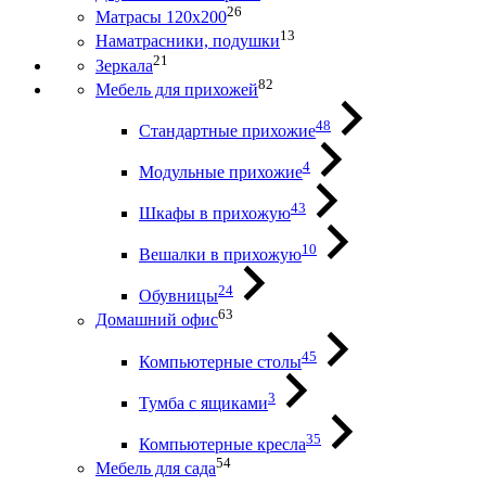
26
Матрасы 120х200
13
Наматрасники, подушки
21
Зеркала
82
Мебель для прихожей
48
Стандартные прихожие
4
Модульные прихожие
43
Шкафы в прихожую
10
Вешалки в прихожую
24
Обувницы
63
Домашний офис
45
Компьютерные столы
3
Тумба с ящиками
35
Компьютерные кресла
54
Мебель для сада