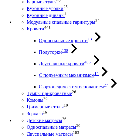
46
Барные стулья
25
Кухонные уголки
1
Кухонные диваны
24
Модульные спальные гарнитуры
441
Кровати
13
Односпальные кровати
138
Полуторки
405
Двуспальные кровати
12
С подъемным механизмом
27
С ортопедическим основанием
26
Тумбы прикроватные
76
Комоды
10
Гримерные столы
16
Зеркала
26
Детские матрасы
50
Односпальные матрасы
103
Двуспальные матрасы