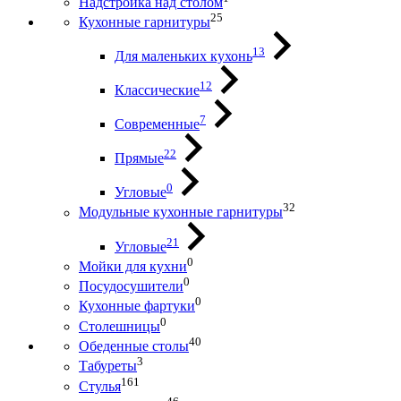
Надстройка над столом
25
Кухонные гарнитуры
13
Для маленьких кухонь
12
Классические
7
Современные
22
Прямые
0
Угловые
32
Модульные кухонные гарнитуры
21
Угловые
0
Мойки для кухни
0
Посудосушители
0
Кухонные фартуки
0
Столешницы
40
Обеденные столы
3
Табуреты
161
Стулья