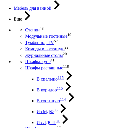
Мебель для ванной
Еще
43
Стенки
19
Модульные гостиные
57
Тумбы под ТV
22
Комоды в гостиную
20
Журнальные столы
41
Шкафы-купе
119
Шкафы распашные
115
В спальню
115
В коридор
114
В гостиную
35
Из МДФ
81
Из ЛДСП
17