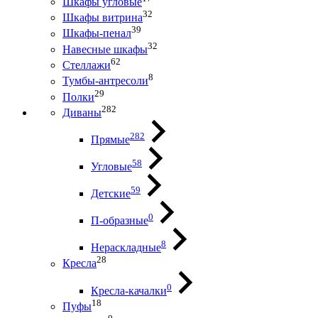
Шкафы угловые
32
Шкафы витрина
39
Шкафы-пенал
32
Навесные шкафы
62
Стеллажи
8
Тумбы-антресоли
29
Полки
282
Диваны
282
Прямые
58
Угловые
59
Детские
0
П-образные
8
Нераскладные
28
Кресла
0
Кресла-качалки
18
Пуфы