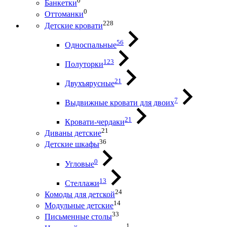
0
Банкетки
0
Оттоманки
228
Детские кровати
56
Односпальные
123
Полуторки
21
Двухъярусные
7
Выдвижные кровати для двоих
21
Кровати-чердаки
21
Диваны детские
36
Детские шкафы
0
Угловые
13
Стеллажи
24
Комоды для детской
14
Модульные детские
33
Письменные столы
1