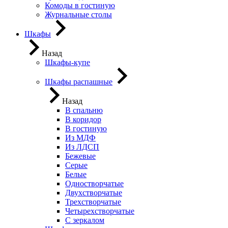
Комоды в гостиную
Журнальные столы
Шкафы
Назад
Шкафы-купе
Шкафы распашные
Назад
В спальню
В коридор
В гостиную
Из МДФ
Из ЛДСП
Бежевые
Серые
Белые
Одностворчатые
Двухстворчатые
Трехстворчатые
Четырехстворчатые
С зеркалом