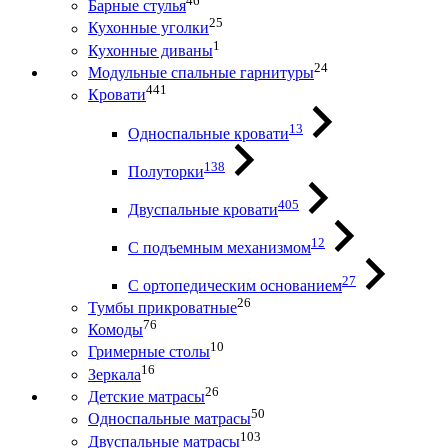
46
Барные стулья
25
Кухонные уголки
1
Кухонные диваны
24
Модульные спальные гарнитуры
441
Кровати
13
Односпальные кровати
138
Полуторки
405
Двуспальные кровати
12
С подъемным механизмом
27
С ортопедическим основанием
26
Тумбы прикроватные
76
Комоды
10
Гримерные столы
16
Зеркала
26
Детские матрасы
50
Односпальные матрасы
103
Двуспальные матрасы