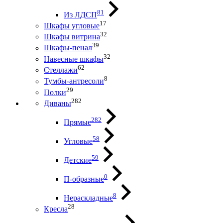
81
Из ЛДСП
17
Шкафы угловые
32
Шкафы витрина
39
Шкафы-пенал
32
Навесные шкафы
62
Стеллажи
8
Тумбы-антресоли
29
Полки
282
Диваны
282
Прямые
58
Угловые
59
Детские
0
П-образные
8
Нераскладные
28
Кресла