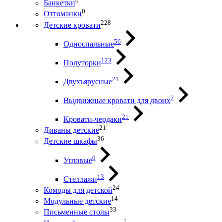
0
Банкетки
0
Оттоманки
228
Детские кровати
56
Односпальные
123
Полуторки
21
Двухъярусные
7
Выдвижные кровати для двоих
21
Кровати-чердаки
21
Диваны детские
36
Детские шкафы
0
Угловые
13
Стеллажи
24
Комоды для детской
14
Модульные детские
33
Письменные столы
1