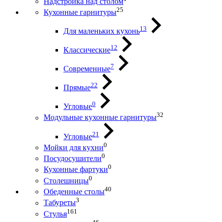
Надстройка над столом
25
Кухонные гарнитуры
13
Для маленьких кухонь
12
Классические
7
Современные
22
Прямые
0
Угловые
32
Модульные кухонные гарнитуры
21
Угловые
0
Мойки для кухни
0
Посудосушители
0
Кухонные фартуки
0
Столешницы
40
Обеденные столы
3
Табуреты
161
Стулья