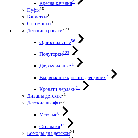
0
Кресла-качалки
18
Пуфы
0
Банкетки
0
Оттоманки
228
Детские кровати
56
Односпальные
123
Полуторки
21
Двухъярусные
7
Выдвижные кровати для двоих
21
Кровати-чердаки
21
Диваны детские
36
Детские шкафы
0
Угловые
13
Стеллажи
24
Комоды для детской