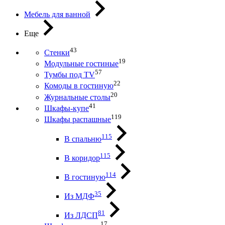
Мебель для ванной
Еще
43
Стенки
19
Модульные гостиные
57
Тумбы под ТV
22
Комоды в гостиную
20
Журнальные столы
41
Шкафы-купе
119
Шкафы распашные
115
В спальню
115
В коридор
114
В гостиную
35
Из МДФ
81
Из ЛДСП
17