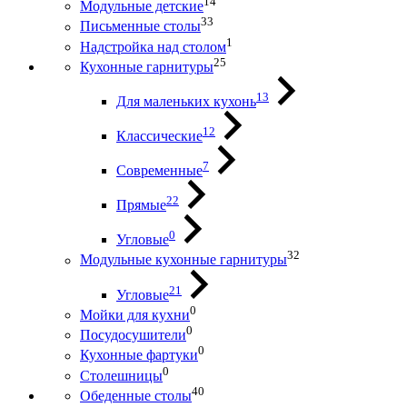
14
Модульные детские
33
Письменные столы
1
Надстройка над столом
25
Кухонные гарнитуры
13
Для маленьких кухонь
12
Классические
7
Современные
22
Прямые
0
Угловые
32
Модульные кухонные гарнитуры
21
Угловые
0
Мойки для кухни
0
Посудосушители
0
Кухонные фартуки
0
Столешницы
40
Обеденные столы