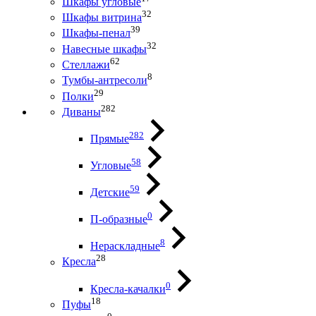
Шкафы угловые
32
Шкафы витрина
39
Шкафы-пенал
32
Навесные шкафы
62
Стеллажи
8
Тумбы-антресоли
29
Полки
282
Диваны
282
Прямые
58
Угловые
59
Детские
0
П-образные
8
Нераскладные
28
Кресла
0
Кресла-качалки
18
Пуфы