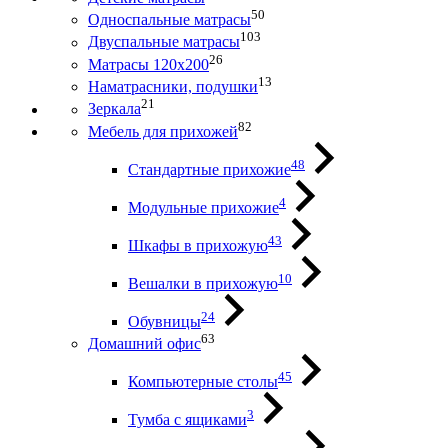
50
Односпальные матрасы
103
Двуспальные матрасы
26
Матрасы 120х200
13
Наматрасники, подушки
21
Зеркала
82
Мебель для прихожей
48
Стандартные прихожие
4
Модульные прихожие
43
Шкафы в прихожую
10
Вешалки в прихожую
24
Обувницы
63
Домашний офис
45
Компьютерные столы
3
Тумба с ящиками