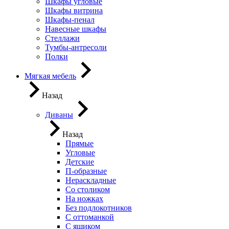
Шкафы угловые
Шкафы витрина
Шкафы-пенал
Навесные шкафы
Стеллажи
Тумбы-антресоли
Полки
Мягкая мебель
Назад
Диваны
Назад
Прямые
Угловые
Детские
П-образные
Нераскладные
Со столиком
На ножках
Без подлокотников
С оттоманкой
С ящиком