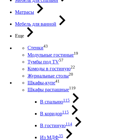
Мебель для спальни
Матрасы
Мебель для ванной
Еще
43
Стенки
19
Модульные гостиные
57
Тумбы под ТV
22
Комоды в гостиную
20
Журнальные столы
41
Шкафы-купе
119
Шкафы распашные
115
В спальню
115
В коридор
114
В гостиную
35
Из МДФ