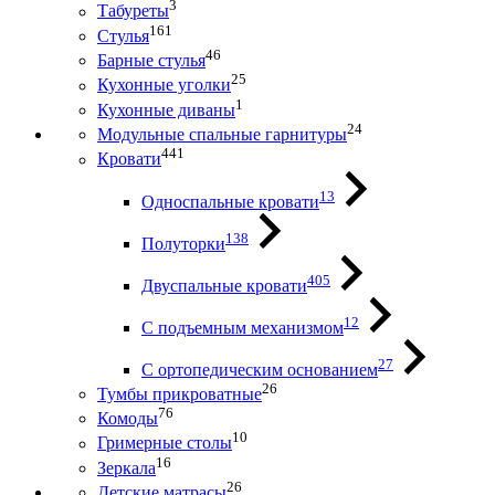
3
Табуреты
161
Стулья
46
Барные стулья
25
Кухонные уголки
1
Кухонные диваны
24
Модульные спальные гарнитуры
441
Кровати
13
Односпальные кровати
138
Полуторки
405
Двуспальные кровати
12
С подъемным механизмом
27
С ортопедическим основанием
26
Тумбы прикроватные
76
Комоды
10
Гримерные столы
16
Зеркала
26
Детские матрасы