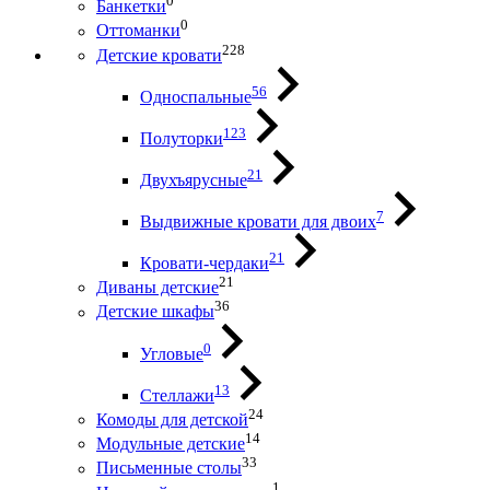
0
Банкетки
0
Оттоманки
228
Детские кровати
56
Односпальные
123
Полуторки
21
Двухъярусные
7
Выдвижные кровати для двоих
21
Кровати-чердаки
21
Диваны детские
36
Детские шкафы
0
Угловые
13
Стеллажи
24
Комоды для детской
14
Модульные детские
33
Письменные столы
1