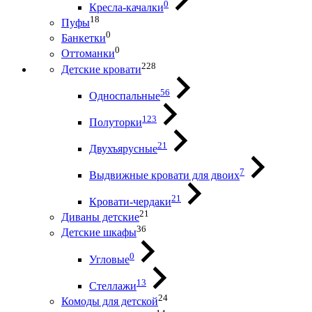
0
Кресла-качалки
18
Пуфы
0
Банкетки
0
Оттоманки
228
Детские кровати
56
Односпальные
123
Полуторки
21
Двухъярусные
7
Выдвижные кровати для двоих
21
Кровати-чердаки
21
Диваны детские
36
Детские шкафы
0
Угловые
13
Стеллажи
24
Комоды для детской