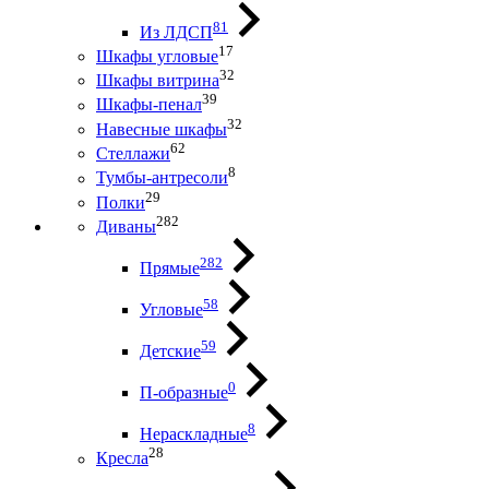
81
Из ЛДСП
17
Шкафы угловые
32
Шкафы витрина
39
Шкафы-пенал
32
Навесные шкафы
62
Стеллажи
8
Тумбы-антресоли
29
Полки
282
Диваны
282
Прямые
58
Угловые
59
Детские
0
П-образные
8
Нераскладные
28
Кресла