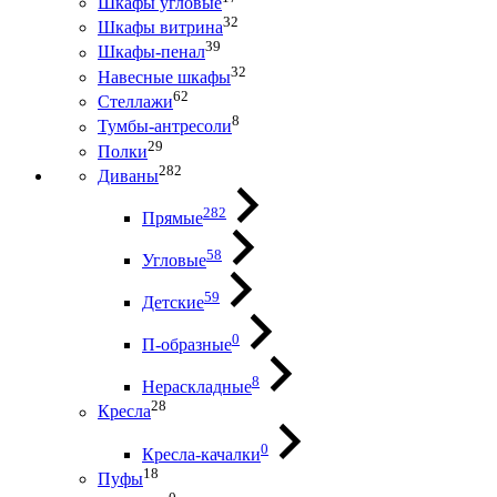
Шкафы угловые
32
Шкафы витрина
39
Шкафы-пенал
32
Навесные шкафы
62
Стеллажи
8
Тумбы-антресоли
29
Полки
282
Диваны
282
Прямые
58
Угловые
59
Детские
0
П-образные
8
Нераскладные
28
Кресла
0
Кресла-качалки
18
Пуфы