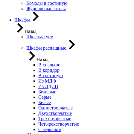
Комоды в гостиную
Журнальные столы
Шкафы
Назад
Шкафы-купе
Шкафы распашные
Назад
В спальню
В коридор
В гостиную
Из МДФ
Из ЛДСП
Бежевые
Серые
Белые
Одностворчатые
Двухстворчатые
Трехстворчатые
Четырехстворчатые
С зеркалом