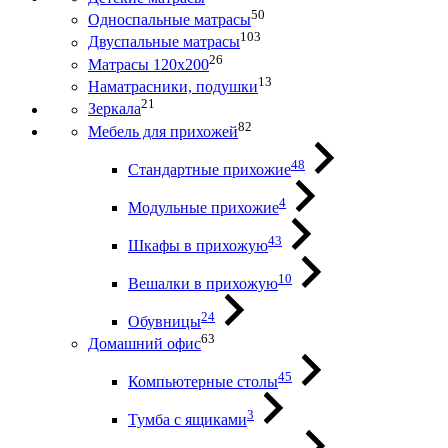
50
Односпальные матрасы
103
Двуспальные матрасы
26
Матрасы 120х200
13
Наматрасники, подушки
21
Зеркала
82
Мебель для прихожей
48
Стандартные прихожие
4
Модульные прихожие
43
Шкафы в прихожую
10
Вешалки в прихожую
24
Обувницы
63
Домашний офис
45
Компьютерные столы
3
Тумба с ящиками