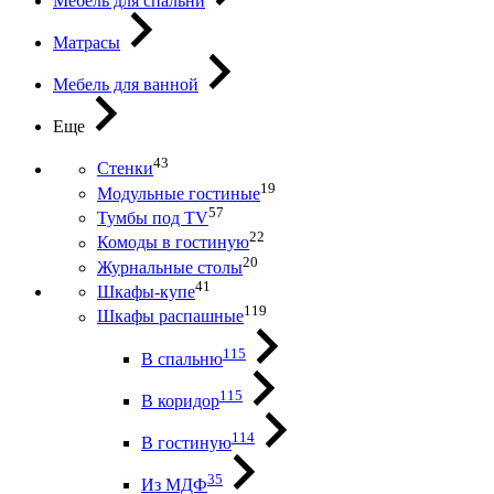
Мебель для спальни
Матрасы
Мебель для ванной
Еще
43
Стенки
19
Модульные гостиные
57
Тумбы под ТV
22
Комоды в гостиную
20
Журнальные столы
41
Шкафы-купе
119
Шкафы распашные
115
В спальню
115
В коридор
114
В гостиную
35
Из МДФ