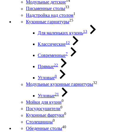
14
Модульные детские
33
Письменные столы
1
Надстройка над столом
25
Кухонные гарнитуры
13
Для маленьких кухонь
12
Классические
7
Современные
22
Прямые
0
Угловые
32
Модульные кухонные гарнитуры
21
Угловые
0
Мойки для кухни
0
Посудосушители
0
Кухонные фартуки
0
Столешницы
40
Обеденные столы