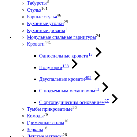
3
Табуреты
161
Стулья
46
Барные стулья
25
Кухонные уголки
1
Кухонные диваны
24
Модульные спальные гарнитуры
441
Кровати
13
Односпальные кровати
138
Полуторки
405
Двуспальные кровати
12
С подъемным механизмом
27
С ортопедическим основанием
26
Тумбы прикроватные
76
Комоды
10
Гримерные столы
16
Зеркала
26
Детские матрасы