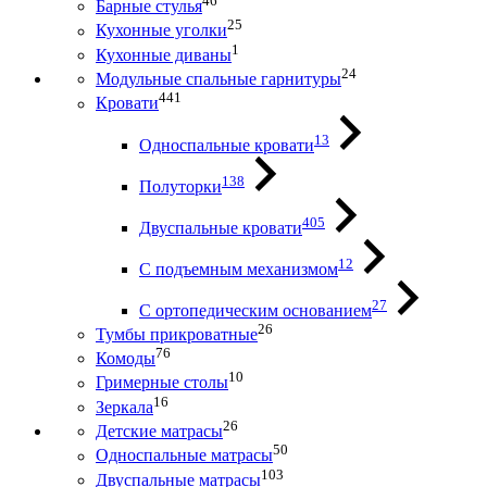
46
Барные стулья
25
Кухонные уголки
1
Кухонные диваны
24
Модульные спальные гарнитуры
441
Кровати
13
Односпальные кровати
138
Полуторки
405
Двуспальные кровати
12
С подъемным механизмом
27
С ортопедическим основанием
26
Тумбы прикроватные
76
Комоды
10
Гримерные столы
16
Зеркала
26
Детские матрасы
50
Односпальные матрасы
103
Двуспальные матрасы