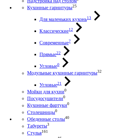
Надстройка над столом
25
Кухонные гарнитуры
13
Для маленьких кухонь
12
Классические
7
Современные
22
Прямые
0
Угловые
32
Модульные кухонные гарнитуры
21
Угловые
0
Мойки для кухни
0
Посудосушители
0
Кухонные фартуки
0
Столешницы
40
Обеденные столы
3
Табуреты
161
Стулья