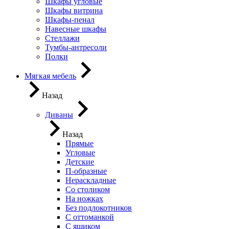
Шкафы угловые
Шкафы витрина
Шкафы-пенал
Навесные шкафы
Стеллажи
Тумбы-антресоли
Полки
Мягкая мебель
Назад
Диваны
Назад
Прямые
Угловые
Детские
П-образные
Нераскладные
Со столиком
На ножках
Без подлокотников
С оттоманкой
С ящиком