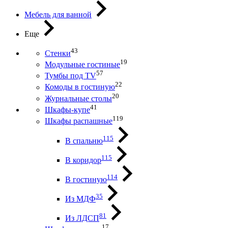
Мебель для ванной
Еще
43
Стенки
19
Модульные гостиные
57
Тумбы под ТV
22
Комоды в гостиную
20
Журнальные столы
41
Шкафы-купе
119
Шкафы распашные
115
В спальню
115
В коридор
114
В гостиную
35
Из МДФ
81
Из ЛДСП
17