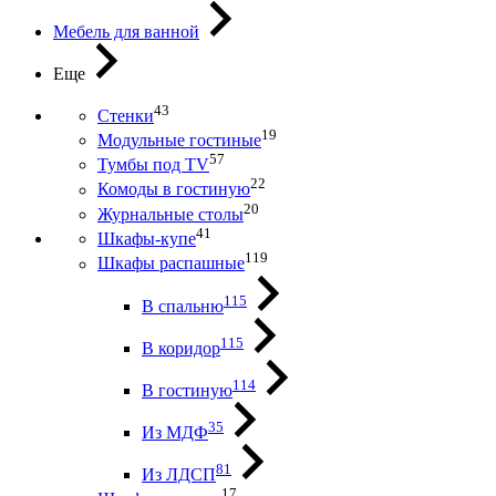
Мебель для ванной
Еще
43
Стенки
19
Модульные гостиные
57
Тумбы под ТV
22
Комоды в гостиную
20
Журнальные столы
41
Шкафы-купе
119
Шкафы распашные
115
В спальню
115
В коридор
114
В гостиную
35
Из МДФ
81
Из ЛДСП
17