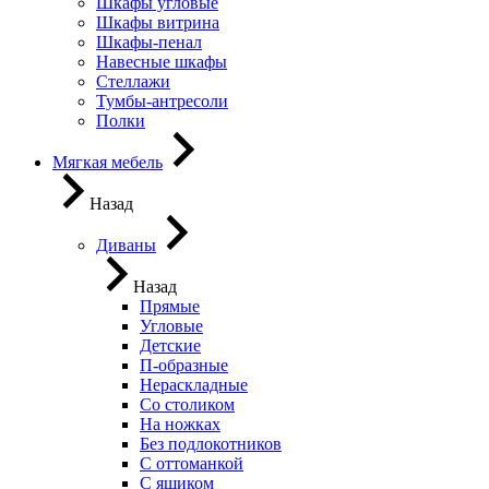
Шкафы угловые
Шкафы витрина
Шкафы-пенал
Навесные шкафы
Стеллажи
Тумбы-антресоли
Полки
Мягкая мебель
Назад
Диваны
Назад
Прямые
Угловые
Детские
П-образные
Нераскладные
Со столиком
На ножках
Без подлокотников
С оттоманкой
С ящиком