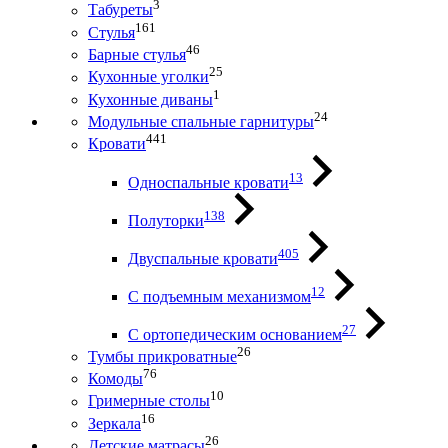
3
Табуреты
161
Стулья
46
Барные стулья
25
Кухонные уголки
1
Кухонные диваны
24
Модульные спальные гарнитуры
441
Кровати
13
Односпальные кровати
138
Полуторки
405
Двуспальные кровати
12
С подъемным механизмом
27
С ортопедическим основанием
26
Тумбы прикроватные
76
Комоды
10
Гримерные столы
16
Зеркала
26
Детские матрасы