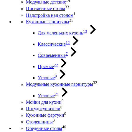
14
Модульные детские
33
Письменные столы
1
Надстройка над столом
25
Кухонные гарнитуры
13
Для маленьких кухонь
12
Классические
7
Современные
22
Прямые
0
Угловые
32
Модульные кухонные гарнитуры
21
Угловые
0
Мойки для кухни
0
Посудосушители
0
Кухонные фартуки
0
Столешницы
40
Обеденные столы