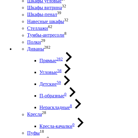
Шкафы угловые
32
Шкафы витрина
39
Шкафы-пенал
32
Навесные шкафы
62
Стеллажи
8
Тумбы-антресоли
29
Полки
282
Диваны
282
Прямые
58
Угловые
59
Детские
0
П-образные
8
Нераскладные
28
Кресла
0
Кресла-качалки
18
Пуфы