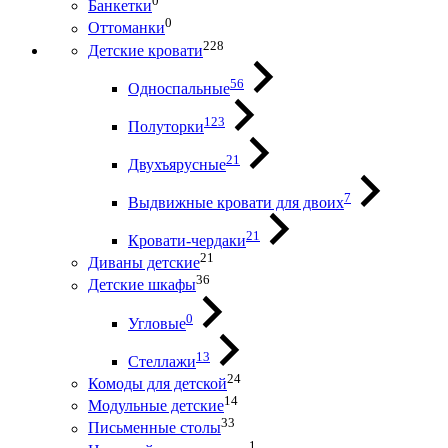
0
Банкетки
0
Оттоманки
228
Детские кровати
56
Односпальные
123
Полуторки
21
Двухъярусные
7
Выдвижные кровати для двоих
21
Кровати-чердаки
21
Диваны детские
36
Детские шкафы
0
Угловые
13
Стеллажи
24
Комоды для детской
14
Модульные детские
33
Письменные столы
1