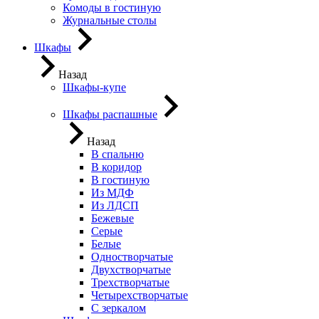
Комоды в гостиную
Журнальные столы
Шкафы
Назад
Шкафы-купе
Шкафы распашные
Назад
В спальню
В коридор
В гостиную
Из МДФ
Из ЛДСП
Бежевые
Серые
Белые
Одностворчатые
Двухстворчатые
Трехстворчатые
Четырехстворчатые
С зеркалом