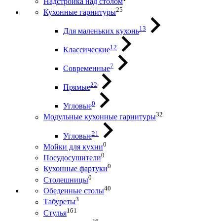
Надстройка над столом
25
Кухонные гарнитуры
13
Для маленьких кухонь
12
Классические
7
Современные
22
Прямые
0
Угловые
32
Модульные кухонные гарнитуры
21
Угловые
0
Мойки для кухни
0
Посудосушители
0
Кухонные фартуки
0
Столешницы
40
Обеденные столы
3
Табуреты
161
Стулья