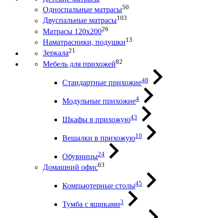
50
Односпальные матрасы
103
Двуспальные матрасы
26
Матрасы 120х200
13
Наматрасники, подушки
21
Зеркала
82
Мебель для прихожей
48
Стандартные прихожие
4
Модульные прихожие
43
Шкафы в прихожую
10
Вешалки в прихожую
24
Обувницы
63
Домашний офис
45
Компьютерные столы
3
Тумба с ящиками