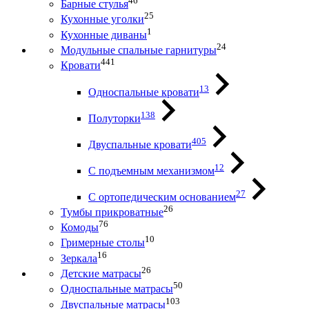
46
Барные стулья
25
Кухонные уголки
1
Кухонные диваны
24
Модульные спальные гарнитуры
441
Кровати
13
Односпальные кровати
138
Полуторки
405
Двуспальные кровати
12
С подъемным механизмом
27
С ортопедическим основанием
26
Тумбы прикроватные
76
Комоды
10
Гримерные столы
16
Зеркала
26
Детские матрасы
50
Односпальные матрасы
103
Двуспальные матрасы