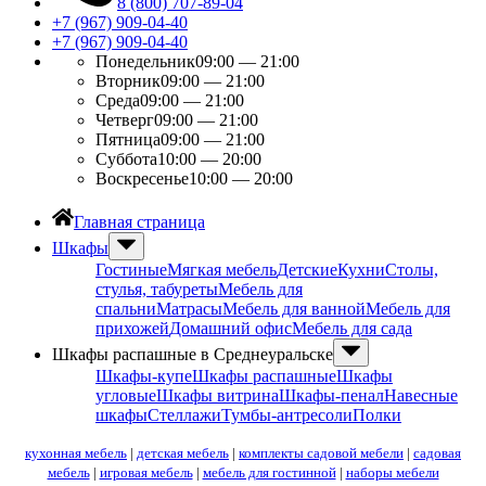
8 (800) 707-89-04
+7 (967) 909-04-40
+7 (967) 909-04-40
Понедельник
09:00 — 21:00
Вторник
09:00 — 21:00
Среда
09:00 — 21:00
Четверг
09:00 — 21:00
Пятница
09:00 — 21:00
Суббота
10:00 — 20:00
Воскресенье
10:00 — 20:00
Главная страница
Шкафы
Гостиные
Мягкая мебель
Детские
Кухни
Столы,
стулья, табуреты
Мебель для
спальни
Матрасы
Мебель для ванной
Мебель для
прихожей
Домашний офис
Мебель для сада
Шкафы распашные в Среднеуральске
Шкафы-купе
Шкафы распашные
Шкафы
угловые
Шкафы витрина
Шкафы-пенал
Навесные
шкафы
Стеллажи
Тумбы-антресоли
Полки
кухонная мебель
|
детская мебель
|
комплекты садовой мебели
|
садовая
мебель
|
игровая мебель
|
мебель для гостинной
|
наборы мебели