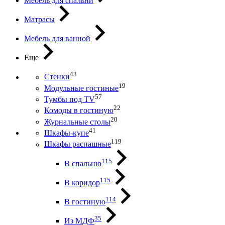
Мебель для спальни
Матрасы
Мебель для ванной
Еще
43
Стенки
19
Модульные гостиные
57
Тумбы под ТV
22
Комоды в гостиную
20
Журнальные столы
41
Шкафы-купе
119
Шкафы распашные
115
В спальню
115
В коридор
114
В гостиную
35
Из МДФ