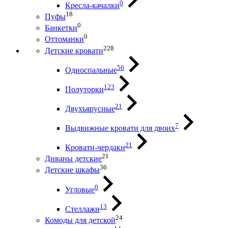
0
Кресла-качалки
18
Пуфы
0
Банкетки
0
Оттоманки
228
Детские кровати
56
Односпальные
123
Полуторки
21
Двухъярусные
7
Выдвижные кровати для двоих
21
Кровати-чердаки
21
Диваны детские
36
Детские шкафы
0
Угловые
13
Стеллажи
24
Комоды для детской