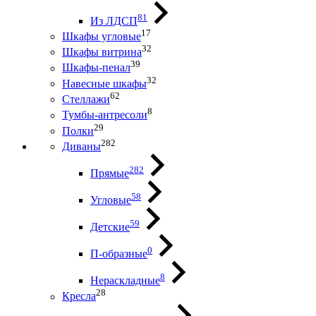
81
Из ЛДСП
17
Шкафы угловые
32
Шкафы витрина
39
Шкафы-пенал
32
Навесные шкафы
62
Стеллажи
8
Тумбы-антресоли
29
Полки
282
Диваны
282
Прямые
58
Угловые
59
Детские
0
П-образные
8
Нераскладные
28
Кресла