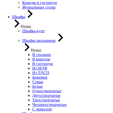
Комоды в гостиную
Журнальные столы
Шкафы
Назад
Шкафы-купе
Шкафы распашные
Назад
В спальню
В коридор
В гостиную
Из МДФ
Из ЛДСП
Бежевые
Серые
Белые
Одностворчатые
Двухстворчатые
Трехстворчатые
Четырехстворчатые
С зеркалом