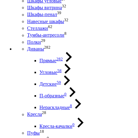
Шкафы угловые
32
Шкафы витрина
39
Шкафы-пенал
32
Навесные шкафы
62
Стеллажи
8
Тумбы-антресоли
29
Полки
282
Диваны
282
Прямые
58
Угловые
59
Детские
0
П-образные
8
Нераскладные
28
Кресла
0
Кресла-качалки
18
Пуфы