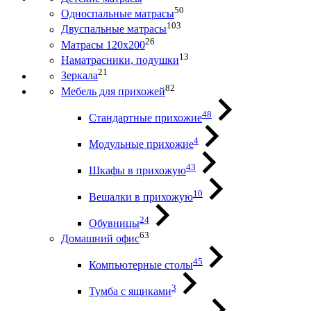
50
Односпальные матрасы
103
Двуспальные матрасы
26
Матрасы 120х200
13
Наматрасники, подушки
21
Зеркала
82
Мебель для прихожей
48
Стандартные прихожие
4
Модульные прихожие
43
Шкафы в прихожую
10
Вешалки в прихожую
24
Обувницы
63
Домашний офис
45
Компьютерные столы
3
Тумба с ящиками