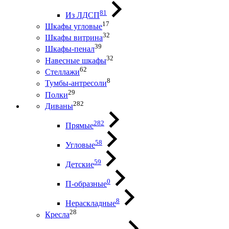
81
Из ЛДСП
17
Шкафы угловые
32
Шкафы витрина
39
Шкафы-пенал
32
Навесные шкафы
62
Стеллажи
8
Тумбы-антресоли
29
Полки
282
Диваны
282
Прямые
58
Угловые
59
Детские
0
П-образные
8
Нераскладные
28
Кресла