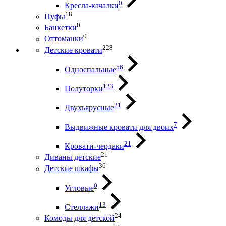
0
Кресла-качалки
18
Пуфы
0
Банкетки
0
Оттоманки
228
Детские кровати
56
Односпальные
123
Полуторки
21
Двухъярусные
7
Выдвижные кровати для двоих
21
Кровати-чердаки
21
Диваны детские
36
Детские шкафы
0
Угловые
13
Стеллажи
24
Комоды для детской