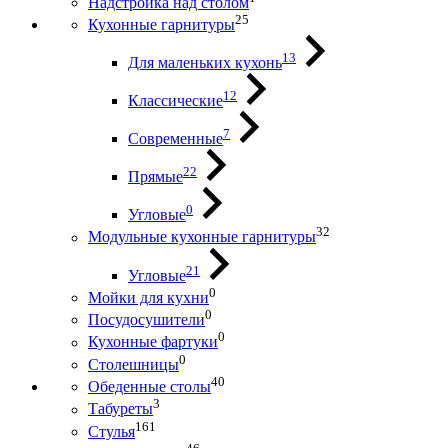
Надстройка над столом
25
Кухонные гарнитуры
13
Для маленьких кухонь
12
Классические
7
Современные
22
Прямые
0
Угловые
32
Модульные кухонные гарнитуры
21
Угловые
0
Мойки для кухни
0
Посудосушители
0
Кухонные фартуки
0
Столешницы
40
Обеденные столы
3
Табуреты
161
Стулья