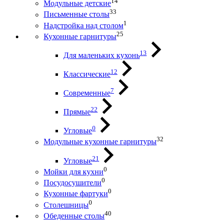
14
Модульные детские
33
Письменные столы
1
Надстройка над столом
25
Кухонные гарнитуры
13
Для маленьких кухонь
12
Классические
7
Современные
22
Прямые
0
Угловые
32
Модульные кухонные гарнитуры
21
Угловые
0
Мойки для кухни
0
Посудосушители
0
Кухонные фартуки
0
Столешницы
40
Обеденные столы