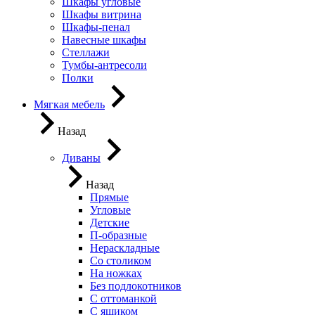
Шкафы угловые
Шкафы витрина
Шкафы-пенал
Навесные шкафы
Стеллажи
Тумбы-антресоли
Полки
Мягкая мебель
Назад
Диваны
Назад
Прямые
Угловые
Детские
П-образные
Нераскладные
Со столиком
На ножках
Без подлокотников
С оттоманкой
С ящиком