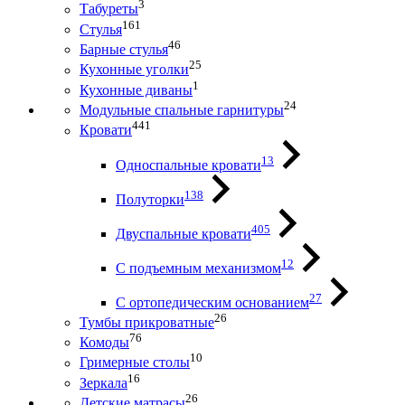
3
Табуреты
161
Стулья
46
Барные стулья
25
Кухонные уголки
1
Кухонные диваны
24
Модульные спальные гарнитуры
441
Кровати
13
Односпальные кровати
138
Полуторки
405
Двуспальные кровати
12
С подъемным механизмом
27
С ортопедическим основанием
26
Тумбы прикроватные
76
Комоды
10
Гримерные столы
16
Зеркала
26
Детские матрасы