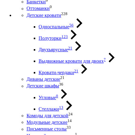
0
Банкетки
0
Оттоманки
228
Детские кровати
56
Односпальные
123
Полуторки
21
Двухъярусные
7
Выдвижные кровати для двоих
21
Кровати-чердаки
21
Диваны детские
36
Детские шкафы
0
Угловые
13
Стеллажи
24
Комоды для детской
14
Модульные детские
33
Письменные столы
1