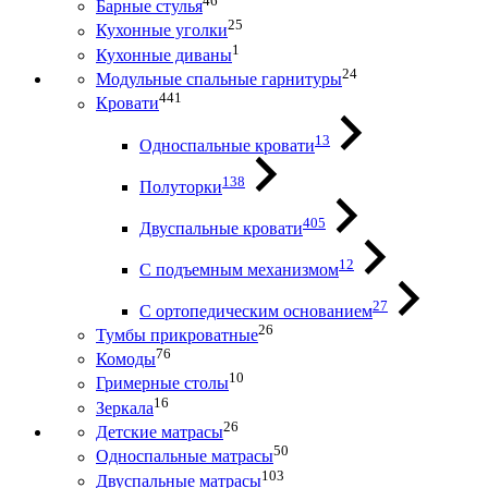
46
Барные стулья
25
Кухонные уголки
1
Кухонные диваны
24
Модульные спальные гарнитуры
441
Кровати
13
Односпальные кровати
138
Полуторки
405
Двуспальные кровати
12
С подъемным механизмом
27
С ортопедическим основанием
26
Тумбы прикроватные
76
Комоды
10
Гримерные столы
16
Зеркала
26
Детские матрасы
50
Односпальные матрасы
103
Двуспальные матрасы