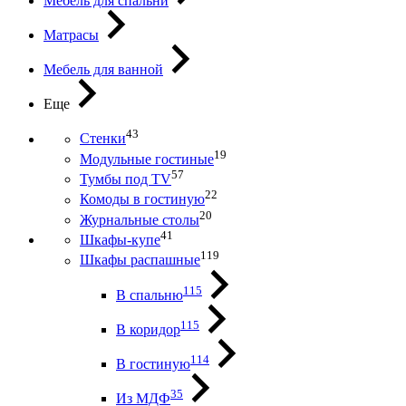
Мебель для спальни
Матрасы
Мебель для ванной
Еще
43
Стенки
19
Модульные гостиные
57
Тумбы под ТV
22
Комоды в гостиную
20
Журнальные столы
41
Шкафы-купе
119
Шкафы распашные
115
В спальню
115
В коридор
114
В гостиную
35
Из МДФ