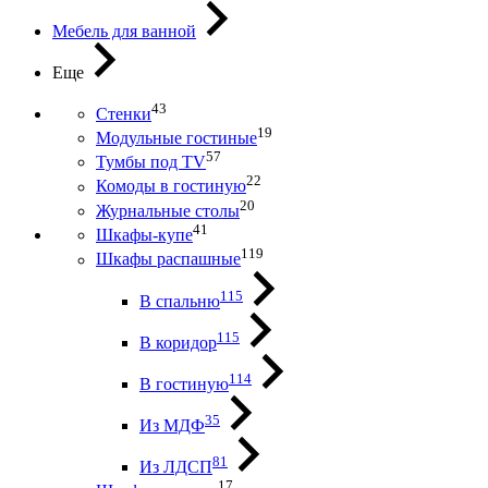
Мебель для ванной
Еще
43
Стенки
19
Модульные гостиные
57
Тумбы под ТV
22
Комоды в гостиную
20
Журнальные столы
41
Шкафы-купе
119
Шкафы распашные
115
В спальню
115
В коридор
114
В гостиную
35
Из МДФ
81
Из ЛДСП
17