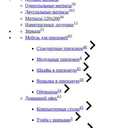
50
Односпальные матрасы
103
Двуспальные матрасы
26
Матрасы 120х200
13
Наматрасники, подушки
21
Зеркала
82
Мебель для прихожей
48
Стандартные прихожие
4
Модульные прихожие
43
Шкафы в прихожую
10
Вешалки в прихожую
24
Обувницы
63
Домашний офис
45
Компьютерные столы
3
Тумба с ящиками