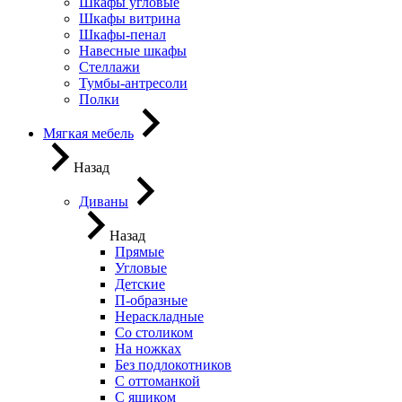
Шкафы угловые
Шкафы витрина
Шкафы-пенал
Навесные шкафы
Стеллажи
Тумбы-антресоли
Полки
Мягкая мебель
Назад
Диваны
Назад
Прямые
Угловые
Детские
П-образные
Нераскладные
Со столиком
На ножках
Без подлокотников
С оттоманкой
С ящиком