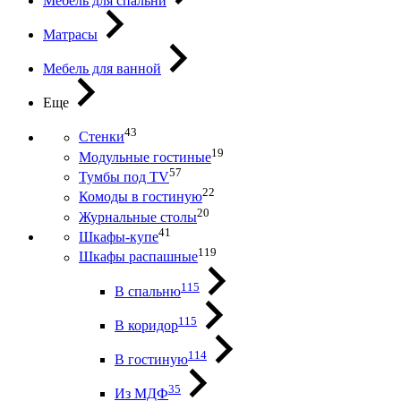
Мебель для спальни
Матрасы
Мебель для ванной
Еще
43
Стенки
19
Модульные гостиные
57
Тумбы под ТV
22
Комоды в гостиную
20
Журнальные столы
41
Шкафы-купе
119
Шкафы распашные
115
В спальню
115
В коридор
114
В гостиную
35
Из МДФ