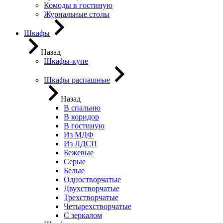
Комоды в гостиную
Журнальные столы
Шкафы
Назад
Шкафы-купе
Шкафы распашные
Назад
В спальню
В коридор
В гостиную
Из МДФ
Из ЛДСП
Бежевые
Серые
Белые
Одностворчатые
Двухстворчатые
Трехстворчатые
Четырехстворчатые
С зеркалом