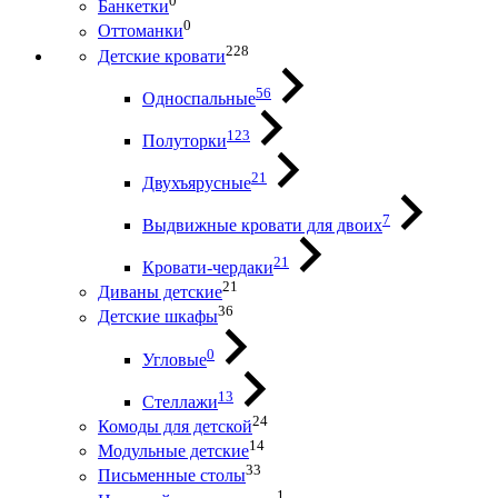
0
Банкетки
0
Оттоманки
228
Детские кровати
56
Односпальные
123
Полуторки
21
Двухъярусные
7
Выдвижные кровати для двоих
21
Кровати-чердаки
21
Диваны детские
36
Детские шкафы
0
Угловые
13
Стеллажи
24
Комоды для детской
14
Модульные детские
33
Письменные столы
1