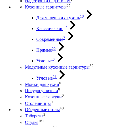
Надстройка над столом
25
Кухонные гарнитуры
13
Для маленьких кухонь
12
Классические
7
Современные
22
Прямые
0
Угловые
32
Модульные кухонные гарнитуры
21
Угловые
0
Мойки для кухни
0
Посудосушители
0
Кухонные фартуки
0
Столешницы
40
Обеденные столы
3
Табуреты
161
Стулья