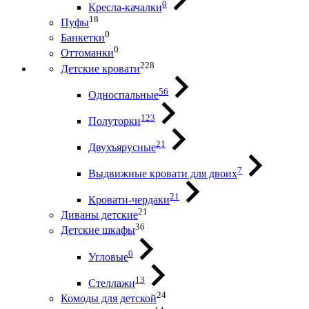
0
Кресла-качалки
18
Пуфы
0
Банкетки
0
Оттоманки
228
Детские кровати
56
Односпальные
123
Полуторки
21
Двухъярусные
7
Выдвижные кровати для двоих
21
Кровати-чердаки
21
Диваны детские
36
Детские шкафы
0
Угловые
13
Стеллажи
24
Комоды для детской