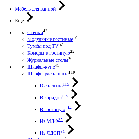
Мебель для ванной
Еще
43
Стенки
19
Модульные гостиные
57
Тумбы под ТV
22
Комоды в гостиную
20
Журнальные столы
41
Шкафы-купе
119
Шкафы распашные
115
В спальню
115
В коридор
114
В гостиную
35
Из МДФ
81
Из ЛДСП
17