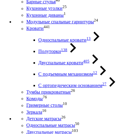
46
Барные стулья
25
Кухонные уголки
1
Кухонные диваны
24
Модульные спальные гарнитуры
441
Кровати
13
Односпальные кровати
138
Полуторки
405
Двуспальные кровати
12
С подъемным механизмом
27
С ортопедическим основанием
26
Тумбы прикроватные
76
Комоды
10
Гримерные столы
16
Зеркала
26
Детские матрасы
50
Односпальные матрасы
103
Двуспальные матрасы