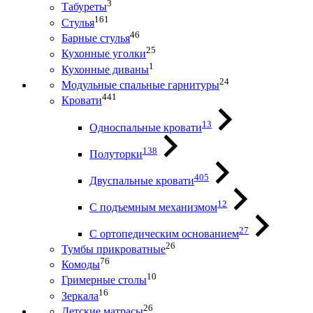
3
Табуреты
161
Стулья
46
Барные стулья
25
Кухонные уголки
1
Кухонные диваны
24
Модульные спальные гарнитуры
441
Кровати
13
Односпальные кровати
138
Полуторки
405
Двуспальные кровати
12
С подъемным механизмом
27
С ортопедическим основанием
26
Тумбы прикроватные
76
Комоды
10
Гримерные столы
16
Зеркала
26
Детские матрасы