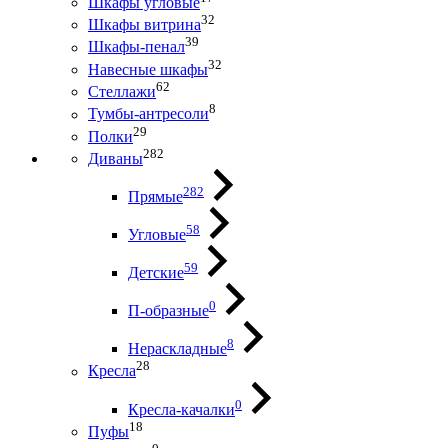
Шкафы угловые
32
Шкафы витрина
39
Шкафы-пенал
32
Навесные шкафы
62
Стеллажи
8
Тумбы-антресоли
29
Полки
282
Диваны
282
Прямые
58
Угловые
59
Детские
0
П-образные
8
Нераскладные
28
Кресла
0
Кресла-качалки
18
Пуфы