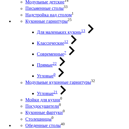
14
Модульные детские
33
Письменные столы
1
Надстройка над столом
25
Кухонные гарнитуры
13
Для маленьких кухонь
12
Классические
7
Современные
22
Прямые
0
Угловые
32
Модульные кухонные гарнитуры
21
Угловые
0
Мойки для кухни
0
Посудосушители
0
Кухонные фартуки
0
Столешницы
40
Обеденные столы