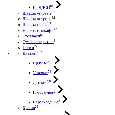
81
Из ЛДСП
17
Шкафы угловые
32
Шкафы витрина
39
Шкафы-пенал
32
Навесные шкафы
62
Стеллажи
8
Тумбы-антресоли
29
Полки
282
Диваны
282
Прямые
58
Угловые
59
Детские
0
П-образные
8
Нераскладные
28
Кресла