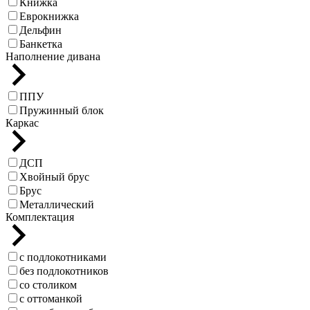
Книжка
Еврокнижка
Дельфин
Банкетка
Наполнение дивана
ППУ
Пружинный блок
Каркас
ДСП
Хвойный брус
Брус
Металлический
Комплектация
с подлокотниками
без подлокотников
со столиком
с оттоманкой