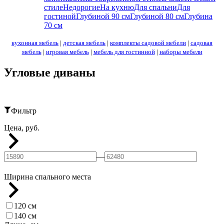
стиле
Недорогие
На кухню
Для спальни
Для
гостиной
Глубиной 90 см
Глубиной 80 см
Глубина
70 см
кухонная мебель
|
детская мебель
|
комплекты садовой мебели
|
садовая
мебель
|
игровая мебель
|
мебель для гостинной
|
наборы мебели
Угловые диваны
Фильтр
Цена, руб.
—
Ширина спального места
120 см
140 см