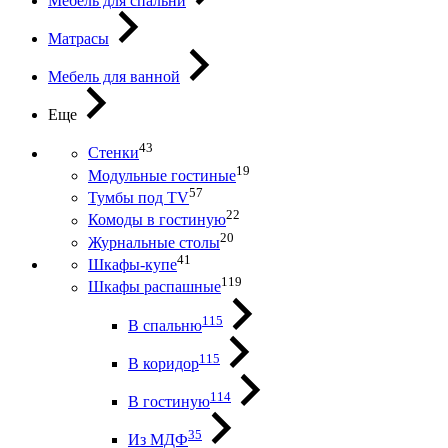
Мебель для спальни
Матрасы
Мебель для ванной
Еще
43
Стенки
19
Модульные гостиные
57
Тумбы под ТV
22
Комоды в гостиную
20
Журнальные столы
41
Шкафы-купе
119
Шкафы распашные
115
В спальню
115
В коридор
114
В гостиную
35
Из МДФ