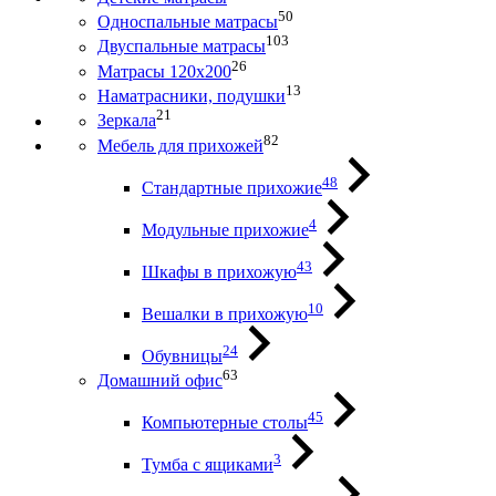
50
Односпальные матрасы
103
Двуспальные матрасы
26
Матрасы 120х200
13
Наматрасники, подушки
21
Зеркала
82
Мебель для прихожей
48
Стандартные прихожие
4
Модульные прихожие
43
Шкафы в прихожую
10
Вешалки в прихожую
24
Обувницы
63
Домашний офис
45
Компьютерные столы
3
Тумба с ящиками