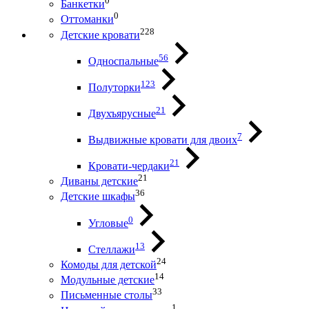
0
Банкетки
0
Оттоманки
228
Детские кровати
56
Односпальные
123
Полуторки
21
Двухъярусные
7
Выдвижные кровати для двоих
21
Кровати-чердаки
21
Диваны детские
36
Детские шкафы
0
Угловые
13
Стеллажи
24
Комоды для детской
14
Модульные детские
33
Письменные столы
1