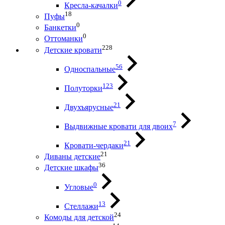
0
Кресла-качалки
18
Пуфы
0
Банкетки
0
Оттоманки
228
Детские кровати
56
Односпальные
123
Полуторки
21
Двухъярусные
7
Выдвижные кровати для двоих
21
Кровати-чердаки
21
Диваны детские
36
Детские шкафы
0
Угловые
13
Стеллажи
24
Комоды для детской