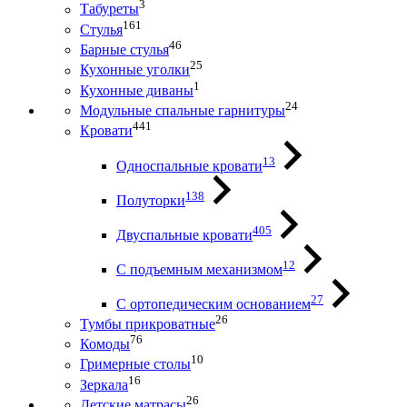
3
Табуреты
161
Стулья
46
Барные стулья
25
Кухонные уголки
1
Кухонные диваны
24
Модульные спальные гарнитуры
441
Кровати
13
Односпальные кровати
138
Полуторки
405
Двуспальные кровати
12
С подъемным механизмом
27
С ортопедическим основанием
26
Тумбы прикроватные
76
Комоды
10
Гримерные столы
16
Зеркала
26
Детские матрасы