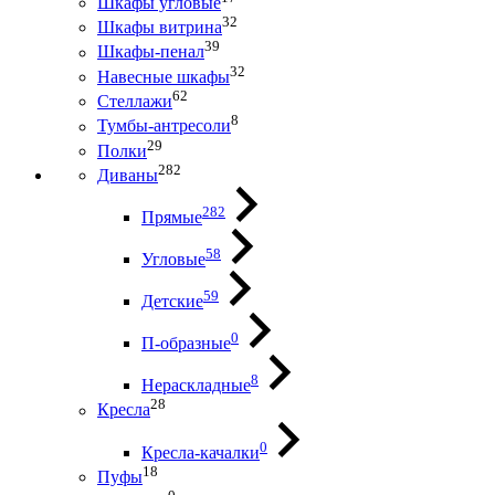
Шкафы угловые
32
Шкафы витрина
39
Шкафы-пенал
32
Навесные шкафы
62
Стеллажи
8
Тумбы-антресоли
29
Полки
282
Диваны
282
Прямые
58
Угловые
59
Детские
0
П-образные
8
Нераскладные
28
Кресла
0
Кресла-качалки
18
Пуфы