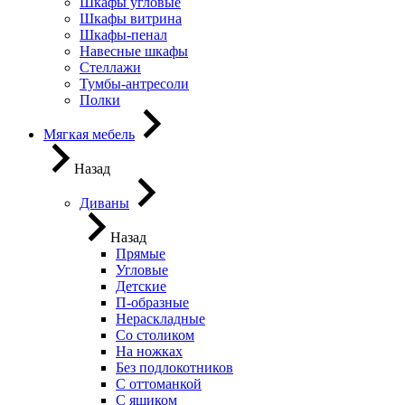
Шкафы угловые
Шкафы витрина
Шкафы-пенал
Навесные шкафы
Стеллажи
Тумбы-антресоли
Полки
Мягкая мебель
Назад
Диваны
Назад
Прямые
Угловые
Детские
П-образные
Нераскладные
Со столиком
На ножках
Без подлокотников
С оттоманкой
С ящиком