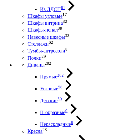
81
Из ЛДСП
17
Шкафы угловые
32
Шкафы витрина
39
Шкафы-пенал
32
Навесные шкафы
62
Стеллажи
8
Тумбы-антресоли
29
Полки
282
Диваны
282
Прямые
58
Угловые
59
Детские
0
П-образные
8
Нераскладные
28
Кресла