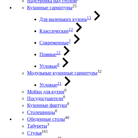
Надстройка над столом
25
Кухонные гарнитуры
13
Для маленьких кухонь
12
Классические
7
Современные
22
Прямые
0
Угловые
32
Модульные кухонные гарнитуры
21
Угловые
0
Мойки для кухни
0
Посудосушители
0
Кухонные фартуки
0
Столешницы
40
Обеденные столы
3
Табуреты
161
Стулья