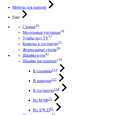
Мебель для ванной
Еще
43
Стенки
19
Модульные гостиные
57
Тумбы под ТV
22
Комоды в гостиную
20
Журнальные столы
41
Шкафы-купе
119
Шкафы распашные
115
В спальню
115
В коридор
114
В гостиную
35
Из МДФ
81
Из ЛДСП
17