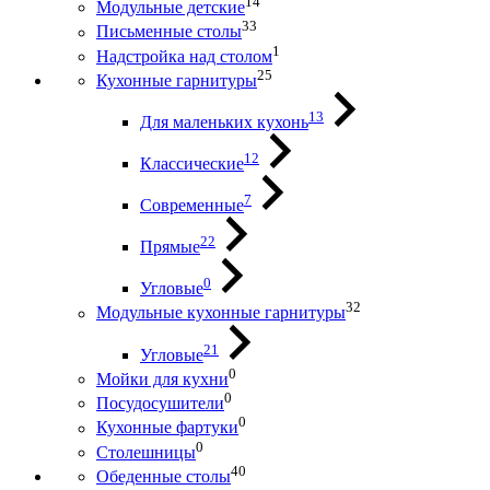
14
Модульные детские
33
Письменные столы
1
Надстройка над столом
25
Кухонные гарнитуры
13
Для маленьких кухонь
12
Классические
7
Современные
22
Прямые
0
Угловые
32
Модульные кухонные гарнитуры
21
Угловые
0
Мойки для кухни
0
Посудосушители
0
Кухонные фартуки
0
Столешницы
40
Обеденные столы