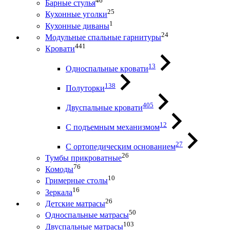
46
Барные стулья
25
Кухонные уголки
1
Кухонные диваны
24
Модульные спальные гарнитуры
441
Кровати
13
Односпальные кровати
138
Полуторки
405
Двуспальные кровати
12
С подъемным механизмом
27
С ортопедическим основанием
26
Тумбы прикроватные
76
Комоды
10
Гримерные столы
16
Зеркала
26
Детские матрасы
50
Односпальные матрасы
103
Двуспальные матрасы