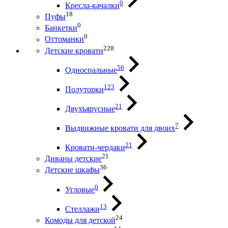
0
Кресла-качалки
18
Пуфы
0
Банкетки
0
Оттоманки
228
Детские кровати
56
Односпальные
123
Полуторки
21
Двухъярусные
7
Выдвижные кровати для двоих
21
Кровати-чердаки
21
Диваны детские
36
Детские шкафы
0
Угловые
13
Стеллажи
24
Комоды для детской