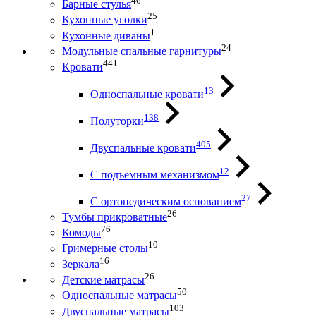
46
Барные стулья
25
Кухонные уголки
1
Кухонные диваны
24
Модульные спальные гарнитуры
441
Кровати
13
Односпальные кровати
138
Полуторки
405
Двуспальные кровати
12
С подъемным механизмом
27
С ортопедическим основанием
26
Тумбы прикроватные
76
Комоды
10
Гримерные столы
16
Зеркала
26
Детские матрасы
50
Односпальные матрасы
103
Двуспальные матрасы