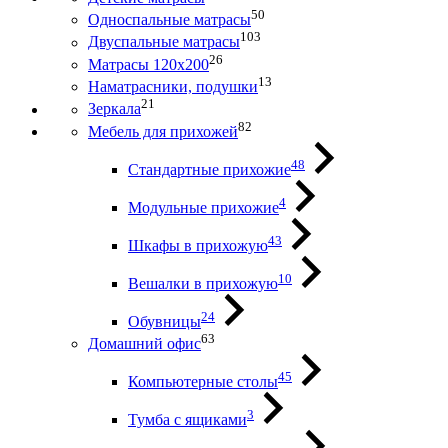
50
Односпальные матрасы
103
Двуспальные матрасы
26
Матрасы 120х200
13
Наматрасники, подушки
21
Зеркала
82
Мебель для прихожей
48
Стандартные прихожие
4
Модульные прихожие
43
Шкафы в прихожую
10
Вешалки в прихожую
24
Обувницы
63
Домашний офис
45
Компьютерные столы
3
Тумба с ящиками