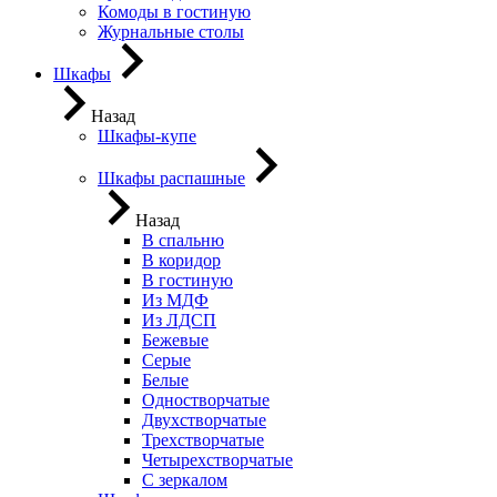
Комоды в гостиную
Журнальные столы
Шкафы
Назад
Шкафы-купе
Шкафы распашные
Назад
В спальню
В коридор
В гостиную
Из МДФ
Из ЛДСП
Бежевые
Серые
Белые
Одностворчатые
Двухстворчатые
Трехстворчатые
Четырехстворчатые
С зеркалом