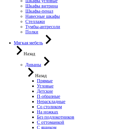
Шкафы угловые
Шкафы витрина
Шкафы-пенал
Навесные шкафы
Стеллажи
Тумбы-антресоли
Полки
Мягкая мебель
Назад
Диваны
Назад
Прямые
Угловые
Детские
П-образные
Нераскладные
Со столиком
На ножках
Без подлокотников
С оттоманкой
С ящиком