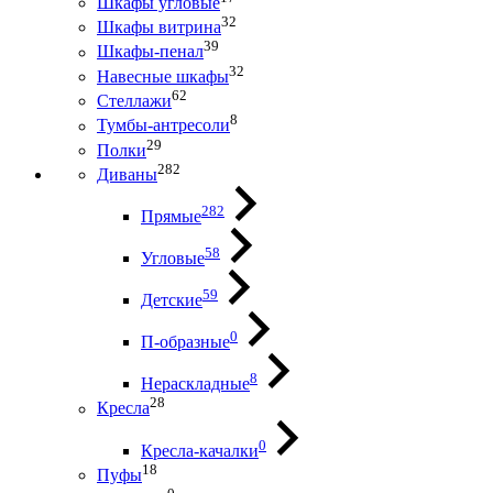
Шкафы угловые
32
Шкафы витрина
39
Шкафы-пенал
32
Навесные шкафы
62
Стеллажи
8
Тумбы-антресоли
29
Полки
282
Диваны
282
Прямые
58
Угловые
59
Детские
0
П-образные
8
Нераскладные
28
Кресла
0
Кресла-качалки
18
Пуфы