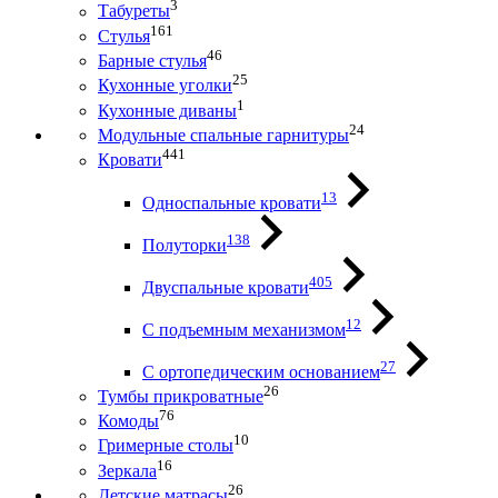
3
Табуреты
161
Стулья
46
Барные стулья
25
Кухонные уголки
1
Кухонные диваны
24
Модульные спальные гарнитуры
441
Кровати
13
Односпальные кровати
138
Полуторки
405
Двуспальные кровати
12
С подъемным механизмом
27
С ортопедическим основанием
26
Тумбы прикроватные
76
Комоды
10
Гримерные столы
16
Зеркала
26
Детские матрасы