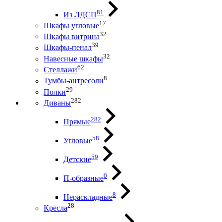
81
Из ЛДСП
17
Шкафы угловые
32
Шкафы витрина
39
Шкафы-пенал
32
Навесные шкафы
62
Стеллажи
8
Тумбы-антресоли
29
Полки
282
Диваны
282
Прямые
58
Угловые
59
Детские
0
П-образные
8
Нераскладные
28
Кресла