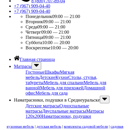
8 (800) 707-89-04
+7 (967) 909-04-40
+7 (967) 909-04-40
Понедельник
09:00 — 21:00
Вторник
09:00 — 21:00
Среда
09:00 — 21:00
Четверг
09:00 — 21:00
Пятница
09:00 — 21:00
Суббота
10:00 — 20:00
Воскресенье
10:00 — 20:00
Главная страница
Матрасы
Гостиные
Шкафы
Мягкая
мебель
Детские
Кухни
Столы, стулья,
табуреты
Мебель для спальни
Мебель для
ванной
Мебель для прихожей
Домашний
офис
Мебель для сада
Наматрасники, подушки в Среднеуральске
Детские матрасы
Односпальные
матрасы
Двуспальные матрасы
Матрасы
120х200
Наматрасники, подушки
кухонная мебель
|
детская мебель
|
комплекты садовой мебели
|
садовая