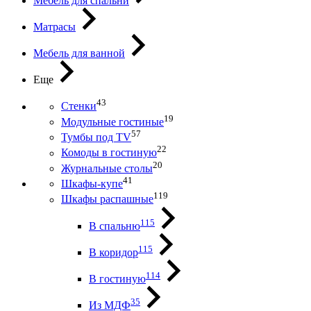
Мебель для спальни
Матрасы
Мебель для ванной
Еще
43
Стенки
19
Модульные гостиные
57
Тумбы под ТV
22
Комоды в гостиную
20
Журнальные столы
41
Шкафы-купе
119
Шкафы распашные
115
В спальню
115
В коридор
114
В гостиную
35
Из МДФ