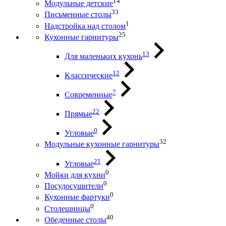
14
Модульные детские
33
Письменные столы
1
Надстройка над столом
25
Кухонные гарнитуры
13
Для маленьких кухонь
12
Классические
7
Современные
22
Прямые
0
Угловые
32
Модульные кухонные гарнитуры
21
Угловые
0
Мойки для кухни
0
Посудосушители
0
Кухонные фартуки
0
Столешницы
40
Обеденные столы