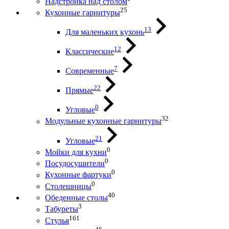
Надстройка над столом
25
Кухонные гарнитуры
13
Для маленьких кухонь
12
Классические
7
Современные
22
Прямые
0
Угловые
32
Модульные кухонные гарнитуры
21
Угловые
0
Мойки для кухни
0
Посудосушители
0
Кухонные фартуки
0
Столешницы
40
Обеденные столы
3
Табуреты
161
Стулья