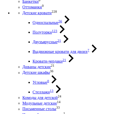
0
Банкетки
0
Оттоманки
228
Детские кровати
56
Односпальные
123
Полуторки
21
Двухъярусные
7
Выдвижные кровати для двоих
21
Кровати-чердаки
21
Диваны детские
36
Детские шкафы
0
Угловые
13
Стеллажи
24
Комоды для детской
14
Модульные детские
33
Письменные столы
1