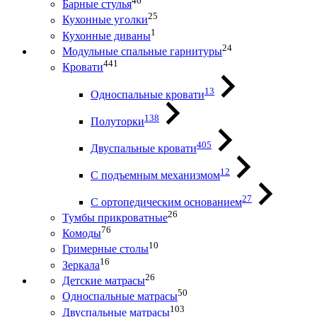
46
Барные стулья
25
Кухонные уголки
1
Кухонные диваны
24
Модульные спальные гарнитуры
441
Кровати
13
Односпальные кровати
138
Полуторки
405
Двуспальные кровати
12
С подъемным механизмом
27
С ортопедическим основанием
26
Тумбы прикроватные
76
Комоды
10
Гримерные столы
16
Зеркала
26
Детские матрасы
50
Односпальные матрасы
103
Двуспальные матрасы