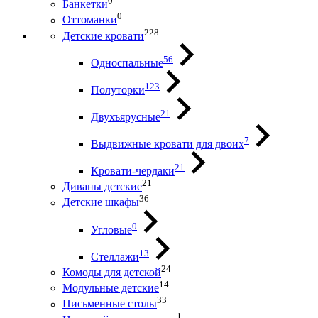
0
Банкетки
0
Оттоманки
228
Детские кровати
56
Односпальные
123
Полуторки
21
Двухъярусные
7
Выдвижные кровати для двоих
21
Кровати-чердаки
21
Диваны детские
36
Детские шкафы
0
Угловые
13
Стеллажи
24
Комоды для детской
14
Модульные детские
33
Письменные столы
1