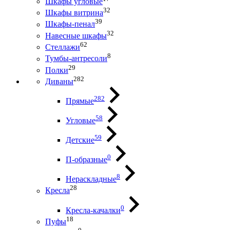
Шкафы угловые
32
Шкафы витрина
39
Шкафы-пенал
32
Навесные шкафы
62
Стеллажи
8
Тумбы-антресоли
29
Полки
282
Диваны
282
Прямые
58
Угловые
59
Детские
0
П-образные
8
Нераскладные
28
Кресла
0
Кресла-качалки
18
Пуфы