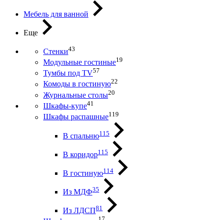
Мебель для ванной
Еще
43
Стенки
19
Модульные гостиные
57
Тумбы под ТV
22
Комоды в гостиную
20
Журнальные столы
41
Шкафы-купе
119
Шкафы распашные
115
В спальню
115
В коридор
114
В гостиную
35
Из МДФ
81
Из ЛДСП
17