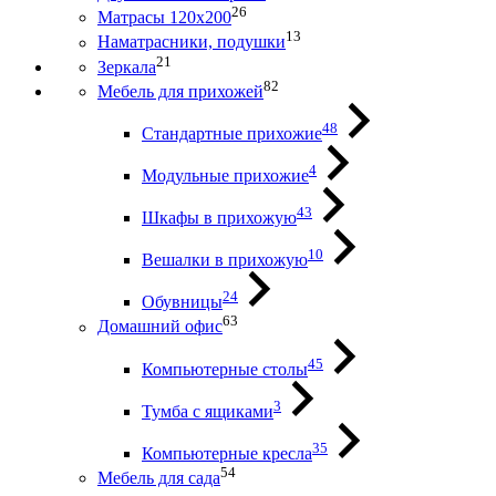
26
Матрасы 120х200
13
Наматрасники, подушки
21
Зеркала
82
Мебель для прихожей
48
Стандартные прихожие
4
Модульные прихожие
43
Шкафы в прихожую
10
Вешалки в прихожую
24
Обувницы
63
Домашний офис
45
Компьютерные столы
3
Тумба с ящиками
35
Компьютерные кресла
54
Мебель для сада