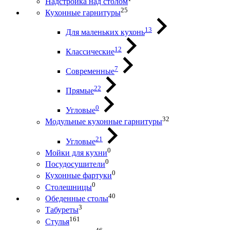
Надстройка над столом
25
Кухонные гарнитуры
13
Для маленьких кухонь
12
Классические
7
Современные
22
Прямые
0
Угловые
32
Модульные кухонные гарнитуры
21
Угловые
0
Мойки для кухни
0
Посудосушители
0
Кухонные фартуки
0
Столешницы
40
Обеденные столы
3
Табуреты
161
Стулья