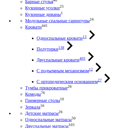
46
Барные стулья
25
Кухонные уголки
1
Кухонные диваны
24
Модульные спальные гарнитуры
441
Кровати
13
Односпальные кровати
138
Полуторки
405
Двуспальные кровати
12
С подъемным механизмом
27
С ортопедическим основанием
26
Тумбы прикроватные
76
Комоды
10
Гримерные столы
16
Зеркала
26
Детские матрасы
50
Односпальные матрасы
103
Двуспальные матрасы