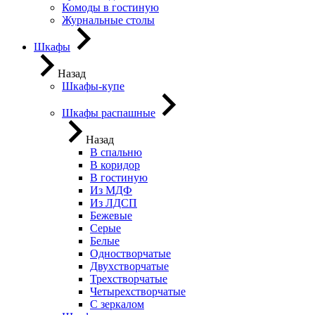
Комоды в гостиную
Журнальные столы
Шкафы
Назад
Шкафы-купе
Шкафы распашные
Назад
В спальню
В коридор
В гостиную
Из МДФ
Из ЛДСП
Бежевые
Серые
Белые
Одностворчатые
Двухстворчатые
Трехстворчатые
Четырехстворчатые
С зеркалом