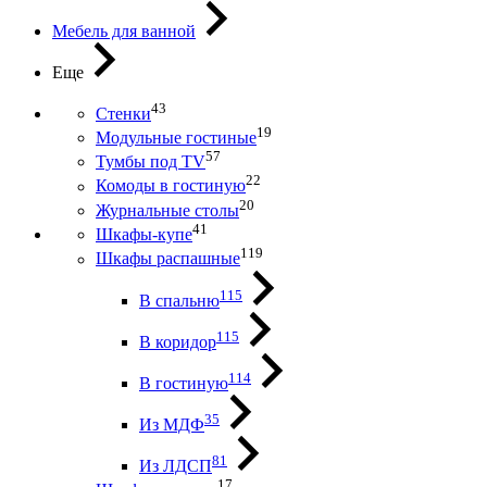
Мебель для ванной
Еще
43
Стенки
19
Модульные гостиные
57
Тумбы под ТV
22
Комоды в гостиную
20
Журнальные столы
41
Шкафы-купе
119
Шкафы распашные
115
В спальню
115
В коридор
114
В гостиную
35
Из МДФ
81
Из ЛДСП
17