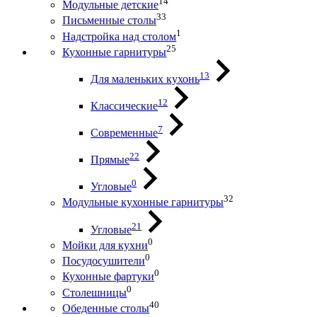
14
Модульные детские
33
Письменные столы
1
Надстройка над столом
25
Кухонные гарнитуры
13
Для маленьких кухонь
12
Классические
7
Современные
22
Прямые
0
Угловые
32
Модульные кухонные гарнитуры
21
Угловые
0
Мойки для кухни
0
Посудосушители
0
Кухонные фартуки
0
Столешницы
40
Обеденные столы