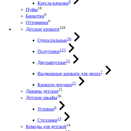
0
Кресла-качалки
18
Пуфы
0
Банкетки
0
Оттоманки
228
Детские кровати
56
Односпальные
123
Полуторки
21
Двухъярусные
7
Выдвижные кровати для двоих
21
Кровати-чердаки
21
Диваны детские
36
Детские шкафы
0
Угловые
13
Стеллажи
24
Комоды для детской