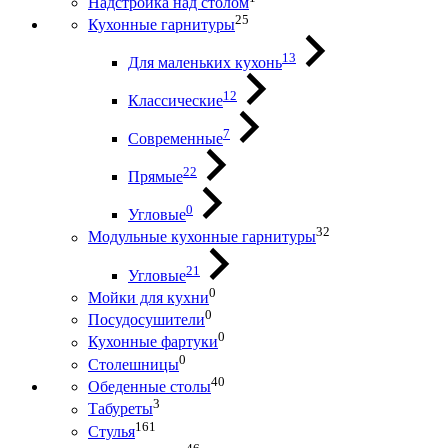
Надстройка над столом
25
Кухонные гарнитуры
13
Для маленьких кухонь
12
Классические
7
Современные
22
Прямые
0
Угловые
32
Модульные кухонные гарнитуры
21
Угловые
0
Мойки для кухни
0
Посудосушители
0
Кухонные фартуки
0
Столешницы
40
Обеденные столы
3
Табуреты
161
Стулья