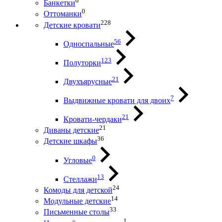
0
Банкетки
0
Оттоманки
228
Детские кровати
56
Односпальные
123
Полуторки
21
Двухъярусные
7
Выдвижные кровати для двоих
21
Кровати-чердаки
21
Диваны детские
36
Детские шкафы
0
Угловые
13
Стеллажи
24
Комоды для детской
14
Модульные детские
33
Письменные столы
1