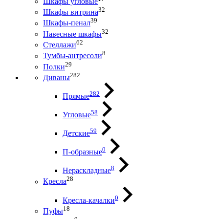
Шкафы угловые
32
Шкафы витрина
39
Шкафы-пенал
32
Навесные шкафы
62
Стеллажи
8
Тумбы-антресоли
29
Полки
282
Диваны
282
Прямые
58
Угловые
59
Детские
0
П-образные
8
Нераскладные
28
Кресла
0
Кресла-качалки
18
Пуфы