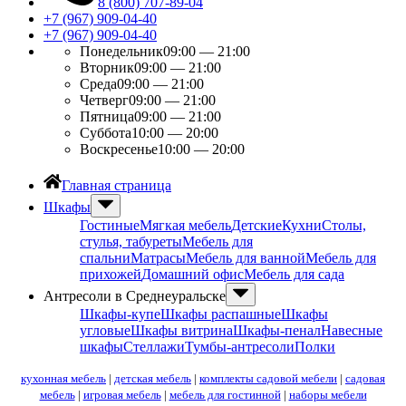
8 (800) 707-89-04
+7 (967) 909-04-40
+7 (967) 909-04-40
Понедельник
09:00 — 21:00
Вторник
09:00 — 21:00
Среда
09:00 — 21:00
Четверг
09:00 — 21:00
Пятница
09:00 — 21:00
Суббота
10:00 — 20:00
Воскресенье
10:00 — 20:00
Главная страница
Шкафы
Гостиные
Мягкая мебель
Детские
Кухни
Столы,
стулья, табуреты
Мебель для
спальни
Матрасы
Мебель для ванной
Мебель для
прихожей
Домашний офис
Мебель для сада
Антресоли в Среднеуральске
Шкафы-купе
Шкафы распашные
Шкафы
угловые
Шкафы витрина
Шкафы-пенал
Навесные
шкафы
Стеллажи
Тумбы-антресоли
Полки
кухонная мебель
|
детская мебель
|
комплекты садовой мебели
|
садовая
мебель
|
игровая мебель
|
мебель для гостинной
|
наборы мебели