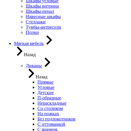
Шкафы угловые
Шкафы витрина
Шкафы-пенал
Навесные шкафы
Стеллажи
Тумбы-антресоли
Полки
Мягкая мебель
Назад
Диваны
Назад
Прямые
Угловые
Детские
П-образные
Нераскладные
Со столиком
На ножках
Без подлокотников
С оттоманкой
С ящиком