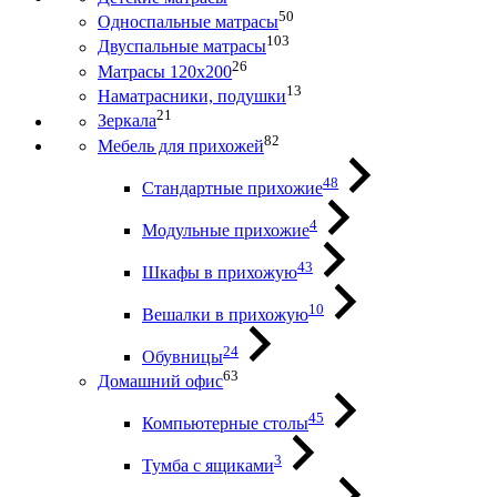
50
Односпальные матрасы
103
Двуспальные матрасы
26
Матрасы 120х200
13
Наматрасники, подушки
21
Зеркала
82
Мебель для прихожей
48
Стандартные прихожие
4
Модульные прихожие
43
Шкафы в прихожую
10
Вешалки в прихожую
24
Обувницы
63
Домашний офис
45
Компьютерные столы
3
Тумба с ящиками