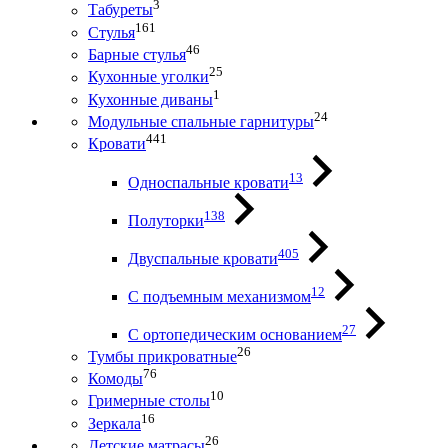
3
Табуреты
161
Стулья
46
Барные стулья
25
Кухонные уголки
1
Кухонные диваны
24
Модульные спальные гарнитуры
441
Кровати
13
Односпальные кровати
138
Полуторки
405
Двуспальные кровати
12
С подъемным механизмом
27
С ортопедическим основанием
26
Тумбы прикроватные
76
Комоды
10
Гримерные столы
16
Зеркала
26
Детские матрасы