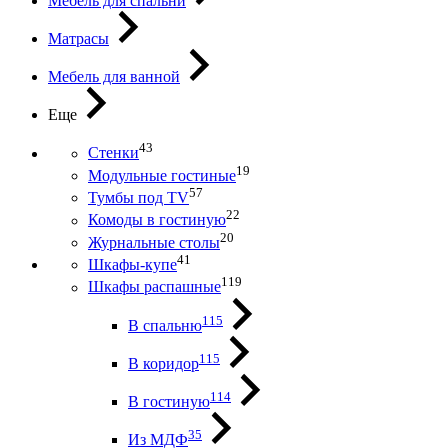
Мебель для спальни
Матрасы
Мебель для ванной
Еще
43
Стенки
19
Модульные гостиные
57
Тумбы под ТV
22
Комоды в гостиную
20
Журнальные столы
41
Шкафы-купе
119
Шкафы распашные
115
В спальню
115
В коридор
114
В гостиную
35
Из МДФ