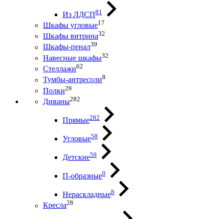
81
Из ЛДСП
17
Шкафы угловые
32
Шкафы витрина
39
Шкафы-пенал
32
Навесные шкафы
62
Стеллажи
8
Тумбы-антресоли
29
Полки
282
Диваны
282
Прямые
58
Угловые
59
Детские
0
П-образные
8
Нераскладные
28
Кресла