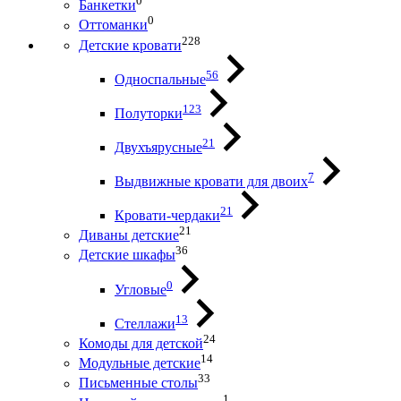
0
Банкетки
0
Оттоманки
228
Детские кровати
56
Односпальные
123
Полуторки
21
Двухъярусные
7
Выдвижные кровати для двоих
21
Кровати-чердаки
21
Диваны детские
36
Детские шкафы
0
Угловые
13
Стеллажи
24
Комоды для детской
14
Модульные детские
33
Письменные столы
1