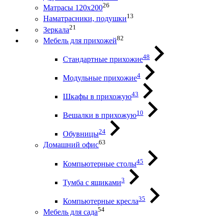
26
Матрасы 120х200
13
Наматрасники, подушки
21
Зеркала
82
Мебель для прихожей
48
Стандартные прихожие
4
Модульные прихожие
43
Шкафы в прихожую
10
Вешалки в прихожую
24
Обувницы
63
Домашний офис
45
Компьютерные столы
3
Тумба с ящиками
35
Компьютерные кресла
54
Мебель для сада