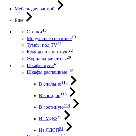
Мебель для ванной
Еще
43
Стенки
19
Модульные гостиные
57
Тумбы под ТV
22
Комоды в гостиную
20
Журнальные столы
41
Шкафы-купе
119
Шкафы распашные
115
В спальню
115
В коридор
114
В гостиную
35
Из МДФ
81
Из ЛДСП
17