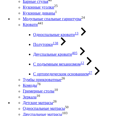
46
Барные стулья
25
Кухонные уголки
1
Кухонные диваны
24
Модульные спальные гарнитуры
441
Кровати
13
Односпальные кровати
138
Полуторки
405
Двуспальные кровати
12
С подъемным механизмом
27
С ортопедическим основанием
26
Тумбы прикроватные
76
Комоды
10
Гримерные столы
16
Зеркала
26
Детские матрасы
50
Односпальные матрасы
103
Двуспальные матрасы