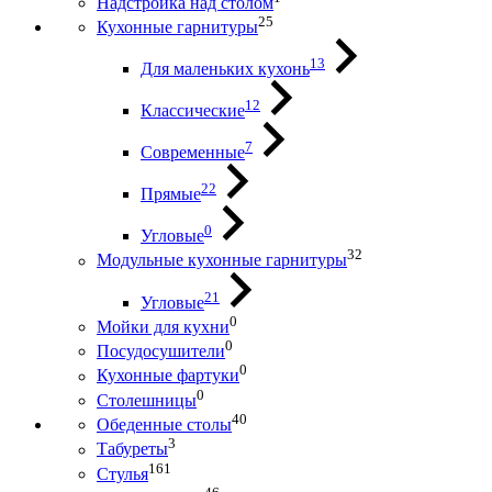
Надстройка над столом
25
Кухонные гарнитуры
13
Для маленьких кухонь
12
Классические
7
Современные
22
Прямые
0
Угловые
32
Модульные кухонные гарнитуры
21
Угловые
0
Мойки для кухни
0
Посудосушители
0
Кухонные фартуки
0
Столешницы
40
Обеденные столы
3
Табуреты
161
Стулья