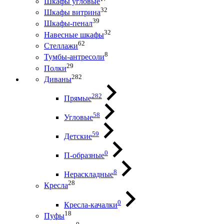
Шкафы угловые
32
Шкафы витрина
39
Шкафы-пенал
32
Навесные шкафы
62
Стеллажи
8
Тумбы-антресоли
29
Полки
282
Диваны
282
Прямые
58
Угловые
59
Детские
0
П-образные
8
Нераскладные
28
Кресла
0
Кресла-качалки
18
Пуфы