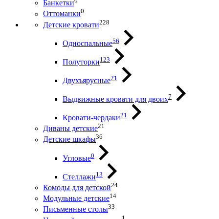
0
Банкетки
0
Оттоманки
228
Детские кровати
56
Односпальные
123
Полуторки
21
Двухъярусные
7
Выдвижные кровати для двоих
21
Кровати-чердаки
21
Диваны детские
36
Детские шкафы
0
Угловые
13
Стеллажи
24
Комоды для детской
14
Модульные детские
33
Письменные столы
1