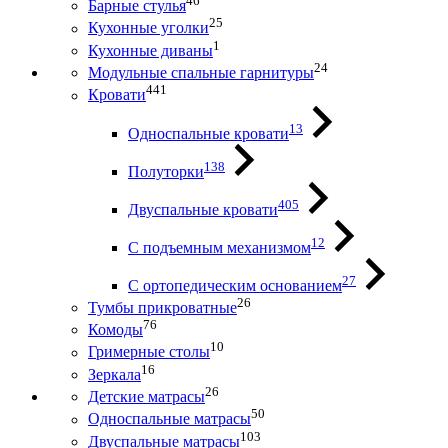
46
Барные стулья
25
Кухонные уголки
1
Кухонные диваны
24
Модульные спальные гарнитуры
441
Кровати
13
Односпальные кровати
138
Полуторки
405
Двуспальные кровати
12
С подъемным механизмом
27
С ортопедическим основанием
26
Тумбы прикроватные
76
Комоды
10
Гримерные столы
16
Зеркала
26
Детские матрасы
50
Односпальные матрасы
103
Двуспальные матрасы