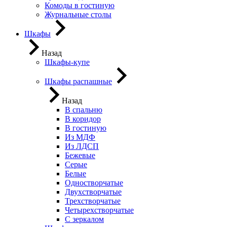
Комоды в гостиную
Журнальные столы
Шкафы
Назад
Шкафы-купе
Шкафы распашные
Назад
В спальню
В коридор
В гостиную
Из МДФ
Из ЛДСП
Бежевые
Серые
Белые
Одностворчатые
Двухстворчатые
Трехстворчатые
Четырехстворчатые
С зеркалом