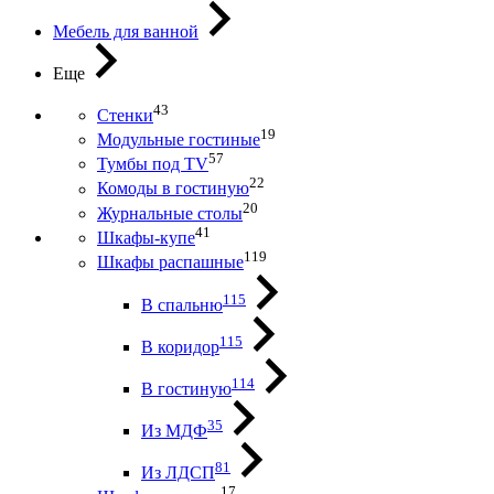
Мебель для ванной
Еще
43
Стенки
19
Модульные гостиные
57
Тумбы под ТV
22
Комоды в гостиную
20
Журнальные столы
41
Шкафы-купе
119
Шкафы распашные
115
В спальню
115
В коридор
114
В гостиную
35
Из МДФ
81
Из ЛДСП
17