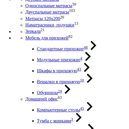
50
Односпальные матрасы
103
Двуспальные матрасы
26
Матрасы 120х200
13
Наматрасники, подушки
21
Зеркала
82
Мебель для прихожей
48
Стандартные прихожие
4
Модульные прихожие
43
Шкафы в прихожую
10
Вешалки в прихожую
24
Обувницы
63
Домашний офис
45
Компьютерные столы
3
Тумба с ящиками