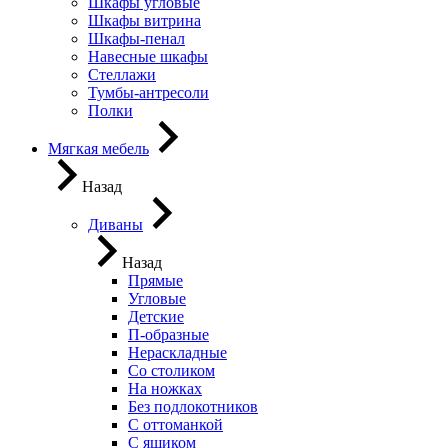
Шкафы угловые
Шкафы витрина
Шкафы-пенал
Навесные шкафы
Стеллажи
Тумбы-антресоли
Полки
Мягкая мебель
Назад
Диваны
Назад
Прямые
Угловые
Детские
П-образные
Нераскладные
Со столиком
На ножках
Без подлокотников
С оттоманкой
С ящиком