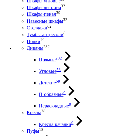
Шкафы угловые
32
Шкафы витрина
39
Шкафы-пенал
32
Навесные шкафы
62
Стеллажи
8
Тумбы-антресоли
29
Полки
282
Диваны
282
Прямые
58
Угловые
59
Детские
0
П-образные
8
Нераскладные
28
Кресла
0
Кресла-качалки
18
Пуфы