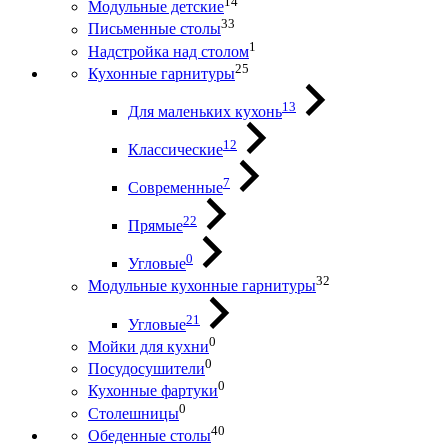
14
Модульные детские
33
Письменные столы
1
Надстройка над столом
25
Кухонные гарнитуры
13
Для маленьких кухонь
12
Классические
7
Современные
22
Прямые
0
Угловые
32
Модульные кухонные гарнитуры
21
Угловые
0
Мойки для кухни
0
Посудосушители
0
Кухонные фартуки
0
Столешницы
40
Обеденные столы