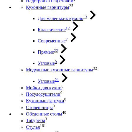
Надстройка над столом
25
Кухонные гарнитуры
13
Для маленьких кухонь
12
Классические
7
Современные
22
Прямые
0
Угловые
32
Модульные кухонные гарнитуры
21
Угловые
0
Мойки для кухни
0
Посудосушители
0
Кухонные фартуки
0
Столешницы
40
Обеденные столы
3
Табуреты
161
Стулья