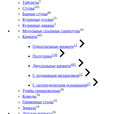
3
Табуреты
161
Стулья
46
Барные стулья
25
Кухонные уголки
1
Кухонные диваны
24
Модульные спальные гарнитуры
441
Кровати
13
Односпальные кровати
138
Полуторки
405
Двуспальные кровати
12
С подъемным механизмом
27
С ортопедическим основанием
26
Тумбы прикроватные
76
Комоды
10
Гримерные столы
16
Зеркала
26
Детские матрасы