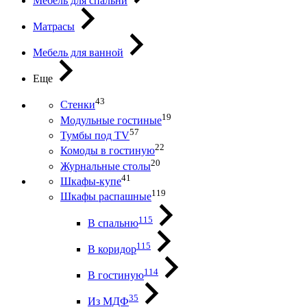
Мебель для спальни
Матрасы
Мебель для ванной
Еще
43
Стенки
19
Модульные гостиные
57
Тумбы под ТV
22
Комоды в гостиную
20
Журнальные столы
41
Шкафы-купе
119
Шкафы распашные
115
В спальню
115
В коридор
114
В гостиную
35
Из МДФ