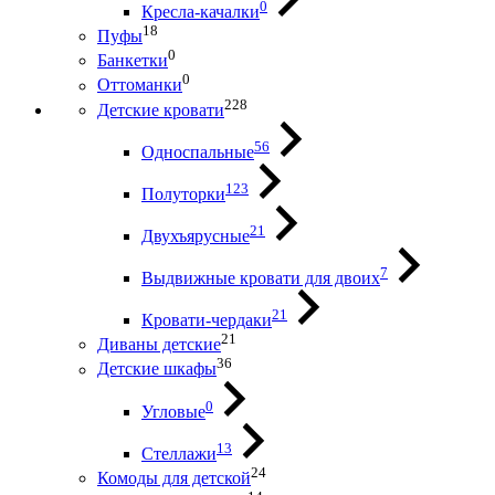
0
Кресла-качалки
18
Пуфы
0
Банкетки
0
Оттоманки
228
Детские кровати
56
Односпальные
123
Полуторки
21
Двухъярусные
7
Выдвижные кровати для двоих
21
Кровати-чердаки
21
Диваны детские
36
Детские шкафы
0
Угловые
13
Стеллажи
24
Комоды для детской