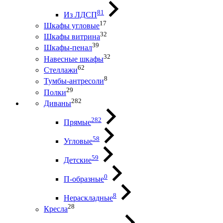
81
Из ЛДСП
17
Шкафы угловые
32
Шкафы витрина
39
Шкафы-пенал
32
Навесные шкафы
62
Стеллажи
8
Тумбы-антресоли
29
Полки
282
Диваны
282
Прямые
58
Угловые
59
Детские
0
П-образные
8
Нераскладные
28
Кресла