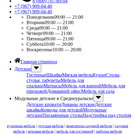
8 (800) 707-89-04
+7 (967) 909-04-40
+7 (967) 909-04-40
Понедельник
09:00 — 21:00
Вторник
09:00 — 21:00
Среда
09:00 — 21:00
Четверг
09:00 — 21:00
Пятница
09:00 — 21:00
Суббота
10:00 — 20:00
Воскресенье
10:00 — 20:00
Главная страница
Детские
Гостиные
Шкафы
Мягкая мебель
Кухни
Столы,
стулья, табуреты
Мебель для
спальни
Матрасы
Мебель для ванной
Мебель для
прихожей
Домашний офис
Мебель для сада
Модульные детские в Среднеуральске
Детские кровати
Диваны детские
Детские
шкафы
Комоды для детской
Модульные
детские
Письменные столы
Надстройка над столом
кухонная мебель
|
детская мебель
|
комплекты садовой мебели
|
садовая
мебель
|
игровая мебель
|
мебель для гостинной
|
наборы мебели