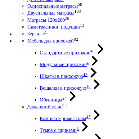
50
Односпальные матрасы
103
Двуспальные матрасы
26
Матрасы 120х200
13
Наматрасники, подушки
21
Зеркала
82
Мебель для прихожей
48
Стандартные прихожие
4
Модульные прихожие
43
Шкафы в прихожую
10
Вешалки в прихожую
24
Обувницы
63
Домашний офис
45
Компьютерные столы
3
Тумба с ящиками