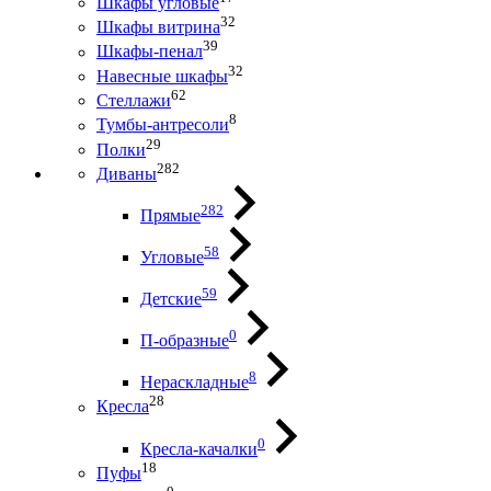
Шкафы угловые
32
Шкафы витрина
39
Шкафы-пенал
32
Навесные шкафы
62
Стеллажи
8
Тумбы-антресоли
29
Полки
282
Диваны
282
Прямые
58
Угловые
59
Детские
0
П-образные
8
Нераскладные
28
Кресла
0
Кресла-качалки
18
Пуфы