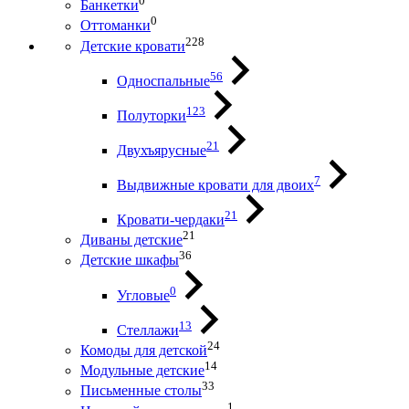
0
Банкетки
0
Оттоманки
228
Детские кровати
56
Односпальные
123
Полуторки
21
Двухъярусные
7
Выдвижные кровати для двоих
21
Кровати-чердаки
21
Диваны детские
36
Детские шкафы
0
Угловые
13
Стеллажи
24
Комоды для детской
14
Модульные детские
33
Письменные столы
1