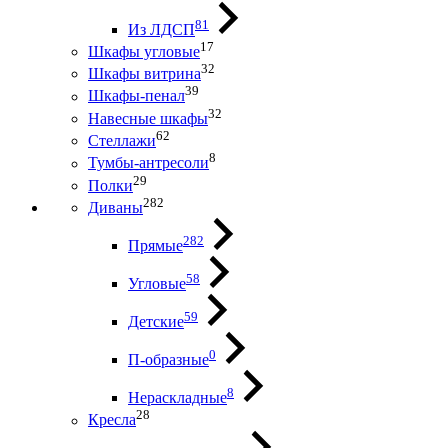
81
Из ЛДСП
17
Шкафы угловые
32
Шкафы витрина
39
Шкафы-пенал
32
Навесные шкафы
62
Стеллажи
8
Тумбы-антресоли
29
Полки
282
Диваны
282
Прямые
58
Угловые
59
Детские
0
П-образные
8
Нераскладные
28
Кресла