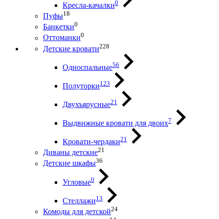
0
Кресла-качалки
18
Пуфы
0
Банкетки
0
Оттоманки
228
Детские кровати
56
Односпальные
123
Полуторки
21
Двухъярусные
7
Выдвижные кровати для двоих
21
Кровати-чердаки
21
Диваны детские
36
Детские шкафы
0
Угловые
13
Стеллажи
24
Комоды для детской