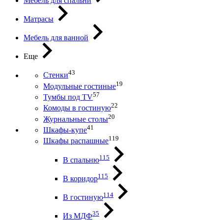
Мебель для спальни
Матрасы
Мебель для ванной
Еще
43
Стенки
19
Модульные гостиные
57
Тумбы под ТV
22
Комоды в гостиную
20
Журнальные столы
41
Шкафы-купе
119
Шкафы распашные
115
В спальню
115
В коридор
114
В гостиную
35
Из МДФ