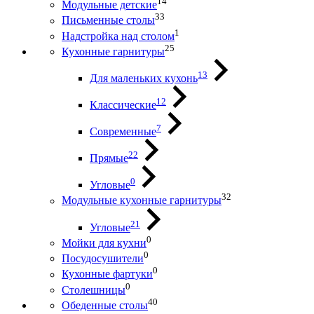
14
Модульные детские
33
Письменные столы
1
Надстройка над столом
25
Кухонные гарнитуры
13
Для маленьких кухонь
12
Классические
7
Современные
22
Прямые
0
Угловые
32
Модульные кухонные гарнитуры
21
Угловые
0
Мойки для кухни
0
Посудосушители
0
Кухонные фартуки
0
Столешницы
40
Обеденные столы