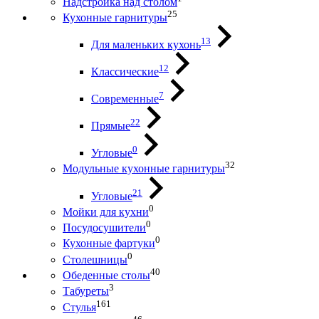
Надстройка над столом
25
Кухонные гарнитуры
13
Для маленьких кухонь
12
Классические
7
Современные
22
Прямые
0
Угловые
32
Модульные кухонные гарнитуры
21
Угловые
0
Мойки для кухни
0
Посудосушители
0
Кухонные фартуки
0
Столешницы
40
Обеденные столы
3
Табуреты
161
Стулья