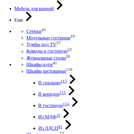
Мебель для ванной
Еще
43
Стенки
19
Модульные гостиные
57
Тумбы под ТV
22
Комоды в гостиную
20
Журнальные столы
41
Шкафы-купе
119
Шкафы распашные
115
В спальню
115
В коридор
114
В гостиную
35
Из МДФ
81
Из ЛДСП
17