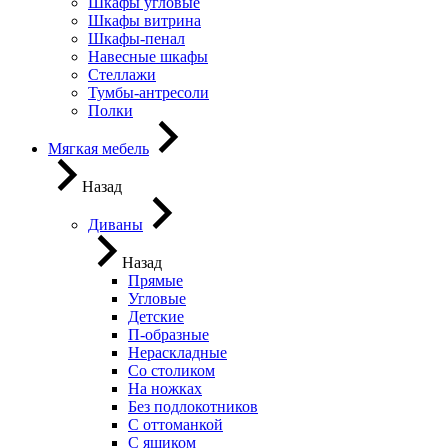
Шкафы угловые
Шкафы витрина
Шкафы-пенал
Навесные шкафы
Стеллажи
Тумбы-антресоли
Полки
Мягкая мебель
Назад
Диваны
Назад
Прямые
Угловые
Детские
П-образные
Нераскладные
Со столиком
На ножках
Без подлокотников
С оттоманкой
С ящиком