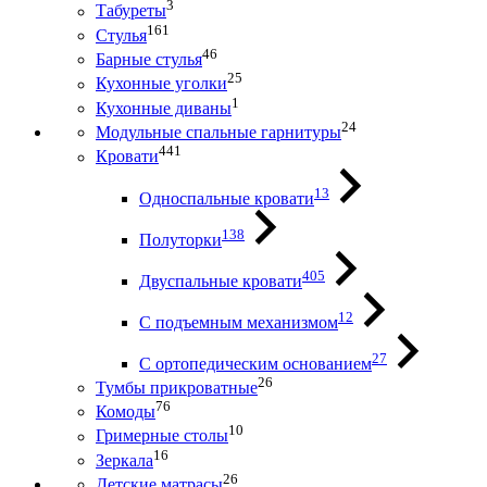
3
Табуреты
161
Стулья
46
Барные стулья
25
Кухонные уголки
1
Кухонные диваны
24
Модульные спальные гарнитуры
441
Кровати
13
Односпальные кровати
138
Полуторки
405
Двуспальные кровати
12
С подъемным механизмом
27
С ортопедическим основанием
26
Тумбы прикроватные
76
Комоды
10
Гримерные столы
16
Зеркала
26
Детские матрасы