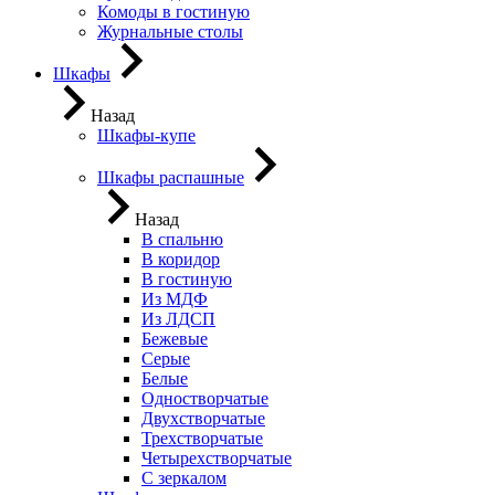
Комоды в гостиную
Журнальные столы
Шкафы
Назад
Шкафы-купе
Шкафы распашные
Назад
В спальню
В коридор
В гостиную
Из МДФ
Из ЛДСП
Бежевые
Серые
Белые
Одностворчатые
Двухстворчатые
Трехстворчатые
Четырехстворчатые
С зеркалом