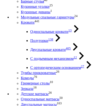
46
Барные стулья
25
Кухонные уголки
1
Кухонные диваны
24
Модульные спальные гарнитуры
441
Кровати
13
Односпальные кровати
138
Полуторки
405
Двуспальные кровати
12
С подъемным механизмом
27
С ортопедическим основанием
26
Тумбы прикроватные
76
Комоды
10
Гримерные столы
16
Зеркала
26
Детские матрасы
50
Односпальные матрасы
103
Двуспальные матрасы