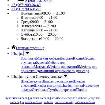
8 (800) 707-89-04
+7 (967) 909-04-40
+7 (967) 909-04-40
Понедельник
09:00 — 21:00
Вторник
09:00 — 21:00
Среда
09:00 — 21:00
Четверг
09:00 — 21:00
Пятница
09:00 — 21:00
Суббота
10:00 — 20:00
Воскресенье
10:00 — 20:00
Главная страница
Шкафы
Гостиные
Мягкая мебель
Детские
Кухни
Столы,
стулья, табуреты
Мебель для
спальни
Матрасы
Мебель для ванной
Мебель для
прихожей
Домашний офис
Мебель для сада
Шкафы-купе в Среднеуральске
Шкафы-купе
Шкафы распашные
Шкафы
угловые
Шкафы витрина
Шкафы-пенал
Навесные
шкафы
Стеллажи
Тумбы-антресоли
Полки
кухонная мебель
|
детская мебель
|
комплекты садовой мебели
|
садовая
мебель
|
игровая мебель
|
мебель для гостинной
|
наборы мебели