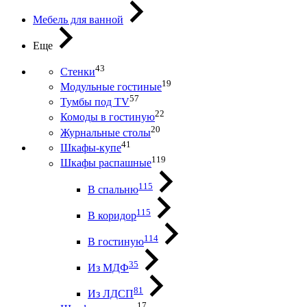
Мебель для ванной
Еще
43
Стенки
19
Модульные гостиные
57
Тумбы под ТV
22
Комоды в гостиную
20
Журнальные столы
41
Шкафы-купе
119
Шкафы распашные
115
В спальню
115
В коридор
114
В гостиную
35
Из МДФ
81
Из ЛДСП
17