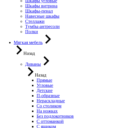
Шкафы угловые
Шкафы витрина
Шкафы-пенал
Навесные шкафы
Стеллажи
Тумбы-антресоли
Полки
Мягкая мебель
Назад
Диваны
Назад
Прямые
Угловые
Детские
П-образные
Нераскладные
Со столиком
На ножках
Без подлокотников
С оттоманкой
С ящиком