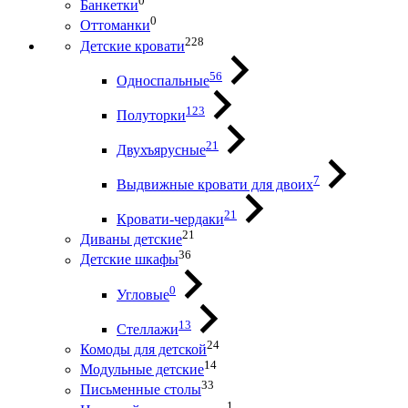
0
Банкетки
0
Оттоманки
228
Детские кровати
56
Односпальные
123
Полуторки
21
Двухъярусные
7
Выдвижные кровати для двоих
21
Кровати-чердаки
21
Диваны детские
36
Детские шкафы
0
Угловые
13
Стеллажи
24
Комоды для детской
14
Модульные детские
33
Письменные столы
1