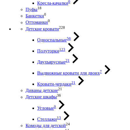
0
Кресла-качалки
18
Пуфы
0
Банкетки
0
Оттоманки
228
Детские кровати
56
Односпальные
123
Полуторки
21
Двухъярусные
7
Выдвижные кровати для двоих
21
Кровати-чердаки
21
Диваны детские
36
Детские шкафы
0
Угловые
13
Стеллажи
24
Комоды для детской