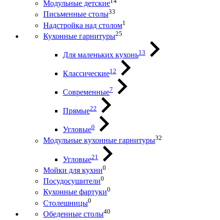
14
Модульные детские
33
Письменные столы
1
Надстройка над столом
25
Кухонные гарнитуры
13
Для маленьких кухонь
12
Классические
7
Современные
22
Прямые
0
Угловые
32
Модульные кухонные гарнитуры
21
Угловые
0
Мойки для кухни
0
Посудосушители
0
Кухонные фартуки
0
Столешницы
40
Обеденные столы