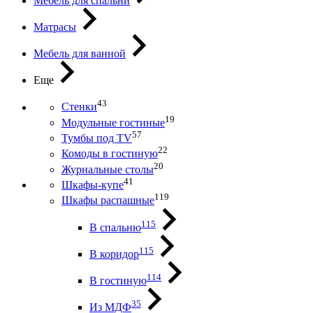
Мебель для спальни
Матрасы
Мебель для ванной
Еще
43
Стенки
19
Модульные гостиные
57
Тумбы под ТV
22
Комоды в гостиную
20
Журнальные столы
41
Шкафы-купе
119
Шкафы распашные
115
В спальню
115
В коридор
114
В гостиную
35
Из МДФ