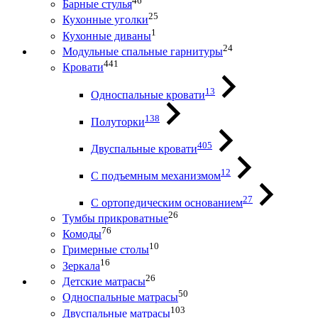
46
Барные стулья
25
Кухонные уголки
1
Кухонные диваны
24
Модульные спальные гарнитуры
441
Кровати
13
Односпальные кровати
138
Полуторки
405
Двуспальные кровати
12
С подъемным механизмом
27
С ортопедическим основанием
26
Тумбы прикроватные
76
Комоды
10
Гримерные столы
16
Зеркала
26
Детские матрасы
50
Односпальные матрасы
103
Двуспальные матрасы