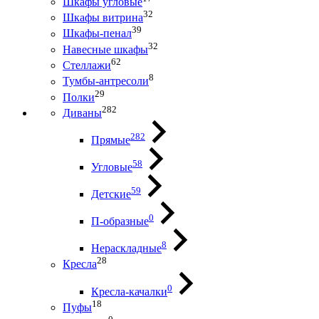
Шкафы угловые
32
Шкафы витрина
39
Шкафы-пенал
32
Навесные шкафы
62
Стеллажи
8
Тумбы-антресоли
29
Полки
282
Диваны
282
Прямые
58
Угловые
59
Детские
0
П-образные
8
Нераскладные
28
Кресла
0
Кресла-качалки
18
Пуфы