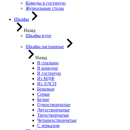
Комоды в гостиную
Журнальные столы
Шкафы
Назад
Шкафы-купе
Шкафы распашные
Назад
В спальню
В коридор
В гостиную
Из МДФ
Из ЛДСП
Бежевые
Серые
Белые
Одностворчатые
Двухстворчатые
Трехстворчатые
Четырехстворчатые
С зеркалом