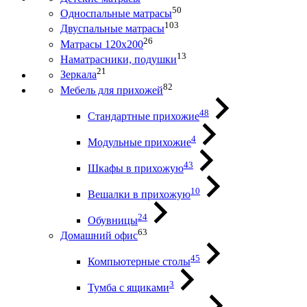
50
Односпальные матрасы
103
Двуспальные матрасы
26
Матрасы 120х200
13
Наматрасники, подушки
21
Зеркала
82
Мебель для прихожей
48
Стандартные прихожие
4
Модульные прихожие
43
Шкафы в прихожую
10
Вешалки в прихожую
24
Обувницы
63
Домашний офис
45
Компьютерные столы
3
Тумба с ящиками