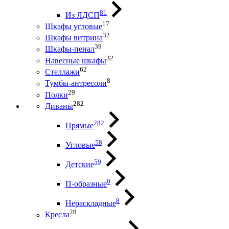
81
Из ЛДСП
17
Шкафы угловые
32
Шкафы витрина
39
Шкафы-пенал
32
Навесные шкафы
62
Стеллажи
8
Тумбы-антресоли
29
Полки
282
Диваны
282
Прямые
58
Угловые
59
Детские
0
П-образные
8
Нераскладные
28
Кресла