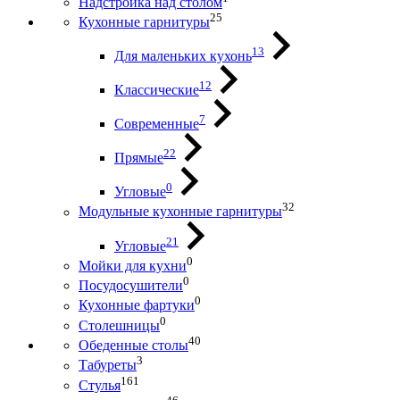
Надстройка над столом
25
Кухонные гарнитуры
13
Для маленьких кухонь
12
Классические
7
Современные
22
Прямые
0
Угловые
32
Модульные кухонные гарнитуры
21
Угловые
0
Мойки для кухни
0
Посудосушители
0
Кухонные фартуки
0
Столешницы
40
Обеденные столы
3
Табуреты
161
Стулья