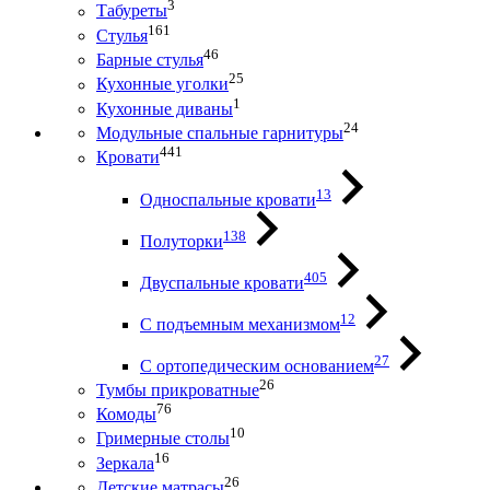
3
Табуреты
161
Стулья
46
Барные стулья
25
Кухонные уголки
1
Кухонные диваны
24
Модульные спальные гарнитуры
441
Кровати
13
Односпальные кровати
138
Полуторки
405
Двуспальные кровати
12
С подъемным механизмом
27
С ортопедическим основанием
26
Тумбы прикроватные
76
Комоды
10
Гримерные столы
16
Зеркала
26
Детские матрасы