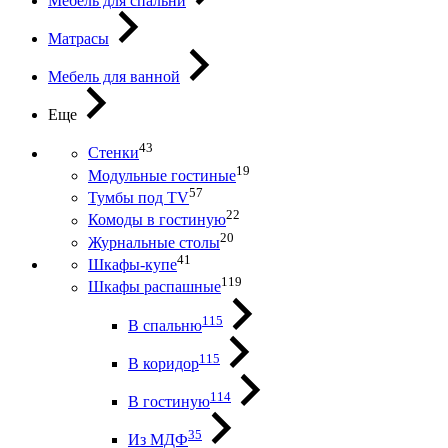
Мебель для спальни
Матрасы
Мебель для ванной
Еще
43
Стенки
19
Модульные гостиные
57
Тумбы под ТV
22
Комоды в гостиную
20
Журнальные столы
41
Шкафы-купе
119
Шкафы распашные
115
В спальню
115
В коридор
114
В гостиную
35
Из МДФ