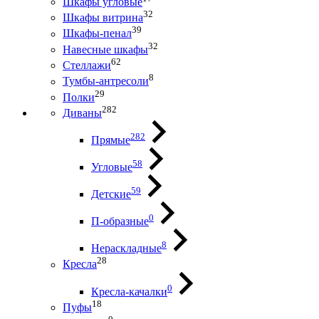
Шкафы угловые
32
Шкафы витрина
39
Шкафы-пенал
32
Навесные шкафы
62
Стеллажи
8
Тумбы-антресоли
29
Полки
282
Диваны
282
Прямые
58
Угловые
59
Детские
0
П-образные
8
Нераскладные
28
Кресла
0
Кресла-качалки
18
Пуфы