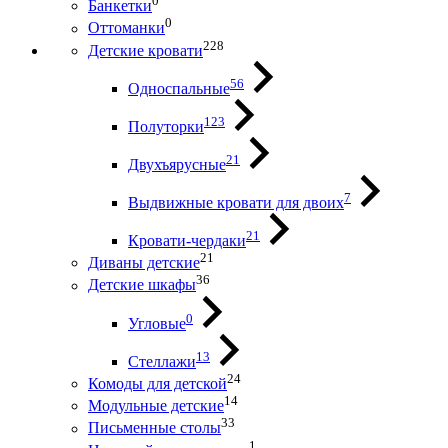
0
Банкетки
0
Оттоманки
228
Детские кровати
56
Односпальные
123
Полуторки
21
Двухъярусные
7
Выдвижные кровати для двоих
21
Кровати-чердаки
21
Диваны детские
36
Детские шкафы
0
Угловые
13
Стеллажи
24
Комоды для детской
14
Модульные детские
33
Письменные столы
1