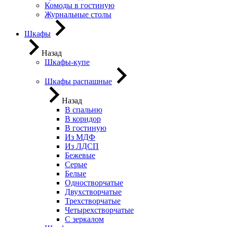
Комоды в гостиную
Журнальные столы
Шкафы
Назад
Шкафы-купе
Шкафы распашные
Назад
В спальню
В коридор
В гостиную
Из МДФ
Из ЛДСП
Бежевые
Серые
Белые
Одностворчатые
Двухстворчатые
Трехстворчатые
Четырехстворчатые
С зеркалом