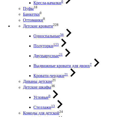
0
Кресла-качалки
18
Пуфы
0
Банкетки
0
Оттоманки
228
Детские кровати
56
Односпальные
123
Полуторки
21
Двухъярусные
7
Выдвижные кровати для двоих
21
Кровати-чердаки
21
Диваны детские
36
Детские шкафы
0
Угловые
13
Стеллажи
24
Комоды для детской