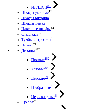
81
Из ЛДСП
17
Шкафы угловые
32
Шкафы витрина
39
Шкафы-пенал
32
Навесные шкафы
62
Стеллажи
8
Тумбы-антресоли
29
Полки
282
Диваны
282
Прямые
58
Угловые
59
Детские
0
П-образные
8
Нераскладные
28
Кресла