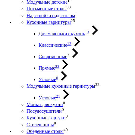
14
Модульные детские
33
Письменные столы
1
Надстройка над столом
25
Кухонные гарнитуры
13
Для маленьких кухонь
12
Классические
7
Современные
22
Прямые
0
Угловые
32
Модульные кухонные гарнитуры
21
Угловые
0
Мойки для кухни
0
Посудосушители
0
Кухонные фартуки
0
Столешницы
40
Обеденные столы