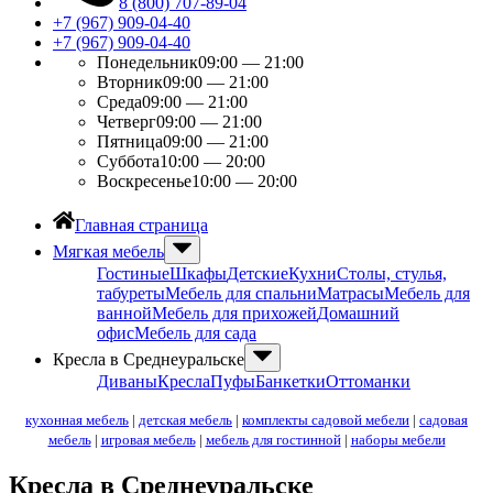
8 (800) 707-89-04
+7 (967) 909-04-40
+7 (967) 909-04-40
Понедельник
09:00 — 21:00
Вторник
09:00 — 21:00
Среда
09:00 — 21:00
Четверг
09:00 — 21:00
Пятница
09:00 — 21:00
Суббота
10:00 — 20:00
Воскресенье
10:00 — 20:00
Главная страница
Мягкая мебель
Гостиные
Шкафы
Детские
Кухни
Столы, стулья,
табуреты
Мебель для спальни
Матрасы
Мебель для
ванной
Мебель для прихожей
Домашний
офис
Мебель для сада
Кресла в Среднеуральске
Диваны
Кресла
Пуфы
Банкетки
Оттоманки
кухонная мебель
|
детская мебель
|
комплекты садовой мебели
|
садовая
мебель
|
игровая мебель
|
мебель для гостинной
|
наборы мебели
Кресла в Среднеуральске