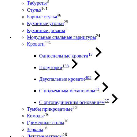
3
Табуреты
161
Стулья
46
Барные стулья
25
Кухонные уголки
1
Кухонные диваны
24
Модульные спальные гарнитуры
441
Кровати
13
Односпальные кровати
138
Полуторки
405
Двуспальные кровати
12
С подъемным механизмом
27
С ортопедическим основанием
26
Тумбы прикроватные
76
Комоды
10
Гримерные столы
16
Зеркала
26
Детские матрасы