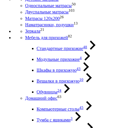
50
Односпальные матрасы
103
Двуспальные матрасы
26
Матрасы 120х200
13
Наматрасники, подушки
21
Зеркала
82
Мебель для прихожей
48
Стандартные прихожие
4
Модульные прихожие
43
Шкафы в прихожую
10
Вешалки в прихожую
24
Обувницы
63
Домашний офис
45
Компьютерные столы
3
Тумба с ящиками