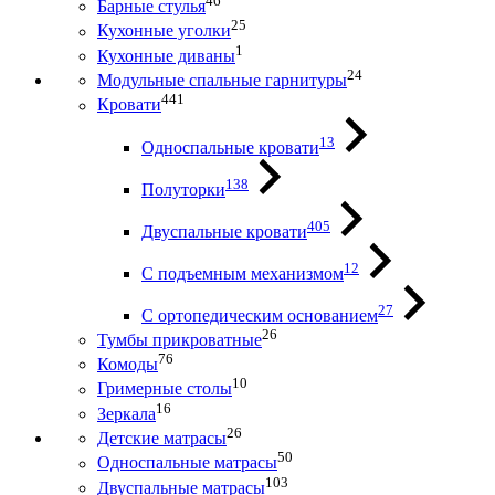
46
Барные стулья
25
Кухонные уголки
1
Кухонные диваны
24
Модульные спальные гарнитуры
441
Кровати
13
Односпальные кровати
138
Полуторки
405
Двуспальные кровати
12
С подъемным механизмом
27
С ортопедическим основанием
26
Тумбы прикроватные
76
Комоды
10
Гримерные столы
16
Зеркала
26
Детские матрасы
50
Односпальные матрасы
103
Двуспальные матрасы