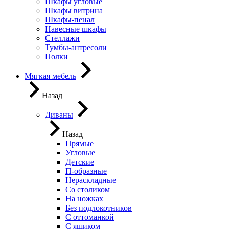
Шкафы угловые
Шкафы витрина
Шкафы-пенал
Навесные шкафы
Стеллажи
Тумбы-антресоли
Полки
Мягкая мебель
Назад
Диваны
Назад
Прямые
Угловые
Детские
П-образные
Нераскладные
Со столиком
На ножках
Без подлокотников
С оттоманкой
С ящиком