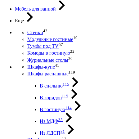
Мебель для ванной
Еще
43
Стенки
19
Модульные гостиные
57
Тумбы под ТV
22
Комоды в гостиную
20
Журнальные столы
41
Шкафы-купе
119
Шкафы распашные
115
В спальню
115
В коридор
114
В гостиную
35
Из МДФ
81
Из ЛДСП
17