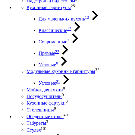
Надстройка над столом
25
Кухонные гарнитуры
13
Для маленьких кухонь
12
Классические
7
Современные
22
Прямые
0
Угловые
32
Модульные кухонные гарнитуры
21
Угловые
0
Мойки для кухни
0
Посудосушители
0
Кухонные фартуки
0
Столешницы
40
Обеденные столы
3
Табуреты
161
Стулья