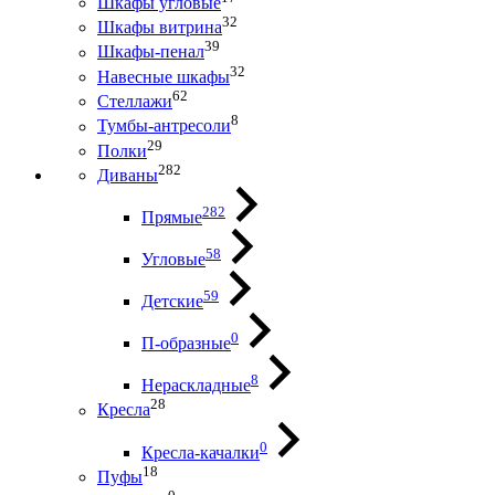
Шкафы угловые
32
Шкафы витрина
39
Шкафы-пенал
32
Навесные шкафы
62
Стеллажи
8
Тумбы-антресоли
29
Полки
282
Диваны
282
Прямые
58
Угловые
59
Детские
0
П-образные
8
Нераскладные
28
Кресла
0
Кресла-качалки
18
Пуфы