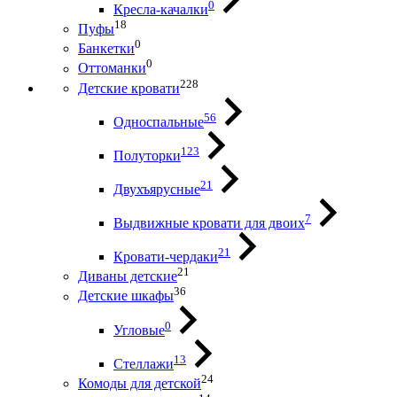
0
Кресла-качалки
18
Пуфы
0
Банкетки
0
Оттоманки
228
Детские кровати
56
Односпальные
123
Полуторки
21
Двухъярусные
7
Выдвижные кровати для двоих
21
Кровати-чердаки
21
Диваны детские
36
Детские шкафы
0
Угловые
13
Стеллажи
24
Комоды для детской