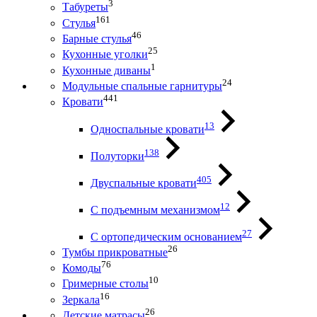
3
Табуреты
161
Стулья
46
Барные стулья
25
Кухонные уголки
1
Кухонные диваны
24
Модульные спальные гарнитуры
441
Кровати
13
Односпальные кровати
138
Полуторки
405
Двуспальные кровати
12
С подъемным механизмом
27
С ортопедическим основанием
26
Тумбы прикроватные
76
Комоды
10
Гримерные столы
16
Зеркала
26
Детские матрасы