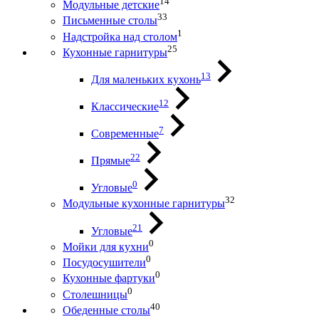
14
Модульные детские
33
Письменные столы
1
Надстройка над столом
25
Кухонные гарнитуры
13
Для маленьких кухонь
12
Классические
7
Современные
22
Прямые
0
Угловые
32
Модульные кухонные гарнитуры
21
Угловые
0
Мойки для кухни
0
Посудосушители
0
Кухонные фартуки
0
Столешницы
40
Обеденные столы