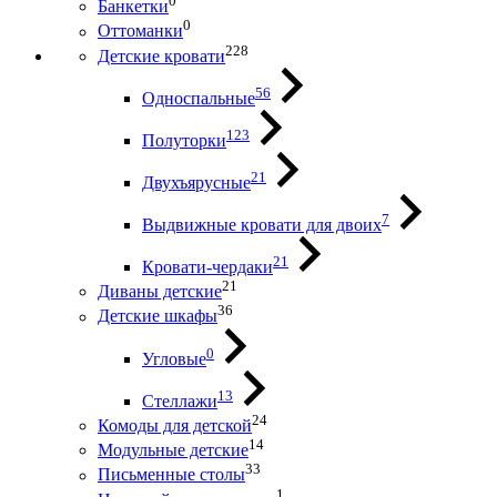
0
Банкетки
0
Оттоманки
228
Детские кровати
56
Односпальные
123
Полуторки
21
Двухъярусные
7
Выдвижные кровати для двоих
21
Кровати-чердаки
21
Диваны детские
36
Детские шкафы
0
Угловые
13
Стеллажи
24
Комоды для детской
14
Модульные детские
33
Письменные столы
1