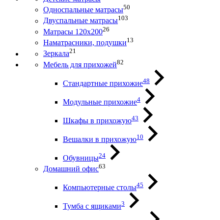
50
Односпальные матрасы
103
Двуспальные матрасы
26
Матрасы 120х200
13
Наматрасники, подушки
21
Зеркала
82
Мебель для прихожей
48
Стандартные прихожие
4
Модульные прихожие
43
Шкафы в прихожую
10
Вешалки в прихожую
24
Обувницы
63
Домашний офис
45
Компьютерные столы
3
Тумба с ящиками