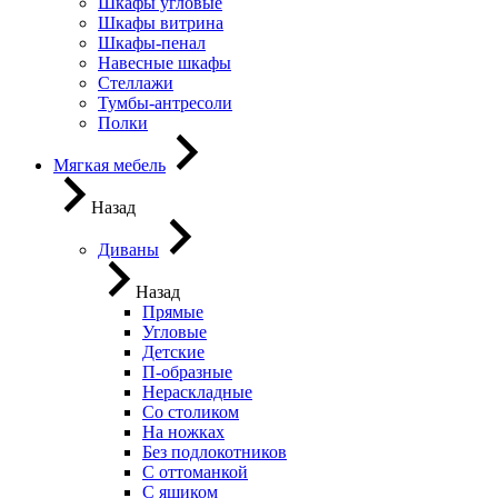
Шкафы угловые
Шкафы витрина
Шкафы-пенал
Навесные шкафы
Стеллажи
Тумбы-антресоли
Полки
Мягкая мебель
Назад
Диваны
Назад
Прямые
Угловые
Детские
П-образные
Нераскладные
Со столиком
На ножках
Без подлокотников
С оттоманкой
С ящиком