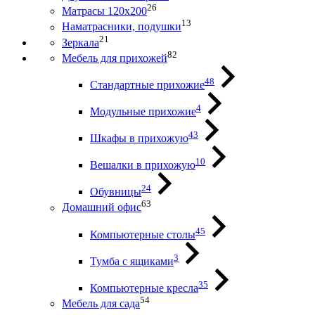
26
Матрасы 120х200
13
Наматрасники, подушки
21
Зеркала
82
Мебель для прихожей
48
Стандартные прихожие
4
Модульные прихожие
43
Шкафы в прихожую
10
Вешалки в прихожую
24
Обувницы
63
Домашний офис
45
Компьютерные столы
3
Тумба с ящиками
35
Компьютерные кресла
54
Мебель для сада