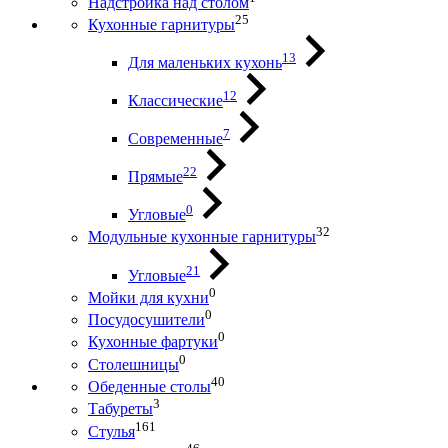
Надстройка над столом
25
Кухонные гарнитуры
13
Для маленьких кухонь
12
Классические
7
Современные
22
Прямые
0
Угловые
32
Модульные кухонные гарнитуры
21
Угловые
0
Мойки для кухни
0
Посудосушители
0
Кухонные фартуки
0
Столешницы
40
Обеденные столы
3
Табуреты
161
Стулья