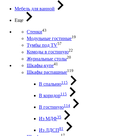
Мебель для ванной
Еще
43
Стенки
19
Модульные гостиные
57
Тумбы под ТV
22
Комоды в гостиную
20
Журнальные столы
41
Шкафы-купе
119
Шкафы распашные
115
В спальню
115
В коридор
114
В гостиную
35
Из МДФ
81
Из ЛДСП
17