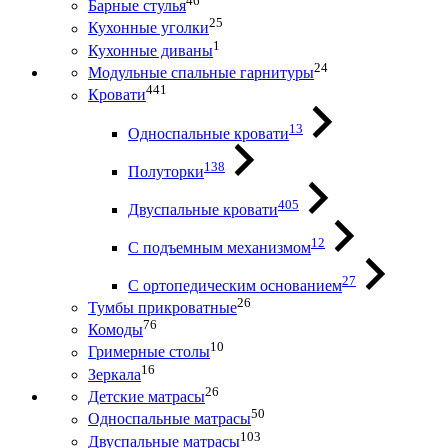
46
Барные стулья
25
Кухонные уголки
1
Кухонные диваны
24
Модульные спальные гарнитуры
441
Кровати
13
Односпальные кровати
138
Полуторки
405
Двуспальные кровати
12
С подъемным механизмом
27
С ортопедическим основанием
26
Тумбы прикроватные
76
Комоды
10
Гримерные столы
16
Зеркала
26
Детские матрасы
50
Односпальные матрасы
103
Двуспальные матрасы