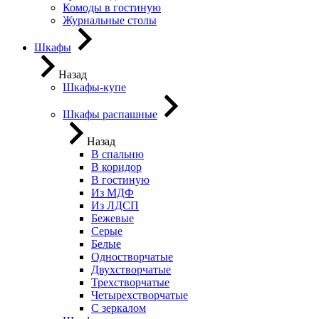
Комоды в гостиную
Журнальные столы
Шкафы
Назад
Шкафы-купе
Шкафы распашные
Назад
В спальню
В коридор
В гостиную
Из МДФ
Из ЛДСП
Бежевые
Серые
Белые
Одностворчатые
Двухстворчатые
Трехстворчатые
Четырехстворчатые
С зеркалом