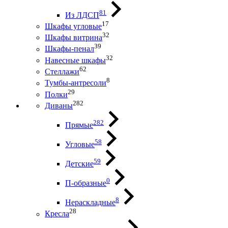
81
Из ЛДСП
17
Шкафы угловые
32
Шкафы витрина
39
Шкафы-пенал
32
Навесные шкафы
62
Стеллажи
8
Тумбы-антресоли
29
Полки
282
Диваны
282
Прямые
58
Угловые
59
Детские
0
П-образные
8
Нераскладные
28
Кресла