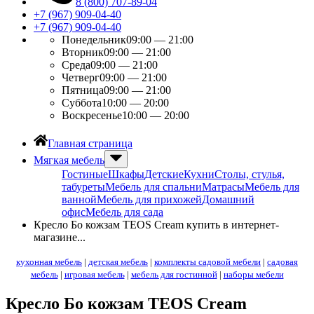
8 (800) 707-89-04
+7 (967) 909-04-40
+7 (967) 909-04-40
Понедельник
09:00 — 21:00
Вторник
09:00 — 21:00
Среда
09:00 — 21:00
Четверг
09:00 — 21:00
Пятница
09:00 — 21:00
Суббота
10:00 — 20:00
Воскресенье
10:00 — 20:00
Главная страница
Мягкая мебель
Гостиные
Шкафы
Детские
Кухни
Столы, стулья,
табуреты
Мебель для спальни
Матрасы
Мебель для
ванной
Мебель для прихожей
Домашний
офис
Мебель для сада
Кресло Бо кожзам TEOS Cream купить в интернет-
магазине...
кухонная мебель
|
детская мебель
|
комплекты садовой мебели
|
садовая
мебель
|
игровая мебель
|
мебель для гостинной
|
наборы мебели
Кресло Бо кожзам TEOS Cream