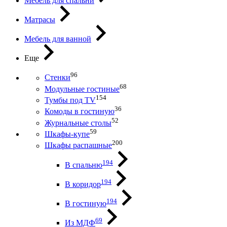
Мебель для спальни
Матрасы
Мебель для ванной
Еще
96
Стенки
68
Модульные гостиные
154
Тумбы под ТV
36
Комоды в гостиную
52
Журнальные столы
59
Шкафы-купе
200
Шкафы распашные
194
В спальню
194
В коридор
194
В гостиную
69
Из МДФ