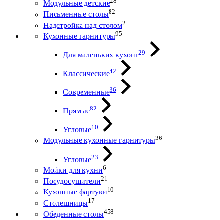
28
Модульные детские
82
Письменные столы
2
Надстройка над столом
95
Кухонные гарнитуры
29
Для маленьких кухонь
42
Классические
36
Современные
82
Прямые
10
Угловые
36
Модульные кухонные гарнитуры
23
Угловые
6
Мойки для кухни
21
Посудосушители
10
Кухонные фартуки
17
Столешницы
458
Обеденные столы