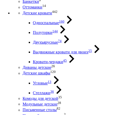
9
Банкетки
14
Оттоманки
442
Детские кровати
160
Односпальные
144
Полуторки
74
Двухъярусные
25
Выдвижные кровати для двоих
45
Кровати-чердаки
26
Диваны детские
120
Детские шкафы
13
Угловые
36
Стеллажи
35
Комоды для детской
28
Модульные детские
82
Письменные столы
2