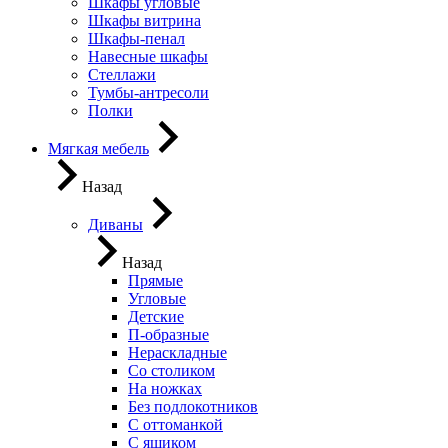
Шкафы угловые
Шкафы витрина
Шкафы-пенал
Навесные шкафы
Стеллажи
Тумбы-антресоли
Полки
Мягкая мебель
Назад
Диваны
Назад
Прямые
Угловые
Детские
П-образные
Нераскладные
Со столиком
На ножках
Без подлокотников
С оттоманкой
С ящиком