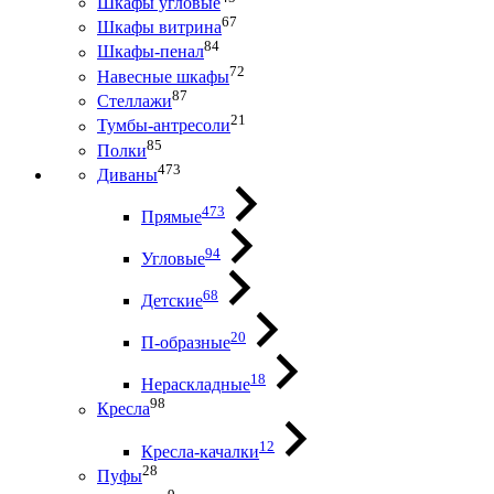
Шкафы угловые
67
Шкафы витрина
84
Шкафы-пенал
72
Навесные шкафы
87
Стеллажи
21
Тумбы-антресоли
85
Полки
473
Диваны
473
Прямые
94
Угловые
68
Детские
20
П-образные
18
Нераскладные
98
Кресла
12
Кресла-качалки
28
Пуфы