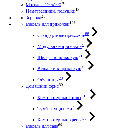
26
Матрасы 120х200
13
Наматрасники, подушки
21
Зеркала
126
Мебель для прихожей
88
Стандартные прихожие
5
Модульные прихожие
71
Шкафы в прихожую
33
Вешалки в прихожую
28
Обувницы
80
Домашний офис
113
Компьютерные столы
7
Тумба с ящиками
35
Компьютерные кресла
69
Мебель для сада