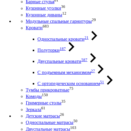
61
Барные стулья
36
Кухонные уголки
12
Кухонные диваны
29
Модульные спальные гарнитуры
683
Кровати
21
Односпальные кровати
187
Полуторки
587
Двуспальные кровати
27
С подъемным механизмом
51
С ортопедическим основанием
75
Тумбы прикроватные
150
Комоды
35
Гримерные столы
61
Зеркала
26
Детские матрасы
50
Односпальные матрасы
103
Двуспальные матрасы