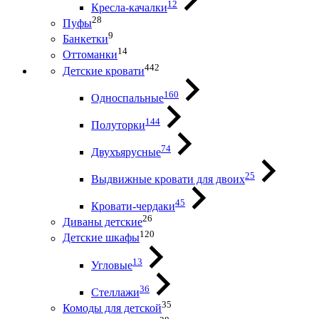
12
Кресла-качалки
28
Пуфы
9
Банкетки
14
Оттоманки
442
Детские кровати
160
Односпальные
144
Полуторки
74
Двухъярусные
25
Выдвижные кровати для двоих
45
Кровати-чердаки
26
Диваны детские
120
Детские шкафы
13
Угловые
36
Стеллажи
35
Комоды для детской