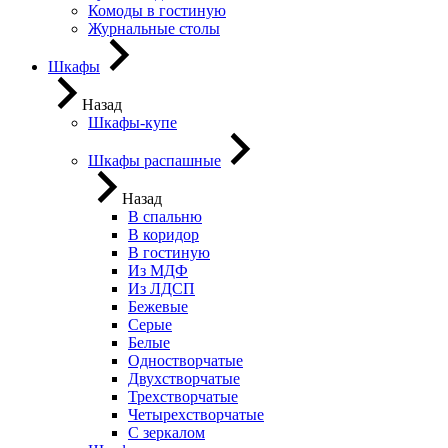
Комоды в гостиную
Журнальные столы
Шкафы
Назад
Шкафы-купе
Шкафы распашные
Назад
В спальню
В коридор
В гостиную
Из МДФ
Из ЛДСП
Бежевые
Серые
Белые
Одностворчатые
Двухстворчатые
Трехстворчатые
Четырехстворчатые
С зеркалом