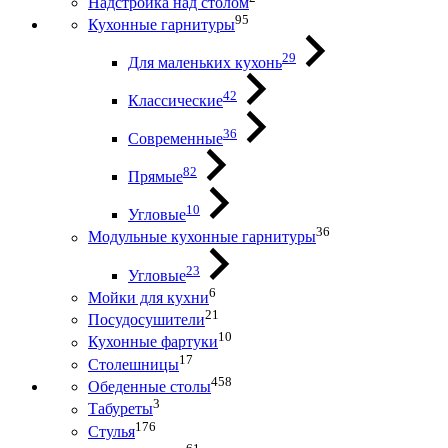
Надстройка над столом
95
Кухонные гарнитуры
29
Для маленьких кухонь
42
Классические
36
Современные
82
Прямые
10
Угловые
36
Модульные кухонные гарнитуры
23
Угловые
6
Мойки для кухни
21
Посудосушители
10
Кухонные фартуки
17
Столешницы
458
Обеденные столы
3
Табуреты
176
Стулья