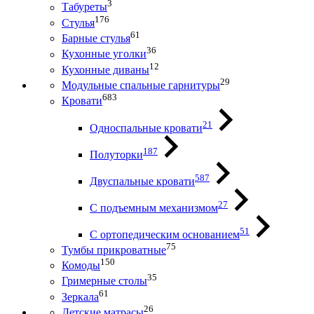
3
Табуреты
176
Стулья
61
Барные стулья
36
Кухонные уголки
12
Кухонные диваны
29
Модульные спальные гарнитуры
683
Кровати
21
Односпальные кровати
187
Полуторки
587
Двуспальные кровати
27
С подъемным механизмом
51
С ортопедическим основанием
75
Тумбы прикроватные
150
Комоды
35
Гримерные столы
61
Зеркала
26
Детские матрасы