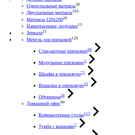
50
Односпальные матрасы
103
Двуспальные матрасы
26
Матрасы 120х200
13
Наматрасники, подушки
21
Зеркала
126
Мебель для прихожей
88
Стандартные прихожие
5
Модульные прихожие
71
Шкафы в прихожую
33
Вешалки в прихожую
28
Обувницы
80
Домашний офис
113
Компьютерные столы
7
Тумба с ящиками