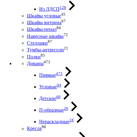
128
Из ЛДСП
45
Шкафы угловые
67
Шкафы витрина
84
Шкафы-пенал
72
Навесные шкафы
87
Стеллажи
21
Тумбы-антресоли
85
Полки
473
Диваны
473
Прямые
94
Угловые
68
Детские
20
П-образные
18
Нераскладные
98
Кресла