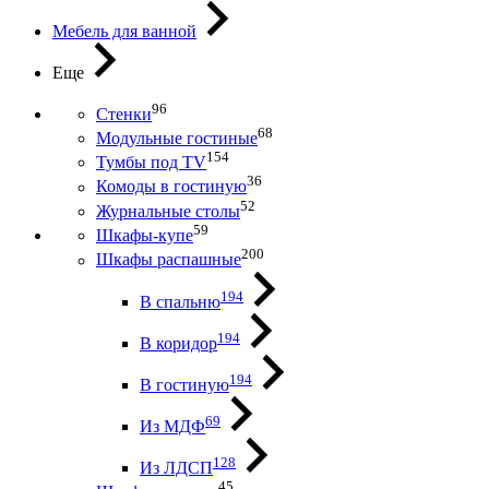
Мебель для ванной
Еще
96
Стенки
68
Модульные гостиные
154
Тумбы под ТV
36
Комоды в гостиную
52
Журнальные столы
59
Шкафы-купе
200
Шкафы распашные
194
В спальню
194
В коридор
194
В гостиную
69
Из МДФ
128
Из ЛДСП
45