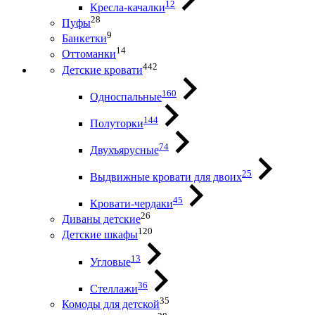
12
Кресла-качалки
28
Пуфы
9
Банкетки
14
Оттоманки
442
Детские кровати
160
Односпальные
144
Полуторки
74
Двухъярусные
25
Выдвижные кровати для двоих
45
Кровати-чердаки
26
Диваны детские
120
Детские шкафы
13
Угловые
36
Стеллажи
35
Комоды для детской