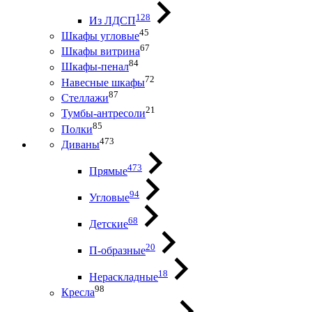
128
Из ЛДСП
45
Шкафы угловые
67
Шкафы витрина
84
Шкафы-пенал
72
Навесные шкафы
87
Стеллажи
21
Тумбы-антресоли
85
Полки
473
Диваны
473
Прямые
94
Угловые
68
Детские
20
П-образные
18
Нераскладные
98
Кресла