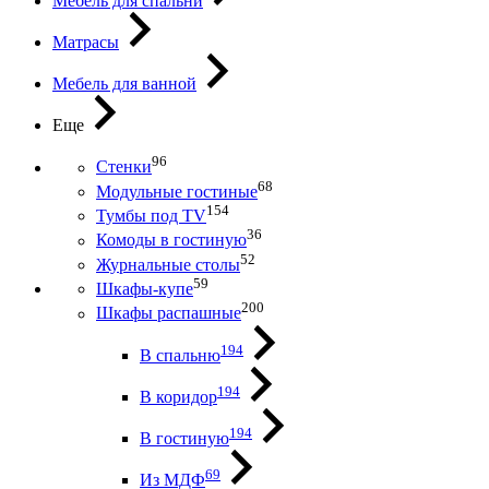
Мебель для спальни
Матрасы
Мебель для ванной
Еще
96
Стенки
68
Модульные гостиные
154
Тумбы под ТV
36
Комоды в гостиную
52
Журнальные столы
59
Шкафы-купе
200
Шкафы распашные
194
В спальню
194
В коридор
194
В гостиную
69
Из МДФ