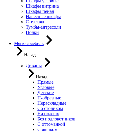
Шкафы угловые
Шкафы витрина
Шкафы-пенал
Навесные шкафы
Стеллажи
Тумбы-антресоли
Полки
Мягкая мебель
Назад
Диваны
Назад
Прямые
Угловые
Детские
П-образные
Нераскладные
Со столиком
На ножках
Без подлокотников
С оттоманкой
С ящиком