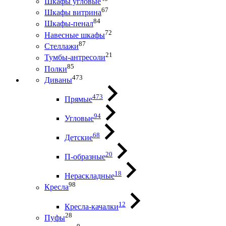
Шкафы угловые
67
Шкафы витрина
84
Шкафы-пенал
72
Навесные шкафы
87
Стеллажи
21
Тумбы-антресоли
85
Полки
473
Диваны
473
Прямые
94
Угловые
68
Детские
20
П-образные
18
Нераскладные
98
Кресла
12
Кресла-качалки
28
Пуфы