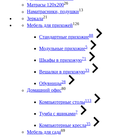
26
Матрасы 120х200
13
Наматрасники, подушки
21
Зеркала
126
Мебель для прихожей
88
Стандартные прихожие
5
Модульные прихожие
71
Шкафы в прихожую
33
Вешалки в прихожую
28
Обувницы
80
Домашний офис
113
Компьютерные столы
7
Тумба с ящиками
35
Компьютерные кресла
69
Мебель для сада