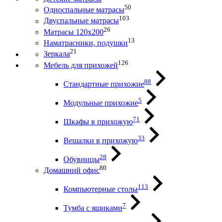
50
Односпальные матрасы
103
Двуспальные матрасы
26
Матрасы 120х200
13
Наматрасники, подушки
21
Зеркала
126
Мебель для прихожей
88
Стандартные прихожие
5
Модульные прихожие
71
Шкафы в прихожую
33
Вешалки в прихожую
28
Обувницы
80
Домашний офис
113
Компьютерные столы
7
Тумба с ящиками