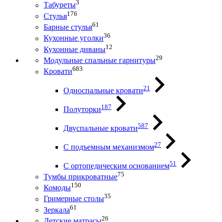
3
Табуреты
176
Стулья
61
Барные стулья
36
Кухонные уголки
12
Кухонные диваны
29
Модульные спальные гарнитуры
683
Кровати
21
Односпальные кровати
187
Полуторки
587
Двуспальные кровати
27
С подъемным механизмом
51
С ортопедическим основанием
75
Тумбы прикроватные
150
Комоды
35
Гримерные столы
61
Зеркала
26
Детские матрасы