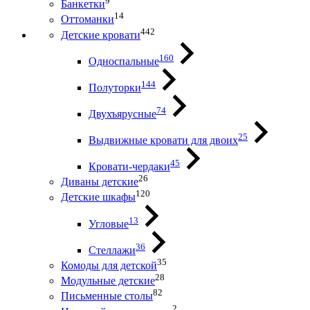
9
Банкетки
14
Оттоманки
442
Детские кровати
160
Односпальные
144
Полуторки
74
Двухъярусные
25
Выдвижные кровати для двоих
45
Кровати-чердаки
26
Диваны детские
120
Детские шкафы
13
Угловые
36
Стеллажи
35
Комоды для детской
28
Модульные детские
82
Письменные столы
2