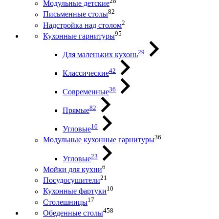
28
Модульные детские
82
Письменные столы
2
Надстройка над столом
95
Кухонные гарнитуры
29
Для маленьких кухонь
42
Классические
36
Современные
82
Прямые
10
Угловые
36
Модульные кухонные гарнитуры
23
Угловые
6
Мойки для кухни
21
Посудосушители
10
Кухонные фартуки
17
Столешницы
458
Обеденные столы