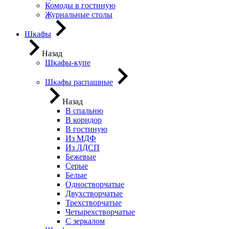
Комоды в гостиную
Журнальные столы
Шкафы
Назад
Шкафы-купе
Шкафы распашные
Назад
В спальню
В коридор
В гостиную
Из МДФ
Из ЛДСП
Бежевые
Серые
Белые
Одностворчатые
Двухстворчатые
Трехстворчатые
Четырехстворчатые
С зеркалом