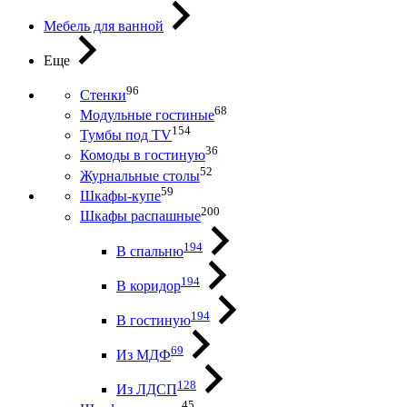
Мебель для ванной
Еще
96
Стенки
68
Модульные гостиные
154
Тумбы под ТV
36
Комоды в гостиную
52
Журнальные столы
59
Шкафы-купе
200
Шкафы распашные
194
В спальню
194
В коридор
194
В гостиную
69
Из МДФ
128
Из ЛДСП
45