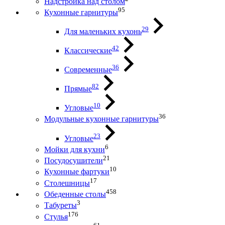
Надстройка над столом
95
Кухонные гарнитуры
29
Для маленьких кухонь
42
Классические
36
Современные
82
Прямые
10
Угловые
36
Модульные кухонные гарнитуры
23
Угловые
6
Мойки для кухни
21
Посудосушители
10
Кухонные фартуки
17
Столешницы
458
Обеденные столы
3
Табуреты
176
Стулья