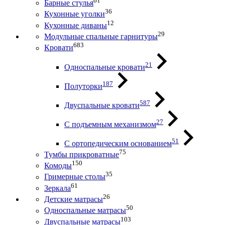
61
Барные стулья
36
Кухонные уголки
12
Кухонные диваны
29
Модульные спальные гарнитуры
683
Кровати
21
Односпальные кровати
187
Полуторки
587
Двуспальные кровати
27
С подъемным механизмом
51
С ортопедическим основанием
75
Тумбы прикроватные
150
Комоды
35
Гримерные столы
61
Зеркала
26
Детские матрасы
50
Односпальные матрасы
103
Двуспальные матрасы