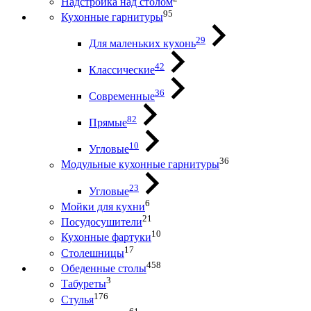
Надстройка над столом
95
Кухонные гарнитуры
29
Для маленьких кухонь
42
Классические
36
Современные
82
Прямые
10
Угловые
36
Модульные кухонные гарнитуры
23
Угловые
6
Мойки для кухни
21
Посудосушители
10
Кухонные фартуки
17
Столешницы
458
Обеденные столы
3
Табуреты
176
Стулья