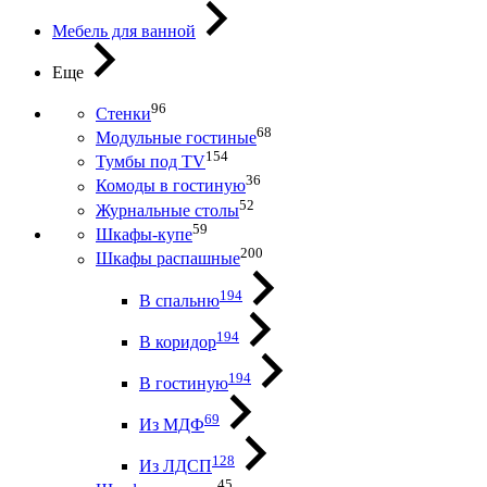
Мебель для ванной
Еще
96
Стенки
68
Модульные гостиные
154
Тумбы под ТV
36
Комоды в гостиную
52
Журнальные столы
59
Шкафы-купе
200
Шкафы распашные
194
В спальню
194
В коридор
194
В гостиную
69
Из МДФ
128
Из ЛДСП
45