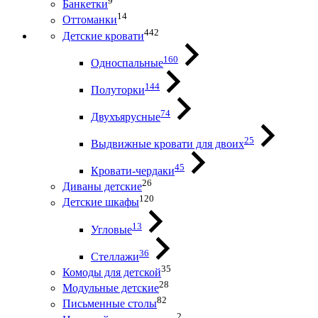
9
Банкетки
14
Оттоманки
442
Детские кровати
160
Односпальные
144
Полуторки
74
Двухъярусные
25
Выдвижные кровати для двоих
45
Кровати-чердаки
26
Диваны детские
120
Детские шкафы
13
Угловые
36
Стеллажи
35
Комоды для детской
28
Модульные детские
82
Письменные столы
2