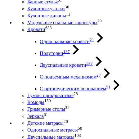
61
Барные стулья
36
Кухонные уголки
12
Кухонные диваны
29
Модульные спальные гарнитуры
683
Кровати
21
Односпальные кровати
187
Полуторки
587
Двуспальные кровати
27
С подъемным механизмом
51
С ортопедическим основанием
75
Тумбы прикроватные
150
Комоды
35
Гримерные столы
61
Зеркала
26
Детские матрасы
50
Односпальные матрасы
103
Двуспальные матрасы