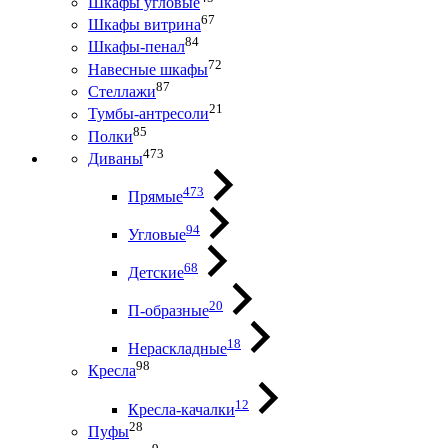
Шкафы угловые
67
Шкафы витрина
84
Шкафы-пенал
72
Навесные шкафы
87
Стеллажи
21
Тумбы-антресоли
85
Полки
473
Диваны
473
Прямые
94
Угловые
68
Детские
20
П-образные
18
Нераскладные
98
Кресла
12
Кресла-качалки
28
Пуфы