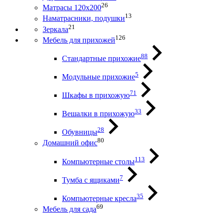
26
Матрасы 120х200
13
Наматрасники, подушки
21
Зеркала
126
Мебель для прихожей
88
Стандартные прихожие
5
Модульные прихожие
71
Шкафы в прихожую
33
Вешалки в прихожую
28
Обувницы
80
Домашний офис
113
Компьютерные столы
7
Тумба с ящиками
35
Компьютерные кресла
69
Мебель для сада