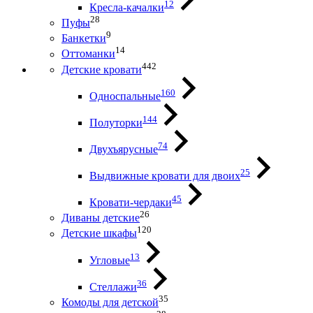
12
Кресла-качалки
28
Пуфы
9
Банкетки
14
Оттоманки
442
Детские кровати
160
Односпальные
144
Полуторки
74
Двухъярусные
25
Выдвижные кровати для двоих
45
Кровати-чердаки
26
Диваны детские
120
Детские шкафы
13
Угловые
36
Стеллажи
35
Комоды для детской