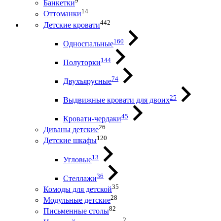
9
Банкетки
14
Оттоманки
442
Детские кровати
160
Односпальные
144
Полуторки
74
Двухъярусные
25
Выдвижные кровати для двоих
45
Кровати-чердаки
26
Диваны детские
120
Детские шкафы
13
Угловые
36
Стеллажи
35
Комоды для детской
28
Модульные детские
82
Письменные столы
2