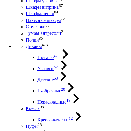
Шкафы угловые
67
Шкафы витрина
84
Шкафы-пенал
72
Навесные шкафы
87
Стеллажи
21
Тумбы-антресоли
85
Полки
473
Диваны
473
Прямые
94
Угловые
68
Детские
20
П-образные
18
Нераскладные
98
Кресла
12
Кресла-качалки
28
Пуфы