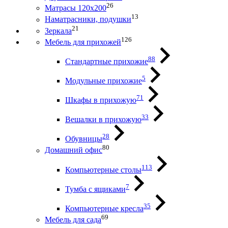
26
Матрасы 120х200
13
Наматрасники, подушки
21
Зеркала
126
Мебель для прихожей
88
Стандартные прихожие
5
Модульные прихожие
71
Шкафы в прихожую
33
Вешалки в прихожую
28
Обувницы
80
Домашний офис
113
Компьютерные столы
7
Тумба с ящиками
35
Компьютерные кресла
69
Мебель для сада