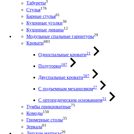
3
Табуреты
176
Стулья
61
Барные стулья
36
Кухонные уголки
12
Кухонные диваны
29
Модульные спальные гарнитуры
683
Кровати
21
Односпальные кровати
187
Полуторки
587
Двуспальные кровати
27
С подъемным механизмом
51
С ортопедическим основанием
75
Тумбы прикроватные
150
Комоды
35
Гримерные столы
61
Зеркала
26
Детские матрасы