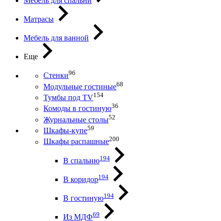
Мебель для спальни
Матрасы
Мебель для ванной
Еще
96
Стенки
68
Модульные гостиные
154
Тумбы под ТV
36
Комоды в гостиную
52
Журнальные столы
59
Шкафы-купе
200
Шкафы распашные
194
В спальню
194
В коридор
194
В гостиную
69
Из МДФ