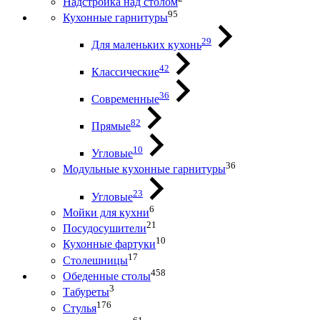
Надстройка над столом
95
Кухонные гарнитуры
29
Для маленьких кухонь
42
Классические
36
Современные
82
Прямые
10
Угловые
36
Модульные кухонные гарнитуры
23
Угловые
6
Мойки для кухни
21
Посудосушители
10
Кухонные фартуки
17
Столешницы
458
Обеденные столы
3
Табуреты
176
Стулья