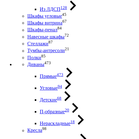
128
Из ЛДСП
45
Шкафы угловые
67
Шкафы витрина
84
Шкафы-пенал
72
Навесные шкафы
87
Стеллажи
21
Тумбы-антресоли
85
Полки
473
Диваны
473
Прямые
94
Угловые
68
Детские
20
П-образные
18
Нераскладные
98
Кресла