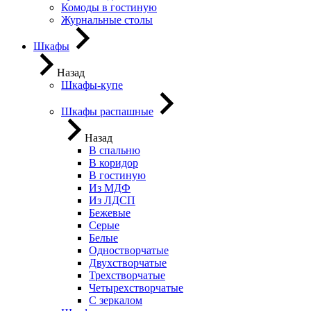
Комоды в гостиную
Журнальные столы
Шкафы
Назад
Шкафы-купе
Шкафы распашные
Назад
В спальню
В коридор
В гостиную
Из МДФ
Из ЛДСП
Бежевые
Серые
Белые
Одностворчатые
Двухстворчатые
Трехстворчатые
Четырехстворчатые
С зеркалом