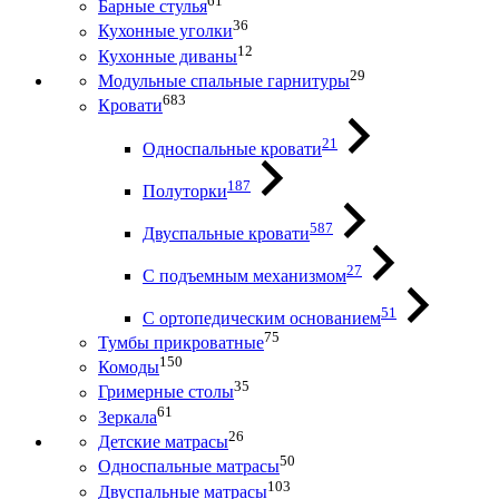
61
Барные стулья
36
Кухонные уголки
12
Кухонные диваны
29
Модульные спальные гарнитуры
683
Кровати
21
Односпальные кровати
187
Полуторки
587
Двуспальные кровати
27
С подъемным механизмом
51
С ортопедическим основанием
75
Тумбы прикроватные
150
Комоды
35
Гримерные столы
61
Зеркала
26
Детские матрасы
50
Односпальные матрасы
103
Двуспальные матрасы