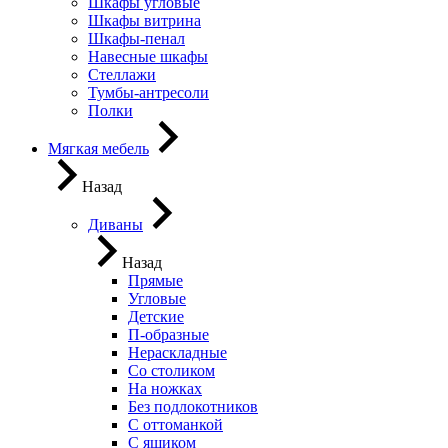
Шкафы угловые
Шкафы витрина
Шкафы-пенал
Навесные шкафы
Стеллажи
Тумбы-антресоли
Полки
Мягкая мебель
Назад
Диваны
Назад
Прямые
Угловые
Детские
П-образные
Нераскладные
Со столиком
На ножках
Без подлокотников
С оттоманкой
С ящиком