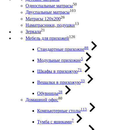
50
Односпальные матрасы
103
Двуспальные матрасы
26
Матрасы 120х200
13
Наматрасники, подушки
21
Зеркала
126
Мебель для прихожей
88
Стандартные прихожие
5
Модульные прихожие
71
Шкафы в прихожую
33
Вешалки в прихожую
28
Обувницы
80
Домашний офис
113
Компьютерные столы
7
Тумба с ящиками