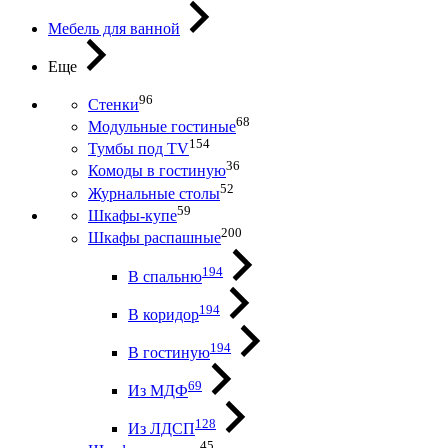
Мебель для ванной
Еще
96
Стенки
68
Модульные гостиные
154
Тумбы под ТV
36
Комоды в гостиную
52
Журнальные столы
59
Шкафы-купе
200
Шкафы распашные
194
В спальню
194
В коридор
194
В гостиную
69
Из МДФ
128
Из ЛДСП
45