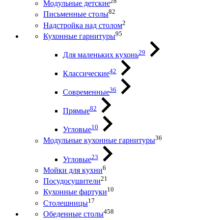
28
Модульные детские
82
Письменные столы
2
Надстройка над столом
95
Кухонные гарнитуры
29
Для маленьких кухонь
42
Классические
36
Современные
82
Прямые
10
Угловые
36
Модульные кухонные гарнитуры
23
Угловые
6
Мойки для кухни
21
Посудосушители
10
Кухонные фартуки
17
Столешницы
458
Обеденные столы