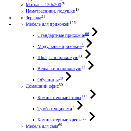
26
Матрасы 120х200
13
Наматрасники, подушки
21
Зеркала
126
Мебель для прихожей
88
Стандартные прихожие
5
Модульные прихожие
71
Шкафы в прихожую
33
Вешалки в прихожую
28
Обувницы
80
Домашний офис
113
Компьютерные столы
7
Тумба с ящиками
35
Компьютерные кресла
69
Мебель для сада