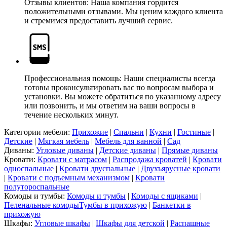
Отзывы клиентов: Наша компания гордится
положительными отзывами. Мы ценим каждого клиента
и стремимся предоставить лучший сервис.
Профессиональная помощь: Наши специалисты всегда
готовы проконсультировать вас по вопросам выбора и
установки. Вы можете обратиться по указанному адресу
или позвонить, и мы ответим на ваши вопросы в
течение нескольких минут.
Категории мебели:
Прихожие
|
Спальни
|
Кухни
|
Гостиные
|
Детские
|
Мягкая мебель
|
Мебель для ванной
|
Сад
Диваны:
Угловые диваны
|
Детские диваны
|
Прямые диваны
Кровати:
Кровати с матрасом
|
Распродажа кроватей
|
Кровати
односпальные
|
Кровати двуспальные
|
Двухъярусные кровати
|
Кровати с подъемным механизмом
|
Кровати
полутороспальные
Комоды и тумбы:
Комоды и тумбы
|
Комоды с ящиками
|
Пеленальные комоды
Тумбы в прихожую
|
Банкетки в
прихожую
Шкафы:
Угловые шкафы
|
Шкафы для детской
|
Распашные