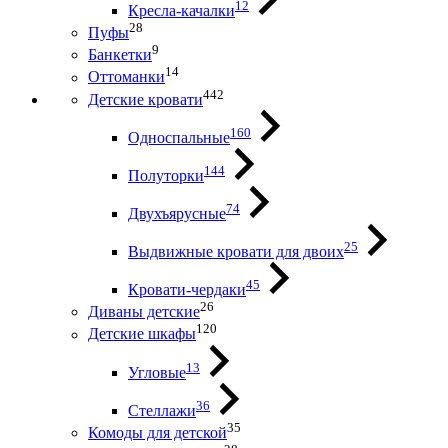
12
Кресла-качалки
28
Пуфы
9
Банкетки
14
Оттоманки
442
Детские кровати
160
Односпальные
144
Полуторки
74
Двухъярусные
25
Выдвижные кровати для двоих
45
Кровати-чердаки
26
Диваны детские
120
Детские шкафы
13
Угловые
36
Стеллажи
35
Комоды для детской