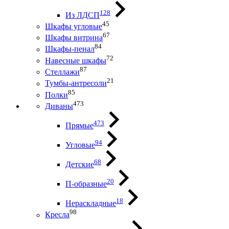
128
Из ЛДСП
45
Шкафы угловые
67
Шкафы витрина
84
Шкафы-пенал
72
Навесные шкафы
87
Стеллажи
21
Тумбы-антресоли
85
Полки
473
Диваны
473
Прямые
94
Угловые
68
Детские
20
П-образные
18
Нераскладные
98
Кресла