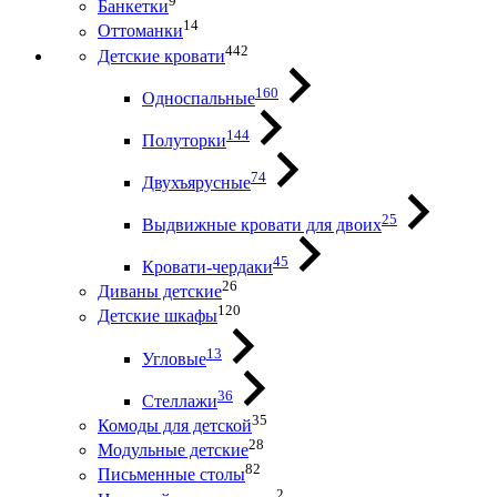
9
Банкетки
14
Оттоманки
442
Детские кровати
160
Односпальные
144
Полуторки
74
Двухъярусные
25
Выдвижные кровати для двоих
45
Кровати-чердаки
26
Диваны детские
120
Детские шкафы
13
Угловые
36
Стеллажи
35
Комоды для детской
28
Модульные детские
82
Письменные столы
2