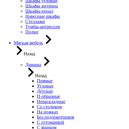
Шкафы угловые
Шкафы витрина
Шкафы-пенал
Навесные шкафы
Стеллажи
Тумбы-антресоли
Полки
Мягкая мебель
Назад
Диваны
Назад
Прямые
Угловые
Детские
П-образные
Нераскладные
Со столиком
На ножках
Без подлокотников
С оттоманкой
С ящиком