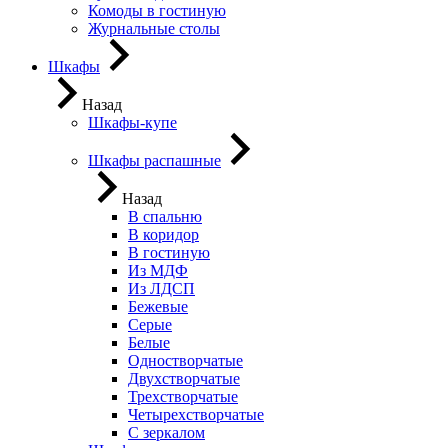
Комоды в гостиную
Журнальные столы
Шкафы
Назад
Шкафы-купе
Шкафы распашные
Назад
В спальню
В коридор
В гостиную
Из МДФ
Из ЛДСП
Бежевые
Серые
Белые
Одностворчатые
Двухстворчатые
Трехстворчатые
Четырехстворчатые
С зеркалом