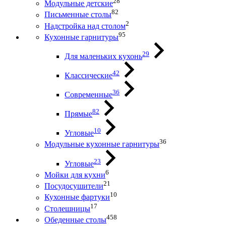
28
Модульные детские
82
Письменные столы
2
Надстройка над столом
95
Кухонные гарнитуры
29
Для маленьких кухонь
42
Классические
36
Современные
82
Прямые
10
Угловые
36
Модульные кухонные гарнитуры
23
Угловые
6
Мойки для кухни
21
Посудосушители
10
Кухонные фартуки
17
Столешницы
458
Обеденные столы