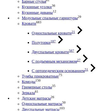
61
Барные стулья
36
Кухонные уголки
12
Кухонные диваны
29
Модульные спальные гарнитуры
683
Кровати
21
Односпальные кровати
187
Полуторки
587
Двуспальные кровати
27
С подъемным механизмом
51
С ортопедическим основанием
75
Тумбы прикроватные
150
Комоды
35
Гримерные столы
61
Зеркала
26
Детские матрасы
50
Односпальные матрасы
103
Двуспальные матрасы