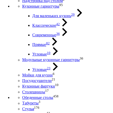
Надстройка над столом
95
Кухонные гарнитуры
29
Для маленьких кухонь
42
Классические
36
Современные
82
Прямые
10
Угловые
36
Модульные кухонные гарнитуры
23
Угловые
6
Мойки для кухни
21
Посудосушители
10
Кухонные фартуки
17
Столешницы
458
Обеденные столы
3
Табуреты
176
Стулья