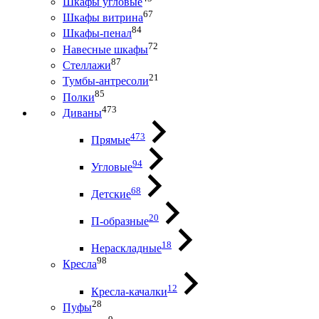
Шкафы угловые
67
Шкафы витрина
84
Шкафы-пенал
72
Навесные шкафы
87
Стеллажи
21
Тумбы-антресоли
85
Полки
473
Диваны
473
Прямые
94
Угловые
68
Детские
20
П-образные
18
Нераскладные
98
Кресла
12
Кресла-качалки
28
Пуфы