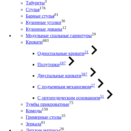
3
Табуреты
176
Стулья
61
Барные стулья
36
Кухонные уголки
12
Кухонные диваны
29
Модульные спальные гарнитуры
683
Кровати
21
Односпальные кровати
187
Полуторки
587
Двуспальные кровати
27
С подъемным механизмом
51
С ортопедическим основанием
75
Тумбы прикроватные
150
Комоды
35
Гримерные столы
61
Зеркала
26
Детские матрасы