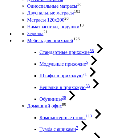
50
Односпальные матрасы
103
Двуспальные матрасы
26
Матрасы 120х200
13
Наматрасники, подушки
21
Зеркала
126
Мебель для прихожей
88
Стандартные прихожие
5
Модульные прихожие
71
Шкафы в прихожую
33
Вешалки в прихожую
28
Обувницы
80
Домашний офис
113
Компьютерные столы
7
Тумба с ящиками