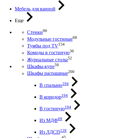
Мебель для ванной
Еще
96
Стенки
68
Модульные гостиные
154
Тумбы под ТV
36
Комоды в гостиную
52
Журнальные столы
59
Шкафы-купе
200
Шкафы распашные
194
В спальню
194
В коридор
194
В гостиную
69
Из МДФ
128
Из ЛДСП
45