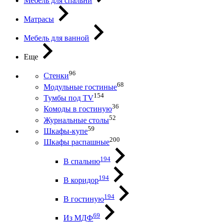
Мебель для спальни
Матрасы
Мебель для ванной
Еще
96
Стенки
68
Модульные гостиные
154
Тумбы под ТV
36
Комоды в гостиную
52
Журнальные столы
59
Шкафы-купе
200
Шкафы распашные
194
В спальню
194
В коридор
194
В гостиную
69
Из МДФ