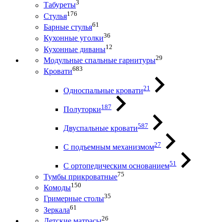
3
Табуреты
176
Стулья
61
Барные стулья
36
Кухонные уголки
12
Кухонные диваны
29
Модульные спальные гарнитуры
683
Кровати
21
Односпальные кровати
187
Полуторки
587
Двуспальные кровати
27
С подъемным механизмом
51
С ортопедическим основанием
75
Тумбы прикроватные
150
Комоды
35
Гримерные столы
61
Зеркала
26
Детские матрасы