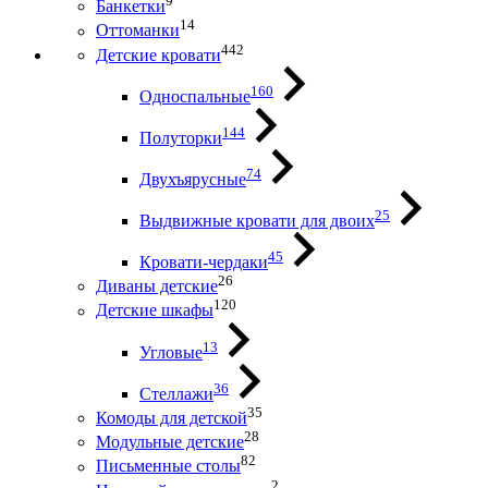
9
Банкетки
14
Оттоманки
442
Детские кровати
160
Односпальные
144
Полуторки
74
Двухъярусные
25
Выдвижные кровати для двоих
45
Кровати-чердаки
26
Диваны детские
120
Детские шкафы
13
Угловые
36
Стеллажи
35
Комоды для детской
28
Модульные детские
82
Письменные столы
2