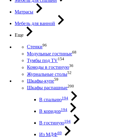
Мебель для спальни
Матрасы
Мебель для ванной
Еще
96
Стенки
68
Модульные гостиные
154
Тумбы под ТV
36
Комоды в гостиную
52
Журнальные столы
59
Шкафы-купе
200
Шкафы распашные
194
В спальню
194
В коридор
194
В гостиную
69
Из МДФ