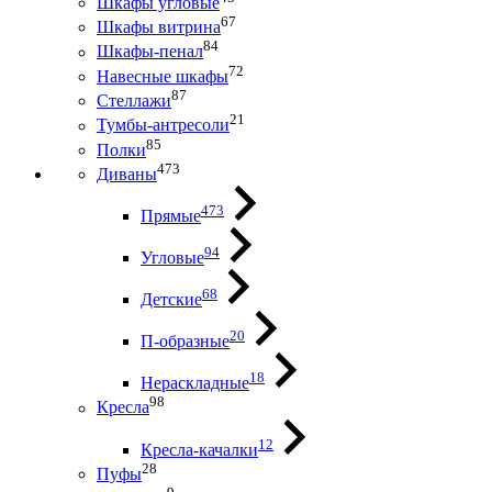
Шкафы угловые
67
Шкафы витрина
84
Шкафы-пенал
72
Навесные шкафы
87
Стеллажи
21
Тумбы-антресоли
85
Полки
473
Диваны
473
Прямые
94
Угловые
68
Детские
20
П-образные
18
Нераскладные
98
Кресла
12
Кресла-качалки
28
Пуфы