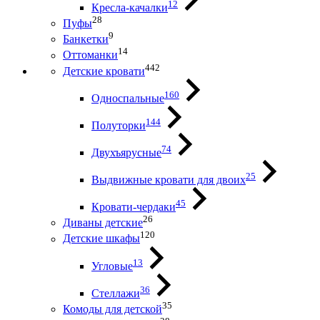
12
Кресла-качалки
28
Пуфы
9
Банкетки
14
Оттоманки
442
Детские кровати
160
Односпальные
144
Полуторки
74
Двухъярусные
25
Выдвижные кровати для двоих
45
Кровати-чердаки
26
Диваны детские
120
Детские шкафы
13
Угловые
36
Стеллажи
35
Комоды для детской