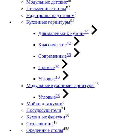
28
Модульные детские
82
Письменные столы
2
Надстройка над столом
95
Кухонные гарнитуры
29
Для маленьких кухонь
42
Классические
36
Современные
82
Прямые
10
Угловые
36
Модульные кухонные гарнитуры
23
Угловые
6
Мойки для кухни
21
Посудосушители
10
Кухонные фартуки
17
Столешницы
458
Обеденные столы