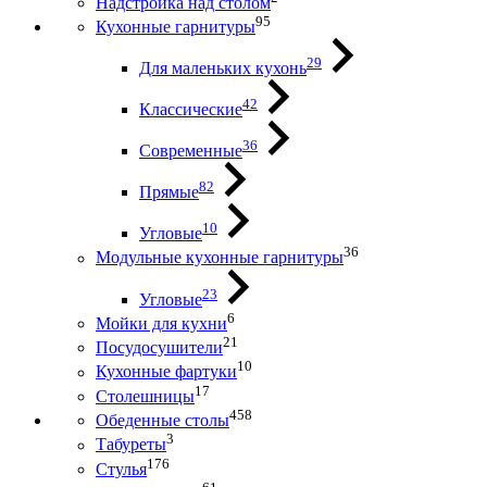
Надстройка над столом
95
Кухонные гарнитуры
29
Для маленьких кухонь
42
Классические
36
Современные
82
Прямые
10
Угловые
36
Модульные кухонные гарнитуры
23
Угловые
6
Мойки для кухни
21
Посудосушители
10
Кухонные фартуки
17
Столешницы
458
Обеденные столы
3
Табуреты
176
Стулья