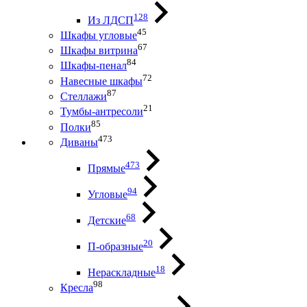
128
Из ЛДСП
45
Шкафы угловые
67
Шкафы витрина
84
Шкафы-пенал
72
Навесные шкафы
87
Стеллажи
21
Тумбы-антресоли
85
Полки
473
Диваны
473
Прямые
94
Угловые
68
Детские
20
П-образные
18
Нераскладные
98
Кресла