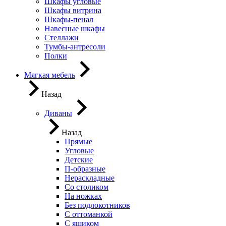
Шкафы угловые
Шкафы витрина
Шкафы-пенал
Навесные шкафы
Стеллажи
Тумбы-антресоли
Полки
Мягкая мебель
Назад
Диваны
Назад
Прямые
Угловые
Детские
П-образные
Нераскладные
Со столиком
На ножках
Без подлокотников
С оттоманкой
С ящиком