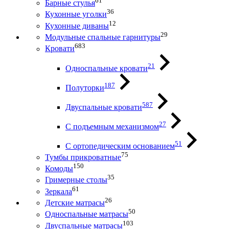
61
Барные стулья
36
Кухонные уголки
12
Кухонные диваны
29
Модульные спальные гарнитуры
683
Кровати
21
Односпальные кровати
187
Полуторки
587
Двуспальные кровати
27
С подъемным механизмом
51
С ортопедическим основанием
75
Тумбы прикроватные
150
Комоды
35
Гримерные столы
61
Зеркала
26
Детские матрасы
50
Односпальные матрасы
103
Двуспальные матрасы