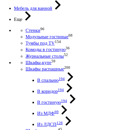
Мебель для ванной
Еще
96
Стенки
68
Модульные гостиные
154
Тумбы под ТV
36
Комоды в гостиную
52
Журнальные столы
59
Шкафы-купе
200
Шкафы распашные
194
В спальню
194
В коридор
194
В гостиную
69
Из МДФ
128
Из ЛДСП
45