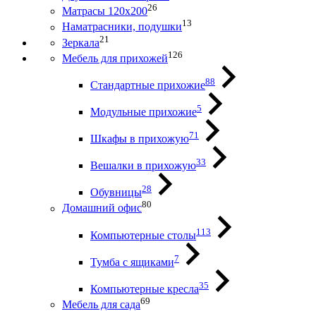
26
Матрасы 120х200
13
Наматрасники, подушки
21
Зеркала
126
Мебель для прихожей
88
Стандартные прихожие
5
Модульные прихожие
71
Шкафы в прихожую
33
Вешалки в прихожую
28
Обувницы
80
Домашний офис
113
Компьютерные столы
7
Тумба с ящиками
35
Компьютерные кресла
69
Мебель для сада