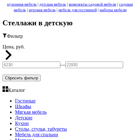
кухонная мебель
|
детская мебель
|
комплекты садовой мебели
|
садовая
мебель
|
игровая мебель
|
мебель для гостинной
|
наборы мебели
Стеллажи в детскую
Фильтр
Цена, руб.
—
Сбросить фильтр
Каталог
Гостиные
Шкафы
Мягкая мебель
Детские
Кухни
Столы, стулья, табуреты
Мебель для спальни