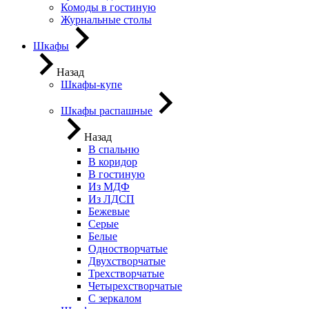
Комоды в гостиную
Журнальные столы
Шкафы
Назад
Шкафы-купе
Шкафы распашные
Назад
В спальню
В коридор
В гостиную
Из МДФ
Из ЛДСП
Бежевые
Серые
Белые
Одностворчатые
Двухстворчатые
Трехстворчатые
Четырехстворчатые
С зеркалом