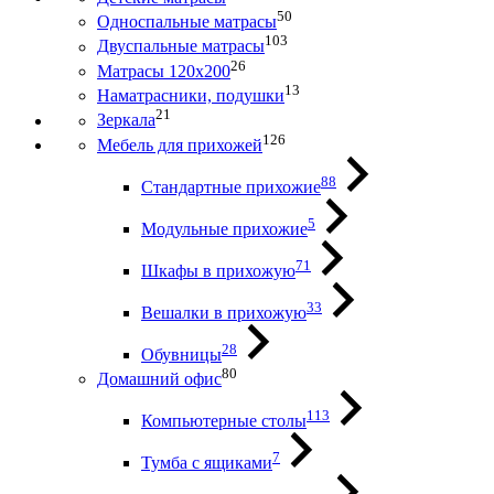
50
Односпальные матрасы
103
Двуспальные матрасы
26
Матрасы 120х200
13
Наматрасники, подушки
21
Зеркала
126
Мебель для прихожей
88
Стандартные прихожие
5
Модульные прихожие
71
Шкафы в прихожую
33
Вешалки в прихожую
28
Обувницы
80
Домашний офис
113
Компьютерные столы
7
Тумба с ящиками