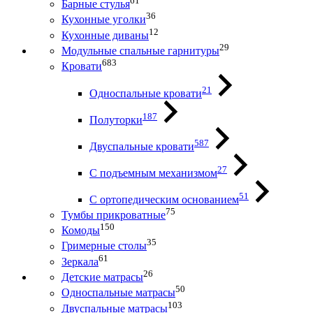
61
Барные стулья
36
Кухонные уголки
12
Кухонные диваны
29
Модульные спальные гарнитуры
683
Кровати
21
Односпальные кровати
187
Полуторки
587
Двуспальные кровати
27
С подъемным механизмом
51
С ортопедическим основанием
75
Тумбы прикроватные
150
Комоды
35
Гримерные столы
61
Зеркала
26
Детские матрасы
50
Односпальные матрасы
103
Двуспальные матрасы