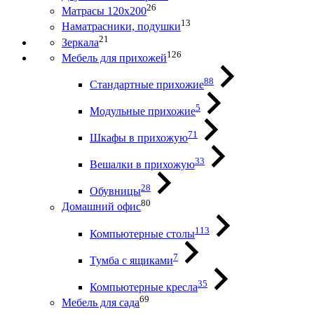
26
Матрасы 120х200
13
Наматрасники, подушки
21
Зеркала
126
Мебель для прихожей
88
Стандартные прихожие
5
Модульные прихожие
71
Шкафы в прихожую
33
Вешалки в прихожую
28
Обувницы
80
Домашний офис
113
Компьютерные столы
7
Тумба с ящиками
35
Компьютерные кресла
69
Мебель для сада