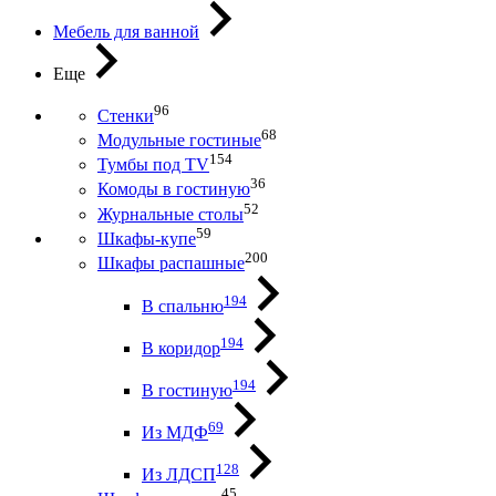
Мебель для ванной
Еще
96
Стенки
68
Модульные гостиные
154
Тумбы под ТV
36
Комоды в гостиную
52
Журнальные столы
59
Шкафы-купе
200
Шкафы распашные
194
В спальню
194
В коридор
194
В гостиную
69
Из МДФ
128
Из ЛДСП
45