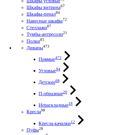
Шкафы угловые
67
Шкафы витрина
84
Шкафы-пенал
72
Навесные шкафы
87
Стеллажи
21
Тумбы-антресоли
85
Полки
473
Диваны
473
Прямые
94
Угловые
68
Детские
20
П-образные
18
Нераскладные
98
Кресла
12
Кресла-качалки
28
Пуфы