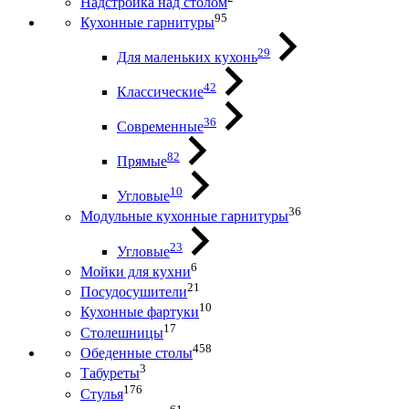
Надстройка над столом
95
Кухонные гарнитуры
29
Для маленьких кухонь
42
Классические
36
Современные
82
Прямые
10
Угловые
36
Модульные кухонные гарнитуры
23
Угловые
6
Мойки для кухни
21
Посудосушители
10
Кухонные фартуки
17
Столешницы
458
Обеденные столы
3
Табуреты
176
Стулья