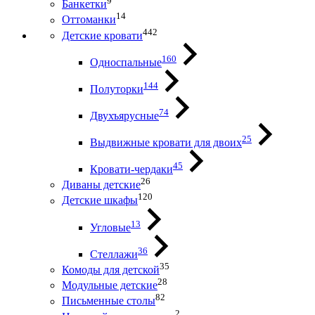
9
Банкетки
14
Оттоманки
442
Детские кровати
160
Односпальные
144
Полуторки
74
Двухъярусные
25
Выдвижные кровати для двоих
45
Кровати-чердаки
26
Диваны детские
120
Детские шкафы
13
Угловые
36
Стеллажи
35
Комоды для детской
28
Модульные детские
82
Письменные столы
2