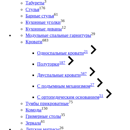
3
Табуреты
176
Стулья
61
Барные стулья
36
Кухонные уголки
12
Кухонные диваны
29
Модульные спальные гарнитуры
683
Кровати
21
Односпальные кровати
187
Полуторки
587
Двуспальные кровати
27
С подъемным механизмом
51
С ортопедическим основанием
75
Тумбы прикроватные
150
Комоды
35
Гримерные столы
61
Зеркала
26
Детские матрасы