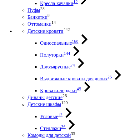
12
Кресла-качалки
28
Пуфы
9
Банкетки
14
Оттоманки
442
Детские кровати
160
Односпальные
144
Полуторки
74
Двухъярусные
25
Выдвижные кровати для двоих
45
Кровати-чердаки
26
Диваны детские
120
Детские шкафы
13
Угловые
36
Стеллажи
35
Комоды для детской