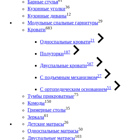
61
Барные стулья
36
Кухонные уголки
12
Кухонные диваны
29
Модульные спальные гарнитуры
683
Кровати
21
Односпальные кровати
187
Полуторки
587
Двуспальные кровати
27
С подъемным механизмом
51
С ортопедическим основанием
75
Тумбы прикроватные
150
Комоды
35
Гримерные столы
61
Зеркала
26
Детские матрасы
50
Односпальные матрасы
103
Двуспальные матрасы