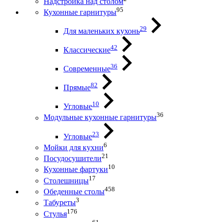
Надстройка над столом
95
Кухонные гарнитуры
29
Для маленьких кухонь
42
Классические
36
Современные
82
Прямые
10
Угловые
36
Модульные кухонные гарнитуры
23
Угловые
6
Мойки для кухни
21
Посудосушители
10
Кухонные фартуки
17
Столешницы
458
Обеденные столы
3
Табуреты
176
Стулья