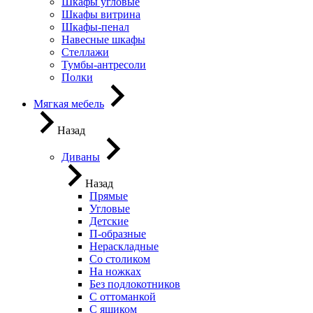
Шкафы угловые
Шкафы витрина
Шкафы-пенал
Навесные шкафы
Стеллажи
Тумбы-антресоли
Полки
Мягкая мебель
Назад
Диваны
Назад
Прямые
Угловые
Детские
П-образные
Нераскладные
Со столиком
На ножках
Без подлокотников
С оттоманкой
С ящиком