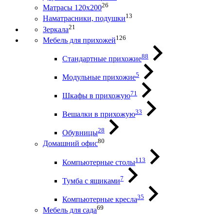
26
Матрасы 120х200
13
Наматрасники, подушки
21
Зеркала
126
Мебель для прихожей
88
Стандартные прихожие
5
Модульные прихожие
71
Шкафы в прихожую
33
Вешалки в прихожую
28
Обувницы
80
Домашний офис
113
Компьютерные столы
7
Тумба с ящиками
35
Компьютерные кресла
69
Мебель для сада