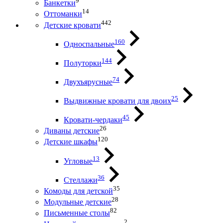
9
Банкетки
14
Оттоманки
442
Детские кровати
160
Односпальные
144
Полуторки
74
Двухъярусные
25
Выдвижные кровати для двоих
45
Кровати-чердаки
26
Диваны детские
120
Детские шкафы
13
Угловые
36
Стеллажи
35
Комоды для детской
28
Модульные детские
82
Письменные столы
2