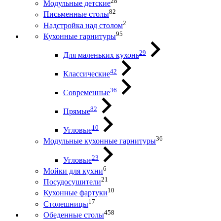
28
Модульные детские
82
Письменные столы
2
Надстройка над столом
95
Кухонные гарнитуры
29
Для маленьких кухонь
42
Классические
36
Современные
82
Прямые
10
Угловые
36
Модульные кухонные гарнитуры
23
Угловые
6
Мойки для кухни
21
Посудосушители
10
Кухонные фартуки
17
Столешницы
458
Обеденные столы