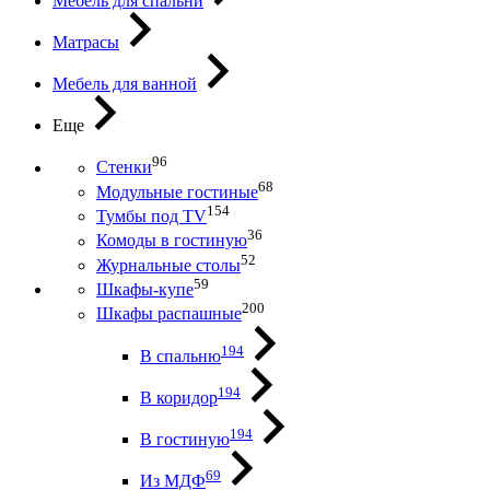
Мебель для спальни
Матрасы
Мебель для ванной
Еще
96
Стенки
68
Модульные гостиные
154
Тумбы под ТV
36
Комоды в гостиную
52
Журнальные столы
59
Шкафы-купе
200
Шкафы распашные
194
В спальню
194
В коридор
194
В гостиную
69
Из МДФ