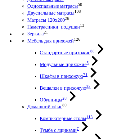
50
Односпальные матрасы
103
Двуспальные матрасы
26
Матрасы 120х200
13
Наматрасники, подушки
21
Зеркала
126
Мебель для прихожей
88
Стандартные прихожие
5
Модульные прихожие
71
Шкафы в прихожую
33
Вешалки в прихожую
28
Обувницы
80
Домашний офис
113
Компьютерные столы
7
Тумба с ящиками