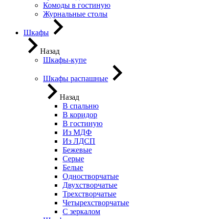
Комоды в гостиную
Журнальные столы
Шкафы
Назад
Шкафы-купе
Шкафы распашные
Назад
В спальню
В коридор
В гостиную
Из МДФ
Из ЛДСП
Бежевые
Серые
Белые
Одностворчатые
Двухстворчатые
Трехстворчатые
Четырехстворчатые
С зеркалом