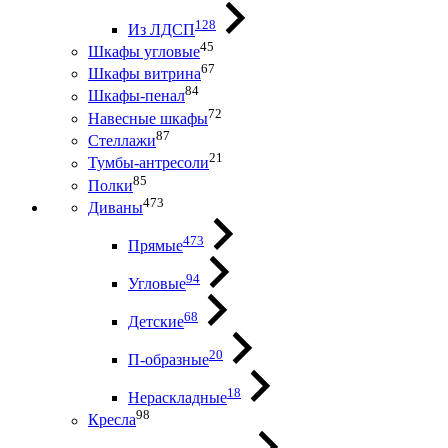
128
Из ЛДСП
45
Шкафы угловые
67
Шкафы витрина
84
Шкафы-пенал
72
Навесные шкафы
87
Стеллажи
21
Тумбы-антресоли
85
Полки
473
Диваны
473
Прямые
94
Угловые
68
Детские
20
П-образные
18
Нераскладные
98
Кресла