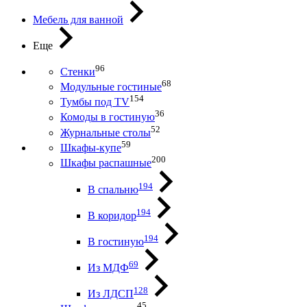
Мебель для ванной
Еще
96
Стенки
68
Модульные гостиные
154
Тумбы под ТV
36
Комоды в гостиную
52
Журнальные столы
59
Шкафы-купе
200
Шкафы распашные
194
В спальню
194
В коридор
194
В гостиную
69
Из МДФ
128
Из ЛДСП
45