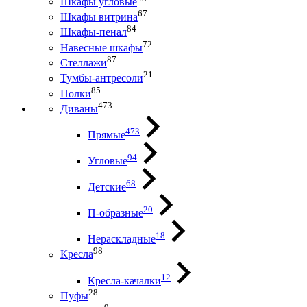
Шкафы угловые
67
Шкафы витрина
84
Шкафы-пенал
72
Навесные шкафы
87
Стеллажи
21
Тумбы-антресоли
85
Полки
473
Диваны
473
Прямые
94
Угловые
68
Детские
20
П-образные
18
Нераскладные
98
Кресла
12
Кресла-качалки
28
Пуфы