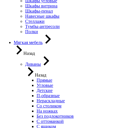
Шкафы угловые
Шкафы витрина
Шкафы-пенал
Навесные шкафы
Стеллажи
Тумбы-антресоли
Полки
Мягкая мебель
Назад
Диваны
Назад
Прямые
Угловые
Детские
П-образные
Нераскладные
Со столиком
На ножках
Без подлокотников
С оттоманкой
С ящиком