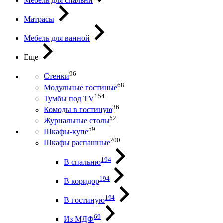
Мебель для спальни
Матрасы
Мебель для ванной
Еще
96
Стенки
68
Модульные гостиные
154
Тумбы под ТV
36
Комоды в гостиную
52
Журнальные столы
59
Шкафы-купе
200
Шкафы распашные
194
В спальню
194
В коридор
194
В гостиную
69
Из МДФ