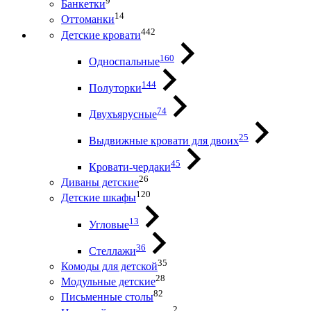
9
Банкетки
14
Оттоманки
442
Детские кровати
160
Односпальные
144
Полуторки
74
Двухъярусные
25
Выдвижные кровати для двоих
45
Кровати-чердаки
26
Диваны детские
120
Детские шкафы
13
Угловые
36
Стеллажи
35
Комоды для детской
28
Модульные детские
82
Письменные столы
2