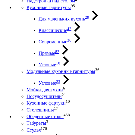
Надстройка над столом
95
Кухонные гарнитуры
29
Для маленьких кухонь
42
Классические
36
Современные
82
Прямые
10
Угловые
36
Модульные кухонные гарнитуры
23
Угловые
6
Мойки для кухни
21
Посудосушители
10
Кухонные фартуки
17
Столешницы
458
Обеденные столы
3
Табуреты
176
Стулья