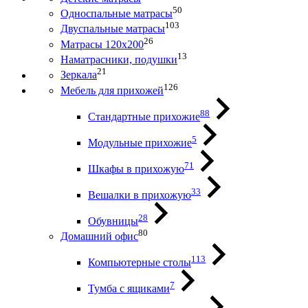
50
Односпальные матрасы
103
Двуспальные матрасы
26
Матрасы 120х200
13
Наматрасники, подушки
21
Зеркала
126
Мебель для прихожей
88
Стандартные прихожие
5
Модульные прихожие
71
Шкафы в прихожую
33
Вешалки в прихожую
28
Обувницы
80
Домашний офис
113
Компьютерные столы
7
Тумба с ящиками