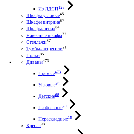
128
Из ЛДСП
45
Шкафы угловые
67
Шкафы витрина
84
Шкафы-пенал
72
Навесные шкафы
87
Стеллажи
21
Тумбы-антресоли
85
Полки
473
Диваны
473
Прямые
94
Угловые
68
Детские
20
П-образные
18
Нераскладные
98
Кресла