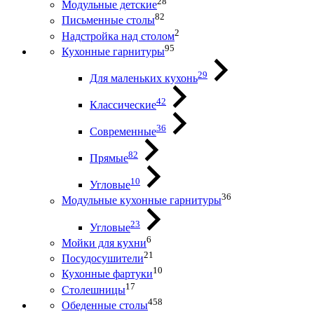
28
Модульные детские
82
Письменные столы
2
Надстройка над столом
95
Кухонные гарнитуры
29
Для маленьких кухонь
42
Классические
36
Современные
82
Прямые
10
Угловые
36
Модульные кухонные гарнитуры
23
Угловые
6
Мойки для кухни
21
Посудосушители
10
Кухонные фартуки
17
Столешницы
458
Обеденные столы