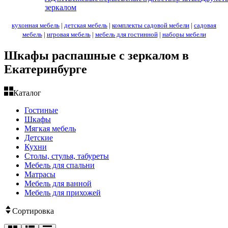
зеркалом
кухонная мебель
|
детская мебель
|
комплекты садовой мебели
|
садовая
мебель
|
игровая мебель
|
мебель для гостинной
|
наборы мебели
Шкафы распашные с зеркалом в
Екатеринбурге
Каталог
Гостиные
Шкафы
Мягкая мебель
Детские
Кухни
Столы, стулья, табуреты
Мебель для спальни
Матрасы
Мебель для ванной
Мебель для прихожей
Сортировка