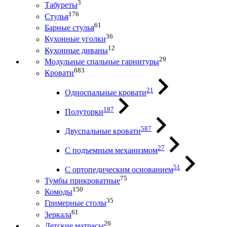
3
Табуреты
176
Стулья
61
Барные стулья
36
Кухонные уголки
12
Кухонные диваны
29
Модульные спальные гарнитуры
683
Кровати
21
Односпальные кровати
187
Полуторки
587
Двуспальные кровати
27
С подъемным механизмом
51
С ортопедическим основанием
75
Тумбы прикроватные
150
Комоды
35
Гримерные столы
61
Зеркала
26
Детские матрасы