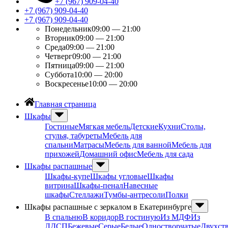
+7 (967) 909-04-40
+7 (967) 909-04-40
+7 (967) 909-04-40
Понедельник
09:00 — 21:00
Вторник
09:00 — 21:00
Среда
09:00 — 21:00
Четверг
09:00 — 21:00
Пятница
09:00 — 21:00
Суббота
10:00 — 20:00
Воскресенье
10:00 — 20:00
Главная страница
Шкафы
Гостиные
Мягкая мебель
Детские
Кухни
Столы,
стулья, табуреты
Мебель для
спальни
Матрасы
Мебель для ванной
Мебель для
прихожей
Домашний офис
Мебель для сада
Шкафы распашные
Шкафы-купе
Шкафы угловые
Шкафы
витрина
Шкафы-пенал
Навесные
шкафы
Стеллажи
Тумбы-антресоли
Полки
Шкафы распашные с зеркалом в Екатеринбурге
В спальню
В коридор
В гостиную
Из МДФ
Из
ЛДСП
Бежевые
Серые
Белые
Одностворчатые
Двухст