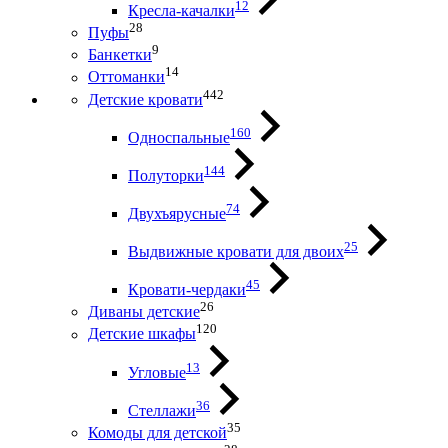
12
Кресла-качалки
28
Пуфы
9
Банкетки
14
Оттоманки
442
Детские кровати
160
Односпальные
144
Полуторки
74
Двухъярусные
25
Выдвижные кровати для двоих
45
Кровати-чердаки
26
Диваны детские
120
Детские шкафы
13
Угловые
36
Стеллажи
35
Комоды для детской