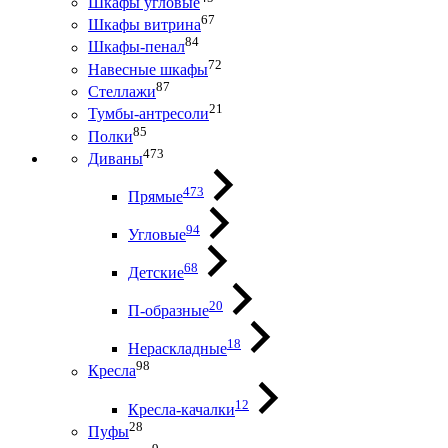
Шкафы угловые
67
Шкафы витрина
84
Шкафы-пенал
72
Навесные шкафы
87
Стеллажи
21
Тумбы-антресоли
85
Полки
473
Диваны
473
Прямые
94
Угловые
68
Детские
20
П-образные
18
Нераскладные
98
Кресла
12
Кресла-качалки
28
Пуфы