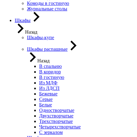
Комоды в гостиную
Журнальные столы
Шкафы
Назад
Шкафы-купе
Шкафы распашные
Назад
В спальню
В коридор
В гостиную
Из МДФ
Из ЛДСП
Бежевые
Серые
Белые
Одностворчатые
Двухстворчатые
Трехстворчатые
Четырехстворчатые
С зеркалом