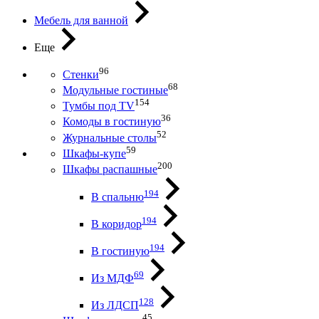
Мебель для ванной
Еще
96
Стенки
68
Модульные гостиные
154
Тумбы под ТV
36
Комоды в гостиную
52
Журнальные столы
59
Шкафы-купе
200
Шкафы распашные
194
В спальню
194
В коридор
194
В гостиную
69
Из МДФ
128
Из ЛДСП
45