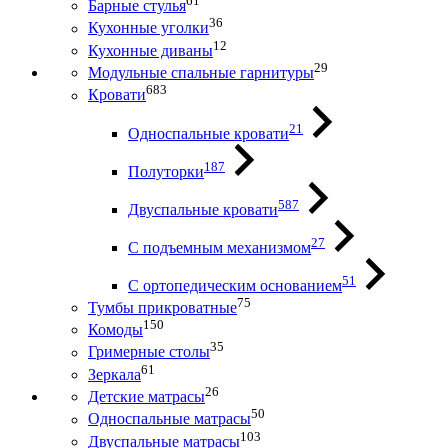
61
Барные стулья
36
Кухонные уголки
12
Кухонные диваны
29
Модульные спальные гарнитуры
683
Кровати
21
Односпальные кровати
187
Полуторки
587
Двуспальные кровати
27
С подъемным механизмом
51
С ортопедическим основанием
75
Тумбы прикроватные
150
Комоды
35
Гримерные столы
61
Зеркала
26
Детские матрасы
50
Односпальные матрасы
103
Двуспальные матрасы