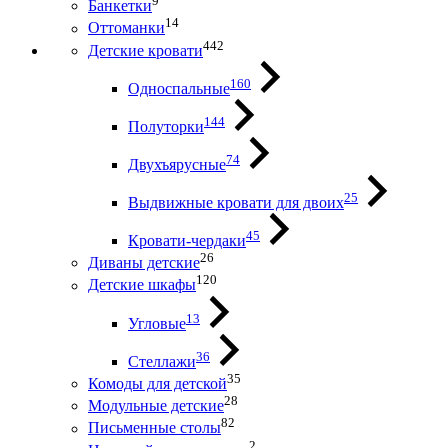
9
Банкетки
14
Оттоманки
442
Детские кровати
160
Односпальные
144
Полуторки
74
Двухъярусные
25
Выдвижные кровати для двоих
45
Кровати-чердаки
26
Диваны детские
120
Детские шкафы
13
Угловые
36
Стеллажи
35
Комоды для детской
28
Модульные детские
82
Письменные столы
2