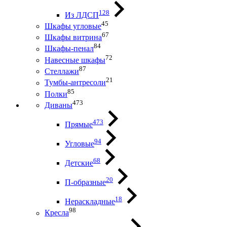
128
Из ЛДСП
45
Шкафы угловые
67
Шкафы витрина
84
Шкафы-пенал
72
Навесные шкафы
87
Стеллажи
21
Тумбы-антресоли
85
Полки
473
Диваны
473
Прямые
94
Угловые
68
Детские
20
П-образные
18
Нераскладные
98
Кресла