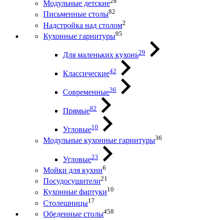
28
Модульные детские
82
Письменные столы
2
Надстройка над столом
95
Кухонные гарнитуры
29
Для маленьких кухонь
42
Классические
36
Современные
82
Прямые
10
Угловые
36
Модульные кухонные гарнитуры
23
Угловые
6
Мойки для кухни
21
Посудосушители
10
Кухонные фартуки
17
Столешницы
458
Обеденные столы