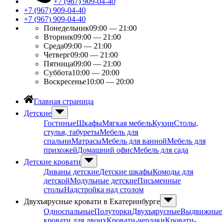
+7 (967) 909-04-40
+7 (967) 909-04-40
+7 (967) 909-04-40
Понедельник
09:00 — 21:00
Вторник
09:00 — 21:00
Среда
09:00 — 21:00
Четверг
09:00 — 21:00
Пятница
09:00 — 21:00
Суббота
10:00 — 20:00
Воскресенье
10:00 — 20:00
Главная страница
Детские
Гостиные
Шкафы
Мягкая мебель
Кухни
Столы,
стулья, табуреты
Мебель для
спальни
Матрасы
Мебель для ванной
Мебель для
прихожей
Домашний офис
Мебель для сада
Детские кровати
Диваны детские
Детские шкафы
Комоды для
детской
Модульные детские
Письменные
столы
Надстройка над столом
Двухъярусные кровати в Екатеринбурге
Односпальные
Полуторки
Двухъярусные
Выдвижны
кровати для двоих
Кровати-чердаки
Кровати-