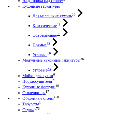
Надстройка над столом
95
Кухонные гарнитуры
29
Для маленьких кухонь
42
Классические
36
Современные
82
Прямые
10
Угловые
36
Модульные кухонные гарнитуры
23
Угловые
6
Мойки для кухни
21
Посудосушители
10
Кухонные фартуки
17
Столешницы
458
Обеденные столы
3
Табуреты
176
Стулья