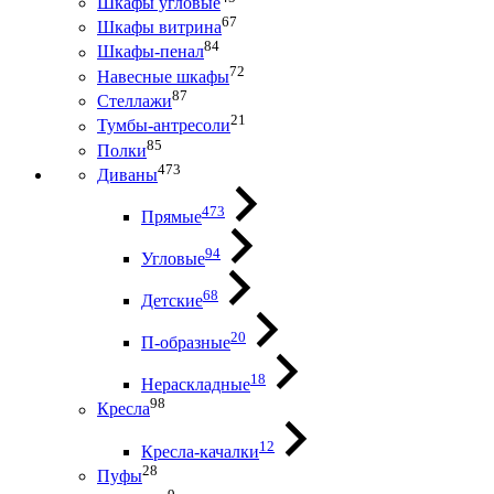
Шкафы угловые
67
Шкафы витрина
84
Шкафы-пенал
72
Навесные шкафы
87
Стеллажи
21
Тумбы-антресоли
85
Полки
473
Диваны
473
Прямые
94
Угловые
68
Детские
20
П-образные
18
Нераскладные
98
Кресла
12
Кресла-качалки
28
Пуфы