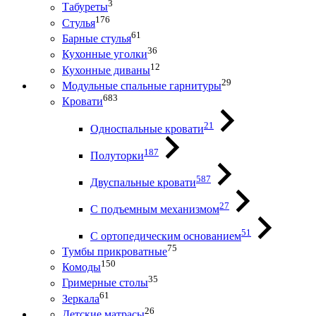
3
Табуреты
176
Стулья
61
Барные стулья
36
Кухонные уголки
12
Кухонные диваны
29
Модульные спальные гарнитуры
683
Кровати
21
Односпальные кровати
187
Полуторки
587
Двуспальные кровати
27
С подъемным механизмом
51
С ортопедическим основанием
75
Тумбы прикроватные
150
Комоды
35
Гримерные столы
61
Зеркала
26
Детские матрасы