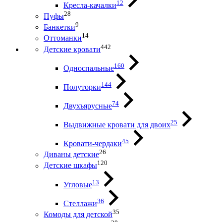
12
Кресла-качалки
28
Пуфы
9
Банкетки
14
Оттоманки
442
Детские кровати
160
Односпальные
144
Полуторки
74
Двухъярусные
25
Выдвижные кровати для двоих
45
Кровати-чердаки
26
Диваны детские
120
Детские шкафы
13
Угловые
36
Стеллажи
35
Комоды для детской