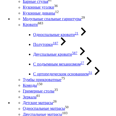
61
Барные стулья
36
Кухонные уголки
12
Кухонные диваны
29
Модульные спальные гарнитуры
683
Кровати
21
Односпальные кровати
187
Полуторки
587
Двуспальные кровати
27
С подъемным механизмом
51
С ортопедическим основанием
75
Тумбы прикроватные
150
Комоды
35
Гримерные столы
61
Зеркала
26
Детские матрасы
50
Односпальные матрасы
103
Двуспальные матрасы