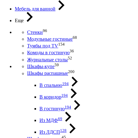
Мебель для ванной
Еще
96
Стенки
68
Модульные гостиные
154
Тумбы под ТV
36
Комоды в гостиную
52
Журнальные столы
59
Шкафы-купе
200
Шкафы распашные
194
В спальню
194
В коридор
194
В гостиную
69
Из МДФ
128
Из ЛДСП
45