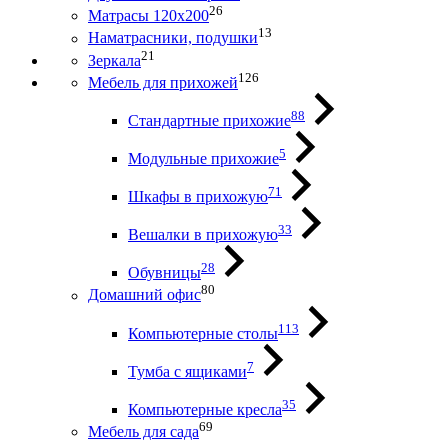
26
Матрасы 120х200
13
Наматрасники, подушки
21
Зеркала
126
Мебель для прихожей
88
Стандартные прихожие
5
Модульные прихожие
71
Шкафы в прихожую
33
Вешалки в прихожую
28
Обувницы
80
Домашний офис
113
Компьютерные столы
7
Тумба с ящиками
35
Компьютерные кресла
69
Мебель для сада