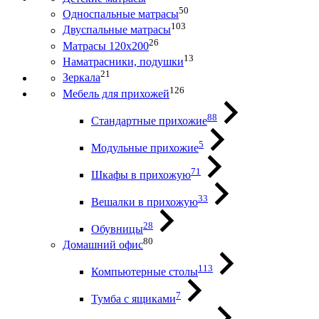
50
Односпальные матрасы
103
Двуспальные матрасы
26
Матрасы 120х200
13
Наматрасники, подушки
21
Зеркала
126
Мебель для прихожей
88
Стандартные прихожие
5
Модульные прихожие
71
Шкафы в прихожую
33
Вешалки в прихожую
28
Обувницы
80
Домашний офис
113
Компьютерные столы
7
Тумба с ящиками