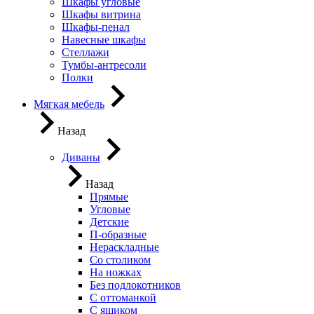
Шкафы угловые
Шкафы витрина
Шкафы-пенал
Навесные шкафы
Стеллажи
Тумбы-антресоли
Полки
Мягкая мебель
Назад
Диваны
Назад
Прямые
Угловые
Детские
П-образные
Нераскладные
Со столиком
На ножках
Без подлокотников
С оттоманкой
С ящиком