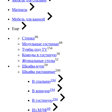
Мебель для спальни
Матрасы
Мебель для ванной
Еще
96
Стенки
68
Модульные гостиные
154
Тумбы под ТV
36
Комоды в гостиную
52
Журнальные столы
59
Шкафы-купе
200
Шкафы распашные
194
В спальню
194
В коридор
194
В гостиную
69
Из МДФ