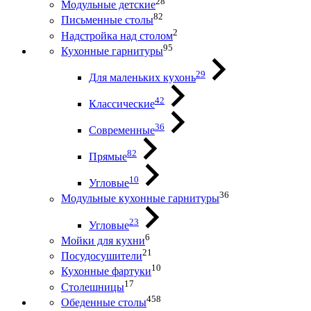
28
Модульные детские
82
Письменные столы
2
Надстройка над столом
95
Кухонные гарнитуры
29
Для маленьких кухонь
42
Классические
36
Современные
82
Прямые
10
Угловые
36
Модульные кухонные гарнитуры
23
Угловые
6
Мойки для кухни
21
Посудосушители
10
Кухонные фартуки
17
Столешницы
458
Обеденные столы