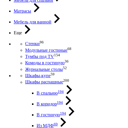
Мебель для спальни
Матрасы
Мебель для ванной
Еще
96
Стенки
68
Модульные гостиные
154
Тумбы под ТV
36
Комоды в гостиную
52
Журнальные столы
59
Шкафы-купе
200
Шкафы распашные
194
В спальню
194
В коридор
194
В гостиную
69
Из МДФ