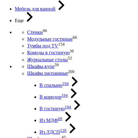
Мебель для ванной
Еще
96
Стенки
68
Модульные гостиные
154
Тумбы под ТV
36
Комоды в гостиную
52
Журнальные столы
59
Шкафы-купе
200
Шкафы распашные
194
В спальню
194
В коридор
194
В гостиную
69
Из МДФ
128
Из ЛДСП
45