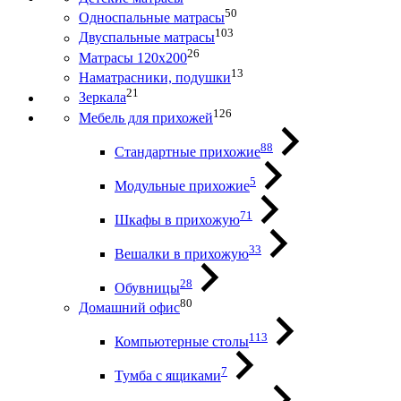
50
Односпальные матрасы
103
Двуспальные матрасы
26
Матрасы 120х200
13
Наматрасники, подушки
21
Зеркала
126
Мебель для прихожей
88
Стандартные прихожие
5
Модульные прихожие
71
Шкафы в прихожую
33
Вешалки в прихожую
28
Обувницы
80
Домашний офис
113
Компьютерные столы
7
Тумба с ящиками