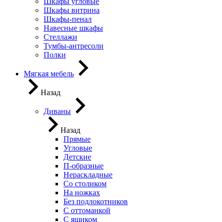
Шкафы угловые
Шкафы витрина
Шкафы-пенал
Навесные шкафы
Стеллажи
Тумбы-антресоли
Полки
Мягкая мебель
Назад
Диваны
Назад
Прямые
Угловые
Детские
П-образные
Нераскладные
Со столиком
На ножках
Без подлокотников
С оттоманкой
С ящиком