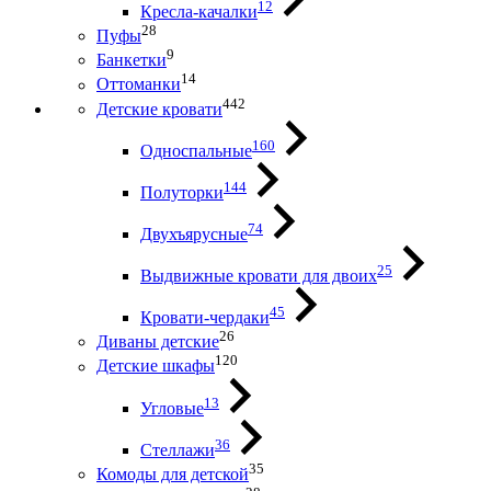
12
Кресла-качалки
28
Пуфы
9
Банкетки
14
Оттоманки
442
Детские кровати
160
Односпальные
144
Полуторки
74
Двухъярусные
25
Выдвижные кровати для двоих
45
Кровати-чердаки
26
Диваны детские
120
Детские шкафы
13
Угловые
36
Стеллажи
35
Комоды для детской