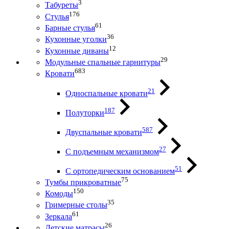
3
Табуреты
176
Стулья
61
Барные стулья
36
Кухонные уголки
12
Кухонные диваны
29
Модульные спальные гарнитуры
683
Кровати
21
Односпальные кровати
187
Полуторки
587
Двуспальные кровати
27
С подъемным механизмом
51
С ортопедическим основанием
75
Тумбы прикроватные
150
Комоды
35
Гримерные столы
61
Зеркала
26
Детские матрасы