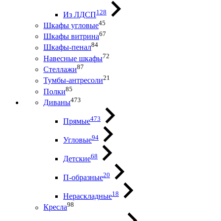
128
Из ЛДСП
45
Шкафы угловые
67
Шкафы витрина
84
Шкафы-пенал
72
Навесные шкафы
87
Стеллажи
21
Тумбы-антресоли
85
Полки
473
Диваны
473
Прямые
94
Угловые
68
Детские
20
П-образные
18
Нераскладные
98
Кресла