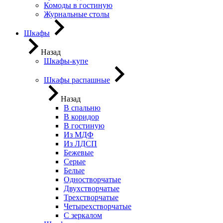
Комоды в гостиную
Журнальные столы
Шкафы
Назад
Шкафы-купе
Шкафы распашные
Назад
В спальню
В коридор
В гостиную
Из МДФ
Из ЛДСП
Бежевые
Серые
Белые
Одностворчатые
Двухстворчатые
Трехстворчатые
Четырехстворчатые
С зеркалом