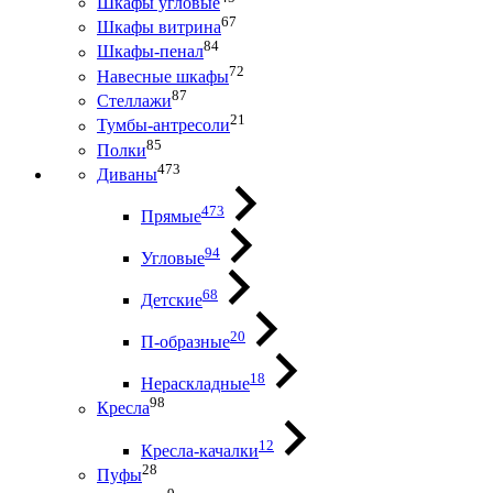
Шкафы угловые
67
Шкафы витрина
84
Шкафы-пенал
72
Навесные шкафы
87
Стеллажи
21
Тумбы-антресоли
85
Полки
473
Диваны
473
Прямые
94
Угловые
68
Детские
20
П-образные
18
Нераскладные
98
Кресла
12
Кресла-качалки
28
Пуфы