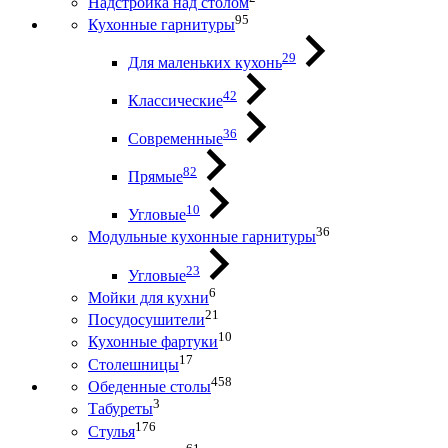
Надстройка над столом
95
Кухонные гарнитуры
29
Для маленьких кухонь
42
Классические
36
Современные
82
Прямые
10
Угловые
36
Модульные кухонные гарнитуры
23
Угловые
6
Мойки для кухни
21
Посудосушители
10
Кухонные фартуки
17
Столешницы
458
Обеденные столы
3
Табуреты
176
Стулья