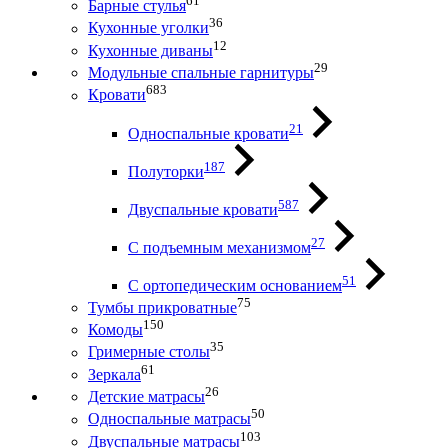
61
Барные стулья
36
Кухонные уголки
12
Кухонные диваны
29
Модульные спальные гарнитуры
683
Кровати
21
Односпальные кровати
187
Полуторки
587
Двуспальные кровати
27
С подъемным механизмом
51
С ортопедическим основанием
75
Тумбы прикроватные
150
Комоды
35
Гримерные столы
61
Зеркала
26
Детские матрасы
50
Односпальные матрасы
103
Двуспальные матрасы