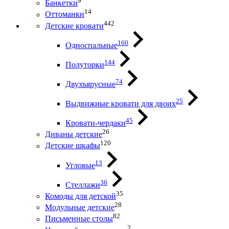
9
Банкетки
14
Оттоманки
442
Детские кровати
160
Односпальные
144
Полуторки
74
Двухъярусные
25
Выдвижные кровати для двоих
45
Кровати-чердаки
26
Диваны детские
120
Детские шкафы
13
Угловые
36
Стеллажи
35
Комоды для детской
28
Модульные детские
82
Письменные столы
2