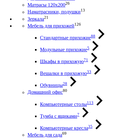
26
Матрасы 120х200
13
Наматрасники, подушки
21
Зеркала
126
Мебель для прихожей
88
Стандартные прихожие
5
Модульные прихожие
71
Шкафы в прихожую
33
Вешалки в прихожую
28
Обувницы
80
Домашний офис
113
Компьютерные столы
7
Тумба с ящиками
35
Компьютерные кресла
69
Мебель для сада