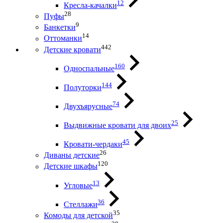
12
Кресла-качалки
28
Пуфы
9
Банкетки
14
Оттоманки
442
Детские кровати
160
Односпальные
144
Полуторки
74
Двухъярусные
25
Выдвижные кровати для двоих
45
Кровати-чердаки
26
Диваны детские
120
Детские шкафы
13
Угловые
36
Стеллажи
35
Комоды для детской