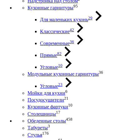
Надстройка над столом
95
Кухонные гарнитуры
29
Для маленьких кухонь
42
Классические
36
Современные
82
Прямые
10
Угловые
36
Модульные кухонные гарнитуры
23
Угловые
6
Мойки для кухни
21
Посудосушители
10
Кухонные фартуки
17
Столешницы
458
Обеденные столы
3
Табуреты
176
Стулья