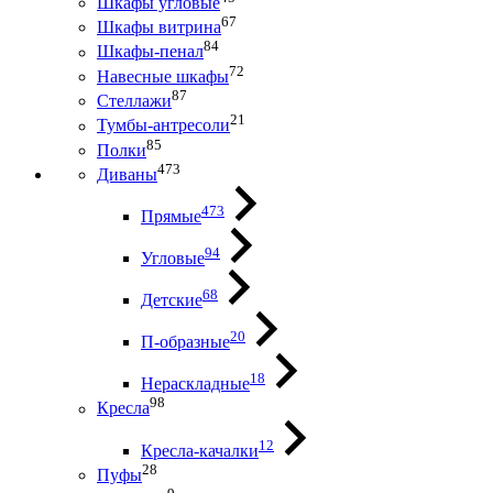
Шкафы угловые
67
Шкафы витрина
84
Шкафы-пенал
72
Навесные шкафы
87
Стеллажи
21
Тумбы-антресоли
85
Полки
473
Диваны
473
Прямые
94
Угловые
68
Детские
20
П-образные
18
Нераскладные
98
Кресла
12
Кресла-качалки
28
Пуфы