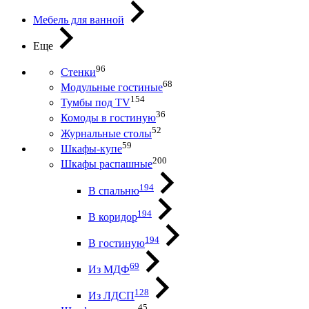
Мебель для ванной
Еще
96
Стенки
68
Модульные гостиные
154
Тумбы под ТV
36
Комоды в гостиную
52
Журнальные столы
59
Шкафы-купе
200
Шкафы распашные
194
В спальню
194
В коридор
194
В гостиную
69
Из МДФ
128
Из ЛДСП
45