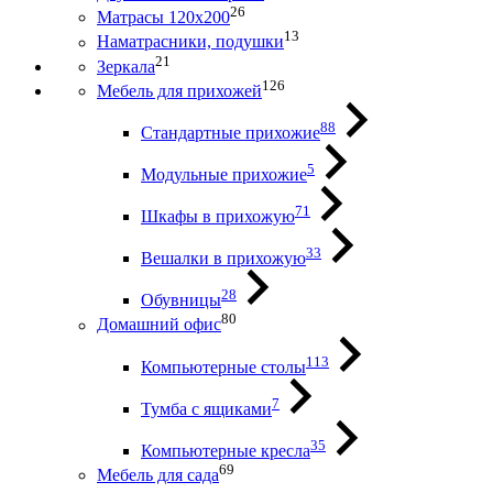
26
Матрасы 120х200
13
Наматрасники, подушки
21
Зеркала
126
Мебель для прихожей
88
Стандартные прихожие
5
Модульные прихожие
71
Шкафы в прихожую
33
Вешалки в прихожую
28
Обувницы
80
Домашний офис
113
Компьютерные столы
7
Тумба с ящиками
35
Компьютерные кресла
69
Мебель для сада