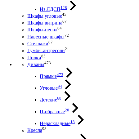
128
Из ЛДСП
45
Шкафы угловые
67
Шкафы витрина
84
Шкафы-пенал
72
Навесные шкафы
87
Стеллажи
21
Тумбы-антресоли
85
Полки
473
Диваны
473
Прямые
94
Угловые
68
Детские
20
П-образные
18
Нераскладные
98
Кресла