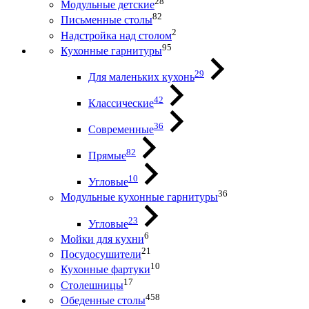
28
Модульные детские
82
Письменные столы
2
Надстройка над столом
95
Кухонные гарнитуры
29
Для маленьких кухонь
42
Классические
36
Современные
82
Прямые
10
Угловые
36
Модульные кухонные гарнитуры
23
Угловые
6
Мойки для кухни
21
Посудосушители
10
Кухонные фартуки
17
Столешницы
458
Обеденные столы