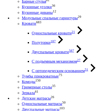
61
Барные стулья
36
Кухонные уголки
12
Кухонные диваны
29
Модульные спальные гарнитуры
683
Кровати
21
Односпальные кровати
187
Полуторки
587
Двуспальные кровати
27
С подъемным механизмом
51
С ортопедическим основанием
75
Тумбы прикроватные
150
Комоды
35
Гримерные столы
61
Зеркала
26
Детские матрасы
50
Односпальные матрасы
103
Двуспальные матрасы