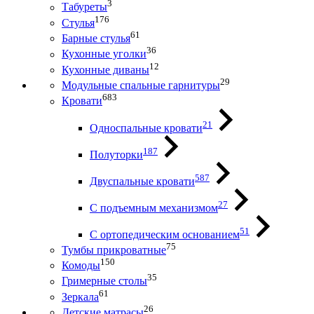
3
Табуреты
176
Стулья
61
Барные стулья
36
Кухонные уголки
12
Кухонные диваны
29
Модульные спальные гарнитуры
683
Кровати
21
Односпальные кровати
187
Полуторки
587
Двуспальные кровати
27
С подъемным механизмом
51
С ортопедическим основанием
75
Тумбы прикроватные
150
Комоды
35
Гримерные столы
61
Зеркала
26
Детские матрасы