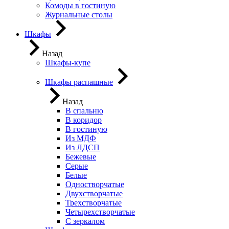
Комоды в гостиную
Журнальные столы
Шкафы
Назад
Шкафы-купе
Шкафы распашные
Назад
В спальню
В коридор
В гостиную
Из МДФ
Из ЛДСП
Бежевые
Серые
Белые
Одностворчатые
Двухстворчатые
Трехстворчатые
Четырехстворчатые
С зеркалом