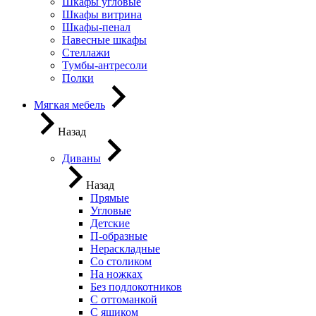
Шкафы угловые
Шкафы витрина
Шкафы-пенал
Навесные шкафы
Стеллажи
Тумбы-антресоли
Полки
Мягкая мебель
Назад
Диваны
Назад
Прямые
Угловые
Детские
П-образные
Нераскладные
Со столиком
На ножках
Без подлокотников
С оттоманкой
С ящиком