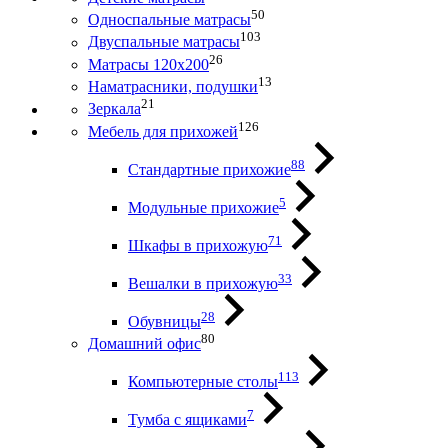
50
Односпальные матрасы
103
Двуспальные матрасы
26
Матрасы 120х200
13
Наматрасники, подушки
21
Зеркала
126
Мебель для прихожей
88
Стандартные прихожие
5
Модульные прихожие
71
Шкафы в прихожую
33
Вешалки в прихожую
28
Обувницы
80
Домашний офис
113
Компьютерные столы
7
Тумба с ящиками