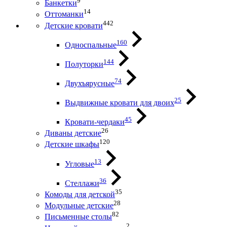
9
Банкетки
14
Оттоманки
442
Детские кровати
160
Односпальные
144
Полуторки
74
Двухъярусные
25
Выдвижные кровати для двоих
45
Кровати-чердаки
26
Диваны детские
120
Детские шкафы
13
Угловые
36
Стеллажи
35
Комоды для детской
28
Модульные детские
82
Письменные столы
2