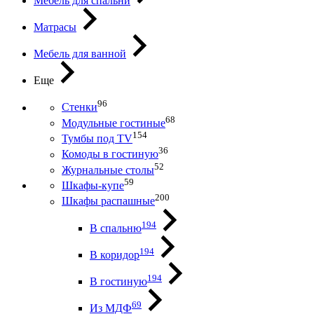
Мебель для спальни
Матрасы
Мебель для ванной
Еще
96
Стенки
68
Модульные гостиные
154
Тумбы под ТV
36
Комоды в гостиную
52
Журнальные столы
59
Шкафы-купе
200
Шкафы распашные
194
В спальню
194
В коридор
194
В гостиную
69
Из МДФ