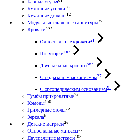
61
Барные стулья
36
Кухонные уголки
12
Кухонные диваны
29
Модульные спальные гарнитуры
683
Кровати
21
Односпальные кровати
187
Полуторки
587
Двуспальные кровати
27
С подъемным механизмом
51
С ортопедическим основанием
75
Тумбы прикроватные
150
Комоды
35
Гримерные столы
61
Зеркала
26
Детские матрасы
50
Односпальные матрасы
103
Двуспальные матрасы