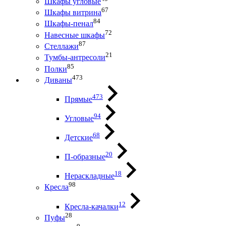
Шкафы угловые
67
Шкафы витрина
84
Шкафы-пенал
72
Навесные шкафы
87
Стеллажи
21
Тумбы-антресоли
85
Полки
473
Диваны
473
Прямые
94
Угловые
68
Детские
20
П-образные
18
Нераскладные
98
Кресла
12
Кресла-качалки
28
Пуфы