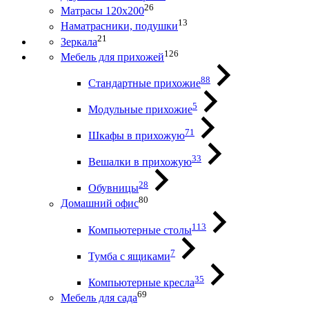
26
Матрасы 120х200
13
Наматрасники, подушки
21
Зеркала
126
Мебель для прихожей
88
Стандартные прихожие
5
Модульные прихожие
71
Шкафы в прихожую
33
Вешалки в прихожую
28
Обувницы
80
Домашний офис
113
Компьютерные столы
7
Тумба с ящиками
35
Компьютерные кресла
69
Мебель для сада