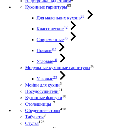
Надстройка над столом
95
Кухонные гарнитуры
29
Для маленьких кухонь
42
Классические
36
Современные
82
Прямые
10
Угловые
36
Модульные кухонные гарнитуры
23
Угловые
6
Мойки для кухни
21
Посудосушители
10
Кухонные фартуки
17
Столешницы
458
Обеденные столы
3
Табуреты
176
Стулья