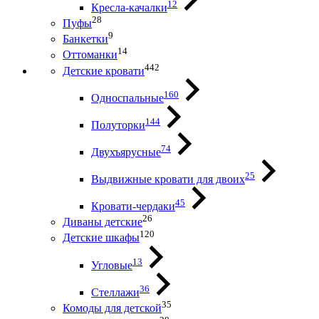
12
Кресла-качалки
28
Пуфы
9
Банкетки
14
Оттоманки
442
Детские кровати
160
Односпальные
144
Полуторки
74
Двухъярусные
25
Выдвижные кровати для двоих
45
Кровати-чердаки
26
Диваны детские
120
Детские шкафы
13
Угловые
36
Стеллажи
35
Комоды для детской