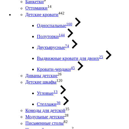
9
Банкетки
14
Оттоманки
442
Детские кровати
160
Односпальные
144
Полуторки
74
Двухъярусные
25
Выдвижные кровати для двоих
45
Кровати-чердаки
26
Диваны детские
120
Детские шкафы
13
Угловые
36
Стеллажи
35
Комоды для детской
28
Модульные детские
82
Письменные столы
2