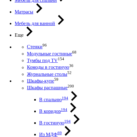
Мебель для спальни
Матрасы
Мебель для ванной
Еще
96
Стенки
68
Модульные гостиные
154
Тумбы под ТV
36
Комоды в гостиную
52
Журнальные столы
59
Шкафы-купе
200
Шкафы распашные
194
В спальню
194
В коридор
194
В гостиную
69
Из МДФ