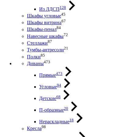
128
Из ЛДСП
45
Шкафы угловые
67
Шкафы витрина
84
Шкафы-пенал
72
Навесные шкафы
87
Стеллажи
21
Тумбы-антресоли
85
Полки
473
Диваны
473
Прямые
94
Угловые
68
Детские
20
П-образные
18
Нераскладные
98
Кресла