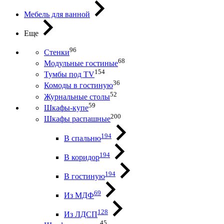
Мебель для ванной
Еще
96
Стенки
68
Модульные гостиные
154
Тумбы под ТV
36
Комоды в гостиную
52
Журнальные столы
59
Шкафы-купе
200
Шкафы распашные
194
В спальню
194
В коридор
194
В гостиную
69
Из МДФ
128
Из ЛДСП
45