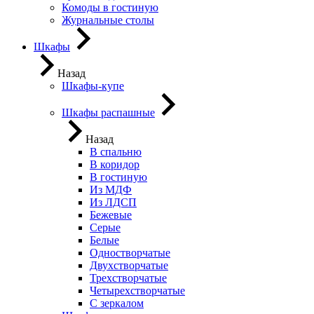
Комоды в гостиную
Журнальные столы
Шкафы
Назад
Шкафы-купе
Шкафы распашные
Назад
В спальню
В коридор
В гостиную
Из МДФ
Из ЛДСП
Бежевые
Серые
Белые
Одностворчатые
Двухстворчатые
Трехстворчатые
Четырехстворчатые
С зеркалом