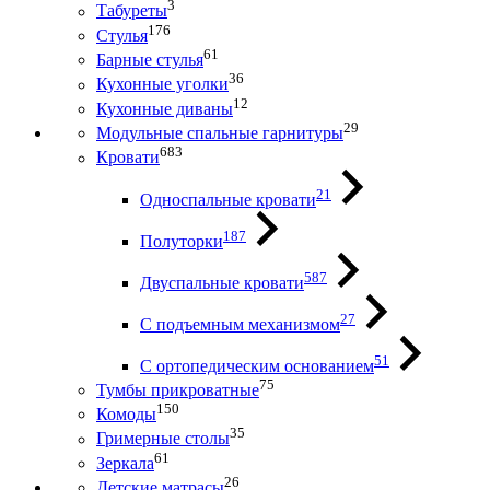
3
Табуреты
176
Стулья
61
Барные стулья
36
Кухонные уголки
12
Кухонные диваны
29
Модульные спальные гарнитуры
683
Кровати
21
Односпальные кровати
187
Полуторки
587
Двуспальные кровати
27
С подъемным механизмом
51
С ортопедическим основанием
75
Тумбы прикроватные
150
Комоды
35
Гримерные столы
61
Зеркала
26
Детские матрасы