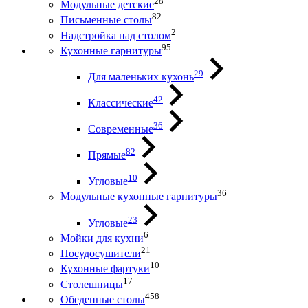
28
Модульные детские
82
Письменные столы
2
Надстройка над столом
95
Кухонные гарнитуры
29
Для маленьких кухонь
42
Классические
36
Современные
82
Прямые
10
Угловые
36
Модульные кухонные гарнитуры
23
Угловые
6
Мойки для кухни
21
Посудосушители
10
Кухонные фартуки
17
Столешницы
458
Обеденные столы