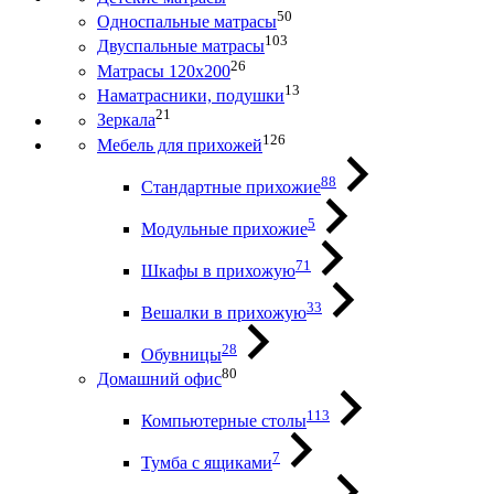
50
Односпальные матрасы
103
Двуспальные матрасы
26
Матрасы 120х200
13
Наматрасники, подушки
21
Зеркала
126
Мебель для прихожей
88
Стандартные прихожие
5
Модульные прихожие
71
Шкафы в прихожую
33
Вешалки в прихожую
28
Обувницы
80
Домашний офис
113
Компьютерные столы
7
Тумба с ящиками