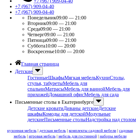
+7 (967) 909-04-40
+7 (967) 909-04-40
+7 (967) 909-04-40
Понедельник
09:00 — 21:00
Вторник
09:00 — 21:00
Среда
09:00 — 21:00
Четверг
09:00 — 21:00
Пятница
09:00 — 21:00
Суббота
10:00 — 20:00
Воскресенье
10:00 — 20:00
Главная страница
Детские
Гостиные
Шкафы
Мягкая мебель
Кухни
Столы,
стулья, табуреты
Мебель для
спальни
Матрасы
Мебель для ванной
Мебель для
прихожей
Домашний офис
Мебель для сада
Письменные столы в Екатеринбурге
Детские кровати
Диваны детские
Детские
шкафы
Комоды для детской
Модульные
детские
Письменные столы
Надстройка над столом
кухонная мебель
|
детская мебель
|
комплекты садовой мебели
|
садовая
мебель
|
игровая мебель
|
мебель для гостинной
|
наборы мебели