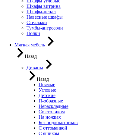
Шкафы угловые
Шкафы витрина
Шкафы-пенал
Навесные шкафы
Стеллажи
Тумбы-антресоли
Полки
Мягкая мебель
Назад
Диваны
Назад
Прямые
Угловые
Детские
П-образные
Нераскладные
Со столиком
На ножках
Без подлокотников
С оттоманкой
С ящиком