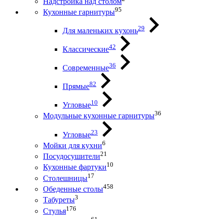
Надстройка над столом
95
Кухонные гарнитуры
29
Для маленьких кухонь
42
Классические
36
Современные
82
Прямые
10
Угловые
36
Модульные кухонные гарнитуры
23
Угловые
6
Мойки для кухни
21
Посудосушители
10
Кухонные фартуки
17
Столешницы
458
Обеденные столы
3
Табуреты
176
Стулья