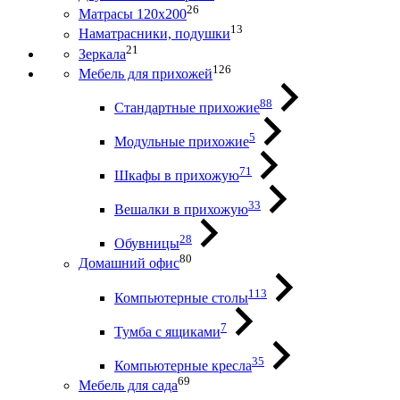
26
Матрасы 120х200
13
Наматрасники, подушки
21
Зеркала
126
Мебель для прихожей
88
Стандартные прихожие
5
Модульные прихожие
71
Шкафы в прихожую
33
Вешалки в прихожую
28
Обувницы
80
Домашний офис
113
Компьютерные столы
7
Тумба с ящиками
35
Компьютерные кресла
69
Мебель для сада