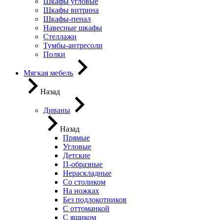
Шкафы угловые
Шкафы витрина
Шкафы-пенал
Навесные шкафы
Стеллажи
Тумбы-антресоли
Полки
Мягкая мебель
Назад
Диваны
Назад
Прямые
Угловые
Детские
П-образные
Нераскладные
Со столиком
На ножках
Без подлокотников
С оттоманкой
С ящиком