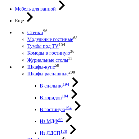
Мебель для ванной
Еще
96
Стенки
68
Модульные гостиные
154
Тумбы под ТV
36
Комоды в гостиную
52
Журнальные столы
59
Шкафы-купе
200
Шкафы распашные
194
В спальню
194
В коридор
194
В гостиную
69
Из МДФ
128
Из ЛДСП
45