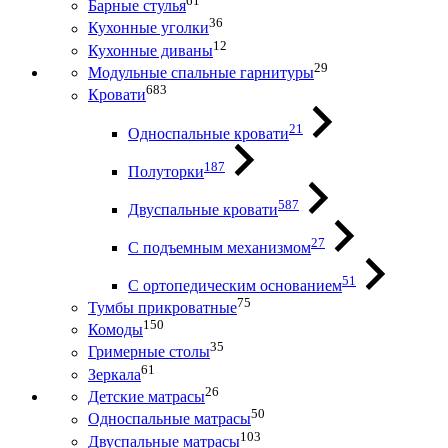
61
Барные стулья
36
Кухонные уголки
12
Кухонные диваны
29
Модульные спальные гарнитуры
683
Кровати
21
Односпальные кровати
187
Полуторки
587
Двуспальные кровати
27
С подъемным механизмом
51
С ортопедическим основанием
75
Тумбы прикроватные
150
Комоды
35
Гримерные столы
61
Зеркала
26
Детские матрасы
50
Односпальные матрасы
103
Двуспальные матрасы