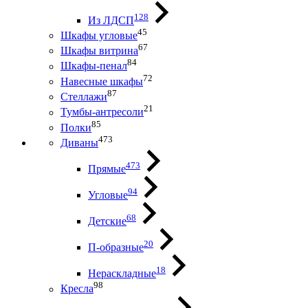
128
Из ЛДСП
45
Шкафы угловые
67
Шкафы витрина
84
Шкафы-пенал
72
Навесные шкафы
87
Стеллажи
21
Тумбы-антресоли
85
Полки
473
Диваны
473
Прямые
94
Угловые
68
Детские
20
П-образные
18
Нераскладные
98
Кресла