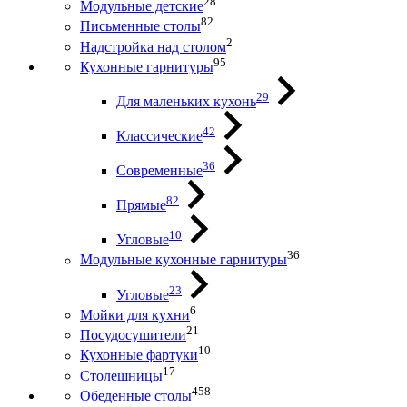
28
Модульные детские
82
Письменные столы
2
Надстройка над столом
95
Кухонные гарнитуры
29
Для маленьких кухонь
42
Классические
36
Современные
82
Прямые
10
Угловые
36
Модульные кухонные гарнитуры
23
Угловые
6
Мойки для кухни
21
Посудосушители
10
Кухонные фартуки
17
Столешницы
458
Обеденные столы