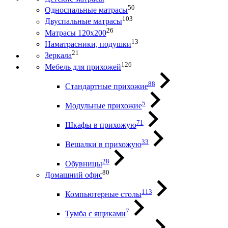
50
Односпальные матрасы
103
Двуспальные матрасы
26
Матрасы 120х200
13
Наматрасники, подушки
21
Зеркала
126
Мебель для прихожей
88
Стандартные прихожие
5
Модульные прихожие
71
Шкафы в прихожую
33
Вешалки в прихожую
28
Обувницы
80
Домашний офис
113
Компьютерные столы
7
Тумба с ящиками