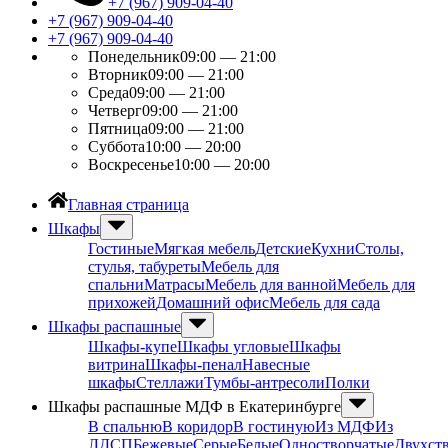
+7 (967) 909-04-40
+7 (967) 909-04-40
+7 (967) 909-04-40
Понедельник
09:00 — 21:00
Вторник
09:00 — 21:00
Среда
09:00 — 21:00
Четверг
09:00 — 21:00
Пятница
09:00 — 21:00
Суббота
10:00 — 20:00
Воскресенье
10:00 — 20:00
Главная страница
Шкафы
Гостиные
Мягкая мебель
Детские
Кухни
Столы,
стулья, табуреты
Мебель для
спальни
Матрасы
Мебель для ванной
Мебель для
прихожей
Домашний офис
Мебель для сада
Шкафы распашные
Шкафы-купе
Шкафы угловые
Шкафы
витрина
Шкафы-пенал
Навесные
шкафы
Стеллажи
Тумбы-антресоли
Полки
Шкафы распашные МДФ в Екатеринбурге
В спальню
В коридор
В гостиную
Из МДФ
Из
ЛДСП
Бежевые
Серые
Белые
Одностворчатые
Двухст