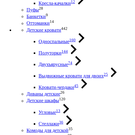
12
Кресла-качалки
28
Пуфы
9
Банкетки
14
Оттоманки
442
Детские кровати
160
Односпальные
144
Полуторки
74
Двухъярусные
25
Выдвижные кровати для двоих
45
Кровати-чердаки
26
Диваны детские
120
Детские шкафы
13
Угловые
36
Стеллажи
35
Комоды для детской