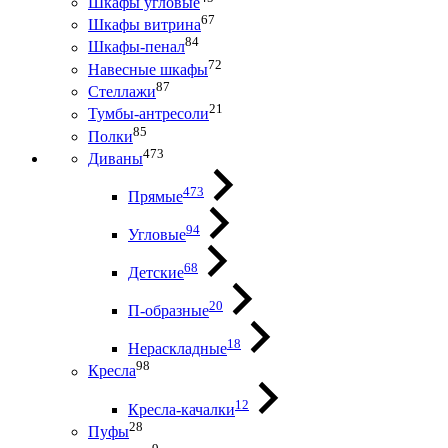
Шкафы угловые
67
Шкафы витрина
84
Шкафы-пенал
72
Навесные шкафы
87
Стеллажи
21
Тумбы-антресоли
85
Полки
473
Диваны
473
Прямые
94
Угловые
68
Детские
20
П-образные
18
Нераскладные
98
Кресла
12
Кресла-качалки
28
Пуфы