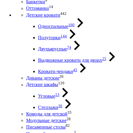
9
Банкетки
14
Оттоманки
442
Детские кровати
160
Односпальные
144
Полуторки
74
Двухъярусные
25
Выдвижные кровати для двоих
45
Кровати-чердаки
26
Диваны детские
120
Детские шкафы
13
Угловые
36
Стеллажи
35
Комоды для детской
28
Модульные детские
82
Письменные столы
2