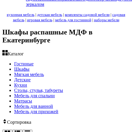
зеркалом
кухонная мебель
|
детская мебель
|
комплекты садовой мебели
|
садовая
мебель
|
игровая мебель
|
мебель для гостинной
|
наборы мебели
Шкафы распашные МДФ в
Екатеринбурге
Каталог
Гостиные
Шкафы
Мягкая мебель
Детские
Кухни
Столы, стулья, табуреты
Мебель для спальни
Матрасы
Мебель для ванной
Мебель для прихожей
Сортировка