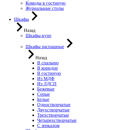
Комоды в гостиную
Журнальные столы
Шкафы
Назад
Шкафы-купе
Шкафы распашные
Назад
В спальню
В коридор
В гостиную
Из МДФ
Из ЛДСП
Бежевые
Серые
Белые
Одностворчатые
Двухстворчатые
Трехстворчатые
Четырехстворчатые
С зеркалом