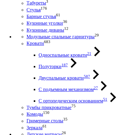
3
Табуреты
176
Стулья
61
Барные стулья
36
Кухонные уголки
12
Кухонные диваны
29
Модульные спальные гарнитуры
683
Кровати
21
Односпальные кровати
187
Полуторки
587
Двуспальные кровати
27
С подъемным механизмом
51
С ортопедическим основанием
75
Тумбы прикроватные
150
Комоды
35
Гримерные столы
61
Зеркала
26
Детские матрасы