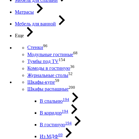
Мебель для спальни
Матрасы
Мебель для ванной
Еще
96
Стенки
68
Модульные гостиные
154
Тумбы под ТV
36
Комоды в гостиную
52
Журнальные столы
59
Шкафы-купе
200
Шкафы распашные
194
В спальню
194
В коридор
194
В гостиную
69
Из МДФ