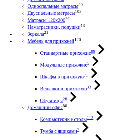
50
Односпальные матрасы
103
Двуспальные матрасы
26
Матрасы 120х200
13
Наматрасники, подушки
21
Зеркала
126
Мебель для прихожей
88
Стандартные прихожие
5
Модульные прихожие
71
Шкафы в прихожую
33
Вешалки в прихожую
28
Обувницы
80
Домашний офис
113
Компьютерные столы
7
Тумба с ящиками