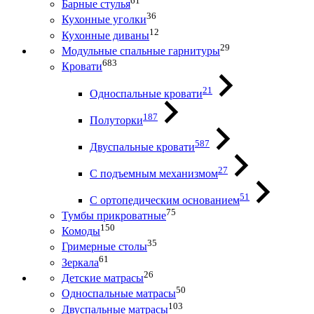
61
Барные стулья
36
Кухонные уголки
12
Кухонные диваны
29
Модульные спальные гарнитуры
683
Кровати
21
Односпальные кровати
187
Полуторки
587
Двуспальные кровати
27
С подъемным механизмом
51
С ортопедическим основанием
75
Тумбы прикроватные
150
Комоды
35
Гримерные столы
61
Зеркала
26
Детские матрасы
50
Односпальные матрасы
103
Двуспальные матрасы