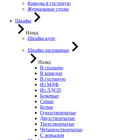
Комоды в гостиную
Журнальные столы
Шкафы
Назад
Шкафы-купе
Шкафы распашные
Назад
В спальню
В коридор
В гостиную
Из МДФ
Из ЛДСП
Бежевые
Серые
Белые
Одностворчатые
Двухстворчатые
Трехстворчатые
Четырехстворчатые
С зеркалом