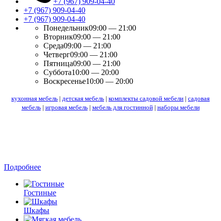
+7 (967) 909-04-40
+7 (967) 909-04-40
+7 (967) 909-04-40
Понедельник
09:00 — 21:00
Вторник
09:00 — 21:00
Среда
09:00 — 21:00
Четверг
09:00 — 21:00
Пятница
09:00 — 21:00
Суббота
10:00 — 20:00
Воскресенье
10:00 — 20:00
кухонная мебель
|
детская мебель
|
комплекты садовой мебели
|
садовая
мебель
|
игровая мебель
|
мебель для гостинной
|
наборы мебели
Кухня по вашим размерам
Стильные кухонные гарнитуры, для самых вкусных
моментов. Выберите свой вариант или закажите у нас
БЕСПЛАТНЫЙ дизайн-проект.
Подробнее
Гостиные
Шкафы