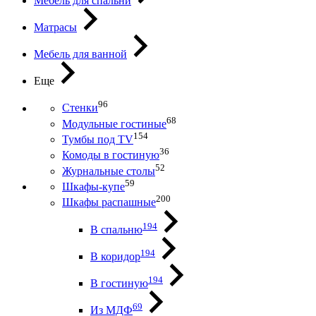
Мебель для спальни
Матрасы
Мебель для ванной
Еще
96
Стенки
68
Модульные гостиные
154
Тумбы под ТV
36
Комоды в гостиную
52
Журнальные столы
59
Шкафы-купе
200
Шкафы распашные
194
В спальню
194
В коридор
194
В гостиную
69
Из МДФ