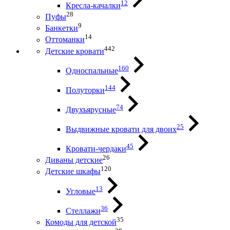
12
Кресла-качалки
28
Пуфы
9
Банкетки
14
Оттоманки
442
Детские кровати
160
Односпальные
144
Полуторки
74
Двухъярусные
25
Выдвижные кровати для двоих
45
Кровати-чердаки
26
Диваны детские
120
Детские шкафы
13
Угловые
36
Стеллажи
35
Комоды для детской