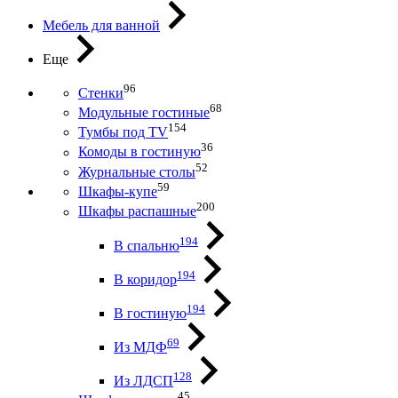
Мебель для ванной
Еще
96
Стенки
68
Модульные гостиные
154
Тумбы под ТV
36
Комоды в гостиную
52
Журнальные столы
59
Шкафы-купе
200
Шкафы распашные
194
В спальню
194
В коридор
194
В гостиную
69
Из МДФ
128
Из ЛДСП
45