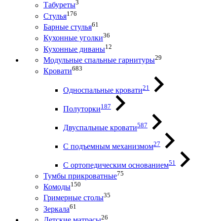
3
Табуреты
176
Стулья
61
Барные стулья
36
Кухонные уголки
12
Кухонные диваны
29
Модульные спальные гарнитуры
683
Кровати
21
Односпальные кровати
187
Полуторки
587
Двуспальные кровати
27
С подъемным механизмом
51
С ортопедическим основанием
75
Тумбы прикроватные
150
Комоды
35
Гримерные столы
61
Зеркала
26
Детские матрасы