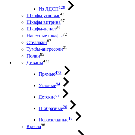
128
Из ЛДСП
45
Шкафы угловые
67
Шкафы витрина
84
Шкафы-пенал
72
Навесные шкафы
87
Стеллажи
21
Тумбы-антресоли
85
Полки
473
Диваны
473
Прямые
94
Угловые
68
Детские
20
П-образные
18
Нераскладные
98
Кресла