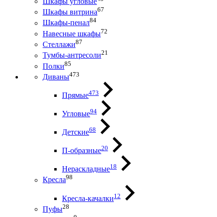
Шкафы угловые
67
Шкафы витрина
84
Шкафы-пенал
72
Навесные шкафы
87
Стеллажи
21
Тумбы-антресоли
85
Полки
473
Диваны
473
Прямые
94
Угловые
68
Детские
20
П-образные
18
Нераскладные
98
Кресла
12
Кресла-качалки
28
Пуфы