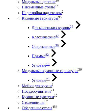
28
Модульные детские
82
Письменные столы
2
Надстройка над столом
95
Кухонные гарнитуры
29
Для маленьких кухонь
42
Классические
36
Современные
82
Прямые
10
Угловые
36
Модульные кухонные гарнитуры
23
Угловые
6
Мойки для кухни
21
Посудосушители
10
Кухонные фартуки
17
Столешницы
458
Обеденные столы