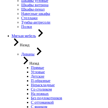
Шкафы угловые
Шкафы витрина
Шкафы-пенал
Навесные шкафы
Стеллажи
Тумбы-антресоли
Полки
Мягкая мебель
Назад
Диваны
Назад
Прямые
Угловые
Детские
П-образные
Нераскладные
Со столиком
На ножках
Без подлокотников
С оттоманкой
С ящиком