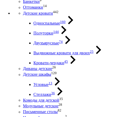
9
Банкетки
14
Оттоманки
442
Детские кровати
160
Односпальные
144
Полуторки
74
Двухъярусные
25
Выдвижные кровати для двоих
45
Кровати-чердаки
26
Диваны детские
120
Детские шкафы
13
Угловые
36
Стеллажи
35
Комоды для детской
28
Модульные детские
82
Письменные столы
2