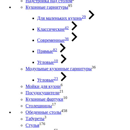
Надстройка над столом
95
Кухонные гарнитуры
29
Для маленьких кухонь
42
Классические
36
Современные
82
Прямые
10
Угловые
36
Модульные кухонные гарнитуры
23
Угловые
6
Мойки для кухни
21
Посудосушители
10
Кухонные фартуки
17
Столешницы
458
Обеденные столы
3
Табуреты
176
Стулья