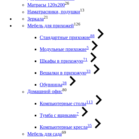
26
Матрасы 120х200
13
Наматрасники, подушки
21
Зеркала
126
Мебель для прихожей
88
Стандартные прихожие
5
Модульные прихожие
71
Шкафы в прихожую
33
Вешалки в прихожую
28
Обувницы
80
Домашний офис
113
Компьютерные столы
7
Тумба с ящиками
35
Компьютерные кресла
69
Мебель для сада