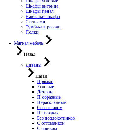
Шкафы угловые
Шкафы витрина
Шкафы-пенал
Навесные шкафы
Стеллажи
Тумбы-антресоли
Полки
Мягкая мебель
Назад
Диваны
Назад
Прямые
Угловые
Детские
П-образные
Нераскладные
Со столиком
На ножках
Без подлокотников
С оттоманкой
С ящиком