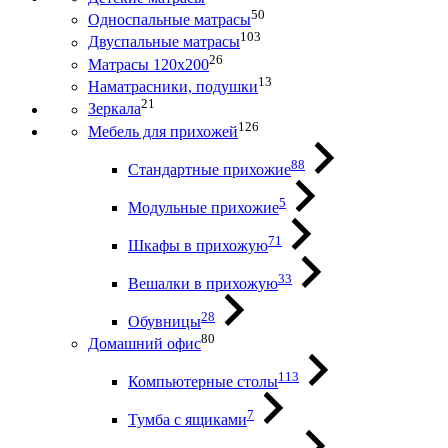
50
Односпальные матрасы
103
Двуспальные матрасы
26
Матрасы 120х200
13
Наматрасники, подушки
21
Зеркала
126
Мебель для прихожей
88
Стандартные прихожие
5
Модульные прихожие
71
Шкафы в прихожую
33
Вешалки в прихожую
28
Обувницы
80
Домашний офис
113
Компьютерные столы
7
Тумба с ящиками