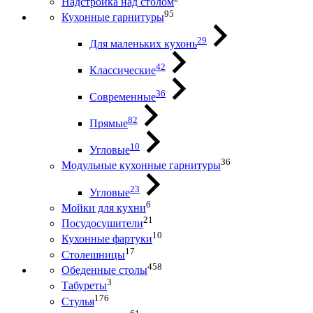
Надстройка над столом
95
Кухонные гарнитуры
29
Для маленьких кухонь
42
Классические
36
Современные
82
Прямые
10
Угловые
36
Модульные кухонные гарнитуры
23
Угловые
6
Мойки для кухни
21
Посудосушители
10
Кухонные фартуки
17
Столешницы
458
Обеденные столы
3
Табуреты
176
Стулья