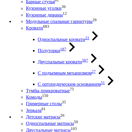
61
Барные стулья
36
Кухонные уголки
12
Кухонные диваны
29
Модульные спальные гарнитуры
683
Кровати
21
Односпальные кровати
187
Полуторки
587
Двуспальные кровати
27
С подъемным механизмом
51
С ортопедическим основанием
75
Тумбы прикроватные
150
Комоды
35
Гримерные столы
61
Зеркала
26
Детские матрасы
50
Односпальные матрасы
103
Двуспальные матрасы