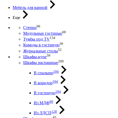
Мебель для ванной
Еще
96
Стенки
68
Модульные гостиные
154
Тумбы под ТV
36
Комоды в гостиную
52
Журнальные столы
59
Шкафы-купе
200
Шкафы распашные
194
В спальню
194
В коридор
194
В гостиную
69
Из МДФ
128
Из ЛДСП
45