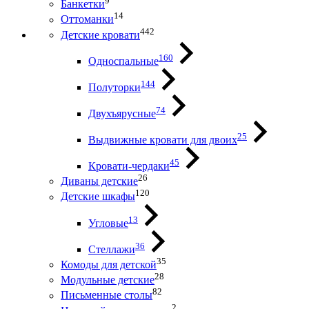
9
Банкетки
14
Оттоманки
442
Детские кровати
160
Односпальные
144
Полуторки
74
Двухъярусные
25
Выдвижные кровати для двоих
45
Кровати-чердаки
26
Диваны детские
120
Детские шкафы
13
Угловые
36
Стеллажи
35
Комоды для детской
28
Модульные детские
82
Письменные столы
2