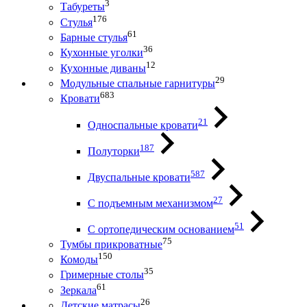
3
Табуреты
176
Стулья
61
Барные стулья
36
Кухонные уголки
12
Кухонные диваны
29
Модульные спальные гарнитуры
683
Кровати
21
Односпальные кровати
187
Полуторки
587
Двуспальные кровати
27
С подъемным механизмом
51
С ортопедическим основанием
75
Тумбы прикроватные
150
Комоды
35
Гримерные столы
61
Зеркала
26
Детские матрасы