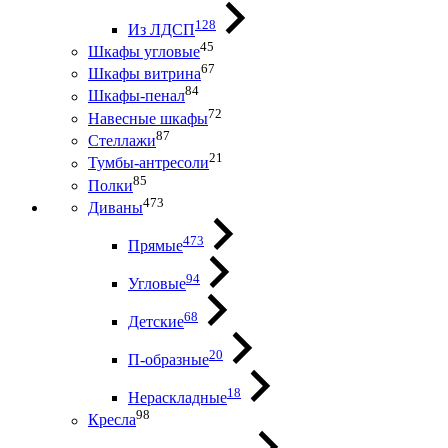
128
Из ЛДСП
45
Шкафы угловые
67
Шкафы витрина
84
Шкафы-пенал
72
Навесные шкафы
87
Стеллажи
21
Тумбы-антресоли
85
Полки
473
Диваны
473
Прямые
94
Угловые
68
Детские
20
П-образные
18
Нераскладные
98
Кресла