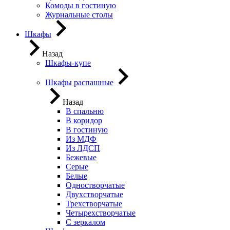
Комоды в гостиную
Журнальные столы
Шкафы
Назад
Шкафы-купе
Шкафы распашные
Назад
В спальню
В коридор
В гостиную
Из МДФ
Из ЛДСП
Бежевые
Серые
Белые
Одностворчатые
Двухстворчатые
Трехстворчатые
Четырехстворчатые
С зеркалом