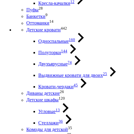
12
Кресла-качалки
28
Пуфы
9
Банкетки
14
Оттоманки
442
Детские кровати
160
Односпальные
144
Полуторки
74
Двухъярусные
25
Выдвижные кровати для двоих
45
Кровати-чердаки
26
Диваны детские
120
Детские шкафы
13
Угловые
36
Стеллажи
35
Комоды для детской