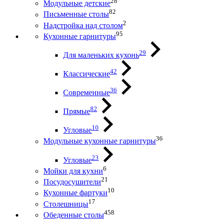
28
Модульные детские
82
Письменные столы
2
Надстройка над столом
95
Кухонные гарнитуры
29
Для маленьких кухонь
42
Классические
36
Современные
82
Прямые
10
Угловые
36
Модульные кухонные гарнитуры
23
Угловые
6
Мойки для кухни
21
Посудосушители
10
Кухонные фартуки
17
Столешницы
458
Обеденные столы