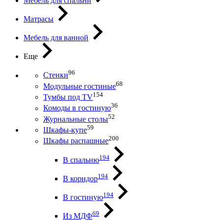
Мебель для спальни
Матрасы
Мебель для ванной
Еще
96
Стенки
68
Модульные гостиные
154
Тумбы под ТV
36
Комоды в гостиную
52
Журнальные столы
59
Шкафы-купе
200
Шкафы распашные
194
В спальню
194
В коридор
194
В гостиную
69
Из МДФ