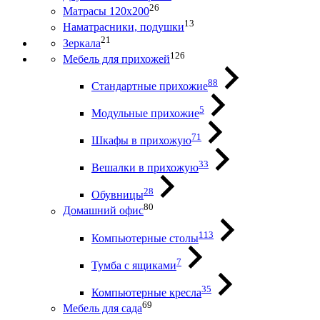
26
Матрасы 120х200
13
Наматрасники, подушки
21
Зеркала
126
Мебель для прихожей
88
Стандартные прихожие
5
Модульные прихожие
71
Шкафы в прихожую
33
Вешалки в прихожую
28
Обувницы
80
Домашний офис
113
Компьютерные столы
7
Тумба с ящиками
35
Компьютерные кресла
69
Мебель для сада