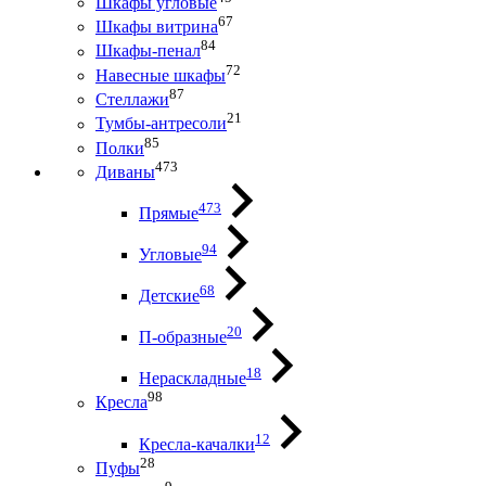
Шкафы угловые
67
Шкафы витрина
84
Шкафы-пенал
72
Навесные шкафы
87
Стеллажи
21
Тумбы-антресоли
85
Полки
473
Диваны
473
Прямые
94
Угловые
68
Детские
20
П-образные
18
Нераскладные
98
Кресла
12
Кресла-качалки
28
Пуфы