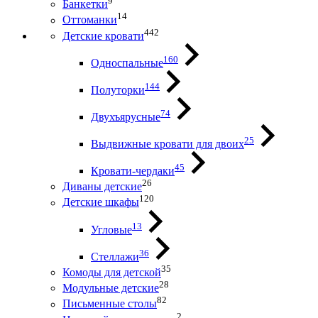
9
Банкетки
14
Оттоманки
442
Детские кровати
160
Односпальные
144
Полуторки
74
Двухъярусные
25
Выдвижные кровати для двоих
45
Кровати-чердаки
26
Диваны детские
120
Детские шкафы
13
Угловые
36
Стеллажи
35
Комоды для детской
28
Модульные детские
82
Письменные столы
2