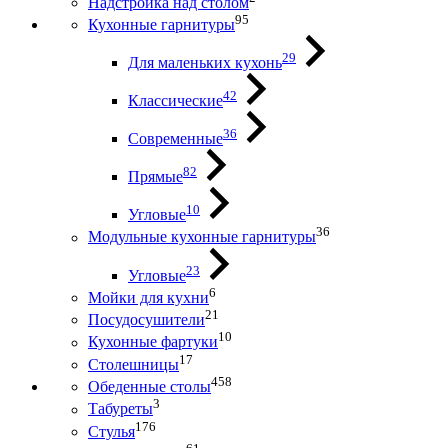
Надстройка над столом
95
Кухонные гарнитуры
29
Для маленьких кухонь
42
Классические
36
Современные
82
Прямые
10
Угловые
36
Модульные кухонные гарнитуры
23
Угловые
6
Мойки для кухни
21
Посудосушители
10
Кухонные фартуки
17
Столешницы
458
Обеденные столы
3
Табуреты
176
Стулья