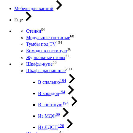
Мебель для ванной
Еще
96
Стенки
68
Модульные гостиные
154
Тумбы под ТV
36
Комоды в гостиную
52
Журнальные столы
59
Шкафы-купе
200
Шкафы распашные
194
В спальню
194
В коридор
194
В гостиную
69
Из МДФ
128
Из ЛДСП
45