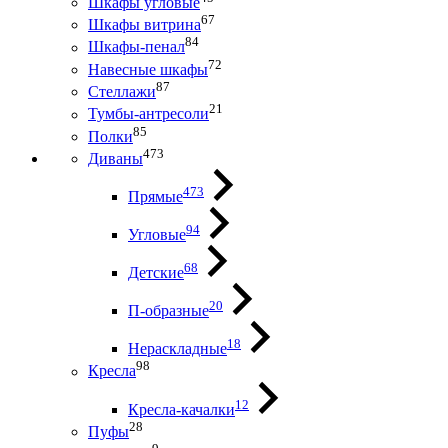
Шкафы угловые
67
Шкафы витрина
84
Шкафы-пенал
72
Навесные шкафы
87
Стеллажи
21
Тумбы-антресоли
85
Полки
473
Диваны
473
Прямые
94
Угловые
68
Детские
20
П-образные
18
Нераскладные
98
Кресла
12
Кресла-качалки
28
Пуфы