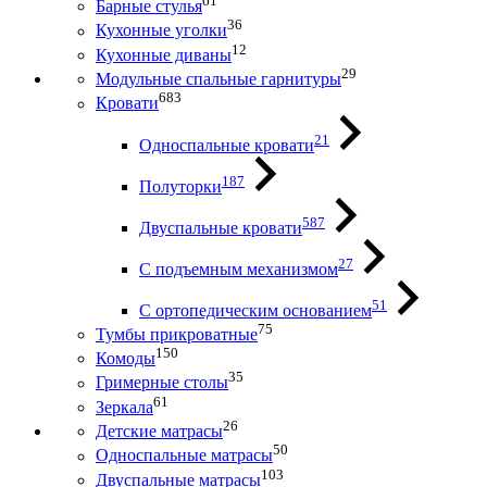
61
Барные стулья
36
Кухонные уголки
12
Кухонные диваны
29
Модульные спальные гарнитуры
683
Кровати
21
Односпальные кровати
187
Полуторки
587
Двуспальные кровати
27
С подъемным механизмом
51
С ортопедическим основанием
75
Тумбы прикроватные
150
Комоды
35
Гримерные столы
61
Зеркала
26
Детские матрасы
50
Односпальные матрасы
103
Двуспальные матрасы