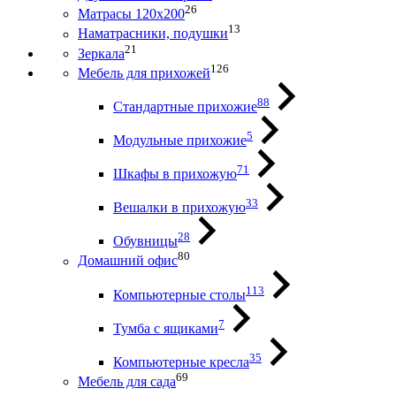
26
Матрасы 120х200
13
Наматрасники, подушки
21
Зеркала
126
Мебель для прихожей
88
Стандартные прихожие
5
Модульные прихожие
71
Шкафы в прихожую
33
Вешалки в прихожую
28
Обувницы
80
Домашний офис
113
Компьютерные столы
7
Тумба с ящиками
35
Компьютерные кресла
69
Мебель для сада