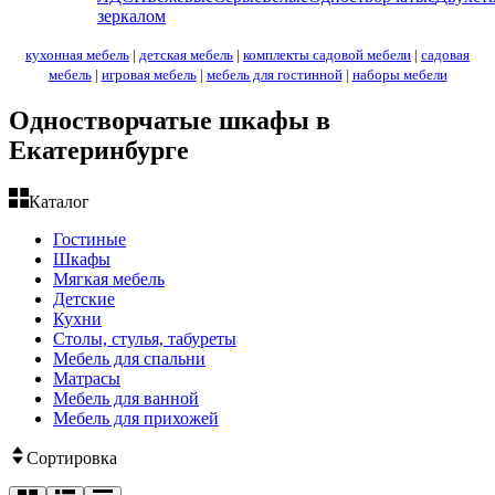
зеркалом
кухонная мебель
|
детская мебель
|
комплекты садовой мебели
|
садовая
мебель
|
игровая мебель
|
мебель для гостинной
|
наборы мебели
Одностворчатые шкафы в
Екатеринбурге
Каталог
Гостиные
Шкафы
Мягкая мебель
Детские
Кухни
Столы, стулья, табуреты
Мебель для спальни
Матрасы
Мебель для ванной
Мебель для прихожей
Сортировка