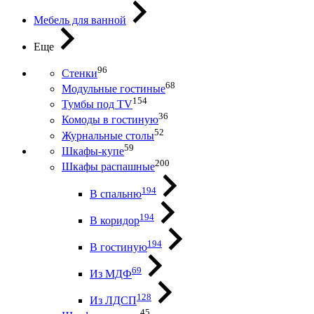
Мебель для ванной
Еще
96
Стенки
68
Модульные гостиные
154
Тумбы под ТV
36
Комоды в гостиную
52
Журнальные столы
59
Шкафы-купе
200
Шкафы распашные
194
В спальню
194
В коридор
194
В гостиную
69
Из МДФ
128
Из ЛДСП
45