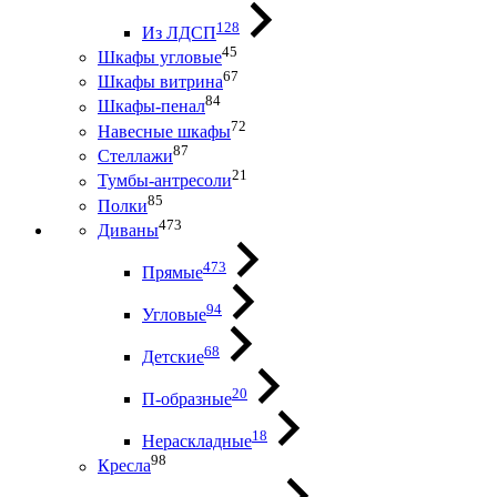
128
Из ЛДСП
45
Шкафы угловые
67
Шкафы витрина
84
Шкафы-пенал
72
Навесные шкафы
87
Стеллажи
21
Тумбы-антресоли
85
Полки
473
Диваны
473
Прямые
94
Угловые
68
Детские
20
П-образные
18
Нераскладные
98
Кресла