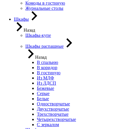
Комоды в гостиную
Журнальные столы
Шкафы
Назад
Шкафы-купе
Шкафы распашные
Назад
В спальню
В коридор
В гостиную
Из МДФ
Из ЛДСП
Бежевые
Серые
Белые
Одностворчатые
Двухстворчатые
Трехстворчатые
Четырехстворчатые
С зеркалом