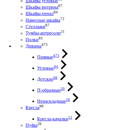
Шкафы угловые
67
Шкафы витрина
84
Шкафы-пенал
72
Навесные шкафы
87
Стеллажи
21
Тумбы-антресоли
85
Полки
473
Диваны
473
Прямые
94
Угловые
68
Детские
20
П-образные
18
Нераскладные
98
Кресла
12
Кресла-качалки
28
Пуфы