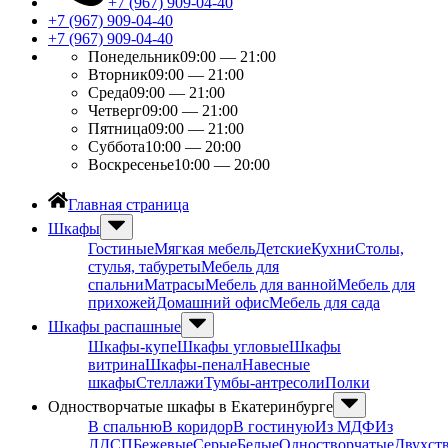
+7 (967) 909-04-40
+7 (967) 909-04-40
+7 (967) 909-04-40
Понедельник
09:00 — 21:00
Вторник
09:00 — 21:00
Среда
09:00 — 21:00
Четверг
09:00 — 21:00
Пятница
09:00 — 21:00
Суббота
10:00 — 20:00
Воскресенье
10:00 — 20:00
Главная страница
Шкафы
Гостиные
Мягкая мебель
Детские
Кухни
Столы,
стулья, табуреты
Мебель для
спальни
Матрасы
Мебель для ванной
Мебель для
прихожей
Домашний офис
Мебель для сада
Шкафы распашные
Шкафы-купе
Шкафы угловые
Шкафы
витрина
Шкафы-пенал
Навесные
шкафы
Стеллажи
Тумбы-антресоли
Полки
Одностворчатые шкафы в Екатеринбурге
В спальню
В коридор
В гостиную
Из МДФ
Из
ЛДСП
Бежевые
Серые
Белые
Одностворчатые
Двухст