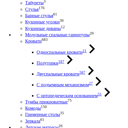
3
Табуреты
176
Стулья
61
Барные стулья
36
Кухонные уголки
12
Кухонные диваны
29
Модульные спальные гарнитуры
683
Кровати
21
Односпальные кровати
187
Полуторки
587
Двуспальные кровати
27
С подъемным механизмом
51
С ортопедическим основанием
75
Тумбы прикроватные
150
Комоды
35
Гримерные столы
61
Зеркала
26
Детские матрасы