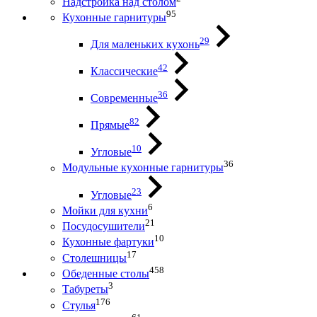
Надстройка над столом
95
Кухонные гарнитуры
29
Для маленьких кухонь
42
Классические
36
Современные
82
Прямые
10
Угловые
36
Модульные кухонные гарнитуры
23
Угловые
6
Мойки для кухни
21
Посудосушители
10
Кухонные фартуки
17
Столешницы
458
Обеденные столы
3
Табуреты
176
Стулья