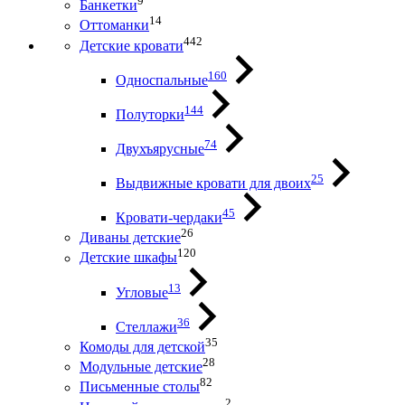
9
Банкетки
14
Оттоманки
442
Детские кровати
160
Односпальные
144
Полуторки
74
Двухъярусные
25
Выдвижные кровати для двоих
45
Кровати-чердаки
26
Диваны детские
120
Детские шкафы
13
Угловые
36
Стеллажи
35
Комоды для детской
28
Модульные детские
82
Письменные столы
2