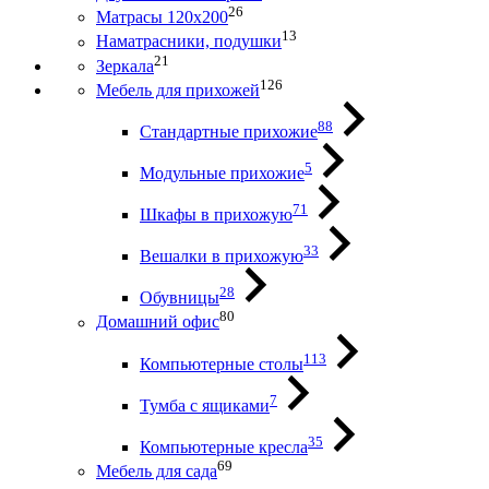
26
Матрасы 120х200
13
Наматрасники, подушки
21
Зеркала
126
Мебель для прихожей
88
Стандартные прихожие
5
Модульные прихожие
71
Шкафы в прихожую
33
Вешалки в прихожую
28
Обувницы
80
Домашний офис
113
Компьютерные столы
7
Тумба с ящиками
35
Компьютерные кресла
69
Мебель для сада