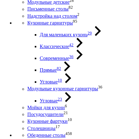
28
Модульные детские
82
Письменные столы
2
Надстройка над столом
95
Кухонные гарнитуры
29
Для маленьких кухонь
42
Классические
36
Современные
82
Прямые
10
Угловые
36
Модульные кухонные гарнитуры
23
Угловые
6
Мойки для кухни
21
Посудосушители
10
Кухонные фартуки
17
Столешницы
458
Обеденные столы