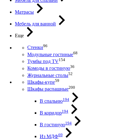
Мебель для спальни
Матрасы
Мебель для ванной
Еще
96
Стенки
68
Модульные гостиные
154
Тумбы под ТV
36
Комоды в гостиную
52
Журнальные столы
59
Шкафы-купе
200
Шкафы распашные
194
В спальню
194
В коридор
194
В гостиную
69
Из МДФ