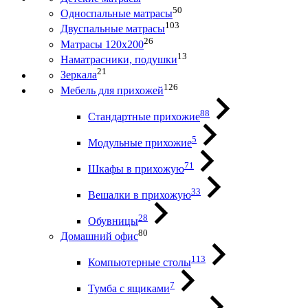
50
Односпальные матрасы
103
Двуспальные матрасы
26
Матрасы 120х200
13
Наматрасники, подушки
21
Зеркала
126
Мебель для прихожей
88
Стандартные прихожие
5
Модульные прихожие
71
Шкафы в прихожую
33
Вешалки в прихожую
28
Обувницы
80
Домашний офис
113
Компьютерные столы
7
Тумба с ящиками