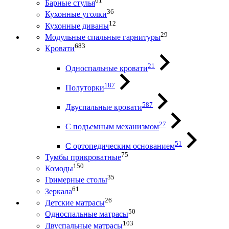
61
Барные стулья
36
Кухонные уголки
12
Кухонные диваны
29
Модульные спальные гарнитуры
683
Кровати
21
Односпальные кровати
187
Полуторки
587
Двуспальные кровати
27
С подъемным механизмом
51
С ортопедическим основанием
75
Тумбы прикроватные
150
Комоды
35
Гримерные столы
61
Зеркала
26
Детские матрасы
50
Односпальные матрасы
103
Двуспальные матрасы