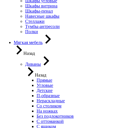
Шкафы угловые
Шкафы витрина
Шкафы-пенал
Навесные шкафы
Стеллажи
Тумбы-антресоли
Полки
Мягкая мебель
Назад
Диваны
Назад
Прямые
Угловые
Детские
П-образные
Нераскладные
Со столиком
На ножках
Без подлокотников
С оттоманкой
С ящиком