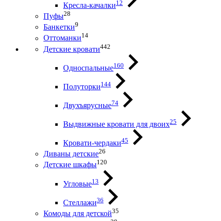
12
Кресла-качалки
28
Пуфы
9
Банкетки
14
Оттоманки
442
Детские кровати
160
Односпальные
144
Полуторки
74
Двухъярусные
25
Выдвижные кровати для двоих
45
Кровати-чердаки
26
Диваны детские
120
Детские шкафы
13
Угловые
36
Стеллажи
35
Комоды для детской