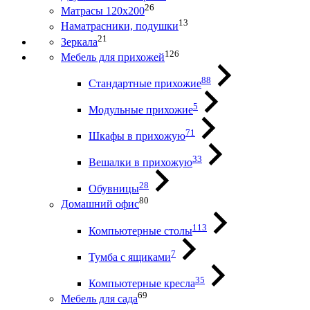
26
Матрасы 120х200
13
Наматрасники, подушки
21
Зеркала
126
Мебель для прихожей
88
Стандартные прихожие
5
Модульные прихожие
71
Шкафы в прихожую
33
Вешалки в прихожую
28
Обувницы
80
Домашний офис
113
Компьютерные столы
7
Тумба с ящиками
35
Компьютерные кресла
69
Мебель для сада