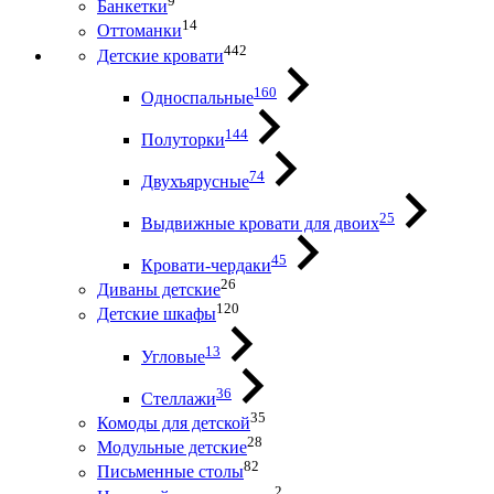
9
Банкетки
14
Оттоманки
442
Детские кровати
160
Односпальные
144
Полуторки
74
Двухъярусные
25
Выдвижные кровати для двоих
45
Кровати-чердаки
26
Диваны детские
120
Детские шкафы
13
Угловые
36
Стеллажи
35
Комоды для детской
28
Модульные детские
82
Письменные столы
2