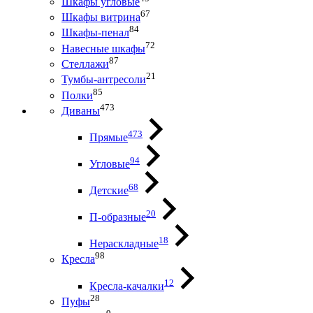
Шкафы угловые
67
Шкафы витрина
84
Шкафы-пенал
72
Навесные шкафы
87
Стеллажи
21
Тумбы-антресоли
85
Полки
473
Диваны
473
Прямые
94
Угловые
68
Детские
20
П-образные
18
Нераскладные
98
Кресла
12
Кресла-качалки
28
Пуфы