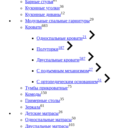
61
Барные стулья
36
Кухонные уголки
12
Кухонные диваны
29
Модульные спальные гарнитуры
683
Кровати
21
Односпальные кровати
187
Полуторки
587
Двуспальные кровати
27
С подъемным механизмом
51
С ортопедическим основанием
75
Тумбы прикроватные
150
Комоды
35
Гримерные столы
61
Зеркала
26
Детские матрасы
50
Односпальные матрасы
103
Двуспальные матрасы