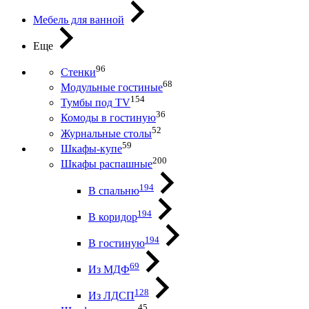
Мебель для ванной
Еще
96
Стенки
68
Модульные гостиные
154
Тумбы под ТV
36
Комоды в гостиную
52
Журнальные столы
59
Шкафы-купе
200
Шкафы распашные
194
В спальню
194
В коридор
194
В гостиную
69
Из МДФ
128
Из ЛДСП
45