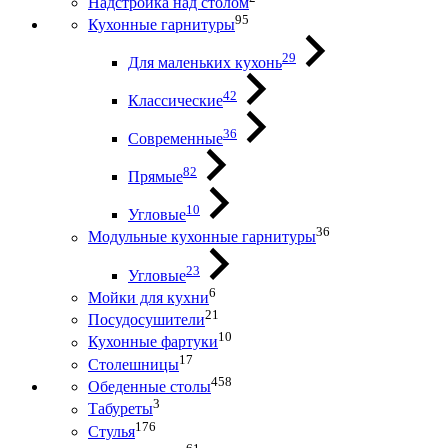
Надстройка над столом
95
Кухонные гарнитуры
29
Для маленьких кухонь
42
Классические
36
Современные
82
Прямые
10
Угловые
36
Модульные кухонные гарнитуры
23
Угловые
6
Мойки для кухни
21
Посудосушители
10
Кухонные фартуки
17
Столешницы
458
Обеденные столы
3
Табуреты
176
Стулья