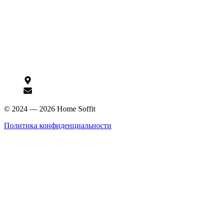
Интернет-магазин
Акции
Доставка и оплата
О компании
Контакты
Контакты
г. Екатеринбург, ул. Лукиных, 3г
hello@homesoffit.ru
© 2024 — 2026 Home Soffit
Политика конфиденциальности