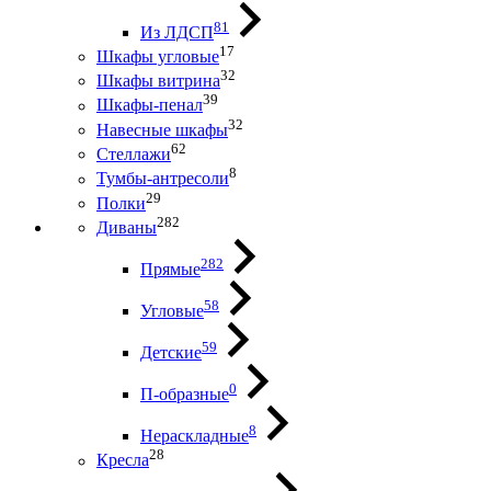
81
Из ЛДСП
17
Шкафы угловые
32
Шкафы витрина
39
Шкафы-пенал
32
Навесные шкафы
62
Стеллажи
8
Тумбы-антресоли
29
Полки
282
Диваны
282
Прямые
58
Угловые
59
Детские
0
П-образные
8
Нераскладные
28
Кресла