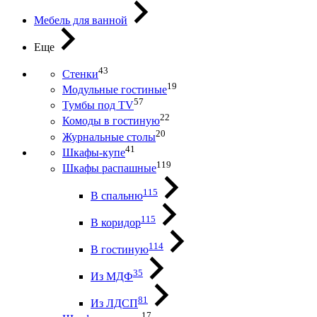
Мебель для ванной
Еще
43
Стенки
19
Модульные гостиные
57
Тумбы под ТV
22
Комоды в гостиную
20
Журнальные столы
41
Шкафы-купе
119
Шкафы распашные
115
В спальню
115
В коридор
114
В гостиную
35
Из МДФ
81
Из ЛДСП
17