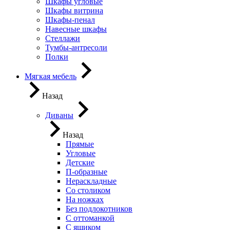
Шкафы угловые
Шкафы витрина
Шкафы-пенал
Навесные шкафы
Стеллажи
Тумбы-антресоли
Полки
Мягкая мебель
Назад
Диваны
Назад
Прямые
Угловые
Детские
П-образные
Нераскладные
Со столиком
На ножках
Без подлокотников
С оттоманкой
С ящиком