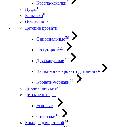
0
Кресла-качалки
18
Пуфы
0
Банкетки
0
Оттоманки
228
Детские кровати
56
Односпальные
123
Полуторки
21
Двухъярусные
7
Выдвижные кровати для двоих
21
Кровати-чердаки
21
Диваны детские
36
Детские шкафы
0
Угловые
13
Стеллажи
24
Комоды для детской