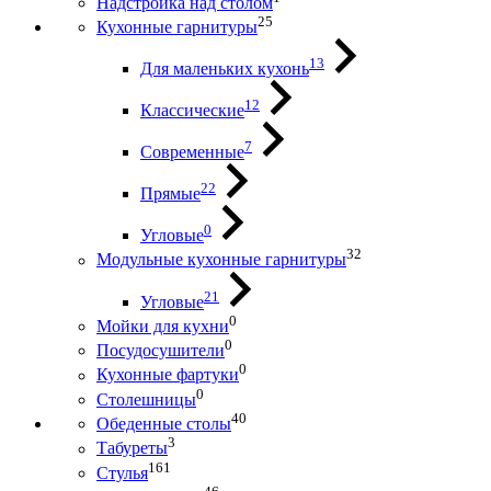
Надстройка над столом
25
Кухонные гарнитуры
13
Для маленьких кухонь
12
Классические
7
Современные
22
Прямые
0
Угловые
32
Модульные кухонные гарнитуры
21
Угловые
0
Мойки для кухни
0
Посудосушители
0
Кухонные фартуки
0
Столешницы
40
Обеденные столы
3
Табуреты
161
Стулья