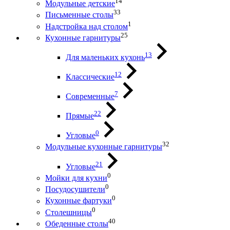
14
Модульные детские
33
Письменные столы
1
Надстройка над столом
25
Кухонные гарнитуры
13
Для маленьких кухонь
12
Классические
7
Современные
22
Прямые
0
Угловые
32
Модульные кухонные гарнитуры
21
Угловые
0
Мойки для кухни
0
Посудосушители
0
Кухонные фартуки
0
Столешницы
40
Обеденные столы