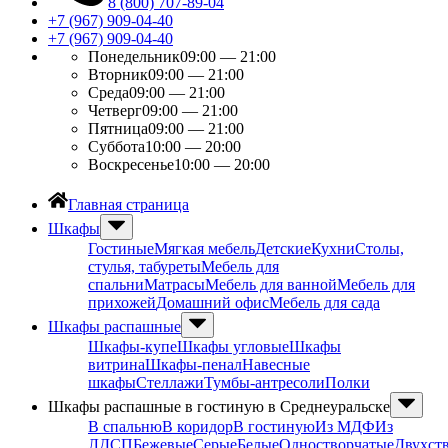
8 (800) 707-89-04
+7 (967) 909-04-40
+7 (967) 909-04-40
Понедельник
09:00 — 21:00
Вторник
09:00 — 21:00
Среда
09:00 — 21:00
Четверг
09:00 — 21:00
Пятница
09:00 — 21:00
Суббота
10:00 — 20:00
Воскресенье
10:00 — 20:00
Главная страница
Шкафы
Гостиные
Мягкая мебель
Детские
Кухни
Столы,
стулья, табуреты
Мебель для
спальни
Матрасы
Мебель для ванной
Мебель для
прихожей
Домашний офис
Мебель для сада
Шкафы распашные
Шкафы-купе
Шкафы угловые
Шкафы
витрина
Шкафы-пенал
Навесные
шкафы
Стеллажи
Тумбы-антресоли
Полки
Шкафы распашные в гостиную в Среднеуральске
В спальню
В коридор
В гостиную
Из МДФ
Из
ЛДСП
Бежевые
Серые
Белые
Одностворчатые
Двухст