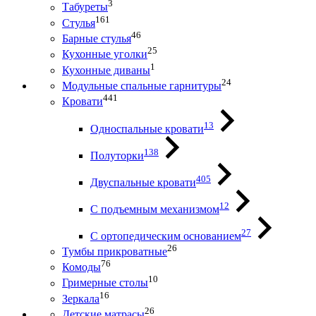
3
Табуреты
161
Стулья
46
Барные стулья
25
Кухонные уголки
1
Кухонные диваны
24
Модульные спальные гарнитуры
441
Кровати
13
Односпальные кровати
138
Полуторки
405
Двуспальные кровати
12
С подъемным механизмом
27
С ортопедическим основанием
26
Тумбы прикроватные
76
Комоды
10
Гримерные столы
16
Зеркала
26
Детские матрасы