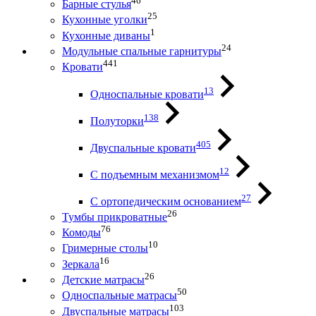
46
Барные стулья
25
Кухонные уголки
1
Кухонные диваны
24
Модульные спальные гарнитуры
441
Кровати
13
Односпальные кровати
138
Полуторки
405
Двуспальные кровати
12
С подъемным механизмом
27
С ортопедическим основанием
26
Тумбы прикроватные
76
Комоды
10
Гримерные столы
16
Зеркала
26
Детские матрасы
50
Односпальные матрасы
103
Двуспальные матрасы