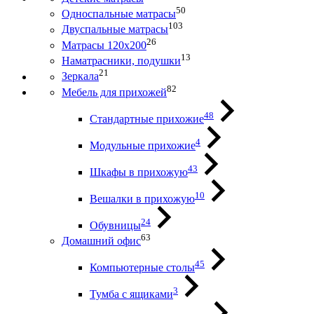
50
Односпальные матрасы
103
Двуспальные матрасы
26
Матрасы 120х200
13
Наматрасники, подушки
21
Зеркала
82
Мебель для прихожей
48
Стандартные прихожие
4
Модульные прихожие
43
Шкафы в прихожую
10
Вешалки в прихожую
24
Обувницы
63
Домашний офис
45
Компьютерные столы
3
Тумба с ящиками