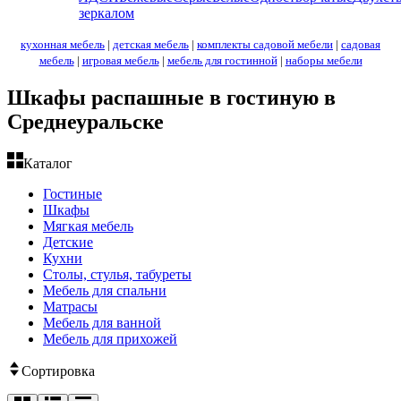
зеркалом
кухонная мебель
|
детская мебель
|
комплекты садовой мебели
|
садовая
мебель
|
игровая мебель
|
мебель для гостинной
|
наборы мебели
Шкафы распашные в гостиную в
Среднеуральске
Каталог
Гостиные
Шкафы
Мягкая мебель
Детские
Кухни
Столы, стулья, табуреты
Мебель для спальни
Матрасы
Мебель для ванной
Мебель для прихожей
Сортировка