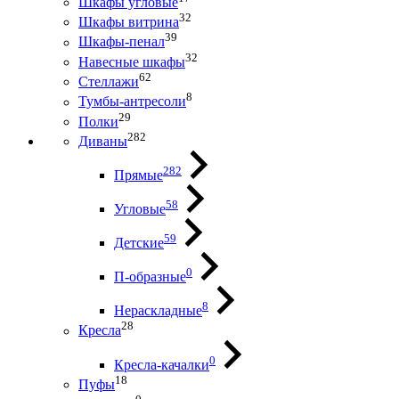
Шкафы угловые
32
Шкафы витрина
39
Шкафы-пенал
32
Навесные шкафы
62
Стеллажи
8
Тумбы-антресоли
29
Полки
282
Диваны
282
Прямые
58
Угловые
59
Детские
0
П-образные
8
Нераскладные
28
Кресла
0
Кресла-качалки
18
Пуфы