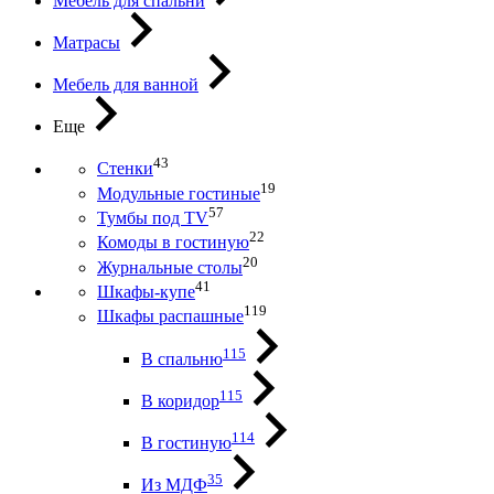
Мебель для спальни
Матрасы
Мебель для ванной
Еще
43
Стенки
19
Модульные гостиные
57
Тумбы под ТV
22
Комоды в гостиную
20
Журнальные столы
41
Шкафы-купе
119
Шкафы распашные
115
В спальню
115
В коридор
114
В гостиную
35
Из МДФ