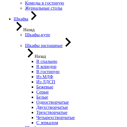
Комоды в гостиную
Журнальные столы
Шкафы
Назад
Шкафы-купе
Шкафы распашные
Назад
В спальню
В коридор
В гостиную
Из МДФ
Из ЛДСП
Бежевые
Серые
Белые
Одностворчатые
Двухстворчатые
Трехстворчатые
Четырехстворчатые
С зеркалом