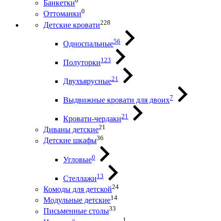
0
Банкетки
0
Оттоманки
228
Детские кровати
56
Односпальные
123
Полуторки
21
Двухъярусные
7
Выдвижные кровати для двоих
21
Кровати-чердаки
21
Диваны детские
36
Детские шкафы
0
Угловые
13
Стеллажи
24
Комоды для детской
14
Модульные детские
33
Письменные столы
1