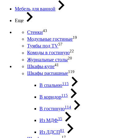
Мебель для ванной
Еще
43
Стенки
19
Модульные гостиные
57
Тумбы под ТV
22
Комоды в гостиную
20
Журнальные столы
41
Шкафы-купе
119
Шкафы распашные
115
В спальню
115
В коридор
114
В гостиную
35
Из МДФ
81
Из ЛДСП
17