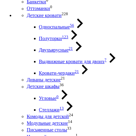
0
Банкетки
0
Оттоманки
228
Детские кровати
56
Односпальные
123
Полуторки
21
Двухъярусные
7
Выдвижные кровати для двоих
21
Кровати-чердаки
21
Диваны детские
36
Детские шкафы
0
Угловые
13
Стеллажи
24
Комоды для детской
14
Модульные детские
33
Письменные столы
1