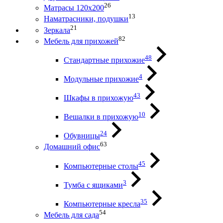
26
Матрасы 120х200
13
Наматрасники, подушки
21
Зеркала
82
Мебель для прихожей
48
Стандартные прихожие
4
Модульные прихожие
43
Шкафы в прихожую
10
Вешалки в прихожую
24
Обувницы
63
Домашний офис
45
Компьютерные столы
3
Тумба с ящиками
35
Компьютерные кресла
54
Мебель для сада