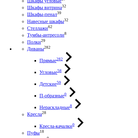
Шкафы угловые
32
Шкафы витрина
39
Шкафы-пенал
32
Навесные шкафы
62
Стеллажи
8
Тумбы-антресоли
29
Полки
282
Диваны
282
Прямые
58
Угловые
59
Детские
0
П-образные
8
Нераскладные
28
Кресла
0
Кресла-качалки
18
Пуфы