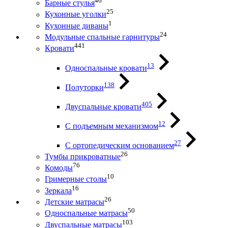
46
Барные стулья
25
Кухонные уголки
1
Кухонные диваны
24
Модульные спальные гарнитуры
441
Кровати
13
Односпальные кровати
138
Полуторки
405
Двуспальные кровати
12
С подъемным механизмом
27
С ортопедическим основанием
26
Тумбы прикроватные
76
Комоды
10
Гримерные столы
16
Зеркала
26
Детские матрасы
50
Односпальные матрасы
103
Двуспальные матрасы