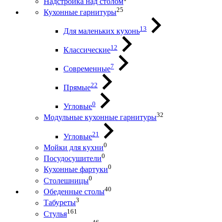
Надстройка над столом
25
Кухонные гарнитуры
13
Для маленьких кухонь
12
Классические
7
Современные
22
Прямые
0
Угловые
32
Модульные кухонные гарнитуры
21
Угловые
0
Мойки для кухни
0
Посудосушители
0
Кухонные фартуки
0
Столешницы
40
Обеденные столы
3
Табуреты
161
Стулья