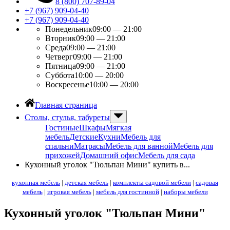
8 (800) 707-89-04
+7 (967) 909-04-40
+7 (967) 909-04-40
Понедельник
09:00 — 21:00
Вторник
09:00 — 21:00
Среда
09:00 — 21:00
Четверг
09:00 — 21:00
Пятница
09:00 — 21:00
Суббота
10:00 — 20:00
Воскресенье
10:00 — 20:00
Главная страница
Столы, стулья, табуреты
Гостиные
Шкафы
Мягкая
мебель
Детские
Кухни
Мебель для
спальни
Матрасы
Мебель для ванной
Мебель для
прихожей
Домашний офис
Мебель для сада
Кухонный уголок "Тюльпан Мини" купить в...
кухонная мебель
|
детская мебель
|
комплекты садовой мебели
|
садовая
мебель
|
игровая мебель
|
мебель для гостинной
|
наборы мебели
Кухонный уголок "Тюльпан Мини"