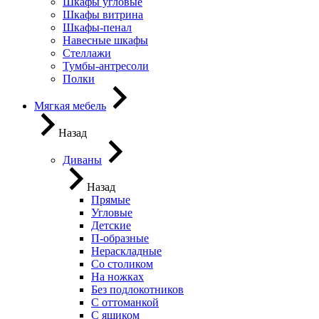
Шкафы угловые
Шкафы витрина
Шкафы-пенал
Навесные шкафы
Стеллажи
Тумбы-антресоли
Полки
Мягкая мебель
Назад
Диваны
Назад
Прямые
Угловые
Детские
П-образные
Нераскладные
Со столиком
На ножках
Без подлокотников
С оттоманкой
С ящиком