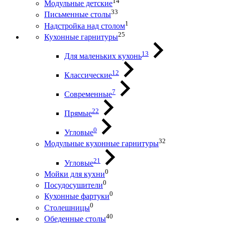
14
Модульные детские
33
Письменные столы
1
Надстройка над столом
25
Кухонные гарнитуры
13
Для маленьких кухонь
12
Классические
7
Современные
22
Прямые
0
Угловые
32
Модульные кухонные гарнитуры
21
Угловые
0
Мойки для кухни
0
Посудосушители
0
Кухонные фартуки
0
Столешницы
40
Обеденные столы