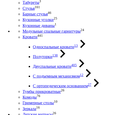
3
Табуреты
161
Стулья
46
Барные стулья
25
Кухонные уголки
1
Кухонные диваны
24
Модульные спальные гарнитуры
441
Кровати
13
Односпальные кровати
138
Полуторки
405
Двуспальные кровати
12
С подъемным механизмом
27
С ортопедическим основанием
26
Тумбы прикроватные
76
Комоды
10
Гримерные столы
16
Зеркала
26
Детские матрасы