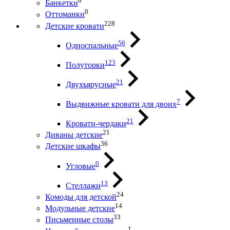
0
Банкетки
0
Оттоманки
228
Детские кровати
56
Односпальные
123
Полуторки
21
Двухъярусные
7
Выдвижные кровати для двоих
21
Кровати-чердаки
21
Диваны детские
36
Детские шкафы
0
Угловые
13
Стеллажи
24
Комоды для детской
14
Модульные детские
33
Письменные столы
1