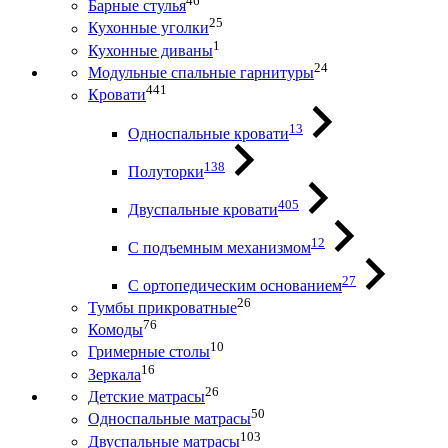
46
Барные стулья
25
Кухонные уголки
1
Кухонные диваны
24
Модульные спальные гарнитуры
441
Кровати
13
Односпальные кровати
138
Полуторки
405
Двуспальные кровати
12
С подъемным механизмом
27
С ортопедическим основанием
26
Тумбы прикроватные
76
Комоды
10
Гримерные столы
16
Зеркала
26
Детские матрасы
50
Односпальные матрасы
103
Двуспальные матрасы