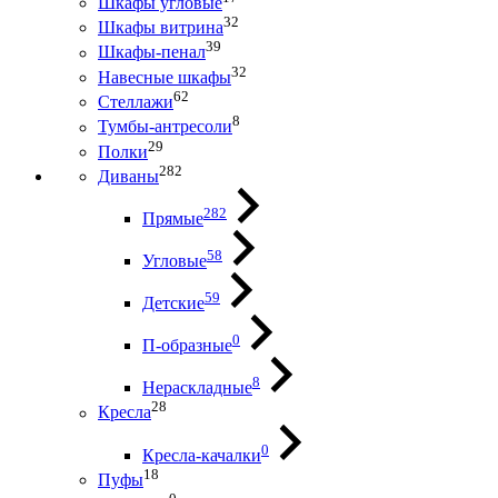
Шкафы угловые
32
Шкафы витрина
39
Шкафы-пенал
32
Навесные шкафы
62
Стеллажи
8
Тумбы-антресоли
29
Полки
282
Диваны
282
Прямые
58
Угловые
59
Детские
0
П-образные
8
Нераскладные
28
Кресла
0
Кресла-качалки
18
Пуфы