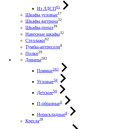
81
Из ЛДСП
17
Шкафы угловые
32
Шкафы витрина
39
Шкафы-пенал
32
Навесные шкафы
62
Стеллажи
8
Тумбы-антресоли
29
Полки
282
Диваны
282
Прямые
58
Угловые
59
Детские
0
П-образные
8
Нераскладные
28
Кресла