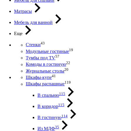
Мебель для спальни
Матрасы
Мебель для ванной
Еще
43
Стенки
19
Модульные гостиные
57
Тумбы под ТV
22
Комоды в гостиную
20
Журнальные столы
41
Шкафы-купе
119
Шкафы распашные
115
В спальню
115
В коридор
114
В гостиную
35
Из МДФ