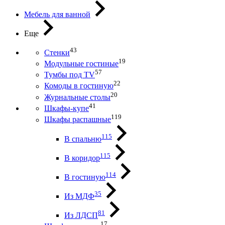
Мебель для ванной
Еще
43
Стенки
19
Модульные гостиные
57
Тумбы под ТV
22
Комоды в гостиную
20
Журнальные столы
41
Шкафы-купе
119
Шкафы распашные
115
В спальню
115
В коридор
114
В гостиную
35
Из МДФ
81
Из ЛДСП
17