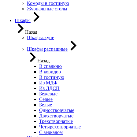
Комоды в гостиную
Журнальные столы
Шкафы
Назад
Шкафы-купе
Шкафы распашные
Назад
В спальню
В коридор
В гостиную
Из МДФ
Из ЛДСП
Бежевые
Серые
Белые
Одностворчатые
Двухстворчатые
Трехстворчатые
Четырехстворчатые
С зеркалом