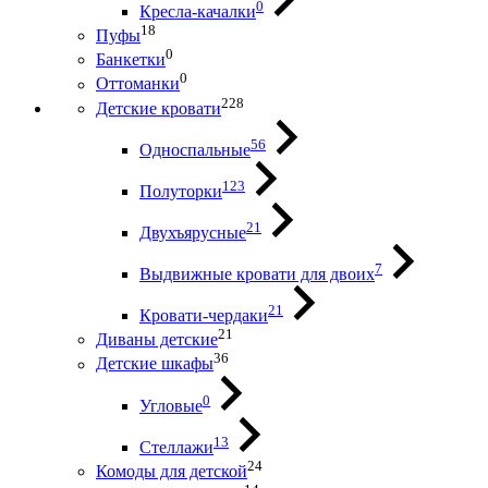
0
Кресла-качалки
18
Пуфы
0
Банкетки
0
Оттоманки
228
Детские кровати
56
Односпальные
123
Полуторки
21
Двухъярусные
7
Выдвижные кровати для двоих
21
Кровати-чердаки
21
Диваны детские
36
Детские шкафы
0
Угловые
13
Стеллажи
24
Комоды для детской