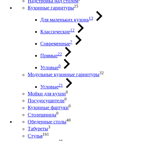
Надстройка над столом
25
Кухонные гарнитуры
13
Для маленьких кухонь
12
Классические
7
Современные
22
Прямые
0
Угловые
32
Модульные кухонные гарнитуры
21
Угловые
0
Мойки для кухни
0
Посудосушители
0
Кухонные фартуки
0
Столешницы
40
Обеденные столы
3
Табуреты
161
Стулья