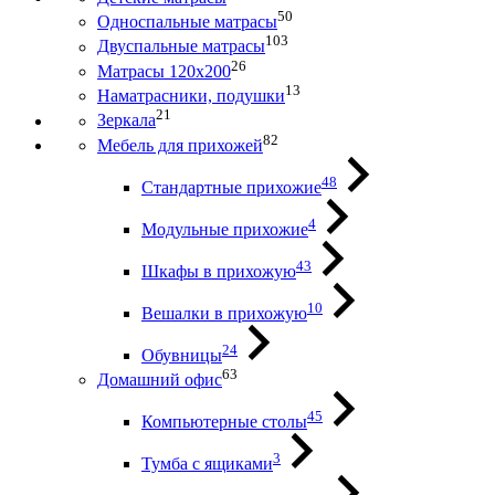
50
Односпальные матрасы
103
Двуспальные матрасы
26
Матрасы 120х200
13
Наматрасники, подушки
21
Зеркала
82
Мебель для прихожей
48
Стандартные прихожие
4
Модульные прихожие
43
Шкафы в прихожую
10
Вешалки в прихожую
24
Обувницы
63
Домашний офис
45
Компьютерные столы
3
Тумба с ящиками