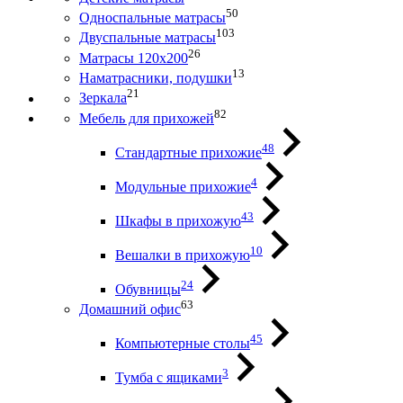
50
Односпальные матрасы
103
Двуспальные матрасы
26
Матрасы 120х200
13
Наматрасники, подушки
21
Зеркала
82
Мебель для прихожей
48
Стандартные прихожие
4
Модульные прихожие
43
Шкафы в прихожую
10
Вешалки в прихожую
24
Обувницы
63
Домашний офис
45
Компьютерные столы
3
Тумба с ящиками