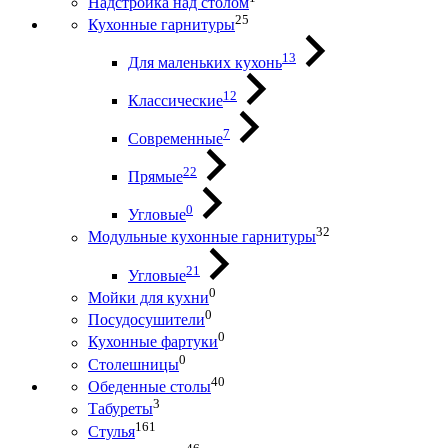
Надстройка над столом
25
Кухонные гарнитуры
13
Для маленьких кухонь
12
Классические
7
Современные
22
Прямые
0
Угловые
32
Модульные кухонные гарнитуры
21
Угловые
0
Мойки для кухни
0
Посудосушители
0
Кухонные фартуки
0
Столешницы
40
Обеденные столы
3
Табуреты
161
Стулья