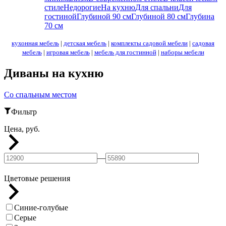
стиле
Недорогие
На кухню
Для спальни
Для
гостиной
Глубиной 90 см
Глубиной 80 см
Глубина
70 см
кухонная мебель
|
детская мебель
|
комплекты садовой мебели
|
садовая
мебель
|
игровая мебель
|
мебель для гостинной
|
наборы мебели
Диваны на кухню
Со спальным местом
Фильтр
Цена, руб.
—
Цветовые решения
Синие-голубые
Серые