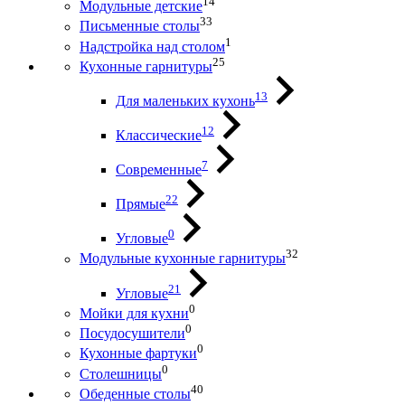
14
Модульные детские
33
Письменные столы
1
Надстройка над столом
25
Кухонные гарнитуры
13
Для маленьких кухонь
12
Классические
7
Современные
22
Прямые
0
Угловые
32
Модульные кухонные гарнитуры
21
Угловые
0
Мойки для кухни
0
Посудосушители
0
Кухонные фартуки
0
Столешницы
40
Обеденные столы