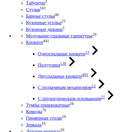
3
Табуреты
161
Стулья
46
Барные стулья
25
Кухонные уголки
1
Кухонные диваны
24
Модульные спальные гарнитуры
441
Кровати
13
Односпальные кровати
138
Полуторки
405
Двуспальные кровати
12
С подъемным механизмом
27
С ортопедическим основанием
26
Тумбы прикроватные
76
Комоды
10
Гримерные столы
16
Зеркала
26
Детские матрасы