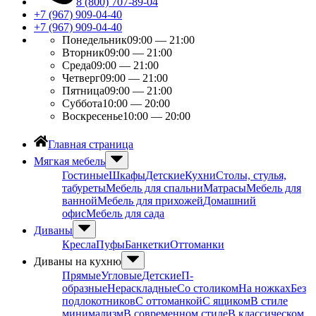
8 (800) 707-89-04
+7 (967) 909-04-40
+7 (967) 909-04-40
Понедельник
09:00 — 21:00
Вторник
09:00 — 21:00
Среда
09:00 — 21:00
Четверг
09:00 — 21:00
Пятница
09:00 — 21:00
Суббота
10:00 — 20:00
Воскресенье
10:00 — 20:00
Главная страница
Мягкая мебель
Гостиные
Шкафы
Детские
Кухни
Столы, стулья,
табуреты
Мебель для спальни
Матрасы
Мебель для
ванной
Мебель для прихожей
Домашний
офис
Мебель для сада
Диваны
Кресла
Пуфы
Банкетки
Оттоманки
Диваны на кухню
Прямые
Угловые
Детские
П-
образные
Нераскладные
Со столиком
На ножках
Без
подлокотников
С оттоманкой
С ящиком
В стиле
минимализм
В современном стиле
В классическом