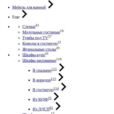
Мебель для ванной
Еще
43
Стенки
19
Модульные гостиные
57
Тумбы под ТV
22
Комоды в гостиную
20
Журнальные столы
41
Шкафы-купе
119
Шкафы распашные
115
В спальню
115
В коридор
114
В гостиную
35
Из МДФ
81
Из ЛДСП
17