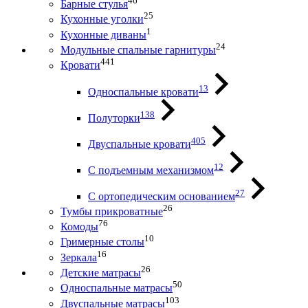
46
Барные стулья
25
Кухонные уголки
1
Кухонные диваны
24
Модульные спальные гарнитуры
441
Кровати
13
Односпальные кровати
138
Полуторки
405
Двуспальные кровати
12
С подъемным механизмом
27
С ортопедическим основанием
26
Тумбы прикроватные
76
Комоды
10
Гримерные столы
16
Зеркала
26
Детские матрасы
50
Односпальные матрасы
103
Двуспальные матрасы