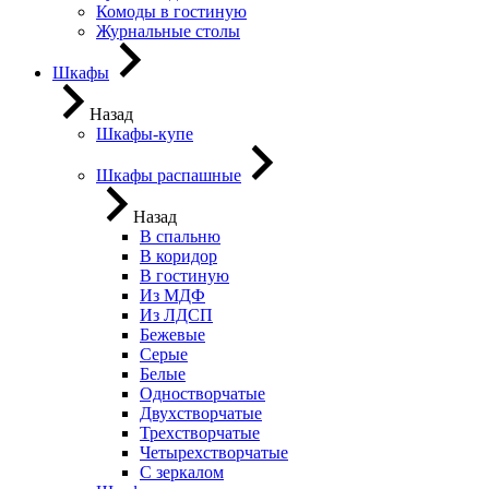
Комоды в гостиную
Журнальные столы
Шкафы
Назад
Шкафы-купе
Шкафы распашные
Назад
В спальню
В коридор
В гостиную
Из МДФ
Из ЛДСП
Бежевые
Серые
Белые
Одностворчатые
Двухстворчатые
Трехстворчатые
Четырехстворчатые
С зеркалом