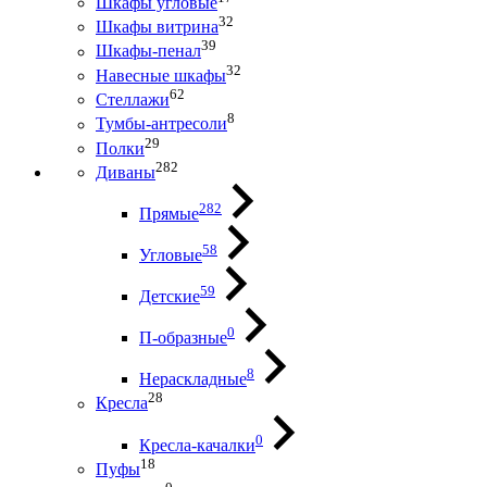
Шкафы угловые
32
Шкафы витрина
39
Шкафы-пенал
32
Навесные шкафы
62
Стеллажи
8
Тумбы-антресоли
29
Полки
282
Диваны
282
Прямые
58
Угловые
59
Детские
0
П-образные
8
Нераскладные
28
Кресла
0
Кресла-качалки
18
Пуфы