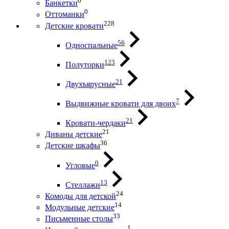
0
Банкетки
0
Оттоманки
228
Детские кровати
56
Односпальные
123
Полуторки
21
Двухъярусные
7
Выдвижные кровати для двоих
21
Кровати-чердаки
21
Диваны детские
36
Детские шкафы
0
Угловые
13
Стеллажи
24
Комоды для детской
14
Модульные детские
33
Письменные столы
1