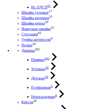
81
Из ЛДСП
17
Шкафы угловые
32
Шкафы витрина
39
Шкафы-пенал
32
Навесные шкафы
62
Стеллажи
8
Тумбы-антресоли
29
Полки
282
Диваны
282
Прямые
58
Угловые
59
Детские
0
П-образные
8
Нераскладные
28
Кресла