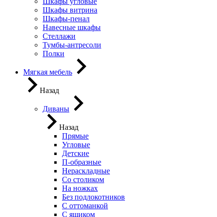
Шкафы угловые
Шкафы витрина
Шкафы-пенал
Навесные шкафы
Стеллажи
Тумбы-антресоли
Полки
Мягкая мебель
Назад
Диваны
Назад
Прямые
Угловые
Детские
П-образные
Нераскладные
Со столиком
На ножках
Без подлокотников
С оттоманкой
С ящиком