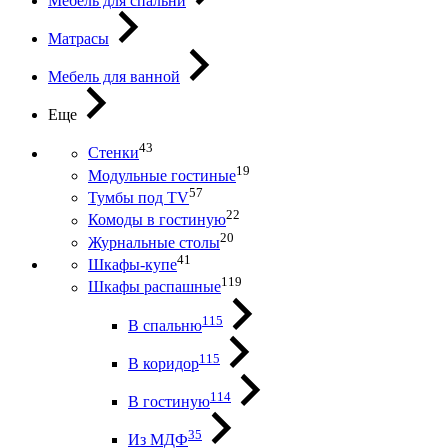
Мебель для спальни
Матрасы
Мебель для ванной
Еще
43
Стенки
19
Модульные гостиные
57
Тумбы под ТV
22
Комоды в гостиную
20
Журнальные столы
41
Шкафы-купе
119
Шкафы распашные
115
В спальню
115
В коридор
114
В гостиную
35
Из МДФ