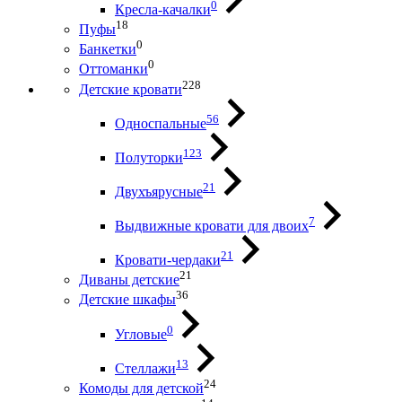
0
Кресла-качалки
18
Пуфы
0
Банкетки
0
Оттоманки
228
Детские кровати
56
Односпальные
123
Полуторки
21
Двухъярусные
7
Выдвижные кровати для двоих
21
Кровати-чердаки
21
Диваны детские
36
Детские шкафы
0
Угловые
13
Стеллажи
24
Комоды для детской