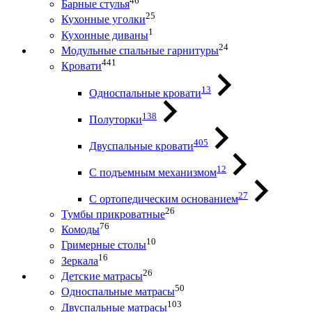
46
Барные стулья
25
Кухонные уголки
1
Кухонные диваны
24
Модульные спальные гарнитуры
441
Кровати
13
Односпальные кровати
138
Полуторки
405
Двуспальные кровати
12
С подъемным механизмом
27
С ортопедическим основанием
26
Тумбы прикроватные
76
Комоды
10
Гримерные столы
16
Зеркала
26
Детские матрасы
50
Односпальные матрасы
103
Двуспальные матрасы