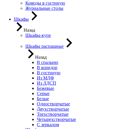
Комоды в гостиную
Журнальные столы
Шкафы
Назад
Шкафы-купе
Шкафы распашные
Назад
В спальню
В коридор
В гостиную
Из МДФ
Из ЛДСП
Бежевые
Серые
Белые
Одностворчатые
Двухстворчатые
Трехстворчатые
Четырехстворчатые
С зеркалом