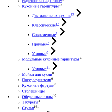
Надстройка над столом
25
Кухонные гарнитуры
13
Для маленьких кухонь
12
Классические
7
Современные
22
Прямые
0
Угловые
32
Модульные кухонные гарнитуры
21
Угловые
0
Мойки для кухни
0
Посудосушители
0
Кухонные фартуки
0
Столешницы
40
Обеденные столы
3
Табуреты
161
Стулья