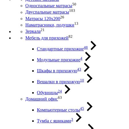
50
Односпальные матрасы
103
Двуспальные матрасы
26
Матрасы 120х200
13
Наматрасники, подушки
21
Зеркала
82
Мебель для прихожей
48
Стандартные прихожие
4
Модульные прихожие
43
Шкафы в прихожую
10
Вешалки в прихожую
24
Обувницы
63
Домашний офис
45
Компьютерные столы
3
Тумба с ящиками