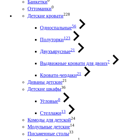
0
Банкетки
0
Оттоманки
228
Детские кровати
56
Односпальные
123
Полуторки
21
Двухъярусные
7
Выдвижные кровати для двоих
21
Кровати-чердаки
21
Диваны детские
36
Детские шкафы
0
Угловые
13
Стеллажи
24
Комоды для детской
14
Модульные детские
33
Письменные столы
1