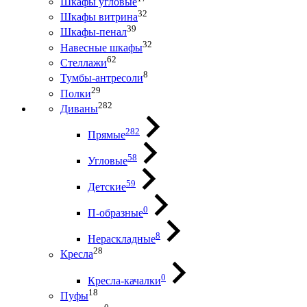
Шкафы угловые
32
Шкафы витрина
39
Шкафы-пенал
32
Навесные шкафы
62
Стеллажи
8
Тумбы-антресоли
29
Полки
282
Диваны
282
Прямые
58
Угловые
59
Детские
0
П-образные
8
Нераскладные
28
Кресла
0
Кресла-качалки
18
Пуфы