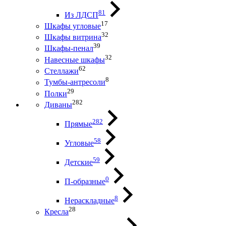
81
Из ЛДСП
17
Шкафы угловые
32
Шкафы витрина
39
Шкафы-пенал
32
Навесные шкафы
62
Стеллажи
8
Тумбы-антресоли
29
Полки
282
Диваны
282
Прямые
58
Угловые
59
Детские
0
П-образные
8
Нераскладные
28
Кресла