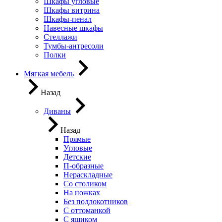
Шкафы угловые
Шкафы витрина
Шкафы-пенал
Навесные шкафы
Стеллажи
Тумбы-антресоли
Полки
Мягкая мебель
Назад
Диваны
Назад
Прямые
Угловые
Детские
П-образные
Нераскладные
Со столиком
На ножках
Без подлокотников
С оттоманкой
С ящиком