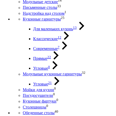
14
Модульные детские
33
Письменные столы
1
Надстройка над столом
25
Кухонные гарнитуры
13
Для маленьких кухонь
12
Классические
7
Современные
22
Прямые
0
Угловые
32
Модульные кухонные гарнитуры
21
Угловые
0
Мойки для кухни
0
Посудосушители
0
Кухонные фартуки
0
Столешницы
40
Обеденные столы