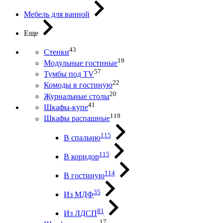
Мебель для ванной
Еще
43
Стенки
19
Модульные гостиные
57
Тумбы под ТV
22
Комоды в гостиную
20
Журнальные столы
41
Шкафы-купе
119
Шкафы распашные
115
В спальню
115
В коридор
114
В гостиную
35
Из МДФ
81
Из ЛДСП
17