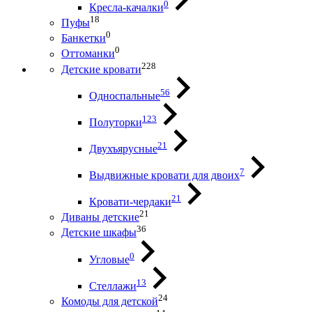
0
Кресла-качалки
18
Пуфы
0
Банкетки
0
Оттоманки
228
Детские кровати
56
Односпальные
123
Полуторки
21
Двухъярусные
7
Выдвижные кровати для двоих
21
Кровати-чердаки
21
Диваны детские
36
Детские шкафы
0
Угловые
13
Стеллажи
24
Комоды для детской