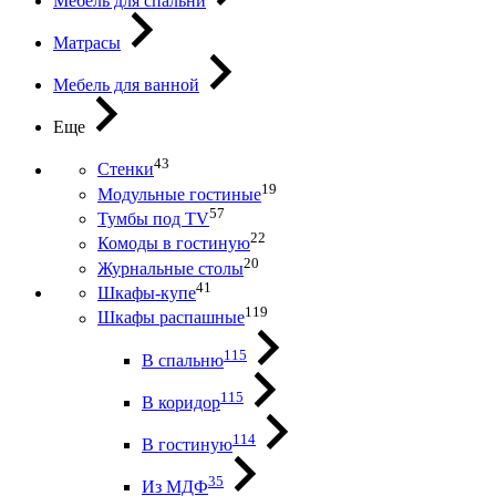
Мебель для спальни
Матрасы
Мебель для ванной
Еще
43
Стенки
19
Модульные гостиные
57
Тумбы под ТV
22
Комоды в гостиную
20
Журнальные столы
41
Шкафы-купе
119
Шкафы распашные
115
В спальню
115
В коридор
114
В гостиную
35
Из МДФ