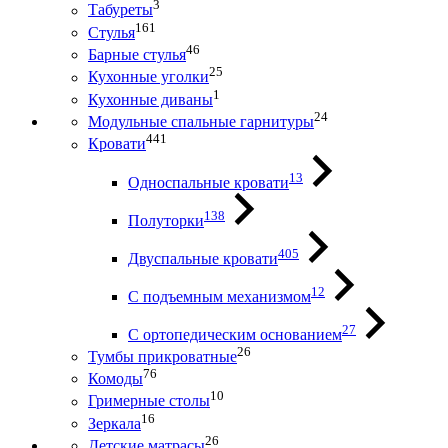
3
Табуреты
161
Стулья
46
Барные стулья
25
Кухонные уголки
1
Кухонные диваны
24
Модульные спальные гарнитуры
441
Кровати
13
Односпальные кровати
138
Полуторки
405
Двуспальные кровати
12
С подъемным механизмом
27
С ортопедическим основанием
26
Тумбы прикроватные
76
Комоды
10
Гримерные столы
16
Зеркала
26
Детские матрасы