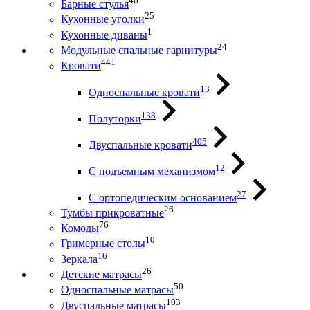
46
Барные стулья
25
Кухонные уголки
1
Кухонные диваны
24
Модульные спальные гарнитуры
441
Кровати
13
Односпальные кровати
138
Полуторки
405
Двуспальные кровати
12
С подъемным механизмом
27
С ортопедическим основанием
26
Тумбы прикроватные
76
Комоды
10
Гримерные столы
16
Зеркала
26
Детские матрасы
50
Односпальные матрасы
103
Двуспальные матрасы