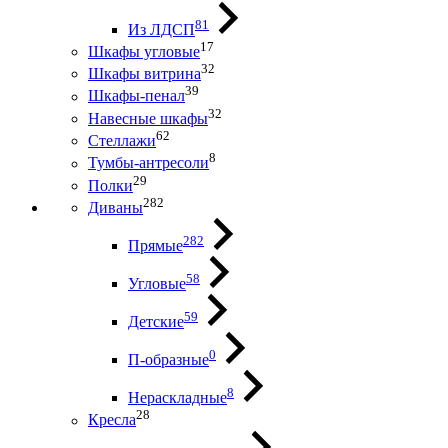
81
Из ЛДСП
17
Шкафы угловые
32
Шкафы витрина
39
Шкафы-пенал
32
Навесные шкафы
62
Стеллажи
8
Тумбы-антресоли
29
Полки
282
Диваны
282
Прямые
58
Угловые
59
Детские
0
П-образные
8
Нераскладные
28
Кресла