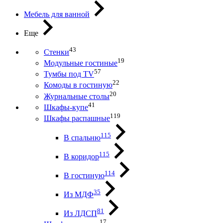
Мебель для ванной
Еще
43
Стенки
19
Модульные гостиные
57
Тумбы под ТV
22
Комоды в гостиную
20
Журнальные столы
41
Шкафы-купе
119
Шкафы распашные
115
В спальню
115
В коридор
114
В гостиную
35
Из МДФ
81
Из ЛДСП
17