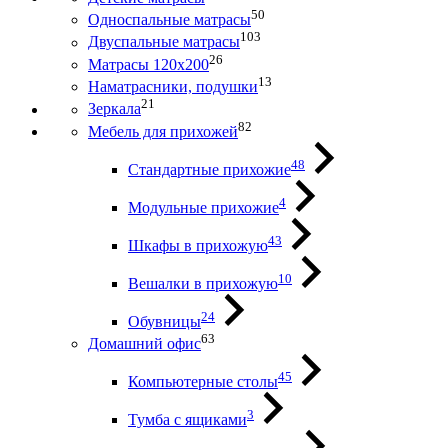
50
Односпальные матрасы
103
Двуспальные матрасы
26
Матрасы 120х200
13
Наматрасники, подушки
21
Зеркала
82
Мебель для прихожей
48
Стандартные прихожие
4
Модульные прихожие
43
Шкафы в прихожую
10
Вешалки в прихожую
24
Обувницы
63
Домашний офис
45
Компьютерные столы
3
Тумба с ящиками