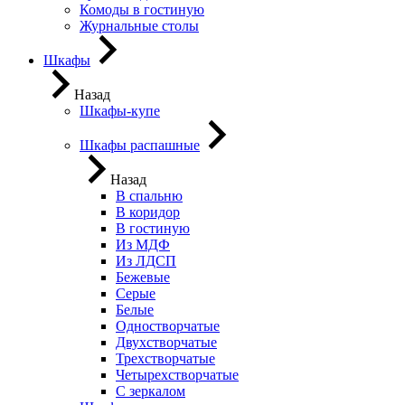
Комоды в гостиную
Журнальные столы
Шкафы
Назад
Шкафы-купе
Шкафы распашные
Назад
В спальню
В коридор
В гостиную
Из МДФ
Из ЛДСП
Бежевые
Серые
Белые
Одностворчатые
Двухстворчатые
Трехстворчатые
Четырехстворчатые
С зеркалом