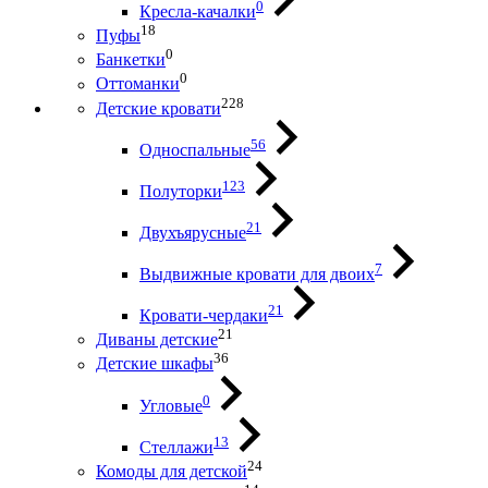
0
Кресла-качалки
18
Пуфы
0
Банкетки
0
Оттоманки
228
Детские кровати
56
Односпальные
123
Полуторки
21
Двухъярусные
7
Выдвижные кровати для двоих
21
Кровати-чердаки
21
Диваны детские
36
Детские шкафы
0
Угловые
13
Стеллажи
24
Комоды для детской