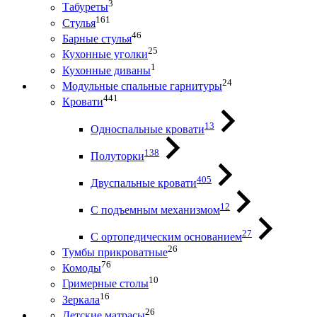
3
Табуреты
161
Стулья
46
Барные стулья
25
Кухонные уголки
1
Кухонные диваны
24
Модульные спальные гарнитуры
441
Кровати
13
Односпальные кровати
138
Полуторки
405
Двуспальные кровати
12
С подъемным механизмом
27
С ортопедическим основанием
26
Тумбы прикроватные
76
Комоды
10
Гримерные столы
16
Зеркала
26
Детские матрасы