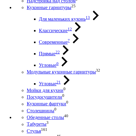
Надстройка над столом
25
Кухонные гарнитуры
13
Для маленьких кухонь
12
Классические
7
Современные
22
Прямые
0
Угловые
32
Модульные кухонные гарнитуры
21
Угловые
0
Мойки для кухни
0
Посудосушители
0
Кухонные фартуки
0
Столешницы
40
Обеденные столы
3
Табуреты
161
Стулья