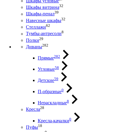
Шкафы угловые
32
Шкафы витрина
39
Шкафы-пенал
32
Навесные шкафы
62
Стеллажи
8
Тумбы-антресоли
29
Полки
282
Диваны
282
Прямые
58
Угловые
59
Детские
0
П-образные
8
Нераскладные
28
Кресла
0
Кресла-качалки
18
Пуфы