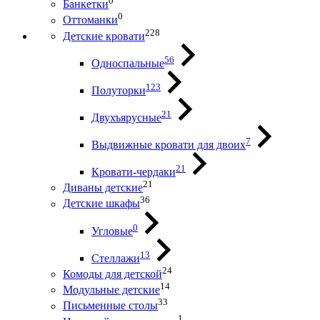
0
Банкетки
0
Оттоманки
228
Детские кровати
56
Односпальные
123
Полуторки
21
Двухъярусные
7
Выдвижные кровати для двоих
21
Кровати-чердаки
21
Диваны детские
36
Детские шкафы
0
Угловые
13
Стеллажи
24
Комоды для детской
14
Модульные детские
33
Письменные столы
1