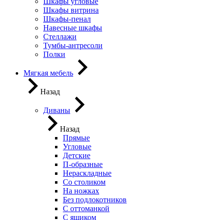
Шкафы угловые
Шкафы витрина
Шкафы-пенал
Навесные шкафы
Стеллажи
Тумбы-антресоли
Полки
Мягкая мебель
Назад
Диваны
Назад
Прямые
Угловые
Детские
П-образные
Нераскладные
Со столиком
На ножках
Без подлокотников
С оттоманкой
С ящиком