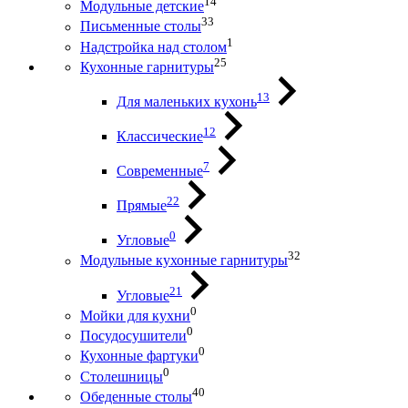
14
Модульные детские
33
Письменные столы
1
Надстройка над столом
25
Кухонные гарнитуры
13
Для маленьких кухонь
12
Классические
7
Современные
22
Прямые
0
Угловые
32
Модульные кухонные гарнитуры
21
Угловые
0
Мойки для кухни
0
Посудосушители
0
Кухонные фартуки
0
Столешницы
40
Обеденные столы