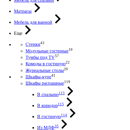
Мебель для спальни
Матрасы
Мебель для ванной
Еще
43
Стенки
19
Модульные гостиные
57
Тумбы под ТV
22
Комоды в гостиную
20
Журнальные столы
41
Шкафы-купе
119
Шкафы распашные
115
В спальню
115
В коридор
114
В гостиную
35
Из МДФ