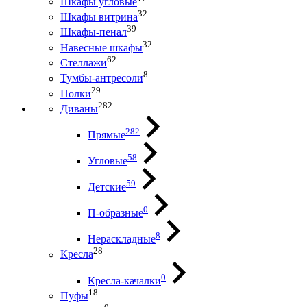
Шкафы угловые
32
Шкафы витрина
39
Шкафы-пенал
32
Навесные шкафы
62
Стеллажи
8
Тумбы-антресоли
29
Полки
282
Диваны
282
Прямые
58
Угловые
59
Детские
0
П-образные
8
Нераскладные
28
Кресла
0
Кресла-качалки
18
Пуфы