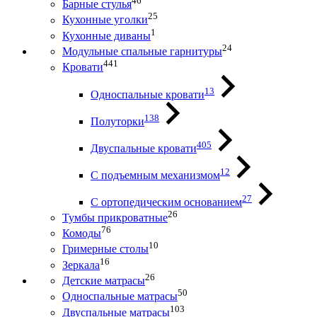
46
Барные стулья
25
Кухонные уголки
1
Кухонные диваны
24
Модульные спальные гарнитуры
441
Кровати
13
Односпальные кровати
138
Полуторки
405
Двуспальные кровати
12
С подъемным механизмом
27
С ортопедическим основанием
26
Тумбы прикроватные
76
Комоды
10
Гримерные столы
16
Зеркала
26
Детские матрасы
50
Односпальные матрасы
103
Двуспальные матрасы