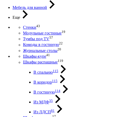
Мебель для ванной
Еще
43
Стенки
19
Модульные гостиные
57
Тумбы под ТV
22
Комоды в гостиную
20
Журнальные столы
41
Шкафы-купе
119
Шкафы распашные
115
В спальню
115
В коридор
114
В гостиную
35
Из МДФ
81
Из ЛДСП
17