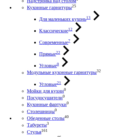
Надстройка над столом
25
Кухонные гарнитуры
13
Для маленьких кухонь
12
Классические
7
Современные
22
Прямые
0
Угловые
32
Модульные кухонные гарнитуры
21
Угловые
0
Мойки для кухни
0
Посудосушители
0
Кухонные фартуки
0
Столешницы
40
Обеденные столы
3
Табуреты
161
Стулья