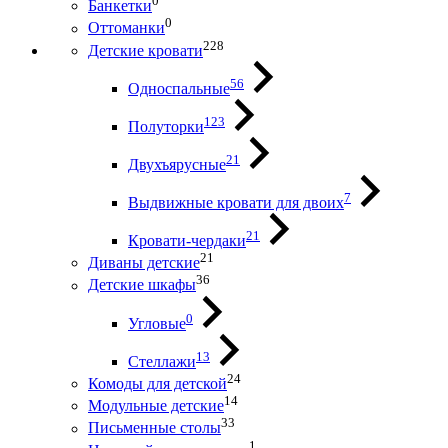
0
Банкетки
0
Оттоманки
228
Детские кровати
56
Односпальные
123
Полуторки
21
Двухъярусные
7
Выдвижные кровати для двоих
21
Кровати-чердаки
21
Диваны детские
36
Детские шкафы
0
Угловые
13
Стеллажи
24
Комоды для детской
14
Модульные детские
33
Письменные столы
1