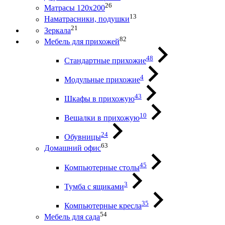
26
Матрасы 120х200
13
Наматрасники, подушки
21
Зеркала
82
Мебель для прихожей
48
Стандартные прихожие
4
Модульные прихожие
43
Шкафы в прихожую
10
Вешалки в прихожую
24
Обувницы
63
Домашний офис
45
Компьютерные столы
3
Тумба с ящиками
35
Компьютерные кресла
54
Мебель для сада