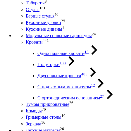
3
Табуреты
161
Стулья
46
Барные стулья
25
Кухонные уголки
1
Кухонные диваны
24
Модульные спальные гарнитуры
441
Кровати
13
Односпальные кровати
138
Полуторки
405
Двуспальные кровати
12
С подъемным механизмом
27
С ортопедическим основанием
26
Тумбы прикроватные
76
Комоды
10
Гримерные столы
16
Зеркала
26
Детские матрасы