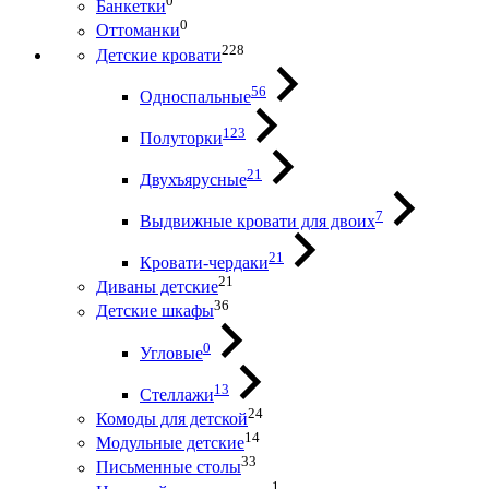
0
Банкетки
0
Оттоманки
228
Детские кровати
56
Односпальные
123
Полуторки
21
Двухъярусные
7
Выдвижные кровати для двоих
21
Кровати-чердаки
21
Диваны детские
36
Детские шкафы
0
Угловые
13
Стеллажи
24
Комоды для детской
14
Модульные детские
33
Письменные столы
1