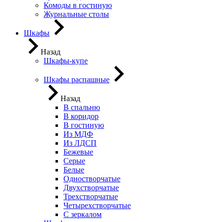
Комоды в гостиную
Журнальные столы
Шкафы
Назад
Шкафы-купе
Шкафы распашные
Назад
В спальню
В коридор
В гостиную
Из МДФ
Из ЛДСП
Бежевые
Серые
Белые
Одностворчатые
Двухстворчатые
Трехстворчатые
Четырехстворчатые
С зеркалом