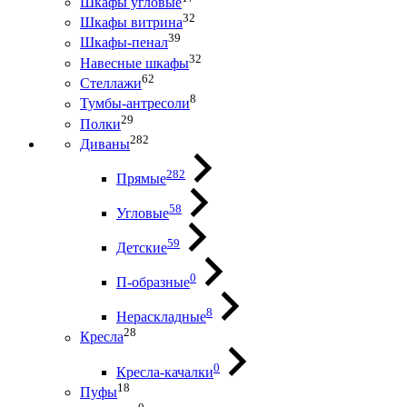
Шкафы угловые
32
Шкафы витрина
39
Шкафы-пенал
32
Навесные шкафы
62
Стеллажи
8
Тумбы-антресоли
29
Полки
282
Диваны
282
Прямые
58
Угловые
59
Детские
0
П-образные
8
Нераскладные
28
Кресла
0
Кресла-качалки
18
Пуфы