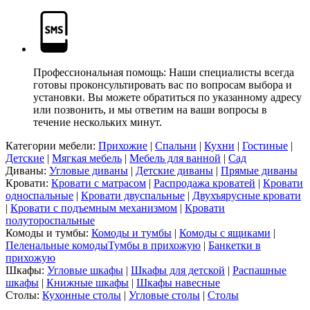
Профессиональная помощь: Наши специалисты всегда
готовы проконсультировать вас по вопросам выбора и
установки. Вы можете обратиться по указанному адресу
или позвонить, и мы ответим на ваши вопросы в
течение нескольких минут.
Категории мебели:
Прихожие
|
Спальни
|
Кухни
|
Гостиные
|
Детские
|
Мягкая мебель
|
Мебель для ванной
|
Сад
Диваны:
Угловые диваны
|
Детские диваны
|
Прямые диваны
Кровати:
Кровати с матрасом
|
Распродажа кроватей
|
Кровати
односпальные
|
Кровати двуспальные
|
Двухъярусные кровати
|
Кровати с подъемным механизмом
|
Кровати
полутороспальные
Комоды и тумбы:
Комоды и тумбы
|
Комоды с ящиками
|
Пеленальные комоды
Тумбы в прихожую
|
Банкетки в
прихожую
Шкафы:
Угловые шкафы
|
Шкафы для детской
|
Распашные
шкафы
|
Книжные шкафы
|
Шкафы навесные
Столы:
Кухонные столы
|
Угловые столы
|
Cтолы