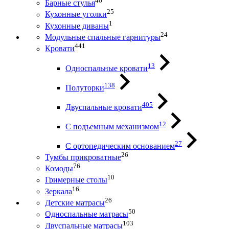
46
Барные стулья
25
Кухонные уголки
1
Кухонные диваны
24
Модульные спальные гарнитуры
441
Кровати
13
Односпальные кровати
138
Полуторки
405
Двуспальные кровати
12
С подъемным механизмом
27
С ортопедическим основанием
26
Тумбы прикроватные
76
Комоды
10
Гримерные столы
16
Зеркала
26
Детские матрасы
50
Односпальные матрасы
103
Двуспальные матрасы