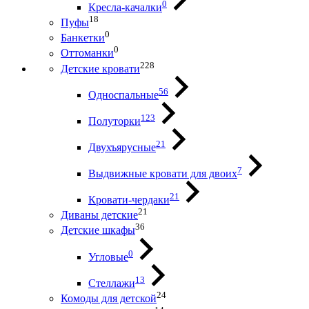
0
Кресла-качалки
18
Пуфы
0
Банкетки
0
Оттоманки
228
Детские кровати
56
Односпальные
123
Полуторки
21
Двухъярусные
7
Выдвижные кровати для двоих
21
Кровати-чердаки
21
Диваны детские
36
Детские шкафы
0
Угловые
13
Стеллажи
24
Комоды для детской