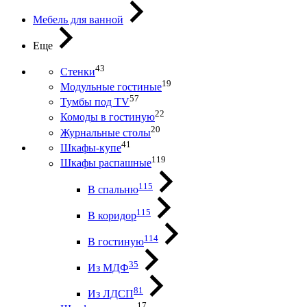
Мебель для ванной
Еще
43
Стенки
19
Модульные гостиные
57
Тумбы под ТV
22
Комоды в гостиную
20
Журнальные столы
41
Шкафы-купе
119
Шкафы распашные
115
В спальню
115
В коридор
114
В гостиную
35
Из МДФ
81
Из ЛДСП
17