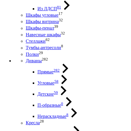
81
Из ЛДСП
17
Шкафы угловые
32
Шкафы витрина
39
Шкафы-пенал
32
Навесные шкафы
62
Стеллажи
8
Тумбы-антресоли
29
Полки
282
Диваны
282
Прямые
58
Угловые
59
Детские
0
П-образные
8
Нераскладные
28
Кресла