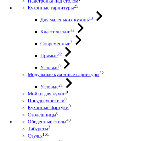
Надстройка над столом
25
Кухонные гарнитуры
13
Для маленьких кухонь
12
Классические
7
Современные
22
Прямые
0
Угловые
32
Модульные кухонные гарнитуры
21
Угловые
0
Мойки для кухни
0
Посудосушители
0
Кухонные фартуки
0
Столешницы
40
Обеденные столы
3
Табуреты
161
Стулья