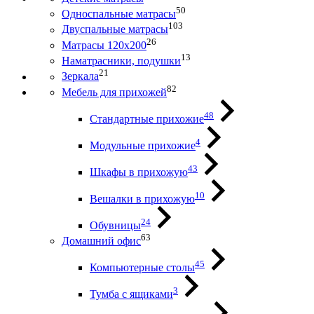
50
Односпальные матрасы
103
Двуспальные матрасы
26
Матрасы 120х200
13
Наматрасники, подушки
21
Зеркала
82
Мебель для прихожей
48
Стандартные прихожие
4
Модульные прихожие
43
Шкафы в прихожую
10
Вешалки в прихожую
24
Обувницы
63
Домашний офис
45
Компьютерные столы
3
Тумба с ящиками