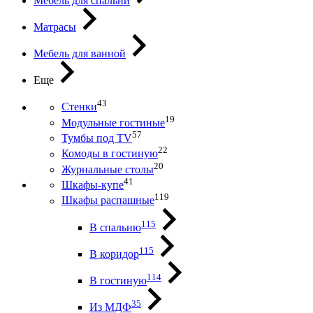
Мебель для спальни
Матрасы
Мебель для ванной
Еще
43
Стенки
19
Модульные гостиные
57
Тумбы под ТV
22
Комоды в гостиную
20
Журнальные столы
41
Шкафы-купе
119
Шкафы распашные
115
В спальню
115
В коридор
114
В гостиную
35
Из МДФ