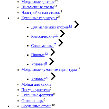
14
Модульные детские
33
Письменные столы
1
Надстройка над столом
25
Кухонные гарнитуры
13
Для маленьких кухонь
12
Классические
7
Современные
22
Прямые
0
Угловые
32
Модульные кухонные гарнитуры
21
Угловые
0
Мойки для кухни
0
Посудосушители
0
Кухонные фартуки
0
Столешницы
40
Обеденные столы