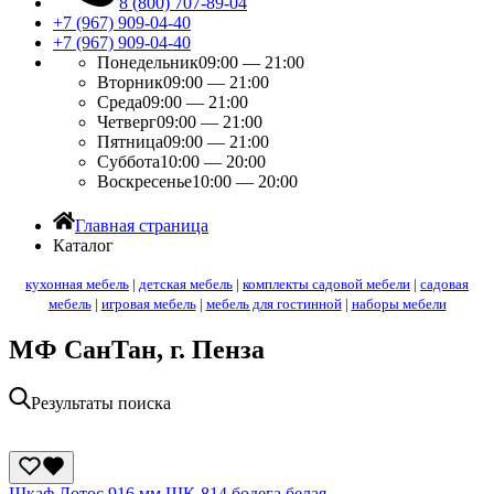
8 (800) 707-89-04
+7 (967) 909-04-40
+7 (967) 909-04-40
Понедельник
09:00 — 21:00
Вторник
09:00 — 21:00
Среда
09:00 — 21:00
Четверг
09:00 — 21:00
Пятница
09:00 — 21:00
Суббота
10:00 — 20:00
Воскресенье
10:00 — 20:00
Главная страница
Каталог
кухонная мебель
|
детская мебель
|
комплекты садовой мебели
|
садовая
мебель
|
игровая мебель
|
мебель для гостинной
|
наборы мебели
МФ СанТан, г. Пенза
Результаты поиска
Шкаф Лотос 916 мм ШК-814 бодега белая