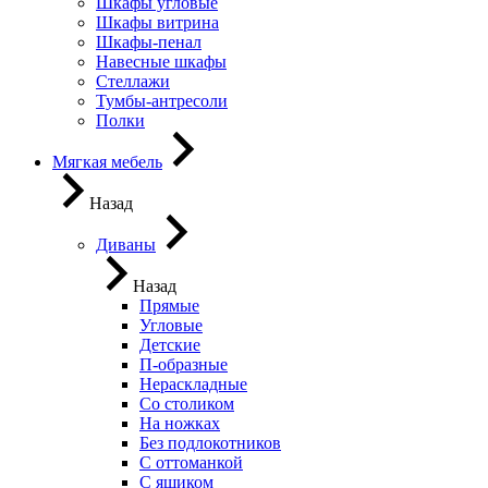
Шкафы угловые
Шкафы витрина
Шкафы-пенал
Навесные шкафы
Стеллажи
Тумбы-антресоли
Полки
Мягкая мебель
Назад
Диваны
Назад
Прямые
Угловые
Детские
П-образные
Нераскладные
Со столиком
На ножках
Без подлокотников
С оттоманкой
С ящиком