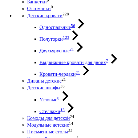
0
Банкетки
0
Оттоманки
228
Детские кровати
56
Односпальные
123
Полуторки
21
Двухъярусные
7
Выдвижные кровати для двоих
21
Кровати-чердаки
21
Диваны детские
36
Детские шкафы
0
Угловые
13
Стеллажи
24
Комоды для детской
14
Модульные детские
33
Письменные столы
1