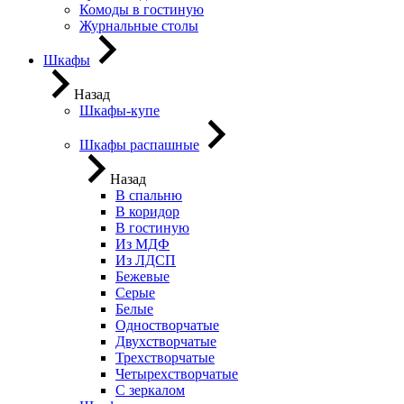
Комоды в гостиную
Журнальные столы
Шкафы
Назад
Шкафы-купе
Шкафы распашные
Назад
В спальню
В коридор
В гостиную
Из МДФ
Из ЛДСП
Бежевые
Серые
Белые
Одностворчатые
Двухстворчатые
Трехстворчатые
Четырехстворчатые
С зеркалом