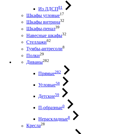
81
Из ЛДСП
17
Шкафы угловые
32
Шкафы витрина
39
Шкафы-пенал
32
Навесные шкафы
62
Стеллажи
8
Тумбы-антресоли
29
Полки
282
Диваны
282
Прямые
58
Угловые
59
Детские
0
П-образные
8
Нераскладные
28
Кресла