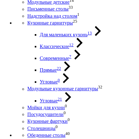
14
Модульные детские
33
Письменные столы
1
Надстройка над столом
25
Кухонные гарнитуры
13
Для маленьких кухонь
12
Классические
7
Современные
22
Прямые
0
Угловые
32
Модульные кухонные гарнитуры
21
Угловые
0
Мойки для кухни
0
Посудосушители
0
Кухонные фартуки
0
Столешницы
40
Обеденные столы