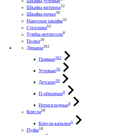
Шкафы угловые
32
Шкафы витрина
39
Шкафы-пенал
32
Навесные шкафы
62
Стеллажи
8
Тумбы-антресоли
29
Полки
282
Диваны
282
Прямые
58
Угловые
59
Детские
0
П-образные
8
Нераскладные
28
Кресла
0
Кресла-качалки
18
Пуфы