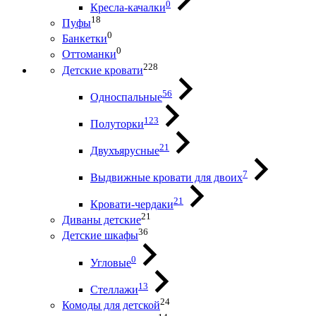
0
Кресла-качалки
18
Пуфы
0
Банкетки
0
Оттоманки
228
Детские кровати
56
Односпальные
123
Полуторки
21
Двухъярусные
7
Выдвижные кровати для двоих
21
Кровати-чердаки
21
Диваны детские
36
Детские шкафы
0
Угловые
13
Стеллажи
24
Комоды для детской