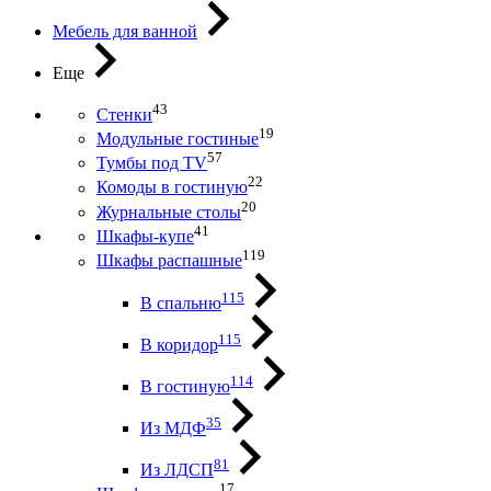
Мебель для ванной
Еще
43
Стенки
19
Модульные гостиные
57
Тумбы под ТV
22
Комоды в гостиную
20
Журнальные столы
41
Шкафы-купе
119
Шкафы распашные
115
В спальню
115
В коридор
114
В гостиную
35
Из МДФ
81
Из ЛДСП
17