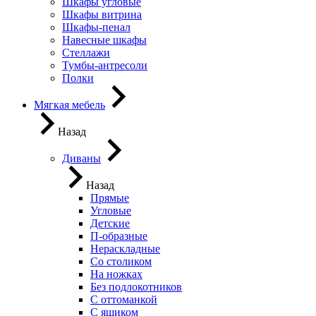
Шкафы угловые
Шкафы витрина
Шкафы-пенал
Навесные шкафы
Стеллажи
Тумбы-антресоли
Полки
Мягкая мебель
Назад
Диваны
Назад
Прямые
Угловые
Детские
П-образные
Нераскладные
Со столиком
На ножках
Без подлокотников
С оттоманкой
С ящиком