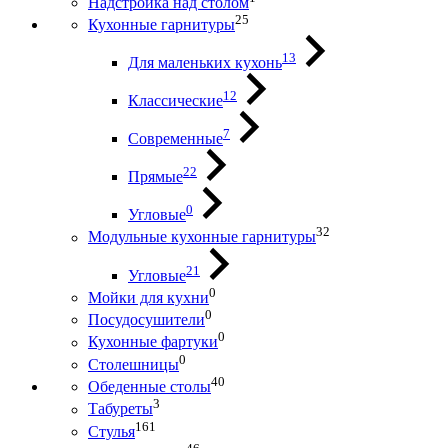
Надстройка над столом
25
Кухонные гарнитуры
13
Для маленьких кухонь
12
Классические
7
Современные
22
Прямые
0
Угловые
32
Модульные кухонные гарнитуры
21
Угловые
0
Мойки для кухни
0
Посудосушители
0
Кухонные фартуки
0
Столешницы
40
Обеденные столы
3
Табуреты
161
Стулья