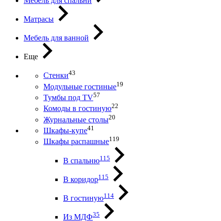
Мебель для спальни
Матрасы
Мебель для ванной
Еще
43
Стенки
19
Модульные гостиные
57
Тумбы под ТV
22
Комоды в гостиную
20
Журнальные столы
41
Шкафы-купе
119
Шкафы распашные
115
В спальню
115
В коридор
114
В гостиную
35
Из МДФ