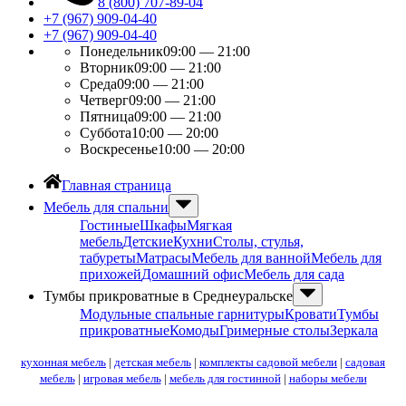
8 (800) 707-89-04
+7 (967) 909-04-40
+7 (967) 909-04-40
Понедельник
09:00 — 21:00
Вторник
09:00 — 21:00
Среда
09:00 — 21:00
Четверг
09:00 — 21:00
Пятница
09:00 — 21:00
Суббота
10:00 — 20:00
Воскресенье
10:00 — 20:00
Главная страница
Мебель для спальни
Гостиные
Шкафы
Мягкая
мебель
Детские
Кухни
Столы, стулья,
табуреты
Матрасы
Мебель для ванной
Мебель для
прихожей
Домашний офис
Мебель для сада
Тумбы прикроватные в Среднеуральске
Модульные спальные гарнитуры
Кровати
Тумбы
прикроватные
Комоды
Гримерные столы
Зеркала
кухонная мебель
|
детская мебель
|
комплекты садовой мебели
|
садовая
мебель
|
игровая мебель
|
мебель для гостинной
|
наборы мебели