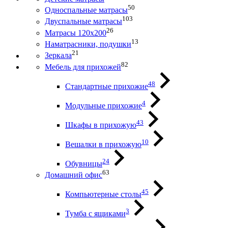
50
Односпальные матрасы
103
Двуспальные матрасы
26
Матрасы 120х200
13
Наматрасники, подушки
21
Зеркала
82
Мебель для прихожей
48
Стандартные прихожие
4
Модульные прихожие
43
Шкафы в прихожую
10
Вешалки в прихожую
24
Обувницы
63
Домашний офис
45
Компьютерные столы
3
Тумба с ящиками