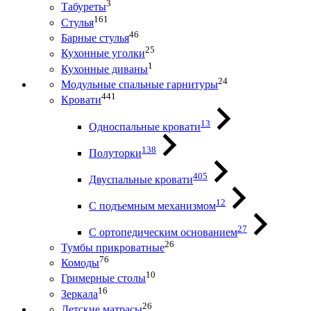
3
Табуреты
161
Стулья
46
Барные стулья
25
Кухонные уголки
1
Кухонные диваны
24
Модульные спальные гарнитуры
441
Кровати
13
Односпальные кровати
138
Полуторки
405
Двуспальные кровати
12
С подъемным механизмом
27
С ортопедическим основанием
26
Тумбы прикроватные
76
Комоды
10
Гримерные столы
16
Зеркала
26
Детские матрасы