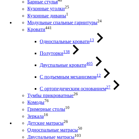
46
Барные стулья
25
Кухонные уголки
1
Кухонные диваны
24
Модульные спальные гарнитуры
441
Кровати
13
Односпальные кровати
138
Полуторки
405
Двуспальные кровати
12
С подъемным механизмом
27
С ортопедическим основанием
26
Тумбы прикроватные
76
Комоды
10
Гримерные столы
16
Зеркала
26
Детские матрасы
50
Односпальные матрасы
103
Двуспальные матрасы