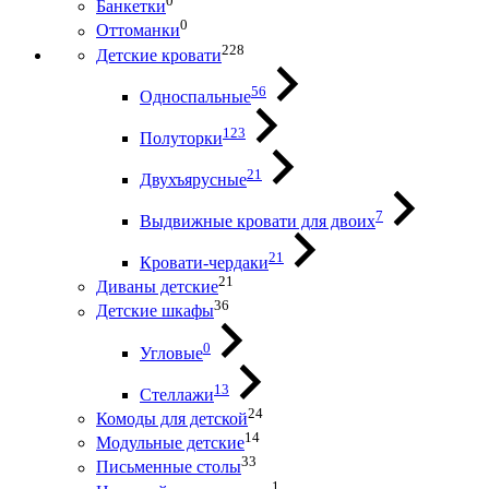
0
Банкетки
0
Оттоманки
228
Детские кровати
56
Односпальные
123
Полуторки
21
Двухъярусные
7
Выдвижные кровати для двоих
21
Кровати-чердаки
21
Диваны детские
36
Детские шкафы
0
Угловые
13
Стеллажи
24
Комоды для детской
14
Модульные детские
33
Письменные столы
1