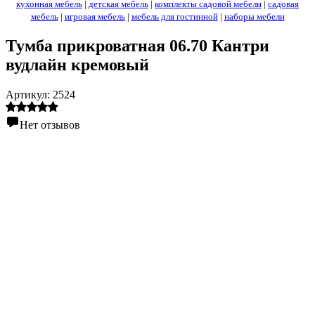
кухонная мебель
|
детская мебель
|
комплекты садовой мебели
|
садовая
мебель
|
игровая мебель
|
мебель для гостинной
|
наборы мебели
Тумба прикроватная 06.70 Кантри
вудлайн кремовый
Артикул:
2524
Нет отзывов