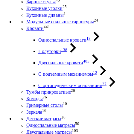
46
Барные стулья
25
Кухонные уголки
1
Кухонные диваны
24
Модульные спальные гарнитуры
441
Кровати
13
Односпальные кровати
138
Полуторки
405
Двуспальные кровати
12
С подъемным механизмом
27
С ортопедическим основанием
26
Тумбы прикроватные
76
Комоды
10
Гримерные столы
16
Зеркала
26
Детские матрасы
50
Односпальные матрасы
103
Двуспальные матрасы