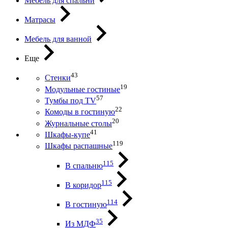
Мебель для спальни
Матрасы
Мебель для ванной
Еще
43
Стенки
19
Модульные гостиные
57
Тумбы под ТV
22
Комоды в гостиную
20
Журнальные столы
41
Шкафы-купе
119
Шкафы распашные
115
В спальню
115
В коридор
114
В гостиную
35
Из МДФ