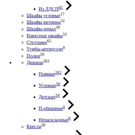
81
Из ЛДСП
17
Шкафы угловые
32
Шкафы витрина
39
Шкафы-пенал
32
Навесные шкафы
62
Стеллажи
8
Тумбы-антресоли
29
Полки
282
Диваны
282
Прямые
58
Угловые
59
Детские
0
П-образные
8
Нераскладные
28
Кресла