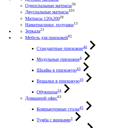
50
Односпальные матрасы
103
Двуспальные матрасы
26
Матрасы 120х200
13
Наматрасники, подушки
21
Зеркала
82
Мебель для прихожей
48
Стандартные прихожие
4
Модульные прихожие
43
Шкафы в прихожую
10
Вешалки в прихожую
24
Обувницы
63
Домашний офис
45
Компьютерные столы
3
Тумба с ящиками