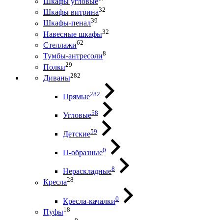
Шкафы угловые
32
Шкафы витрина
39
Шкафы-пенал
32
Навесные шкафы
62
Стеллажи
8
Тумбы-антресоли
29
Полки
282
Диваны
282
Прямые
58
Угловые
59
Детские
0
П-образные
8
Нераскладные
28
Кресла
0
Кресла-качалки
18
Пуфы