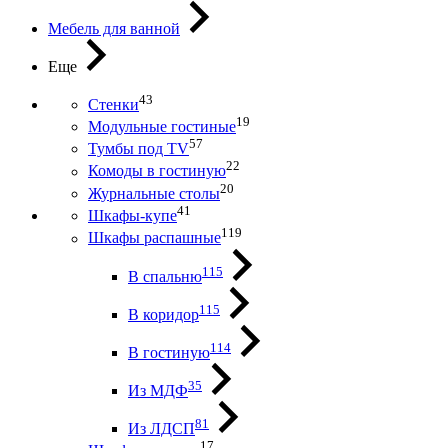
Мебель для ванной
Еще
43
Стенки
19
Модульные гостиные
57
Тумбы под ТV
22
Комоды в гостиную
20
Журнальные столы
41
Шкафы-купе
119
Шкафы распашные
115
В спальню
115
В коридор
114
В гостиную
35
Из МДФ
81
Из ЛДСП
17