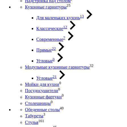
Надстройка над столом
25
Кухонные гарнитуры
13
Для маленьких кухонь
12
Классические
7
Современные
22
Прямые
0
Угловые
32
Модульные кухонные гарнитуры
21
Угловые
0
Мойки для кухни
0
Посудосушители
0
Кухонные фартуки
0
Столешницы
40
Обеденные столы
3
Табуреты
161
Стулья