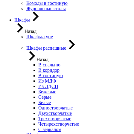
Комоды в гостиную
Журнальные столы
Шкафы
Назад
Шкафы-купе
Шкафы распашные
Назад
В спальню
В коридор
В гостиную
Из МДФ
Из ЛДСП
Бежевые
Серые
Белые
Одностворчатые
Двухстворчатые
Трехстворчатые
Четырехстворчатые
С зеркалом