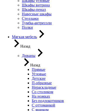
Шкафы угловые
Шкафы витрина
Шкафы-пенал
Навесные шкафы
Стеллажи
Тумбы-антресоли
Полки
Мягкая мебель
Назад
Диваны
Назад
Прямые
Угловые
Детские
П-образные
Нераскладные
Со столиком
На ножках
Без подлокотников
С оттоманкой
С ящиком