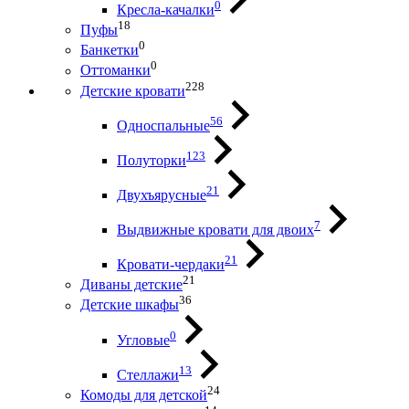
0
Кресла-качалки
18
Пуфы
0
Банкетки
0
Оттоманки
228
Детские кровати
56
Односпальные
123
Полуторки
21
Двухъярусные
7
Выдвижные кровати для двоих
21
Кровати-чердаки
21
Диваны детские
36
Детские шкафы
0
Угловые
13
Стеллажи
24
Комоды для детской