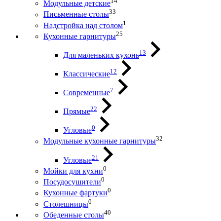
14
Модульные детские
33
Письменные столы
1
Надстройка над столом
25
Кухонные гарнитуры
13
Для маленьких кухонь
12
Классические
7
Современные
22
Прямые
0
Угловые
32
Модульные кухонные гарнитуры
21
Угловые
0
Мойки для кухни
0
Посудосушители
0
Кухонные фартуки
0
Столешницы
40
Обеденные столы