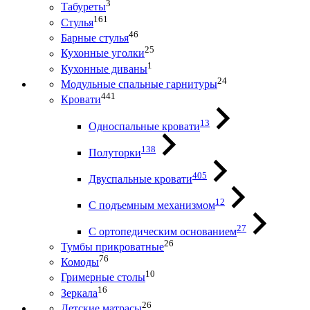
3
Табуреты
161
Стулья
46
Барные стулья
25
Кухонные уголки
1
Кухонные диваны
24
Модульные спальные гарнитуры
441
Кровати
13
Односпальные кровати
138
Полуторки
405
Двуспальные кровати
12
С подъемным механизмом
27
С ортопедическим основанием
26
Тумбы прикроватные
76
Комоды
10
Гримерные столы
16
Зеркала
26
Детские матрасы