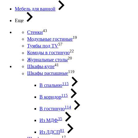
Мебель для ванной
Еще
43
Стенки
19
Модульные гостиные
57
Тумбы под ТV
22
Комоды в гостиную
20
Журнальные столы
41
Шкафы-купе
119
Шкафы распашные
115
В спальню
115
В коридор
114
В гостиную
35
Из МДФ
81
Из ЛДСП
17