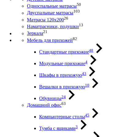
50
Односпальные матрасы
103
Двуспальные матрасы
26
Матрасы 120х200
13
Наматрасники, подушки
21
Зеркала
82
Мебель для прихожей
48
Стандартные прихожие
4
Модульные прихожие
43
Шкафы в прихожую
10
Вешалки в прихожую
24
Обувницы
63
Домашний офис
45
Компьютерные столы
3
Тумба с ящиками