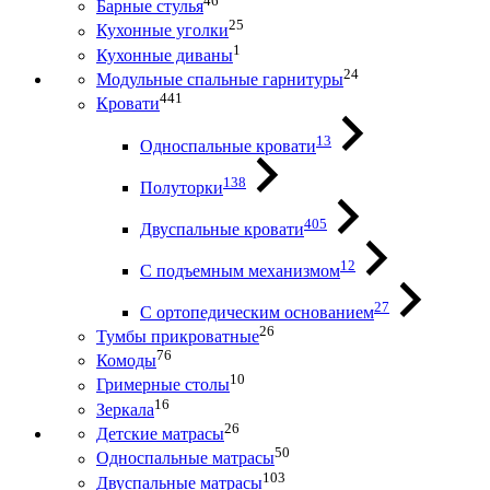
46
Барные стулья
25
Кухонные уголки
1
Кухонные диваны
24
Модульные спальные гарнитуры
441
Кровати
13
Односпальные кровати
138
Полуторки
405
Двуспальные кровати
12
С подъемным механизмом
27
С ортопедическим основанием
26
Тумбы прикроватные
76
Комоды
10
Гримерные столы
16
Зеркала
26
Детские матрасы
50
Односпальные матрасы
103
Двуспальные матрасы