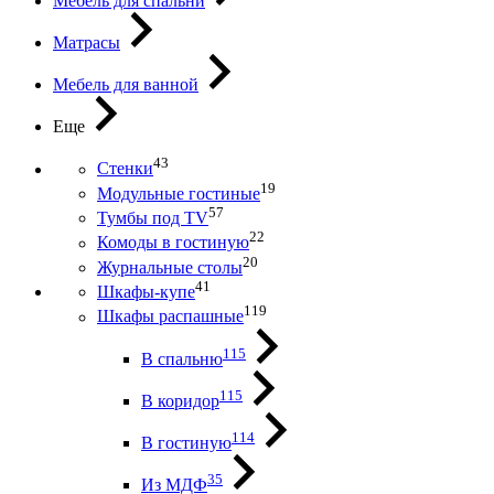
Мебель для спальни
Матрасы
Мебель для ванной
Еще
43
Стенки
19
Модульные гостиные
57
Тумбы под ТV
22
Комоды в гостиную
20
Журнальные столы
41
Шкафы-купе
119
Шкафы распашные
115
В спальню
115
В коридор
114
В гостиную
35
Из МДФ