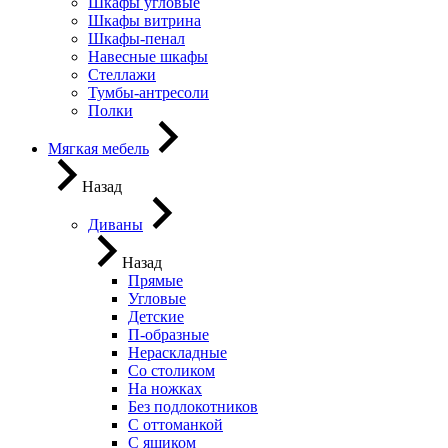
Шкафы угловые
Шкафы витрина
Шкафы-пенал
Навесные шкафы
Стеллажи
Тумбы-антресоли
Полки
Мягкая мебель
Назад
Диваны
Назад
Прямые
Угловые
Детские
П-образные
Нераскладные
Со столиком
На ножках
Без подлокотников
С оттоманкой
С ящиком