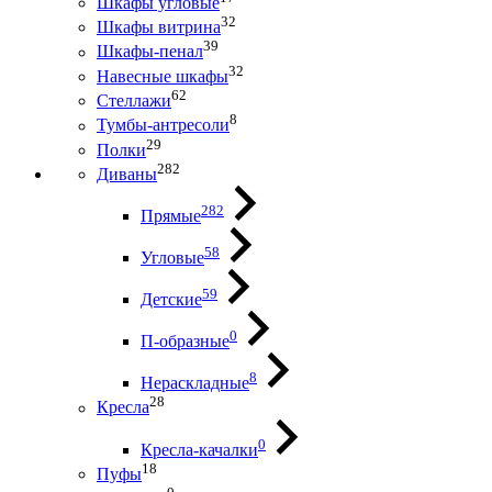
Шкафы угловые
32
Шкафы витрина
39
Шкафы-пенал
32
Навесные шкафы
62
Стеллажи
8
Тумбы-антресоли
29
Полки
282
Диваны
282
Прямые
58
Угловые
59
Детские
0
П-образные
8
Нераскладные
28
Кресла
0
Кресла-качалки
18
Пуфы