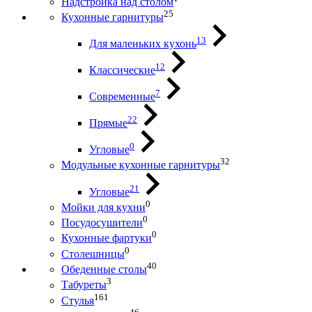
Надстройка над столом
25
Кухонные гарнитуры
13
Для маленьких кухонь
12
Классические
7
Современные
22
Прямые
0
Угловые
32
Модульные кухонные гарнитуры
21
Угловые
0
Мойки для кухни
0
Посудосушители
0
Кухонные фартуки
0
Столешницы
40
Обеденные столы
3
Табуреты
161
Стулья