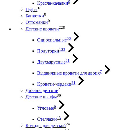
0
Кресла-качалки
18
Пуфы
0
Банкетки
0
Оттоманки
228
Детские кровати
56
Односпальные
123
Полуторки
21
Двухъярусные
7
Выдвижные кровати для двоих
21
Кровати-чердаки
21
Диваны детские
36
Детские шкафы
0
Угловые
13
Стеллажи
24
Комоды для детской