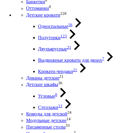
0
Банкетки
0
Оттоманки
228
Детские кровати
56
Односпальные
123
Полуторки
21
Двухъярусные
7
Выдвижные кровати для двоих
21
Кровати-чердаки
21
Диваны детские
36
Детские шкафы
0
Угловые
13
Стеллажи
24
Комоды для детской
14
Модульные детские
33
Письменные столы
1