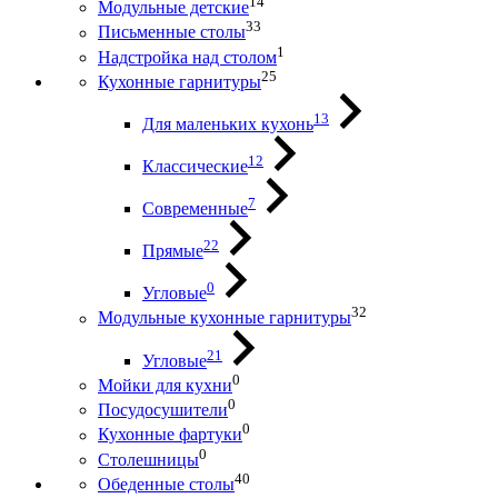
14
Модульные детские
33
Письменные столы
1
Надстройка над столом
25
Кухонные гарнитуры
13
Для маленьких кухонь
12
Классические
7
Современные
22
Прямые
0
Угловые
32
Модульные кухонные гарнитуры
21
Угловые
0
Мойки для кухни
0
Посудосушители
0
Кухонные фартуки
0
Столешницы
40
Обеденные столы