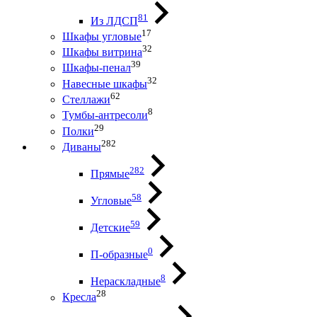
81
Из ЛДСП
17
Шкафы угловые
32
Шкафы витрина
39
Шкафы-пенал
32
Навесные шкафы
62
Стеллажи
8
Тумбы-антресоли
29
Полки
282
Диваны
282
Прямые
58
Угловые
59
Детские
0
П-образные
8
Нераскладные
28
Кресла