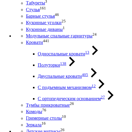
3
Табуреты
161
Стулья
46
Барные стулья
25
Кухонные уголки
1
Кухонные диваны
24
Модульные спальные гарнитуры
441
Кровати
13
Односпальные кровати
138
Полуторки
405
Двуспальные кровати
12
С подъемным механизмом
27
С ортопедическим основанием
26
Тумбы прикроватные
76
Комоды
10
Гримерные столы
16
Зеркала
26
Детские матрасы