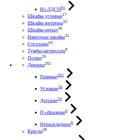
81
Из ЛДСП
17
Шкафы угловые
32
Шкафы витрина
39
Шкафы-пенал
32
Навесные шкафы
62
Стеллажи
8
Тумбы-антресоли
29
Полки
282
Диваны
282
Прямые
58
Угловые
59
Детские
0
П-образные
8
Нераскладные
28
Кресла