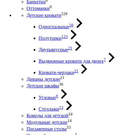
0
Банкетки
0
Оттоманки
228
Детские кровати
56
Односпальные
123
Полуторки
21
Двухъярусные
7
Выдвижные кровати для двоих
21
Кровати-чердаки
21
Диваны детские
36
Детские шкафы
0
Угловые
13
Стеллажи
24
Комоды для детской
14
Модульные детские
33
Письменные столы
1