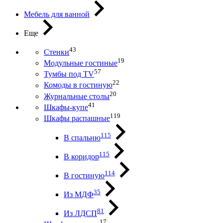
Мебель для ванной
Еще
43
Стенки
19
Модульные гостиные
57
Тумбы под ТV
22
Комоды в гостиную
20
Журнальные столы
41
Шкафы-купе
119
Шкафы распашные
115
В спальню
115
В коридор
114
В гостиную
35
Из МДФ
81
Из ЛДСП
17