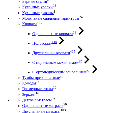
46
Барные стулья
25
Кухонные уголки
1
Кухонные диваны
24
Модульные спальные гарнитуры
441
Кровати
13
Односпальные кровати
138
Полуторки
405
Двуспальные кровати
12
С подъемным механизмом
27
С ортопедическим основанием
26
Тумбы прикроватные
76
Комоды
10
Гримерные столы
16
Зеркала
26
Детские матрасы
50
Односпальные матрасы
103
Двуспальные матрасы