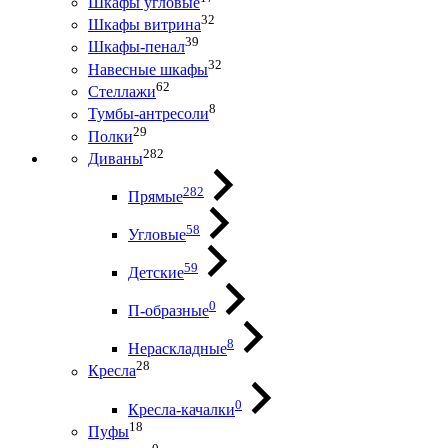
Шкафы угловые
32
Шкафы витрина
39
Шкафы-пенал
32
Навесные шкафы
62
Стеллажи
8
Тумбы-антресоли
29
Полки
282
Диваны
282
Прямые
58
Угловые
59
Детские
0
П-образные
8
Нераскладные
28
Кресла
0
Кресла-качалки
18
Пуфы