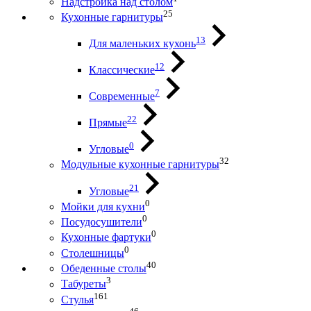
Надстройка над столом
25
Кухонные гарнитуры
13
Для маленьких кухонь
12
Классические
7
Современные
22
Прямые
0
Угловые
32
Модульные кухонные гарнитуры
21
Угловые
0
Мойки для кухни
0
Посудосушители
0
Кухонные фартуки
0
Столешницы
40
Обеденные столы
3
Табуреты
161
Стулья