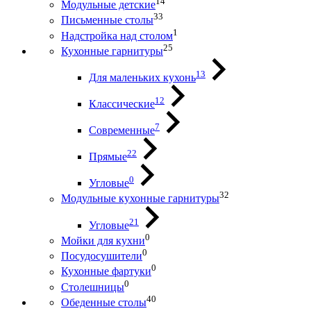
14
Модульные детские
33
Письменные столы
1
Надстройка над столом
25
Кухонные гарнитуры
13
Для маленьких кухонь
12
Классические
7
Современные
22
Прямые
0
Угловые
32
Модульные кухонные гарнитуры
21
Угловые
0
Мойки для кухни
0
Посудосушители
0
Кухонные фартуки
0
Столешницы
40
Обеденные столы