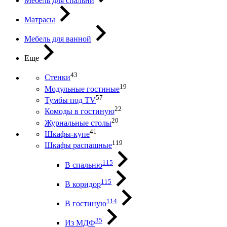
Мебель для спальни
Матрасы
Мебель для ванной
Еще
43
Стенки
19
Модульные гостиные
57
Тумбы под ТV
22
Комоды в гостиную
20
Журнальные столы
41
Шкафы-купе
119
Шкафы распашные
115
В спальню
115
В коридор
114
В гостиную
35
Из МДФ