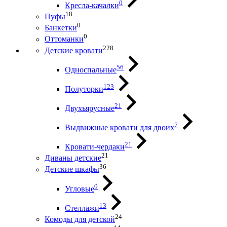
0
Кресла-качалки
18
Пуфы
0
Банкетки
0
Оттоманки
228
Детские кровати
56
Односпальные
123
Полуторки
21
Двухъярусные
7
Выдвижные кровати для двоих
21
Кровати-чердаки
21
Диваны детские
36
Детские шкафы
0
Угловые
13
Стеллажи
24
Комоды для детской