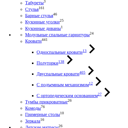
3
Табуреты
161
Стулья
46
Барные стулья
25
Кухонные уголки
1
Кухонные диваны
24
Модульные спальные гарнитуры
441
Кровати
13
Односпальные кровати
138
Полуторки
405
Двуспальные кровати
12
С подъемным механизмом
27
С ортопедическим основанием
26
Тумбы прикроватные
76
Комоды
10
Гримерные столы
16
Зеркала
26
Детские матрасы