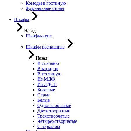
Комоды в гостиную
Журнальные столы
Шкафы
Назад
Шкафы-купе
Шкафы распашные
Назад
В спальню
В коридор
В гостиную
Из МДФ
Из ЛДСП
Бежевые
Серые
Белые
Одностворчатые
Двухстворчатые
Трехстворчатые
Четырехстворчатые
С зеркалом