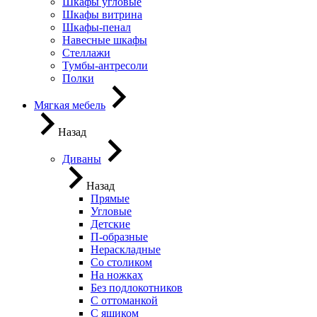
Шкафы угловые
Шкафы витрина
Шкафы-пенал
Навесные шкафы
Стеллажи
Тумбы-антресоли
Полки
Мягкая мебель
Назад
Диваны
Назад
Прямые
Угловые
Детские
П-образные
Нераскладные
Со столиком
На ножках
Без подлокотников
С оттоманкой
С ящиком