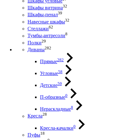
Шкафы угловые
32
Шкафы витрина
39
Шкафы-пенал
32
Навесные шкафы
62
Стеллажи
8
Тумбы-антресоли
29
Полки
282
Диваны
282
Прямые
58
Угловые
59
Детские
0
П-образные
8
Нераскладные
28
Кресла
0
Кресла-качалки
18
Пуфы