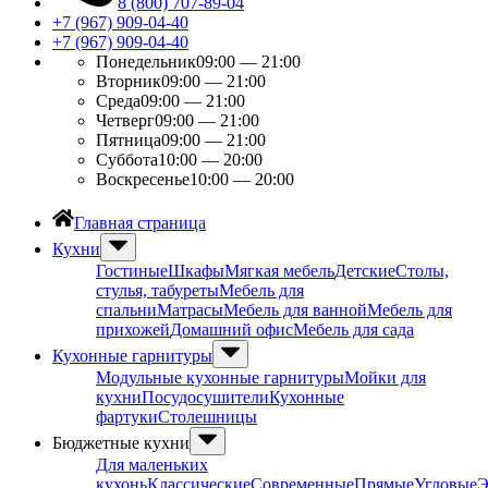
8 (800) 707-89-04
+7 (967) 909-04-40
+7 (967) 909-04-40
Понедельник
09:00 — 21:00
Вторник
09:00 — 21:00
Среда
09:00 — 21:00
Четверг
09:00 — 21:00
Пятница
09:00 — 21:00
Суббота
10:00 — 20:00
Воскресенье
10:00 — 20:00
Главная страница
Кухни
Гостиные
Шкафы
Мягкая мебель
Детские
Столы,
стулья, табуреты
Мебель для
спальни
Матрасы
Мебель для ванной
Мебель для
прихожей
Домашний офис
Мебель для сада
Кухонные гарнитуры
Модульные кухонные гарнитуры
Мойки для
кухни
Посудосушители
Кухонные
фартуки
Столешницы
Бюджетные кухни
Для маленьких
кухонь
Классические
Современные
Прямые
Угловые
Э