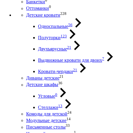
0
Банкетки
0
Оттоманки
228
Детские кровати
56
Односпальные
123
Полуторки
21
Двухъярусные
7
Выдвижные кровати для двоих
21
Кровати-чердаки
21
Диваны детские
36
Детские шкафы
0
Угловые
13
Стеллажи
24
Комоды для детской
14
Модульные детские
33
Письменные столы
1