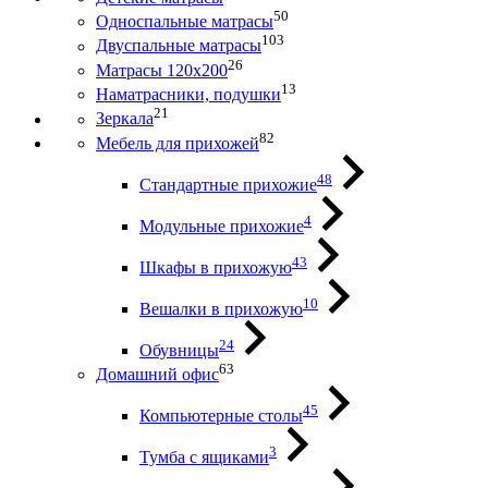
50
Односпальные матрасы
103
Двуспальные матрасы
26
Матрасы 120х200
13
Наматрасники, подушки
21
Зеркала
82
Мебель для прихожей
48
Стандартные прихожие
4
Модульные прихожие
43
Шкафы в прихожую
10
Вешалки в прихожую
24
Обувницы
63
Домашний офис
45
Компьютерные столы
3
Тумба с ящиками