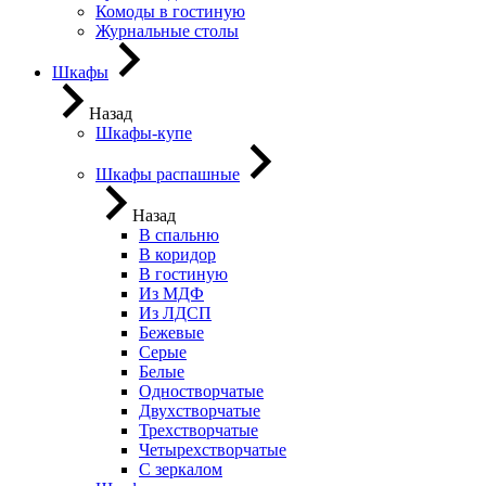
Комоды в гостиную
Журнальные столы
Шкафы
Назад
Шкафы-купе
Шкафы распашные
Назад
В спальню
В коридор
В гостиную
Из МДФ
Из ЛДСП
Бежевые
Серые
Белые
Одностворчатые
Двухстворчатые
Трехстворчатые
Четырехстворчатые
С зеркалом