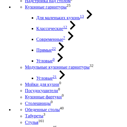
Надстройка над столом
25
Кухонные гарнитуры
13
Для маленьких кухонь
12
Классические
7
Современные
22
Прямые
0
Угловые
32
Модульные кухонные гарнитуры
21
Угловые
0
Мойки для кухни
0
Посудосушители
0
Кухонные фартуки
0
Столешницы
40
Обеденные столы
3
Табуреты
161
Стулья