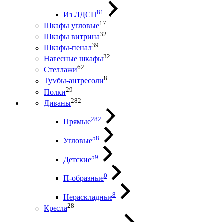
81
Из ЛДСП
17
Шкафы угловые
32
Шкафы витрина
39
Шкафы-пенал
32
Навесные шкафы
62
Стеллажи
8
Тумбы-антресоли
29
Полки
282
Диваны
282
Прямые
58
Угловые
59
Детские
0
П-образные
8
Нераскладные
28
Кресла