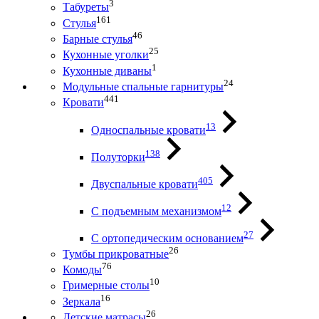
3
Табуреты
161
Стулья
46
Барные стулья
25
Кухонные уголки
1
Кухонные диваны
24
Модульные спальные гарнитуры
441
Кровати
13
Односпальные кровати
138
Полуторки
405
Двуспальные кровати
12
С подъемным механизмом
27
С ортопедическим основанием
26
Тумбы прикроватные
76
Комоды
10
Гримерные столы
16
Зеркала
26
Детские матрасы