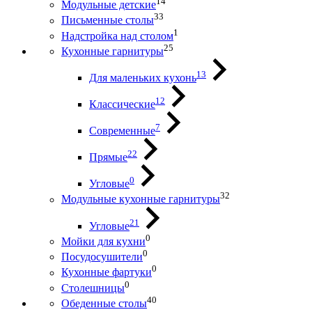
14
Модульные детские
33
Письменные столы
1
Надстройка над столом
25
Кухонные гарнитуры
13
Для маленьких кухонь
12
Классические
7
Современные
22
Прямые
0
Угловые
32
Модульные кухонные гарнитуры
21
Угловые
0
Мойки для кухни
0
Посудосушители
0
Кухонные фартуки
0
Столешницы
40
Обеденные столы