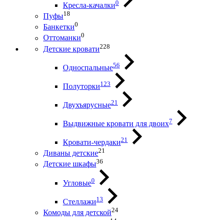
0
Кресла-качалки
18
Пуфы
0
Банкетки
0
Оттоманки
228
Детские кровати
56
Односпальные
123
Полуторки
21
Двухъярусные
7
Выдвижные кровати для двоих
21
Кровати-чердаки
21
Диваны детские
36
Детские шкафы
0
Угловые
13
Стеллажи
24
Комоды для детской