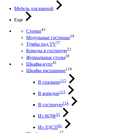
Мебель для ванной
Еще
43
Стенки
19
Модульные гостиные
57
Тумбы под ТV
22
Комоды в гостиную
20
Журнальные столы
41
Шкафы-купе
119
Шкафы распашные
115
В спальню
115
В коридор
114
В гостиную
35
Из МДФ
81
Из ЛДСП
17