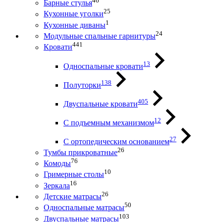
46
Барные стулья
25
Кухонные уголки
1
Кухонные диваны
24
Модульные спальные гарнитуры
441
Кровати
13
Односпальные кровати
138
Полуторки
405
Двуспальные кровати
12
С подъемным механизмом
27
С ортопедическим основанием
26
Тумбы прикроватные
76
Комоды
10
Гримерные столы
16
Зеркала
26
Детские матрасы
50
Односпальные матрасы
103
Двуспальные матрасы