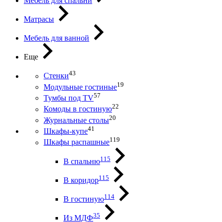
Мебель для спальни
Матрасы
Мебель для ванной
Еще
43
Стенки
19
Модульные гостиные
57
Тумбы под ТV
22
Комоды в гостиную
20
Журнальные столы
41
Шкафы-купе
119
Шкафы распашные
115
В спальню
115
В коридор
114
В гостиную
35
Из МДФ