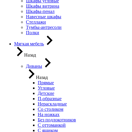
Шкафы угловые
Шкафы витрина
Шкафы-пенал
Навесные шкафы
Стеллажи
Тумбы-антресоли
Полки
Мягкая мебель
Назад
Диваны
Назад
Прямые
Угловые
Детские
П-образные
Нераскладные
Со столиком
На ножках
Без подлокотников
С оттоманкой
С ящиком