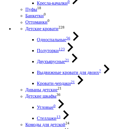
0
Кресла-качалки
18
Пуфы
0
Банкетки
0
Оттоманки
228
Детские кровати
56
Односпальные
123
Полуторки
21
Двухъярусные
7
Выдвижные кровати для двоих
21
Кровати-чердаки
21
Диваны детские
36
Детские шкафы
0
Угловые
13
Стеллажи
24
Комоды для детской