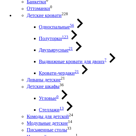
0
Банкетки
0
Оттоманки
228
Детские кровати
56
Односпальные
123
Полуторки
21
Двухъярусные
7
Выдвижные кровати для двоих
21
Кровати-чердаки
21
Диваны детские
36
Детские шкафы
0
Угловые
13
Стеллажи
24
Комоды для детской
14
Модульные детские
33
Письменные столы
1