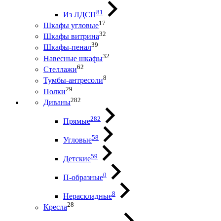
81
Из ЛДСП
17
Шкафы угловые
32
Шкафы витрина
39
Шкафы-пенал
32
Навесные шкафы
62
Стеллажи
8
Тумбы-антресоли
29
Полки
282
Диваны
282
Прямые
58
Угловые
59
Детские
0
П-образные
8
Нераскладные
28
Кресла