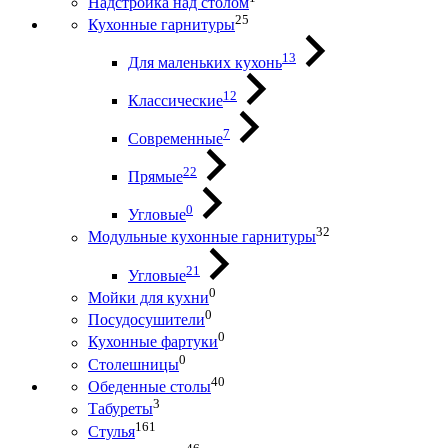
Надстройка над столом
25
Кухонные гарнитуры
13
Для маленьких кухонь
12
Классические
7
Современные
22
Прямые
0
Угловые
32
Модульные кухонные гарнитуры
21
Угловые
0
Мойки для кухни
0
Посудосушители
0
Кухонные фартуки
0
Столешницы
40
Обеденные столы
3
Табуреты
161
Стулья