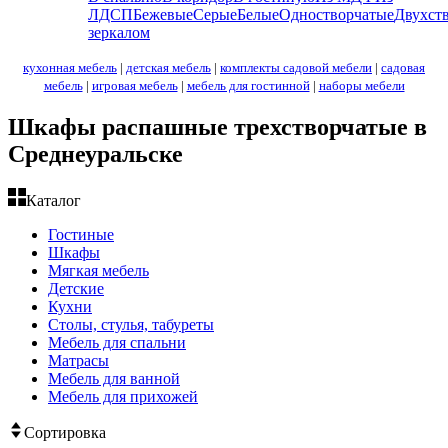
ЛДСП
Бежевые
Серые
Белые
Одностворчатые
Двухст
зеркалом
кухонная мебель
|
детская мебель
|
комплекты садовой мебели
|
садовая
мебель
|
игровая мебель
|
мебель для гостинной
|
наборы мебели
Шкафы распашные трехстворчатые в
Среднеуральске
Каталог
Гостиные
Шкафы
Мягкая мебель
Детские
Кухни
Столы, стулья, табуреты
Мебель для спальни
Матрасы
Мебель для ванной
Мебель для прихожей
Сортировка