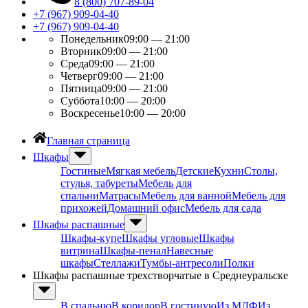
8 (800) 707-89-04
+7 (967) 909-04-40
+7 (967) 909-04-40
Понедельник
09:00 — 21:00
Вторник
09:00 — 21:00
Среда
09:00 — 21:00
Четверг
09:00 — 21:00
Пятница
09:00 — 21:00
Суббота
10:00 — 20:00
Воскресенье
10:00 — 20:00
Главная страница
Шкафы
Гостиные
Мягкая мебель
Детские
Кухни
Столы,
стулья, табуреты
Мебель для
спальни
Матрасы
Мебель для ванной
Мебель для
прихожей
Домашний офис
Мебель для сада
Шкафы распашные
Шкафы-купе
Шкафы угловые
Шкафы
витрина
Шкафы-пенал
Навесные
шкафы
Стеллажи
Тумбы-антресоли
Полки
Шкафы распашные трехстворчатые в Среднеуральске
В спальню
В коридор
В гостиную
Из МДФ
Из