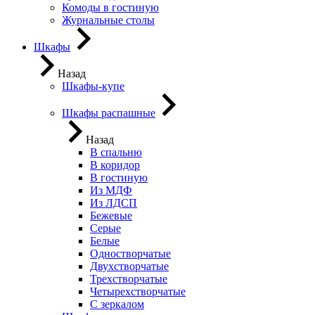
Комоды в гостиную
Журнальные столы
Шкафы
Назад
Шкафы-купе
Шкафы распашные
Назад
В спальню
В коридор
В гостиную
Из МДФ
Из ЛДСП
Бежевые
Серые
Белые
Одностворчатые
Двухстворчатые
Трехстворчатые
Четырехстворчатые
С зеркалом