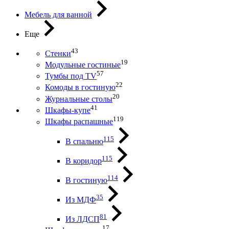
Мебель для ванной
Еще
43
Стенки
19
Модульные гостиные
57
Тумбы под ТV
22
Комоды в гостиную
20
Журнальные столы
41
Шкафы-купе
119
Шкафы распашные
115
В спальню
115
В коридор
114
В гостиную
35
Из МДФ
81
Из ЛДСП
17