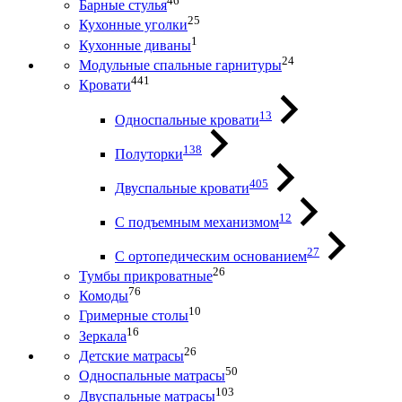
46
Барные стулья
25
Кухонные уголки
1
Кухонные диваны
24
Модульные спальные гарнитуры
441
Кровати
13
Односпальные кровати
138
Полуторки
405
Двуспальные кровати
12
С подъемным механизмом
27
С ортопедическим основанием
26
Тумбы прикроватные
76
Комоды
10
Гримерные столы
16
Зеркала
26
Детские матрасы
50
Односпальные матрасы
103
Двуспальные матрасы