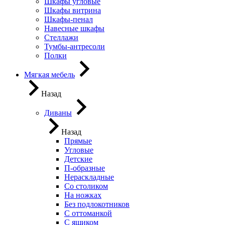
Шкафы угловые
Шкафы витрина
Шкафы-пенал
Навесные шкафы
Стеллажи
Тумбы-антресоли
Полки
Мягкая мебель
Назад
Диваны
Назад
Прямые
Угловые
Детские
П-образные
Нераскладные
Со столиком
На ножках
Без подлокотников
С оттоманкой
С ящиком