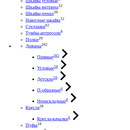
Шкафы угловые
32
Шкафы витрина
39
Шкафы-пенал
32
Навесные шкафы
62
Стеллажи
8
Тумбы-антресоли
29
Полки
282
Диваны
282
Прямые
58
Угловые
59
Детские
0
П-образные
8
Нераскладные
28
Кресла
0
Кресла-качалки
18
Пуфы