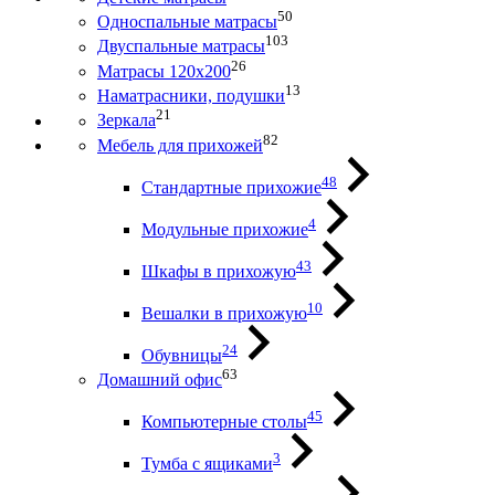
50
Односпальные матрасы
103
Двуспальные матрасы
26
Матрасы 120х200
13
Наматрасники, подушки
21
Зеркала
82
Мебель для прихожей
48
Стандартные прихожие
4
Модульные прихожие
43
Шкафы в прихожую
10
Вешалки в прихожую
24
Обувницы
63
Домашний офис
45
Компьютерные столы
3
Тумба с ящиками