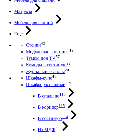
Мебель для спальни
Матрасы
Мебель для ванной
Еще
43
Стенки
19
Модульные гостиные
57
Тумбы под ТV
22
Комоды в гостиную
20
Журнальные столы
41
Шкафы-купе
119
Шкафы распашные
115
В спальню
115
В коридор
114
В гостиную
35
Из МДФ