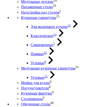
14
Модульные детские
33
Письменные столы
1
Надстройка над столом
25
Кухонные гарнитуры
13
Для маленьких кухонь
12
Классические
7
Современные
22
Прямые
0
Угловые
32
Модульные кухонные гарнитуры
21
Угловые
0
Мойки для кухни
0
Посудосушители
0
Кухонные фартуки
0
Столешницы
40
Обеденные столы