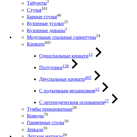
3
Табуреты
161
Стулья
46
Барные стулья
25
Кухонные уголки
1
Кухонные диваны
24
Модульные спальные гарнитуры
441
Кровати
13
Односпальные кровати
138
Полуторки
405
Двуспальные кровати
12
С подъемным механизмом
27
С ортопедическим основанием
26
Тумбы прикроватные
76
Комоды
10
Гримерные столы
16
Зеркала
26
Детские матрасы